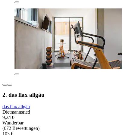
2. das flax allgäu
das flax allgäu
Dietmannsried
9,2/10
Wunderbar
(672 Bewertungen)
103 €