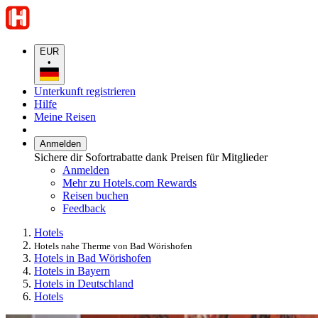
EUR
•
Unterkunft registrieren
Hilfe
Meine Reisen
Anmelden
Sichere dir Sofortrabatte dank Preisen für Mitglieder
Anmelden
Mehr zu Hotels.com Rewards
Reisen buchen
Feedback
Hotels
Hotels nahe Therme von Bad Wörishofen
Hotels in Bad Wörishofen
Hotels in Bayern
Hotels in Deutschland
Hotels