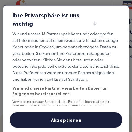
Ihre Privatsphäre ist uns
Reisen lohnt sich
VI
wichtig
übe
Nach je 10 Übernachtungen gibt es eine
Wir und unsere
16
Partner speichern und/ oder greifen
Prämiennacht, die du nach Belieben verwenden
auf Informationen auf einem Gerät zu, z.B. auf eindeutige
Mit h
kannst.
Mitgl
Kennungen in Cookies, um personenbezogene Daten zu
So funktioniert's
verarbeiten. Sie können Ihre Präferenzen akzeptieren
Unter
oder verwalten. Klicken Sie dazu bitte unten oder
besuchen Sie jederzeit die Seite der Datenschutzrichtlinie.
Diese Präferenzen werden unseren Partnern signalisiert
und haben keinen Einfluss auf Surfdaten.
Wir und unsere Partner verarbeiten Daten, um
Folgendes bereitzustellen:
Verwendung genauer Standortdaten. Endgeräteeigenschaften zur
Identifikation aktiv abfragen. Speichern von oder Zugriff auf
Informationen auf einem Endgerät. Personalisierte Werbung und
Inhalte, Messung von Werbeleistung und der Performance von Inhalten,
Zielgruppenforschung sowie Entwicklung und Verbesserung von
Akzeptieren
Angeboten.
Empfohlen
Liste der Partner (Lieferanten)