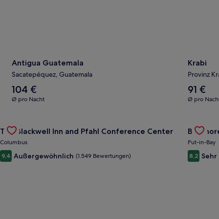
Antigua Guatemala
Krabi
Sacatepéquez, Guatemala
Provinz Kr
Der
Der
104 €
91 €
Durchschnittspreis
Durchschni
Ø pro Nacht
Ø pro Nach
pro
pro
Nacht
Nacht
Gallery
Angebot für The Blackwell Inn and Pfahl Conference Center 
beträgt
beträgt
Gallery
Angebot 
The Blackwell Inn and Pfahl Conference Center
Bayshore
104 €
91 €
Carousel
Carous
Columbus
Put-in-Bay
Außergewöhnlich
Sehr
9,4
(1.549 Bewertungen)
8,2