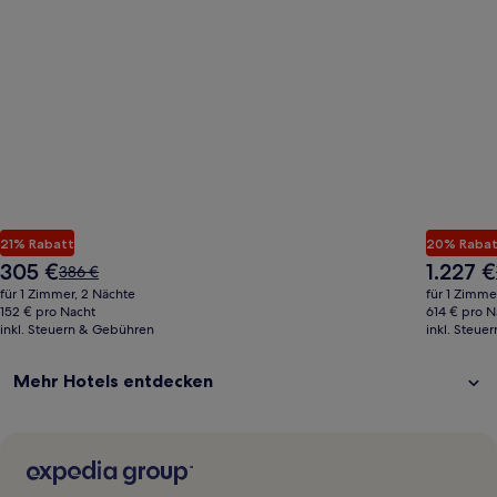
21% Rabatt
20% Rabat
Der
Der
305 €
1.227 €
Der
386 €
Preis
Preis
alte
für 1 Zimmer, 2 Nächte
für 1 Zimme
beträgt
beträgt
Preis
152 € pro Nacht
614 € pro N
305 €
1.227 €
inkl. Steuern & Gebühren
war
inkl. Steue
386 €,
siehe
Mehr Hotels entdecken
weitere
Informationen
zum
Standardpreis.