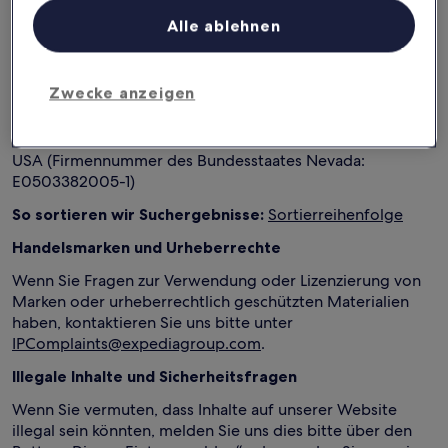
definiert)oder einem Unterkunftsanbieter abschließen,
finden Sie die Unternehmensdaten des Reiseanbieters auf
Alle ablehnen
der Buchungsabschlussseite.
„Expedia Travel“
ist die Travelscape LLC, eine in den USA
Zwecke anzeigen
gegründete und dort für alle Zwecke dort ansässige
Gesellschaft mit eingetragenem Sitz unter der Adresse:
5000 W. Kearney Street, Springfield, MO 65803 USA.
USA (Firmennummer des Bundesstaates Nevada:
E0503382005-1)
So sortieren wir Suchergebnisse:
Sortierreihenfolge
Handelsmarken und Urheberrechte
Wenn Sie Fragen zur Verwendung oder Lizenzierung von
Marken oder urheberrechtlich geschützten Materialien
haben, kontaktieren Sie uns bitte unter
IPComplaints@expediagroup.com
.
Illegale Inhalte und Sicherheitsfragen
Wenn Sie vermuten, dass Inhalte auf unserer Website
illegal sein könnten, melden Sie uns dies bitte über den