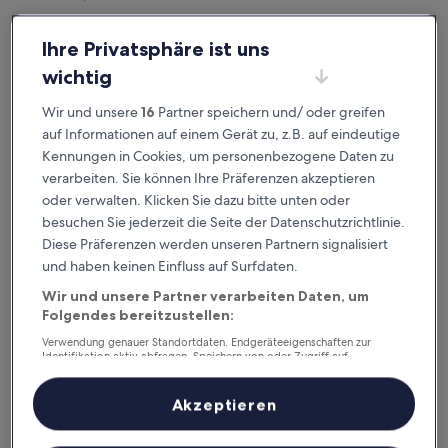
Dallas,
Ihre Privatsphäre ist uns
Texas 75240,
wichtig
USA
Wir und unsere
16
Partner speichern und/ oder greifen
Telefonnummer für die USA: +1 (206) 481 4252
auf Informationen auf einem Gerät zu, z.B. auf eindeutige
Kennungen in Cookies, um personenbezogene Daten zu
Handelsregister-Nummer
verarbeiten. Sie können Ihre Präferenzen akzeptieren
(Gesellschaftsregister von Washington State: 603 057 717)
oder verwalten. Klicken Sie dazu bitte unten oder
besuchen Sie jederzeit die Seite der Datenschutzrichtlinie.
Vertretungsberechtigter
Diese Präferenzen werden unseren Partnern signalisiert
Bob Dzielak
und haben keinen Einfluss auf Surfdaten.
Wenn Sie über diese Website eine Reiseleistung (wie in
Wir und unsere Partner verarbeiten Daten, um
den
Nutzungsbedingungen
definiert) buchen, schließen
Folgendes bereitzustellen:
Sie einen Vertrag mit dem jeweiligen Reiseanbieter (wie in
Verwendung genauer Standortdaten. Endgeräteeigenschaften zur
den
Nutzungsbedingungen
definiert) für diese
Identifikation aktiv abfragen. Speichern von oder Zugriff auf
Informationen auf einem Endgerät. Personalisierte Werbung und
Reiseleistung ab – dies kann beispielsweise Expedia Travel
Inhalte, Messung von Werbeleistung und der Performance von Inhalten,
(wie unten definiert)oder ein Unterkunftsanbieter sein.
Zielgruppenforschung sowie Entwicklung und Verbesserung von
Akzeptieren
Angeboten.
Wenn Sie einen Vertrag mit Expedia Travel (wie unten
Liste der Partner (Lieferanten)