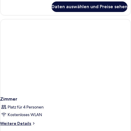
für
Daten auswählen und Preise sehen
Zimmer
Zimmer
Platz für 4 Personen
Kostenloses WLAN
Weitere
Weitere Details
Details