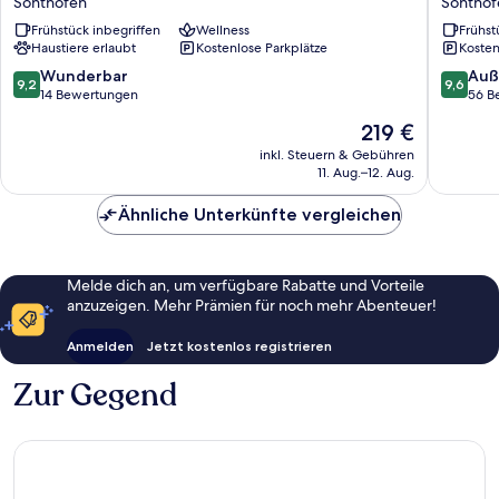
Sonthofen
Sonthof
Allgäu
Golden
Frühstück inbegriffen
Wellness
Frühst
Sonthofen
Hirsch
Haustiere erlaubt
Kostenlose Parkplätze
Kosten
Sonthof
9.2
9.6
Wunderbar
Auß
9,2
9,6
von
von
14 Bewertungen
56 B
10,
10,
Der
219 €
Wunderbar,
Außerge
Preis
14
56
inkl. Steuern & Gebühren
beträgt
11. Aug.–12. Aug.
Bewertungen
Bewert
219 €
Ähnliche Unterkünfte vergleichen
Melde dich an, um verfügbare Rabatte und Vorteile
anzuzeigen. Mehr Prämien für noch mehr Abenteuer!
Anmelden
Jetzt kostenlos registrieren
Zur Gegend