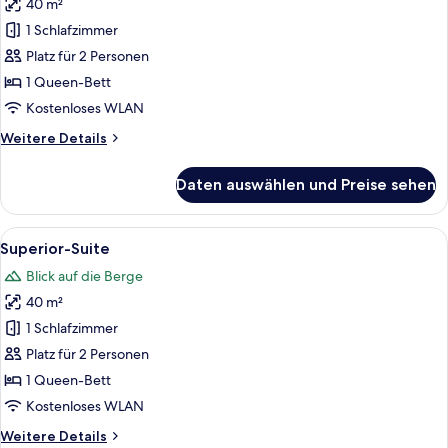
40 m²
Junior-
Suite,
1 Schlafzimmer
1
Platz für 2 Personen
Queen-
1 Queen-Bett
Bett,
Kostenloses WLAN
Balkon,
Weitere
Weitere Details
Bergblick
Details
anzeigen
für
Daten auswählen und Preise sehen
Junior-
Suite,
1
Alle
Ein Schlafzimmer mit einem hölzernen
5
Queen-
Superior-Suite
Fotos
Bett,
Blick auf die Berge
Balkon,
für
Bergblick
40 m²
Superior-
Suite
1 Schlafzimmer
anzeigen
Platz für 2 Personen
1 Queen-Bett
Kostenloses WLAN
Weitere
Weitere Details