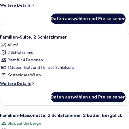
Weitere
Weitere Details
Details
für
Daten auswählen und Preise sehen
Gallery-
Zimmer,
Balkon
Alle
Ein Hotelzimmer mit Bett, Nachttisch,
4
Familien-Suite, 2 Schlafzimmer
Fotos
40 m²
für
2 Schlafzimmer
Familien-
Suite,
Platz für 4 Personen
2 Schlafzimmer
1 Queen-Bett und 1 Einzel-Schlafsofa
anzeigen
Kostenloses WLAN
Weitere
Weitere Details
Details
für
Daten auswählen und Preise sehen
Familien-
Suite,
2 Schlafzimmer
Alle
Ein geräumiges Wohnzimmer mit einer 
6
Familien-Maisonette, 2 Schlafzimmer, 2 Bäder, Bergblick
Fotos
Blick auf die Berge
für