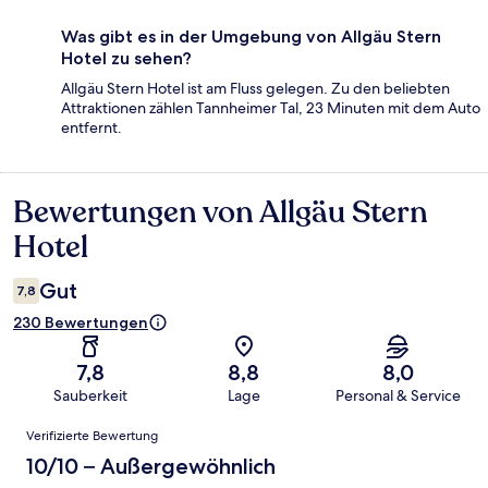
Was gibt es in der Umgebung von Allgäu Stern
Hotel zu sehen?
Allgäu Stern Hotel ist am Fluss gelegen. Zu den beliebten
Attraktionen zählen Tannheimer Tal, 23 Minuten mit dem Auto
entfernt.
Bewertungen von Allgäu Stern
Bewertungen
Hotel
Gut
7,8
230 Bewertungen
7,8
8,8
8,0
Sauberkeit
Lage
Personal & Service
Bewertungen
Verifizierte Bewertung
10/10 – Außergewöhnlich