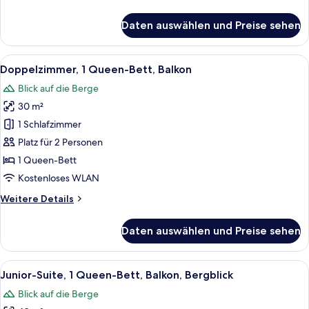
Details
für
Daten auswählen und Preise sehen
Familienapartment,
2 Schlafzimmer,
Balkon,
Alle
Ein modernes Hotelzimmer mit einem gr
8
Bergblick
Doppelzimmer, 1 Queen-Bett, Balkon
Fotos
Blick auf die Berge
für
30 m²
Doppelzimmer,
1
1 Schlafzimmer
Queen-
Platz für 2 Personen
Bett,
1 Queen-Bett
Balkon
Kostenloses WLAN
anzeigen
Weitere
Weitere Details
Details
für
Daten auswählen und Preise sehen
Doppelzimmer,
1
Queen-
Alle
Ein Hotelzimmer mit Holzdielen im Fis
7
Bett,
Junior-Suite, 1 Queen-Bett, Balkon, Bergblick
Fotos
Balkon
Blick auf die Berge
für