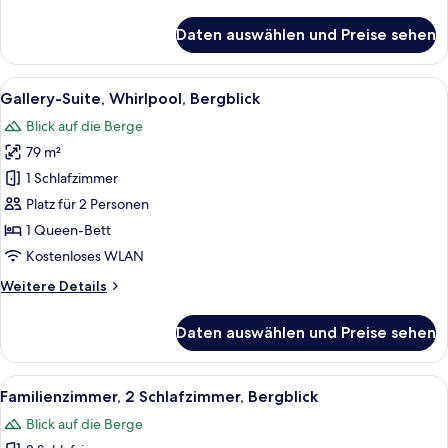
Details
für
Daten auswählen und Preise sehen
Superior-
Suite
Alle
Ein Hotelzimmer mit großem Fenster, e
6
Gallery-Suite, Whirlpool, Bergblick
Fotos
Blick auf die Berge
für
79 m²
Gallery-
Suite,
1 Schlafzimmer
Whirlpool,
Platz für 2 Personen
Bergblick
1 Queen-Bett
anzeigen
Kostenloses WLAN
Weitere
Weitere Details
Details
für
Daten auswählen und Preise sehen
Gallery-
Suite,
Whirlpool,
Alle
Ein modernes Hotelzimmer mit einem 
5
Bergblick
Familienzimmer, 2 Schlafzimmer, Bergblick
Fotos
Blick auf die Berge
für