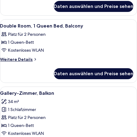
für
Daten auswählen und Preise sehen
Zimmer
Alle
Ein Hotelzimmer mit Bett, Schreibtisch
5
Double Room, 1 Queen Bed, Balcony
Fotos
Platz für 2 Personen
für
1 Queen-Bett
Double
Room,
Kostenloses WLAN
1
Weitere
Weitere Details
Queen
Details
für
Bed,
Daten auswählen und Preise sehen
Double
Balcony
Room,
anzeigen
1
Alle
Ein Schlafzimmer mit Dachfenster, ein
3
Queen
Gallery-Zimmer, Balkon
Fotos
Bed,
34 m²
Balcony
für
1 Schlafzimmer
Gallery-
Zimmer,
Platz für 2 Personen
Balkon
1 Queen-Bett
anzeigen
Kostenloses WLAN