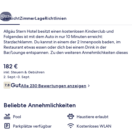
rück
Weiter
117+
Übersicht
Zimmer
Lage
Richtlinien
Allgäu Stern Hotel besitzt einen kostenlosen Kinderclub und
Folgendes ist mit dem Auto in nur 10 Minuten erreicht:
Starzlachklamm. Du kannst in einem der 2 Innenpools baden, im
Restaurant etwas essen oder dich bei einem Drink in der
Bar/Lounge entspannen. Zu den weiteren Annehmlichkeiten dieses
Hotels im luxuriösen Stil gehören Fitnessmöglichkeiten, eine Sauna
und ein Außenpool (je nach Saison geöffnet).
Der
182 €
aktuelle
inkl. Steuern & Gebühren
Preis
2. Sept.–3. Sept.
Familien-Maisonette, 2 Schlafzimmer,
beträgt
Bewertungen
Gut
7,8
Alle 230 Bewertungen anzeigen
182 €.
7,8 von 10.
Beliebte Annehmlichkeiten
Pool
Haustiere erlaubt
Parkplätze verfügbar
Kostenloses WLAN