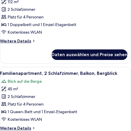
112 m²
Familien-
Maisonette,
2 Schlafzimmer
2 Schlafzimmer,
Platz für 4 Personen
2
1 Doppelbett und 1 Einzel-Etagenbett
Bäder,
Kostenloses WLAN
Bergblick
Weitere
Weitere Details
anzeigen
Details
für
Daten auswählen und Preise sehen
Familien-
Maisonette,
2 Schlafzimmer,
Alle
Ein modernes Zimmer mit einer schwa
4
2
Familienapartment, 2 Schlafzimmer, Balkon, Bergblick
Fotos
Bäder,
Blick auf die Berge
Bergblick
für
45 m²
Familienapartment,
2 Schlafzimmer,
2 Schlafzimmer
Balkon,
Platz für 4 Personen
Bergblick
1 Queen-Bett und 1 Einzel-Etagenbett
anzeigen
Kostenloses WLAN
Weitere
Weitere Details