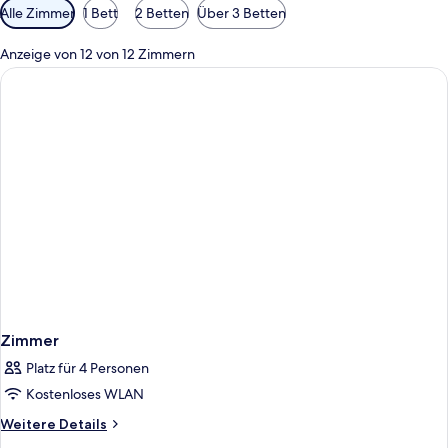
Verfügbare
Alle Zimmer
1 Bett
2 Betten
Über 3 Betten
Filter
für
Anzeige von 12 von 12 Zimmern
Zimmer
Zimmer
Platz für 4 Personen
Kostenloses WLAN
Weitere
Weitere Details
Details