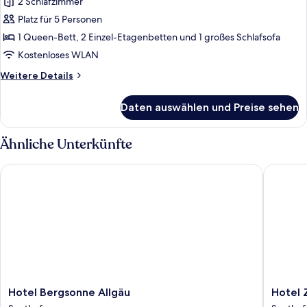
2 Schlafzimmer
Familienzimmer,
2 Schlafzimmer,
Platz für 5 Personen
Bergblick
1 Queen-Bett, 2 Einzel-Etagenbetten und 1 großes Schlafsofa
anzeigen
Kostenloses WLAN
Weitere
Weitere Details
Details
für
Daten auswählen und Preise sehen
Familienzimmer,
2 Schlafzimmer,
Bergblick
Ähnliche Unterkünfte
Hotel Bergsonne Allgäu
Hotel Z
Hotel
Hotel
Hotel Bergsonne Allgäu
Hotel 
Bergsonne
Zum