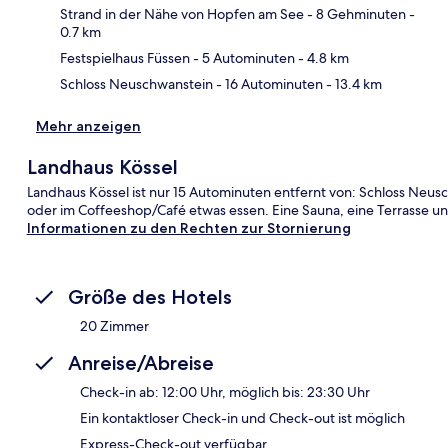
Strand in der Nähe von Hopfen am See
- 8 Gehminuten
-
0.7 km
Festspielhaus Füssen
- 5 Autominuten
- 4.8 km
Schloss Neuschwanstein
- 16 Autominuten
- 13.4 km
Mehr anzeigen
Landhaus Kössel
Landhaus Kössel ist nur 15 Autominuten entfernt von: Schloss Ne
oder im Coffeeshop/Café etwas essen. Eine Sauna, eine Terrasse u
Informationen zu den Rechten zur Stornierung
Größe des Hotels
20 Zimmer
Anreise/Abreise
Check-in ab: 12:00 Uhr, möglich bis: 23:30 Uhr
Ein kontaktloser Check-in und Check-out ist möglich
Express-Check-out verfügbar