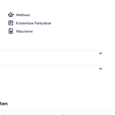
ühstücksbuffet gegen Gebühr
Wellness
Kostenlose Parkplätze
Wäscherei
aten
 - Aug. 8.
 Verfügbarkeit für morgen, Aug. 8 - Aug. 9.
Überprüfe die Verfügbarkeit für dies