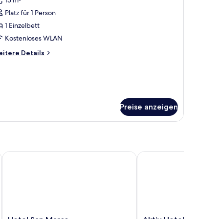
olblick
ür
Platz für 1 Person
inzelzimmer
nzeigen
1 Einzelbett
Kostenloses WLAN
itere
itere Details
tails
r
nzelzimmer
Preise anzeigen
Hotel San Marco
Aktiv Hotel Schweiger
Hotel
Aktiv