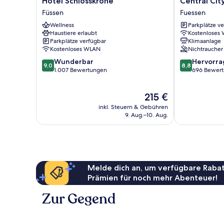
Hotel Schlosskrone
Central Cit
Schlosskrone
City
Füssen
Fuessen
Füssen
Hotel
Wellness
Parkplätze v
Fuessen
Haustiere erlaubt
Kostenloses
Parkplätze verfügbar
Klimaanlage
Kostenloses WLAN
Nichtraucher
9.0
8.8
Wunderbar
Hervorr
9,0
8,8
von
von
1.007 Bewertungen
696 Bewer
10,
10,
Wunderbar,
Hervorragend
Der
215 €
1.007
696
Preis
Bewertungen
Bewertungen
inkl. Steuern & Gebühren
beträgt
9. Aug.–10. Aug.
215 €
Melde dich an, um verfügbare Rabat
Prämien für noch mehr Abenteuer!
Zur Gegend