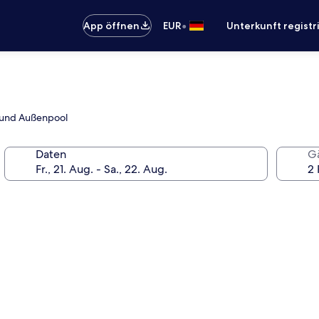
•
App öffnen
EUR
Unterkunft registr
h und Außenpool
Daten
G