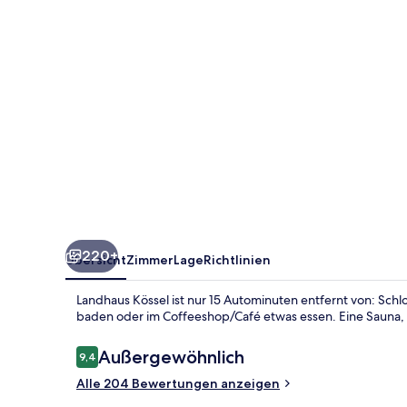
220+
Übersicht
Zimmer
Lage
Richtlinien
Landhaus Kössel ist nur 15 Autominuten entfernt von: Sc
baden oder im Coffeeshop/Café etwas essen. Eine Sauna, 
Bewertungen
Außergewöhnlich
9,4
9,4 von 10.
Alle 204 Bewertungen anzeigen