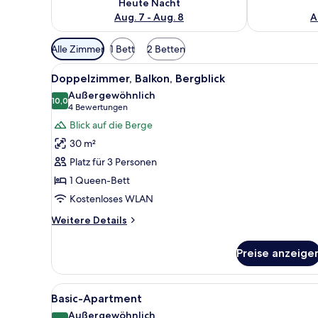
Heute Nacht
Aug. 7 - Aug. 8
A
Verfügbare
Alle Zimmer
1 Bett
2 Betten
Filter
Alle
Ein Hotelzimmer mit Bett, Fern
für
29
Doppelzimmer, Balkon, Bergblick
Fotos
Zimmer
Außergewöhnlich
für
10,0
10,0 von 10
(4
4 Bewertungen
Doppelzimmer,
Bewertungen)
Blick auf die Berge
Balkon,
30 m²
Bergblick
Platz für 3 Personen
anzeigen
1 Queen-Bett
Kostenloses WLAN
Weitere
Weitere Details
Details
für
Preise anzeige
Doppelzimmer,
Balkon,
Bergblick
Alle
Ein Schlafzimmer mit einem höl
9
Basic-Apartment
Fotos
Außergewöhnlich