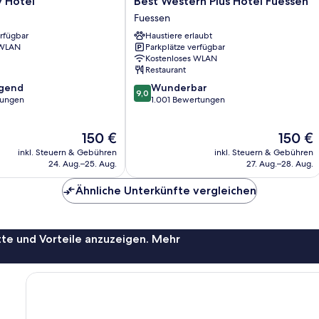
y Hotel
Best Western Plus Hotel Fuessen
Western
Fuessen
Plus
erfügbar
Haustiere erlaubt
Hotel
 WLAN
Parkplätze verfügbar
Fuessen
Kostenloses WLAN
Fuessen
Restaurant
9.0
agend
Wunderbar
9,0
von
tungen
1.001 Bewertungen
10,
,
Wunderbar,
Der
Der
150 €
150 €
1.001
Preis
Preis
Bewertungen
inkl. Steuern & Gebühren
inkl. Steuern & Gebühren
beträgt
beträgt
24. Aug.–25. Aug.
27. Aug.–28. Aug.
150 €
150 €
Ähnliche Unterkünfte vergleichen
te und Vorteile anzuzeigen. Mehr