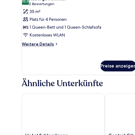
für
10,0
10,0 von 10
(2
2 Bewertungen
Basic-
Bewertungen)
35 m²
Apartment
Platz für 4 Personen
anzeigen
1 Queen-Bett und 1 Queen-Schlafsofa
Kostenloses WLAN
Weitere
Weitere Details
Details
für
Basic-
Apartment
Preise anzeige
Ähnliche Unterkünfte
Hotel Schlosskrone
Central City 
Hotel
Central