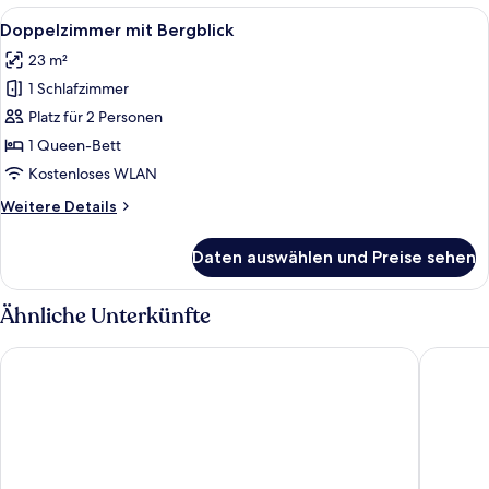
Alle
Ein Hotelzimmer mit Bett, Nachttisch,
4
Doppelzimmer mit Bergblick
Fotos
23 m²
für
1 Schlafzimmer
Doppelzimmer
mit
Platz für 2 Personen
Bergblick
1 Queen-Bett
anzeigen
Kostenloses WLAN
Weitere
Weitere Details
Details
für
Daten auswählen und Preise sehen
Doppelzimmer
mit
Bergblick
Ähnliche Unterkünfte
Aktiv Hotel Schweiger
Hotel Sc