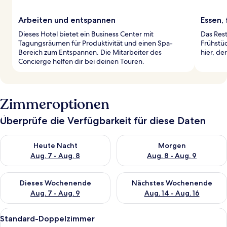
Arbeiten und entspannen
Essen, 
Dieses Hotel bietet ein Business Center mit
Das Rest
Tagungsräumen für Produktivität und einen Spa-
Frühstü
Bereich zum Entspannen. Die Mitarbeiter des
hier, de
Concierge helfen dir bei deinen Touren.
Zimmeroptionen
Überprüfe die Verfügbarkeit für diese Daten
Überprüfe die Verfügbarkeit für heute Nacht, Aug. 7 - Aug. 8.
Überprüfe die Verfügbarkeit f
Heute Nacht
Morgen
Aug. 7 - Aug. 8
Aug. 8 - Aug. 9
Überprüfe die Verfügbarkeit für dieses Wochenende, Aug. 7 - 
Überprüfe die Verfügbarkeit f
Dieses Wochenende
Nächstes Wochenende
Aug. 7 - Aug. 9
Aug. 14 - Aug. 16
Alle
Ein Hotelzimmer mit Bett, Nachttisch,
5
Standard-Doppelzimmer
Fotos