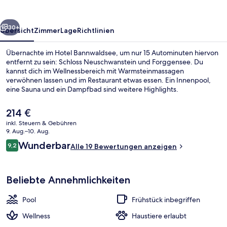
rück
Weiter
30+
Übersicht
Zimmer
Lage
Richtlinien
Übernachte im Hotel Bannwaldsee, um nur 15 Autominuten hiervon
entfernt zu sein: Schloss Neuschwanstein und Forggensee. Du
kannst dich im Wellnessbereich mit Warmsteinmassagen
verwöhnen lassen und im Restaurant etwas essen. Ein Innenpool,
eine Sauna und ein Dampfbad sind weitere Highlights.
Der
214 €
aktuelle
inkl. Steuern & Gebühren
Preis
9. Aug.–10. Aug.
Innenpool
beträgt
Bewertungen
Wunderbar
9,2
Alle 19 Bewertungen anzeigen
214 €.
9,2 von 10.
Beliebte Annehmlichkeiten
Pool
Frühstück inbegriffen
Wellness
Haustiere erlaubt