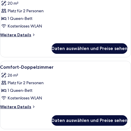
20 m²
für
Platz für 2 Personen
Standard-
Doppelzimmer
1 Queen-Bett
anzeigen
Kostenloses WLAN
Weitere
Weitere Details
Details
für
Daten auswählen und Preise sehen
Standard-
Doppelzimmer
Alle
Ein Hotelzimmer mit einem großen Bet
6
Comfort-Doppelzimmer
Fotos
26 m²
für
Platz für 2 Personen
Comfort-
Doppelzimmer
1 Queen-Bett
anzeigen
Kostenloses WLAN
Weitere
Weitere Details
Details
für
Daten auswählen und Preise sehen
Comfort-
Doppelzimmer