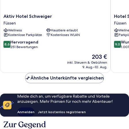
Aktiv
Hotel
Aktiv Hotel Schweiger
Hotel 
Hotel
Schloss
Füssen
Füssen
Schweiger
Füssen
Wellness
Haustiere erlaubt
Wellne
Füssen
Kostenlose Parkplätze
Kostenloses WLAN
Parkpl
8.6
9.0
Hervorragend
Wun
8,6
9,0
von
von
251 Bewertungen
1.00
10,
10,
Der
203 €
Hervorragend,
Wunder
Preis
251
1.007
inkl. Steuern & Gebühren
beträgt
9. Aug.–10. Aug.
Bewertungen
Bewert
203 €
Ähnliche Unterkünfte vergleichen
Melde dich an, um verfügbare Rabatte und Vorteile
anzuzeigen. Mehr Prämien für noch mehr Abenteuer!
Anmelden
Jetzt kostenlos registrieren
Zur Gegend