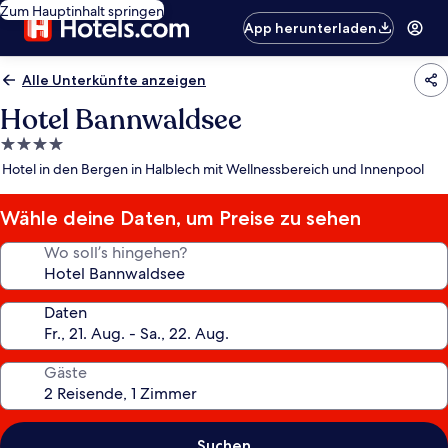
Zum Hauptinhalt springen
App herunterladen
Alle Unterkünfte anzeigen
Hotel Bannwaldsee
4.0-
Sterne-
Hotel in den Bergen in Halblech mit Wellnessbereich und Innenpool
Unterkunft
Wähle deine Daten, um Preise zu sehen
Wo soll’s hingehen?
Daten
Gäste
Suchen