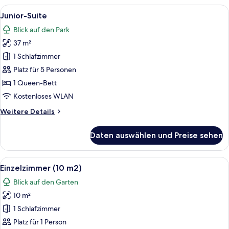
Alle
Ein Hotelzimmer mit Bett, Sessel, Sc
9
Junior-Suite
Fotos
Blick auf den Park
für
37 m²
Junior-
Suite
1 Schlafzimmer
anzeigen
Platz für 5 Personen
1 Queen-Bett
Kostenloses WLAN
Weitere
Weitere Details
Details
für
Daten auswählen und Preise sehen
Junior-
Suite
Alle
Ein kleines Zimmer mit einem Bett, ei
4
Einzelzimmer (10 m2)
Fotos
Blick auf den Garten
für
10 m²
Einzelzimmer
(10
1 Schlafzimmer
m2)
Platz für 1 Person