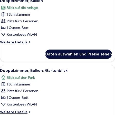
Doppelzimmer, Balkon
Fotos
Blick auf die Anlage
für
1 Schlafzimmer
Doppelzimmer,
Balkon
Platz für 2 Personen
anzeigen
1 Queen-Bett
Kostenloses WLAN
Weitere
Weitere Details
Details
für
Daten auswählen und Preise sehen
Doppelzimmer,
Balkon
Alle
Ein Hotelzimmer mit einem Bett, eine
5
Doppelzimmer, Balkon, Gartenblick
Fotos
Blick auf den Park
für
1 Schlafzimmer
Doppelzimmer,
Balkon,
Platz für 3 Personen
Gartenblick
1 Queen-Bett
anzeigen
Kostenloses WLAN
Weitere
Weitere Details