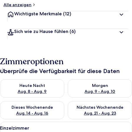
Alle anzeigen
Wichtigste Merkmale
(12)
Sich wie zu Hause fühlen
(6)
Zimmeroptionen
Überprüfe die Verfügbarkeit für diese Daten
Überprüfe die Verfügbarkeit für heute Nacht, Aug. 8 - Aug. 9.
Überprüfe die Verfügbarkeit f
Heute Nacht
Morgen
Aug. 8 - Aug. 9
Aug. 9 - Aug. 10
Überprüfe die Verfügbarkeit für dieses Wochenende, Aug. 14 -
Überprüfe die Verfügbarkeit f
Dieses Wochenende
Nächstes Wochenende
Aug. 14 - Aug. 16
Aug. 21 - Aug. 23
Alle
Ein Hotelzimmer mit einem Einzelbett,
4
Einzelzimmer
Fotos