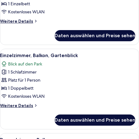
anzeigen
1 Einzelbett
Kostenloses WLAN
Weitere
Weitere Details
Details
für
Daten auswählen und Preise sehen
Einzelzimmer
(10
m2)
Alle
Ein Zimmer mit einem großen Fenster, 
5
Einzelzimmer, Balkon, Gartenblick
Fotos
Blick auf den Park
für
1 Schlafzimmer
Einzelzimmer,
Balkon,
Platz für 1 Person
Gartenblick
1 Doppelbett
anzeigen
Kostenloses WLAN
Weitere
Weitere Details
Details
für
Daten auswählen und Preise sehen
Einzelzimmer,
Balkon,
Gartenblick
Alle
Ein ordentlich bezogenes Bett mit wei
4