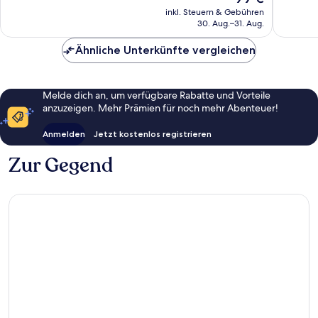
Preis
155
84
inkl. Steuern & Gebühren
beträgt
30. Aug.–31. Aug.
Bewertungen
Bewert
99 €
Ähnliche Unterkünfte vergleichen
Melde dich an, um verfügbare Rabatte und Vorteile
anzuzeigen. Mehr Prämien für noch mehr Abenteuer!
Anmelden
Jetzt kostenlos registrieren
Zur Gegend