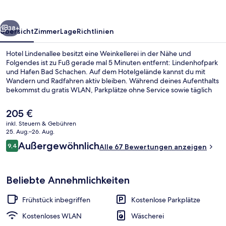
rück
Weiter
38+
Übersicht
Zimmer
Lage
Richtlinien
Hotel Lindenallee besitzt eine Weinkellerei in der Nähe und
Folgendes ist zu Fuß gerade mal 5 Minuten entfernt: Lindenhofpark
und Hafen Bad Schachen. Auf dem Hotelgelände kannst du mit
Wandern und Radfahren aktiv bleiben. Während deines Aufenthalts
bekommst du gratis WLAN, Parkplätze ohne Service sowie täglich
von 07:00 Uhr bis 10:00 Uhr ein Frühstücksbuffet.Eine Snackbar,
eine Terrasse und ein Garten gehören ebenfalls zum Angebot.
Der
205 €
aktuelle
inkl. Steuern & Gebühren
Preis
25. Aug.–26. Aug.
Fassade der Unterkunft
beträgt
Bewertungen
Außergewöhnlich
9,4
Alle 67 Bewertungen anzeigen
205 €.
9,4 von 10.
Beliebte Annehmlichkeiten
Frühstück inbegriffen
Kostenlose Parkplätze
Kostenloses WLAN
Wäscherei