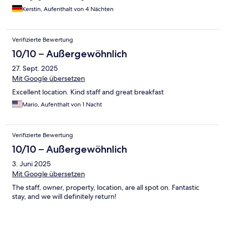
sind sehr nett und ihnen ist das Wohl der Gäste sehr wichtig. Die
Kerstin, Aufenthalt von 4 Nächten
Umgebung ist ruhig und traumhaft. In wenigen Minuten ist man
indem man durch den Lindenpark läuft am Bodenseeufer mit
Bänken und im Sommer kann dort auch gebadet werden.
Verifizierte Bewertung
Einfach nur zu empfehlen! Nach Lindau Insel kann man in ein
paar Minuten mit dem Auto fahren oder mit dem Bus.
10/10 – Außergewöhnlich
27. Sept. 2025
Mit Google übersetzen
Excellent location. Kind staff and great breakfast
Mario, Aufenthalt von 1 Nacht
Verifizierte Bewertung
10/10 – Außergewöhnlich
3. Juni 2025
Mit Google übersetzen
The staff, owner, property, location, are all spot on. Fantastic
stay, and we will definitely return!