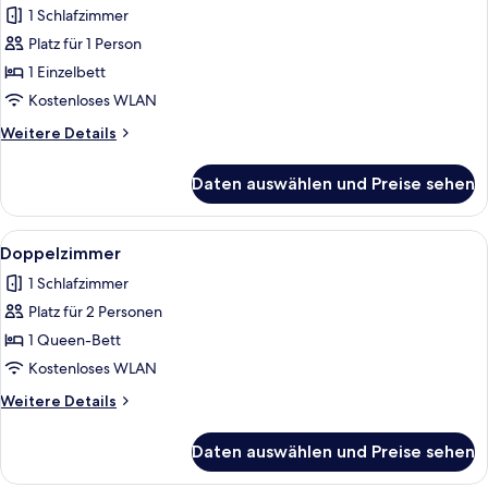
1 Schlafzimmer
für
Platz für 1 Person
Einzelzimmer
anzeigen
1 Einzelbett
Kostenloses WLAN
Weitere
Weitere Details
Details
für
Daten auswählen und Preise sehen
Einzelzimmer
Alle
Ein Schlafzimmer mit hölzernem Kopft
4
Doppelzimmer
Fotos
1 Schlafzimmer
für
Platz für 2 Personen
Doppelzimmer
anzeigen
1 Queen-Bett
Kostenloses WLAN
Weitere
Weitere Details
Details
für
Daten auswählen und Preise sehen
Doppelzimmer