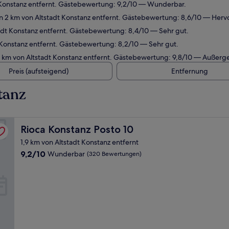
t Konstanz entfernt. Gästebewertung: 9,2/10 — Wunderbar.
in 2 km von Altstadt Konstanz entfernt. Gästebewertung: 8,6/10 — Herv
adt Konstanz entfernt. Gästebewertung: 8,4/10 — Sehr gut.
 Konstanz entfernt. Gästebewertung: 8,2/10 — Sehr gut.
2 km von Altstadt Konstanz entfernt. Gästebewertung: 9,8/10 — Außerg
Preis (aufsteigend)
Entfernung
tanz
Rioca Konstanz Posto 10
Rioca Konstanz Posto 10
1,9 km von Altstadt Konstanz entfernt
9.2
9,2/10
Wunderbar
(320 Bewertungen)
von
10,
Wunderbar,
(320
Bewertungen)