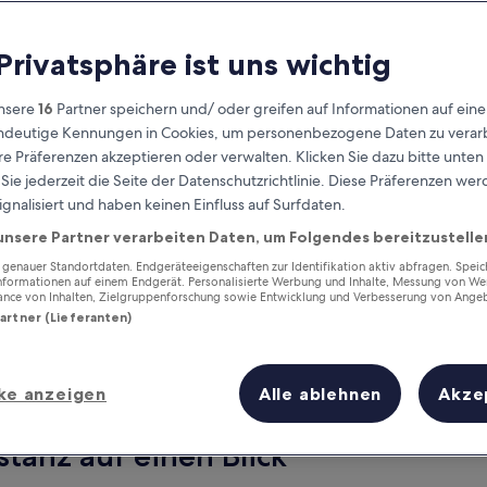
 Privatsphäre ist uns wichtig
nsere
16
Partner speichern und/ oder greifen auf Informationen auf ein
eindeutige Kennungen in Cookies, um personenbezogene Daten zu verarb
e Präferenzen akzeptieren oder verwalten. Klicken Sie dazu bitte unten
ie jederzeit die Seite der Datenschutzrichtlinie. Diese Präferenzen we
ignalisiert und haben keinen Einfluss auf Surfdaten.
unsere Partner verarbeiten Daten, um Folgendes bereitzustelle
Verdiene Prämien für jede
wahrgenommene Übernachtung
enauer Standortdaten. Endgeräteeigenschaften zur Identifikation aktiv abfragen. Spei
Informationen auf einem Endgerät. Personalisierte Werbung und Inhalte, Messung von We
ance von Inhalten, Zielgruppenforschung sowie Entwicklung und Verbesserung von Ange
Partner (Lieferanten)
ke anzeigen
Alle ablehnen
Akze
Morgen
Dieses Wochenende
7. Aug. - 8. Aug.
7. Aug. - 9. Aug.
stanz auf einen Blick