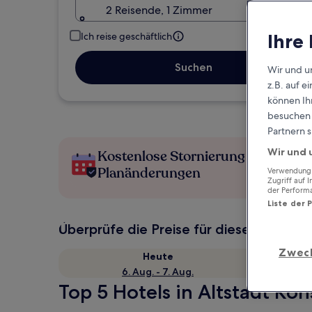
2 Reisende, 1 Zimmer
Ihre
Ich reise geschäftlich
Suchen
Wir und u
z.B. auf 
können Ihr
besuchen S
Partnern s
Wir und 
Kostenlose Stornierung bei
Planänderungen
Verwendung g
Zugriff auf 
der Perform
Liste der 
Überprüfe die Preise für diese Daten
Zwec
Heute
6. Aug. - 7. Aug.
Top 5 Hotels in Altstadt Kon