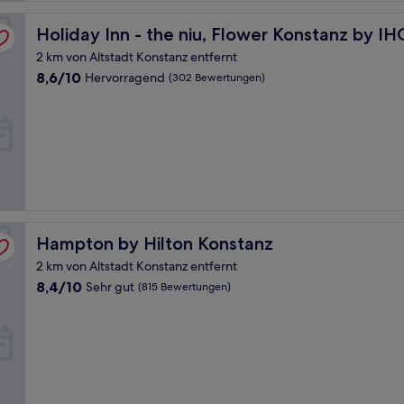
Holiday Inn - the niu, Flower Konstanz by IHG
Holiday Inn - the niu, Flower Konstanz by IH
2 km von Altstadt Konstanz entfernt
8.6
8,6/10
Hervorragend
(302 Bewertungen)
von
10,
Hervorragend,
(302
Bewertungen)
Hampton by Hilton Konstanz
Hampton by Hilton Konstanz
2 km von Altstadt Konstanz entfernt
8.4
8,4/10
Sehr gut
(815 Bewertungen)
von
10,
Sehr
gut,
(815
Bewertungen)