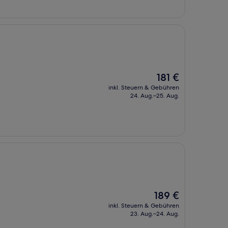
Der
181 €
Preis
inkl. Steuern & Gebühren
beträgt
24. Aug.–25. Aug.
181 €
Der
189 €
Preis
inkl. Steuern & Gebühren
beträgt
23. Aug.–24. Aug.
189 €