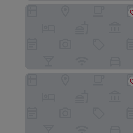
Holiday Inn - the niu, Flower Konstanz by IHG
Hampton by Hilton Konstanz