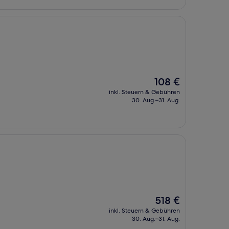
Der
108 €
Preis
inkl. Steuern & Gebühren
beträgt
30. Aug.–31. Aug.
108 €
Der
518 €
Preis
inkl. Steuern & Gebühren
beträgt
30. Aug.–31. Aug.
518 €