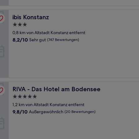
ibis Konstanz
ibis Konstanz
3.0-
Sterne-
0,8 km von Altstadt Konstanz entfernt
Unterkunft
8.2
8,2/10
Sehr gut
(747 Bewertungen)
von
10,
Sehr
gut,
(747
Bewertungen)
RIVA - Das Hotel am Bodensee
RIVA - Das Hotel am Bodensee
5.0-
Sterne-
1,2 km von Altstadt Konstanz entfernt
Unterkunft
9.8
9,8/10
Außergewöhnlich
(20 Bewertungen)
von
10,
Außergewöhnlich,
(20