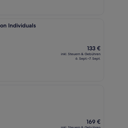
ls
n Individuals
Der
133 €
Preis
inkl. Steuern & Gebühren
beträgt
6. Sept.–7. Sept.
133 €
Der
169 €
Preis
inkl. Steuern & Gebühren