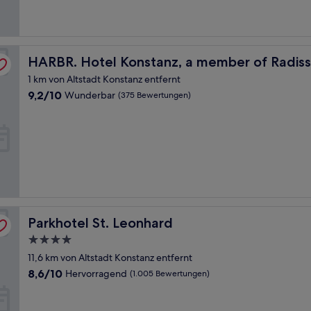
ividuals
HARBR. Hotel Konstanz, a member of Radisson Individua
HARBR. Hotel Konstanz, a member of Radisso
1 km von Altstadt Konstanz entfernt
9.2
9,2/10
Wunderbar
(375 Bewertungen)
von
10,
Wunderbar,
(375
Bewertungen)
Parkhotel St. Leonhard
Parkhotel St. Leonhard
4.0-
Sterne-
11,6 km von Altstadt Konstanz entfernt
Unterkunft
8.6
8,6/10
Hervorragend
(1.005 Bewertungen)
von
10,
Hervorragend,