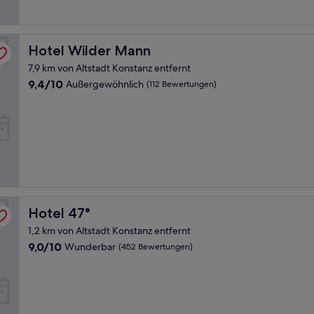
Bewertungen)
Hotel Wilder Mann
Hotel Wilder Mann
7,9 km von Altstadt Konstanz entfernt
9.4
9,4/10
Außergewöhnlich
(112 Bewertungen)
von
10,
Außergewöhnlich,
(112
Bewertungen)
Hotel 47°
Hotel 47°
1,2 km von Altstadt Konstanz entfernt
9.0
9,0/10
Wunderbar
(452 Bewertungen)
von
10,
Wunderbar,
(452
Bewertungen)