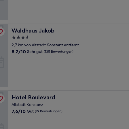
(1.005
Bewertungen)
Waldhaus Jakob
Waldhaus Jakob
3.5-
Sterne-
2,7 km von Altstadt Konstanz entfernt
Unterkunft
8.2
8,2/10
Sehr gut
(135 Bewertungen)
von
10,
Sehr
gut,
(135
Bewertungen)
Hotel Boulevard
Hotel Boulevard
Altstadt Konstanz
7.6
7,6/10
Gut
(19 Bewertungen)
von
10,
Gut,