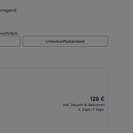
orragend.
ewöhnlich.
Unterkunftsstandard
Der
128 €
Preis
inkl. Steuern & Gebühren
beträgt
6. Sept.–7. Sept.
128 €