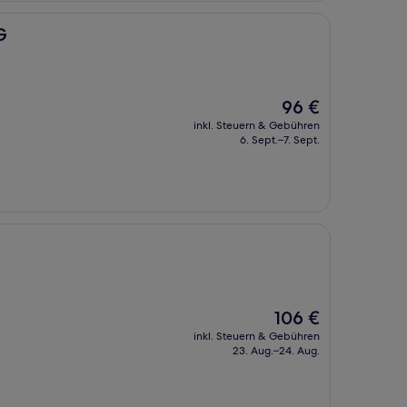
G
Der
96 €
Preis
inkl. Steuern & Gebühren
beträgt
6. Sept.–7. Sept.
96 €
Der
106 €
Preis
inkl. Steuern & Gebühren
beträgt
23. Aug.–24. Aug.
106 €