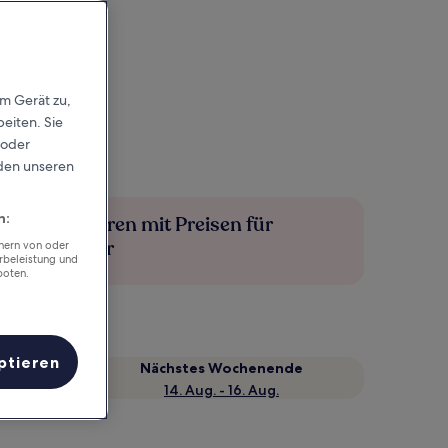
em Gerät zu,
eiten. Sie
 oder
rden unseren
n:
Mehr sparen mit Preisen für
Mitglieder
chern von oder
rbeleistung und
boten.
ptieren
Nächstes Wochenende
14. Aug. - 16. Aug.