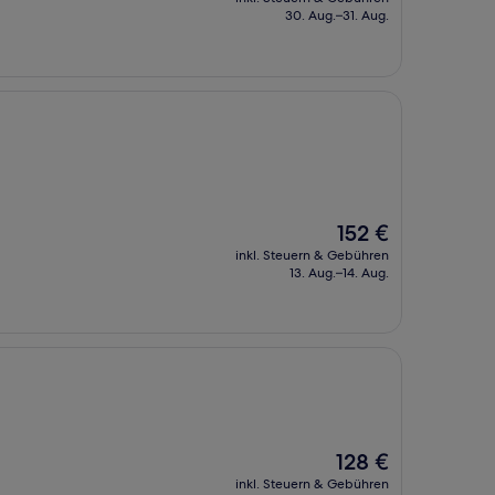
beträgt
30. Aug.–31. Aug.
169 €
Der
152 €
Preis
inkl. Steuern & Gebühren
beträgt
13. Aug.–14. Aug.
152 €
Der
128 €
Preis
inkl. Steuern & Gebühren