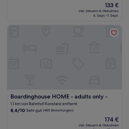
von
Der
133 €
10,
Preis
Wunderbar,
inkl. Steuern & Gebühren
beträgt
6. Sept.–7. Sept.
(375
133 €
Bewertungen)
Boardinghouse HOME - adults only -
Boardinghouse HOME - adults only -
Boardinghouse HOME - adults only -
1,1 km von Bahnhof Konstanz entfernt
8.4
8,4/10
Sehr gut
(485 Bewertungen)
von
Der
174 €
10,
Preis
Sehr
inkl. Steuern & Gebühren
beträgt