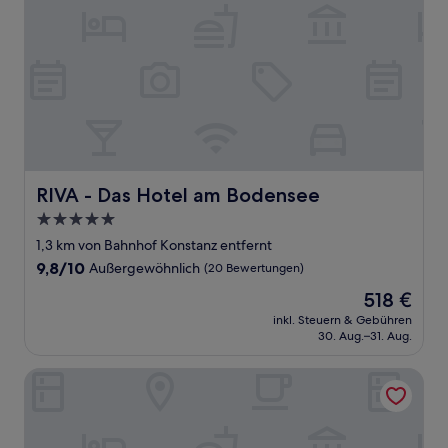
RIVA - Das Hotel am Bodensee
RIVA - Das Hotel am Bodensee
5.0-
Sterne-
1,3 km von Bahnhof Konstanz entfernt
Unterkunft
9.8
9,8/10
Außergewöhnlich
(20 Bewertungen)
von
Der
518 €
10,
Preis
Außergewöhnlich,
inkl. Steuern & Gebühren
beträgt
30. Aug.–31. Aug.
(20
518 €
Bewertungen)
Hotel Graf Zeppelin