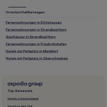
Unterkünfte
Mietwagen
Ferienwohnungen in Dittishausen
Ferienwohnungen in Strandbad Horn
Gasthäuser in Strandbad Horn
Ferienwohnungen in Friedrichshafen
Hotels mit Parkplatz in Markdorf
Hotels mit Parkplatz in Oberschwaben
Haustierfreundliche in Löffingen
Haustierfreundliche in Meersburg
Hotels mit inbegriffenem Frühstück in Meersburg
Haustierfreundliche in Ravensburg
Top-Reiseziele
Familien in Ravensburg
Hotels in Deutschland
Hotels mit Parkplatz in Unteruhldingen
Hotels in den USA