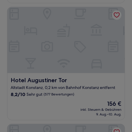
169 €
Bewertungen)
Hotel Augustiner Tor
Hotel Augustiner Tor
Hotel Augustiner Tor
Altstadt Konstanz, 0,2 km von Bahnhof Konstanz entfernt
8.2
8,2/10
Sehr gut
(577 Bewertungen)
von
Der
156 €
10,
Preis
Sehr
inkl. Steuern & Gebühren
beträgt
9. Aug.–10. Aug.
gut,
156 €
(577
Bewertungen)
ibis Konstanz