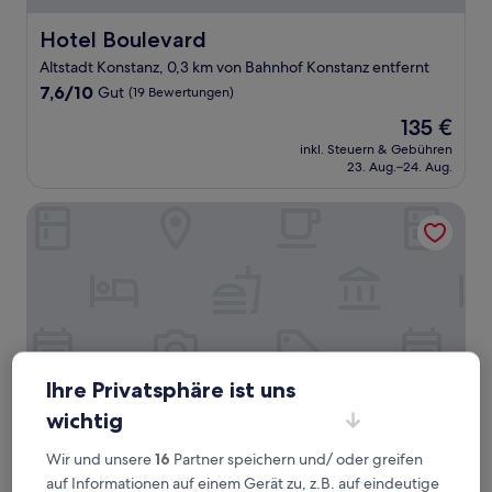
Hotel Boulevard
Hotel Boulevard
Altstadt Konstanz, 0,3 km von Bahnhof Konstanz entfernt
7.6
7,6/10
Gut
(19 Bewertungen)
von
Der
135 €
10,
Preis
Gut,
inkl. Steuern & Gebühren
beträgt
23. Aug.–24. Aug.
(19
135 €
Bewertungen)
Romantik Hotel Barbarossa
Ihre Privatsphäre ist uns
wichtig
Wir und unsere
16
Partner speichern und/ oder greifen
Romantik Hotel Barbarossa
Romantik Hotel Barbarossa
auf Informationen auf einem Gerät zu, z.B. auf eindeutige