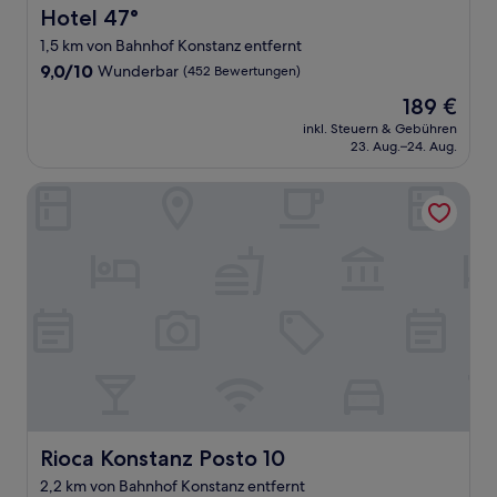
Hotel 47°
Hotel 47°
1,5 km von Bahnhof Konstanz entfernt
9.0
9,0/10
Wunderbar
(452 Bewertungen)
von
Der
189 €
10,
Preis
Wunderbar,
inkl. Steuern & Gebühren
beträgt
23. Aug.–24. Aug.
(452
189 €
Bewertungen)
Rioca Konstanz Posto 10
Rioca Konstanz Posto 10
Rioca Konstanz Posto 10
2,2 km von Bahnhof Konstanz entfernt