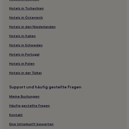
Hotels mit Parkplatz in Waldshut-Tiengen
Hotels in Tschechien
Haustierfreundliche in Singen
Hotels in Österreich
Hotels mit inbegriffenem Frühstück in Grafenhausen
Hotels in den Niederlanden
Hotels mit Parkplatz in Grafenhausen
Hotels mit Parkplatz in Friedenweiler
Hotels in Italien
Familien in Überlingen
Hotels in Schweden
Hotels mit inbegriffenem Frühstück in Überlingen
Hotels in Portugal
Hotels mit Parkplatz in Gaienhofen
Hotels in Polen
Haustierfreundliche in Gaienhofen
Hotels in der Türkei
Haustierfreundliche in Uhldingen-Mühlhofen
Support und häufig gestellte Fragen
Hotels mit Fitnessbereich in Villingen-Schwenningen
Hotels mit Parkplatz in Bodman-Ludwigshafen
Meine Buchungen
Haustierfreundliche in Dittishausen
Häufig gestellte Fragen
Hotels mit Parkplatz in Dittishausen
Kontakt
Hotels mit Küchenzeile in Dittishausen
Eine Unterkunft bewerten