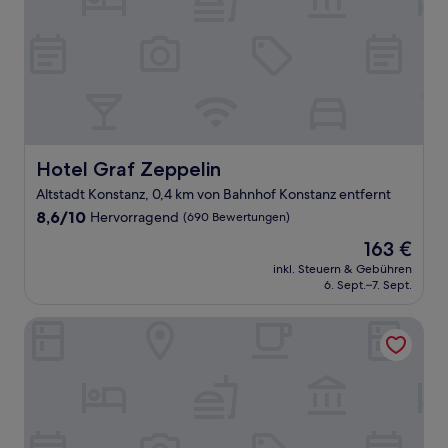
Hotel Graf Zeppelin
Hotel Graf Zeppelin
Altstadt Konstanz, 0,4 km von Bahnhof Konstanz entfernt
8.6
8,6/10
Hervorragend
(690 Bewertungen)
von
Der
163 €
10,
Preis
Hervorragend,
inkl. Steuern & Gebühren
beträgt
6. Sept.–7. Sept.
(690
163 €
Bewertungen)
Steigenberger Inselhotel