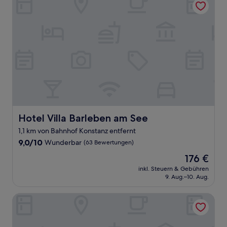
Hotel Villa Barleben am See
Hotel Villa Barleben am See
1,1 km von Bahnhof Konstanz entfernt
9.0
9,0/10
Wunderbar
(63 Bewertungen)
von
Der
176 €
10,
Preis
Wunderbar,
inkl. Steuern & Gebühren
beträgt
9. Aug.–10. Aug.
(63
176 €
Bewertungen)
Holiday Inn - the niu, Flower Konstanz by IHG