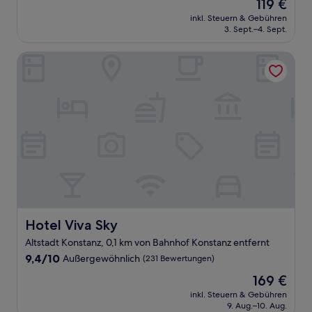
Der
119 €
10,
Preis
Hervorragend,
inkl. Steuern & Gebühren
beträgt
3. Sept.–4. Sept.
(85
119 €
Bewertungen)
Hotel Viva Sky
Hotel Viva Sky
Hotel Viva Sky
Altstadt Konstanz, 0,1 km von Bahnhof Konstanz entfernt
9.4
9,4/10
Außergewöhnlich
(231 Bewertungen)
von
Der
169 €
10,
Preis
Außergewöhnlich,
inkl. Steuern & Gebühren
beträgt
9. Aug.–10. Aug.
(231