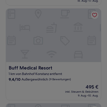
16. Aug.–17. Aug.
gut,
174 €
(485
Bewertungen)
Buff Medical Resort
Buff Medical Resort
Buff Medical Resort
1 km von Bahnhof Konstanz entfernt
9.4
9,4/10
Außergewöhnlich
(9 Bewertungen)
von
Der
495 €
10,
Preis
Außergewöhnlich,
inkl. Steuern & Gebühren
beträgt
9. Aug.–10. Aug.
(9
495 €
Bewertungen)
Hotel Villa Barleben am See