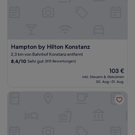
Hampton by Hilton Konstanz
Hampton by Hilton Konstanz
2,3 km von Bahnhof Konstanz entfernt
8.4
8,4/10
Sehr gut
(815 Bewertungen)
von
Der
103 €
10,
Preis
Sehr
inkl. Steuern & Gebühren
beträgt
30. Aug.–31. Aug.
gut,
103 €
(815
Bewertungen)
ibis Styles Konstanz