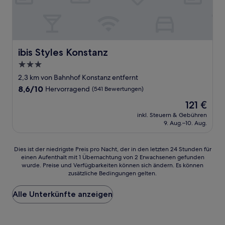
ibis Styles Konstanz
ibis Styles Konstanz
3.0-
Sterne-
2,3 km von Bahnhof Konstanz entfernt
Unterkunft
8.6
8,6/10
Hervorragend
(541 Bewertungen)
von
Der
121 €
10,
Preis
Hervorragend,
inkl. Steuern & Gebühren
beträgt
9. Aug.–10. Aug.
(541
121 €
Bewertungen)
Dies
Dies ist der niedrigste Preis pro Nacht, der in den letzten 24 Stunden für
einen Aufenthalt mit 1 Übernachtung von 2 Erwachsenen gefunden
ist
wurde. Preise und Verfügbarkeiten können sich ändern. Es können
der
zusätzliche Bedingungen gelten.
niedrigste
Preis
Alle Unterkünfte anzeigen
pro
Nacht,
der
in