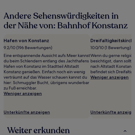
den
letzten
Andere Sehenswürdigkeiten in
24 Stunden
für
der Nähe von: Bahnhof Konstanz
einen
Aufenthalt
mit
Hafen von Konstanz
Dreifaltigkeitskirch
1 Übernachtung
von
9.2/10 (196 Bewertungen)
10.0/10 (1 Bewertung)
2 Erwachsenen
Eine entspannende Aussicht aufs Meer kannst
Wenn du gerne religiö
gefunden
du beim Schlendern entlang des Jachthafens
besichtigst, dann sollt
wurde.
Hafen von Konstanz im Stadtteil Altstadt
nach Altstadt Konstanz
Preise
Konstanz genießen. Einfach noch ein wenig
befindet sich Dreifaltig
und
verträumt auf das Wasser schauen kannst du
Weniger anzeigen
Verfügbarkeiten
hier: Schmuggler Bucht, übrigens wunderbar
können
zu Fuß erreichbar.
sich
Weniger anzeigen
ändern.
Es
können
zusätzliche
Unterkünfte anzeigen
Unterkünfte anzeige
Bedingungen
gelten.
Weiter erkunden