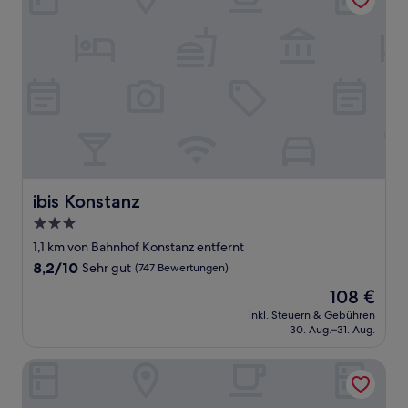
ibis Konstanz
ibis Konstanz
3.0-
Sterne-
1,1 km von Bahnhof Konstanz entfernt
Unterkunft
8.2
8,2/10
Sehr gut
(747 Bewertungen)
von
Der
108 €
10,
Preis
Sehr
inkl. Steuern & Gebühren
beträgt
30. Aug.–31. Aug.
gut,
108 €
(747
Bewertungen)
RIVA - Das Hotel am Bodensee