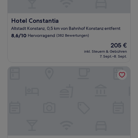
Hotel Constantia
Hotel Constantia
Altstadt Konstanz, 0,5 km von Bahnhof Konstanz entfernt
8.6
8,6/10
Hervorragend
(382 Bewertungen)
von
Der
205 €
10,
Preis
Hervorragend,
inkl. Steuern & Gebühren
beträgt
7. Sept.–8. Sept.
(382
205 €
Bewertungen)
Hotel 47°