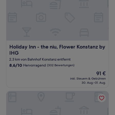
Holiday Inn - the niu, Flower Konstanz by IHG
Holiday Inn - the niu, Flower Konstanz by
IHG
2,3 km von Bahnhof Konstanz entfernt
8.6
8,6/10
Hervorragend
(302 Bewertungen)
von
Der
91 €
10,
Preis
Hervorragend,
inkl. Steuern & Gebühren
beträgt
30. Aug.–31. Aug.
(302
91 €
Bewertungen)
Hampton by Hilton Konstanz