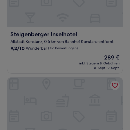
Steigenberger Inselhotel
Steigenberger Inselhotel
Altstadt Konstanz, 0,6 km von Bahnhof Konstanz entfernt
9.2
9,2/10
Wunderbar
(716 Bewertungen)
von
Der
289 €
10,
Preis
Wunderbar,
inkl. Steuern & Gebühren
beträgt
6. Sept.–7. Sept.
(716
289 €
Bewertungen)
Hotel Constantia