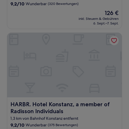
9.2
9,2/10
Wunderbar
(320 Bewertungen)
von
Der
126 €
10,
Preis
Wunderbar,
inkl. Steuern & Gebühren
beträgt
6. Sept.–7. Sept.
(320
126 €
Bewertungen)
HARBR. Hotel Konstanz, a member of Radisson Individuals
HARBR. Hotel Konstanz, a member of Radisson Individua
HARBR. Hotel Konstanz, a member of
Radisson Individuals
1,3 km von Bahnhof Konstanz entfernt
9.2
9,2/10
Wunderbar
(375 Bewertungen)