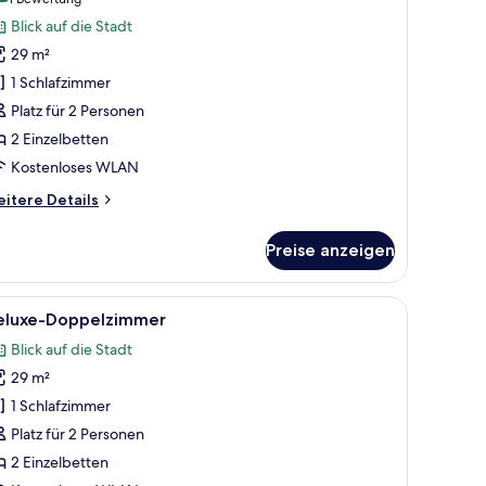
(1
eluxe-
Bewertung)
Blick auf die Stadt
oppelzimmer
29 m²
nzeigen
1 Schlafzimmer
Platz für 2 Personen
2 Einzelbetten
Kostenloses WLAN
itere
itere Details
tails
r
Preise anzeigen
luxe-
ppelzimmer
em Fernseher auf einem Schrank, einem roten Sofa und einem Kamin.
le
Ein Hotelzimmer mit einem Bett, einem Nacht
3
eluxe-Doppelzimmer
otos
Blick auf die Stadt
ür
29 m²
eluxe-
oppelzimmer
1 Schlafzimmer
nzeigen
Platz für 2 Personen
2 Einzelbetten