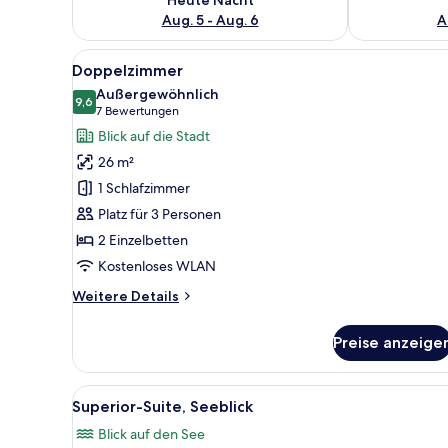
Aug. 5 - Aug. 6
A
Alle
Ein Hotelzimmer mit einem Bet
4
Doppelzimmer
Fotos
Außergewöhnlich
für
9,6
9,6 von 10
(7
7 Bewertungen
Doppelzimmer
Bewertungen)
Blick auf die Stadt
anzeigen
26 m²
1 Schlafzimmer
Platz für 3 Personen
2 Einzelbetten
Kostenloses WLAN
Weitere
Weitere Details
Details
für
Preise anzeige
Doppelzimmer
Alle
Ein Hotelzimmer mit einem gro
5
Superior-Suite, Seeblick
Fotos
Blick auf den See
für