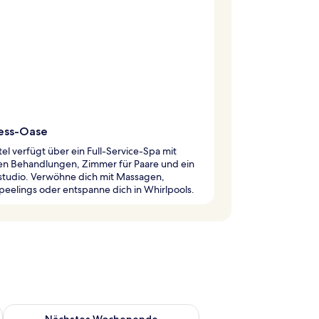
ess-Oase
el verfügt über ein Full-Service-Spa mit
hen Behandlungen, Zimmer für Paare und ein
sstudio. Verwöhne dich mit Massagen,
eelings oder entspanne dich in Whirlpools.
es Wochenende, Aug. 7 - Aug. 9.
Überprüfe die Verfügbarkeit für nächstes Wochenende, Aug. 1
Nächstes Wochenende