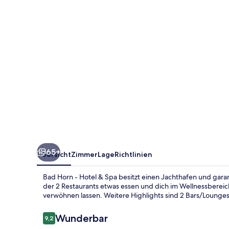
&
Spa
65+
Übersicht
Zimmer
Lage
Richtlinien
Bad Horn - Hotel & Spa besitzt einen Jachthafen und garan
der 2 Restaurants etwas essen und dich im Wellnessbere
verwöhnen lassen. Weitere Highlights sind 2 Bars/Lounges,
Bewertungen
Wunderbar
9,2
9,2 von 10.