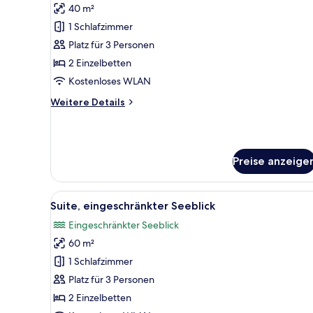
40 m²
Superior-
Suite,
1 Schlafzimmer
Seeblick
Platz für 3 Personen
anzeigen
2 Einzelbetten
Kostenloses WLAN
Weitere
Weitere Details
Details
für
Superior-
Suite,
Preise anzeige
Seeblick
Alle
Ein Hotelzimmer mit einer Couc
5
Suite, eingeschränkter Seeblick
Fotos
Eingeschränkter Seeblick
für
60 m²
Suite,
eingeschränkter
1 Schlafzimmer
Seeblick
Platz für 3 Personen
anzeigen
2 Einzelbetten