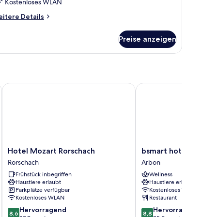
Kostenloses WLAN
itere
itere Details
tails
r
Preise anzeigen
luxe-
ppelzimmer
Hotel Mozart Rorschach
bsmart hotel Arbon
Hotel
bsmart
Hotel Mozart Rorschach
bsmart hotel Arbon
Mozart
hotel
Rorschach
Arbon
Rorschach
Arbon
Frühstück inbegriffen
Wellness
Rorschach
Arbon
Haustiere erlaubt
Haustiere erlaubt
Parkplätze verfügbar
Kostenloses WLAN
Kostenloses WLAN
Restaurant
8.6
8.8
Hervorragend
Hervorragend
8,6
8,8