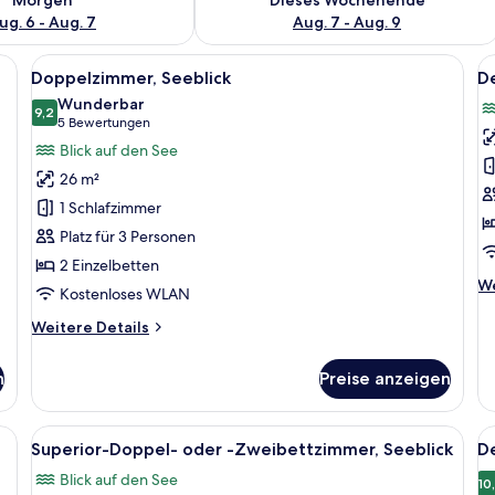
ug. 6 - Aug. 7
Aug. 7 - Aug. 9
t, einem Schreibtisch, einem Stuhl und einem großen Fenster mit Vorhängen
Alle
Ein Hotelzimmer mit Bett, Schreibtisc
Al
3
Doppelzimmer, Seeblick
D
Fotos
F
Wunderbar
für
9,2
f
9,2 von 10
(5
5 Bewertungen
Doppelzimmer,
D
Bewertungen)
Blick auf den See
Seeblick
D
26 m²
anzeigen
S
1 Schlafzimmer
a
Platz für 3 Personen
2 Einzelbetten
We
We
Kostenloses WLAN
De
fü
Weitere
Weitere Details
De
Details
Do
für
n
Preise anzeigen
Se
Doppelzimmer,
Seeblick
ßen Bett, einem Schreibtisch, einem Sessel und einem Sofa.
Alle
Ein Hotelzimmer mit einem großen Bet
Al
6
Superior-Doppel- oder -Zweibettzimmer, Seeblick
D
Fotos
F
Blick auf den See
für
f
10