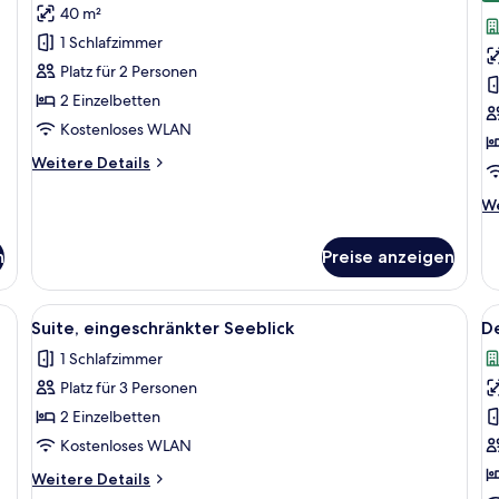
40 m²
Superior-
D
Doppel-
D
1 Schlafzimmer
oder
a
Platz für 2 Personen
-
2 Einzelbetten
Zweibettzimmer,
Kostenloses WLAN
Seeblick
Weitere
Weitere Details
anzeigen
Details
für
We
We
Superior-
De
Doppel-
fü
n
Preise anzeigen
oder
De
-
Do
Zweibettzimmer,
h, einem Esstisch, Stühlen, einem Bett, einem Fernseher und einer Lampe.
Alle
Ein Schlafzimmer mit einem Bett, ein
Al
Seeblick
5
Suite, eingeschränkter Seeblick
D
Fotos
F
1 Schlafzimmer
für
f
Platz für 3 Personen
Suite,
D
eingeschränkter
D
2 Einzelbetten
Seeblick
a
Kostenloses WLAN
anzeigen
Weitere
Weitere Details
Details