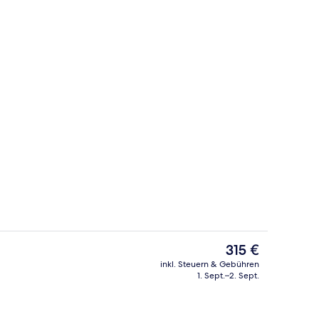
lpool
2 Bars/Lounges
Der
315 €
aktuelle
inkl. Steuern & Gebühren
Preis
1. Sept.–2. Sept.
räume für Paare, Sauna, Whirlpool, Dampfbad
Unterkunftsgelände
beträgt
315 €.