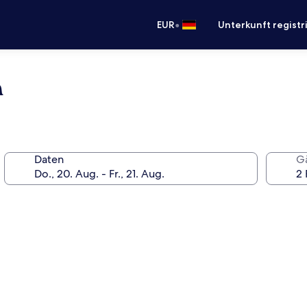
•
EUR
Unterkunft registr
a
Daten
G