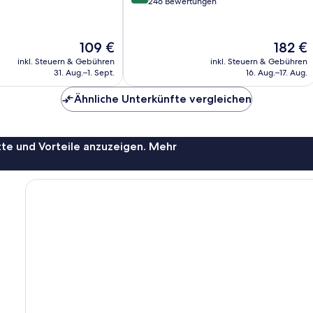
von
246 Bewertungen
10,
Wunderbar,
246
Der
Der
109 €
182 €
Bewertungen
Preis
Preis
inkl. Steuern & Gebühren
inkl. Steuern & Gebühren
beträgt
beträgt
31. Aug.–1. Sept.
16. Aug.–17. Aug.
109 €
182 €
Ähnliche Unterkünfte vergleichen
te und Vorteile anzuzeigen. Mehr