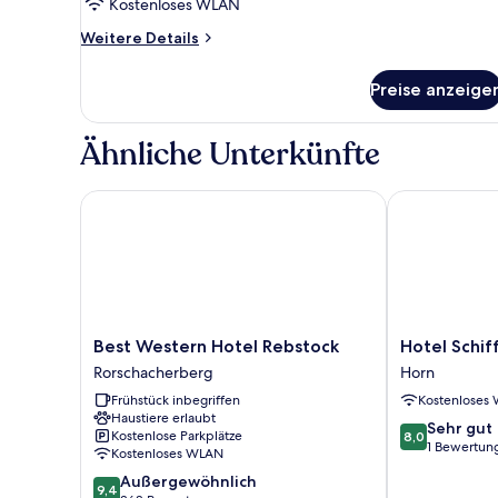
Kostenloses WLAN
Weitere
Weitere Details
Details
für
Preise anzeige
Suite,
eingeschränkter
Seeblick
Ähnliche Unterkünfte
Best Western Hotel Rebstock
Hotel Schiff
Best
Hotel
Best Western Hotel Rebstock
Hotel Schif
Western
Schiff
Rorschacherberg
Horn
Hotel
Horn
Frühstück inbegriffen
Kostenloses
Rebstock
Haustiere erlaubt
Rorschacherberg
8.0
Sehr gut
Kostenlose Parkplätze
8,0
von
1 Bewertun
Kostenloses WLAN
10,
9.4
Außergewöhnlich
Sehr
9,4