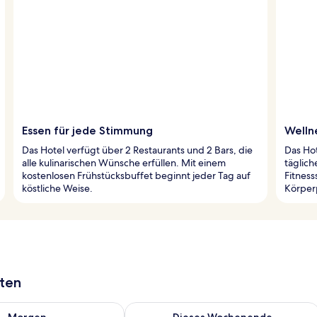
Essen für jede Stimmung
Welln
Das Hotel verfügt über 2 Restaurants und 2 Bars, die
Das Hot
alle kulinarischen Wünsche erfüllen. Mit einem
täglic
kostenlosen Frühstücksbuffet beginnt jeder Tag auf
Fitnes
köstliche Weise.
Körperp
aten
 - Aug. 6.
 Verfügbarkeit für morgen, Aug. 6 - Aug. 7.
Überprüfe die Verfügbarkeit für dies
Morgen
Dieses Wochenende