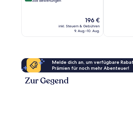
von
368 Bewertungen
gut,
10,
1
Außergewöhnlich,
Bewertung
368
Der
196 €
Bewertungen
Preis
inkl. Steuern & Gebühren
beträgt
9. Aug.–10. Aug.
196 €
Melde dich an, um verfügbare Rabat
Prämien für noch mehr Abenteuer!
Zur Gegend