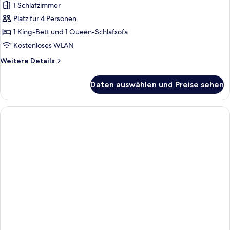
1 Schlafzimmer
für
Platz für 4 Personen
Apartment
Rio
1 King-Bett und 1 Queen-Schlafsofa
de
Kostenloses WLAN
Janeiro
Weitere
Weitere Details
anzeigen
Details
für
Daten auswählen und Preise sehen
Apartment
Rio
de
Janeiro