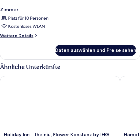
Zimmer
Platz für 10 Personen
Kostenloses WLAN
Weitere
Weitere Details
Details
für
Daten auswählen und Preise sehen
Zimmer
Ähnliche Unterkünfte
Holiday Inn - the niu, Flower Konstanz by IHG
Hampton 
Holiday
Hampto
Holiday Inn - the niu, Flower Konstanz by IHG
Hampto
Inn
by