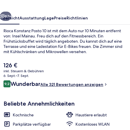
rück
Weiter
87+
Übersicht
Ausstattung
Lage
Preise
Richtlinien
Rioca Konstanz Posto 10 ist mit dem Auto nur 10 Minuten entfernt
von: Insel Mainau. Freu dich auf den Fitnessbereich. Ein
Frühstücksbuffet wird täglich angeboten. Du kannst dich auf eine
Terrasse und eine Ladestation für E-Bikes freuen. Die Zimmer sind
mit Kühlschränken und Mikrowellen versehen.
Der
126 €
aktuelle
inkl. Steuern & Gebühren
Preis
6. Sept.–7. Sept.
Eingangsbereich
beträgt
Bewertungen
Wunderbar
9,2
Alle 321 Bewertungen anzeigen
126 €.
9,2 von 10.
Beliebte Annehmlichkeiten
Kochnische
Haustiere erlaubt
Parkplätze verfügbar
Kostenloses WLAN