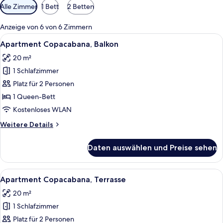
Verfügbare
Alle Zimmer
1 Bett
2 Betten
Filter
für
Anzeige von 6 von 6 Zimmern
Zimmer
Alle
Ein modernes Schlafzimmer mit einem 
15
Apartment Copacabana, Balkon
Fotos
20 m²
für
1 Schlafzimmer
Apartment
Copacabana,
Platz für 2 Personen
Balkon
1 Queen-Bett
anzeigen
Kostenloses WLAN
Weitere
Weitere Details
Details
für
Daten auswählen und Preise sehen
Apartment
Copacabana,
Balkon
Alle
Ein Hotelzimmer mit einem Bett, einem 
12
Apartment Copacabana, Terrasse
Fotos
20 m²
für
1 Schlafzimmer
Apartment
Copacabana,
Platz für 2 Personen