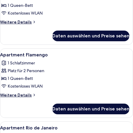
Terrasse
1 Queen-Bett
anzeigen
Kostenloses WLAN
Weitere
Weitere Details
Details
für
Daten auswählen und Preise sehen
Apartment
Copacabana,
Terrasse
Alle
Ein Hotelzimmer mit einem Bett, einem
16
Apartment Flamengo
Fotos
1 Schlafzimmer
für
Platz für 2 Personen
Apartment
Flamengo
1 Queen-Bett
anzeigen
Kostenloses WLAN
Weitere
Weitere Details
Details
für
Daten auswählen und Preise sehen
Apartment
Flamengo
Alle
Ein modernes Hotelzimmer mit einem g
14
Apartment Rio de Janeiro
Fotos