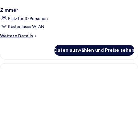
Zimmer
Platz für 10 Personen
Kostenloses WLAN
Weitere
Weitere Details
Details
für
Daten auswählen und Preise sehen
Zimmer