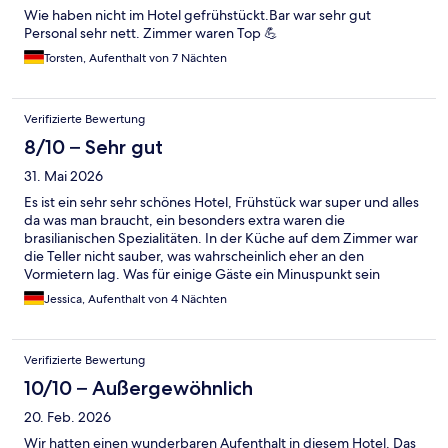
Wie haben nicht im Hotel gefrühstückt.Bar war sehr gut
Personal sehr nett. Zimmer waren Top 💪
Torsten, Aufenthalt von 7 Nächten
Verifizierte Bewertung
8/10 – Sehr gut
31. Mai 2026
Es ist ein sehr sehr schönes Hotel, Frühstück war super und alles
da was man braucht, ein besonders extra waren die
brasilianischen Spezialitäten. In der Küche auf dem Zimmer war
die Teller nicht sauber, was wahrscheinlich eher an den
Vormietern lag. Was für einige Gäste ein Minuspunkt sein
könnte ist das Kommunikation auf Deutsch mit den Mitarbeitern
Jessica, Aufenthalt von 4 Nächten
an der Rezeption nur sehr schwierig möglich ist, wir haben auf
Englisch mit ihnen kommuniziert, da dies nicht für jeden möglich
ist kann es wichtig sein zu wissen.
Verifizierte Bewertung
10/10 – Außergewöhnlich
20. Feb. 2026
Wir hatten einen wunderbaren Aufenthalt in diesem Hotel. Das