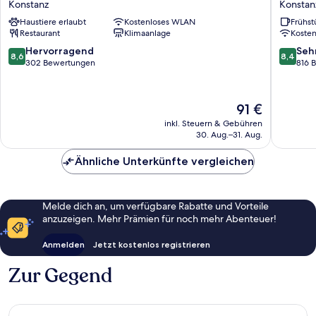
Konstanz
Konstan
-
Hilton
Haustiere erlaubt
Kostenloses WLAN
Frühst
the
Konstan
Restaurant
Klimaanlage
Koste
niu,
Konstan
Flower
8.6
8.4
Hervorragend
Seh
8,6
8,4
Konstanz
von
von
302 Bewertungen
816 
by
10,
10,
IHG
Hervorragend,
Sehr
Konstanz
302
gut,
Der
91 €
Bewertungen
816
Preis
inkl. Steuern & Gebühren
Bewert
beträgt
30. Aug.–31. Aug.
91 €
Ähnliche Unterkünfte vergleichen
Melde dich an, um verfügbare Rabatte und Vorteile
anzuzeigen. Mehr Prämien für noch mehr Abenteuer!
Anmelden
Jetzt kostenlos registrieren
Zur Gegend