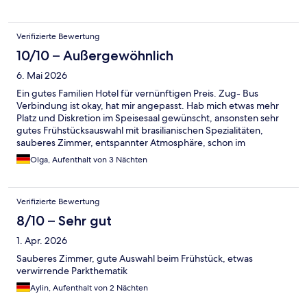
Verifizierte Bewertung
10/10 – Außergewöhnlich
6. Mai 2026
Ein gutes Familien Hotel für vernünftigen Preis. Zug- Bus
Verbindung ist okay, hat mir angepasst. Hab mich etwas mehr
Platz und Diskretion im Speisesaal gewünscht, ansonsten sehr
gutes Frühstücksauswahl mit brasilianischen Spezialitäten,
sauberes Zimmer, entspannter Atmosphäre, schon im
Hotelgang mit Vögel zwitschern Audio.
Olga, Aufenthalt von 3 Nächten
Verifizierte Bewertung
8/10 – Sehr gut
1. Apr. 2026
Sauberes Zimmer, gute Auswahl beim Frühstück, etwas
verwirrende Parkthematik
Aylin, Aufenthalt von 2 Nächten