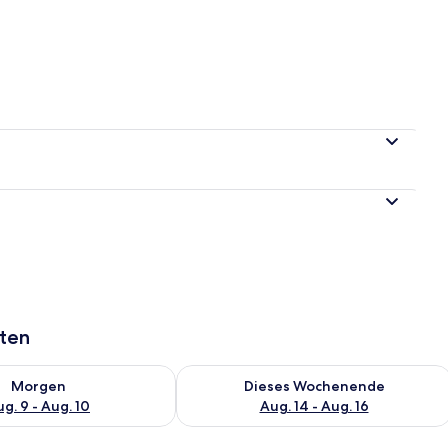
s
aten
 - Aug. 9.
 Verfügbarkeit für morgen, Aug. 9 - Aug. 10.
Überprüfe die Verfügbarkeit für dies
Morgen
Dieses Wochenende
g. 9 - Aug. 10
Aug. 14 - Aug. 16