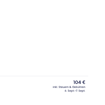
ch
Verschiedenes
Der
104 €
aktuelle
inkl. Steuern & Gebühren
Preis
6. Sept.–7. Sept.
ch
Zweibettzimmer, 2 Einzelbetten | Zimm
beträgt
104 €.