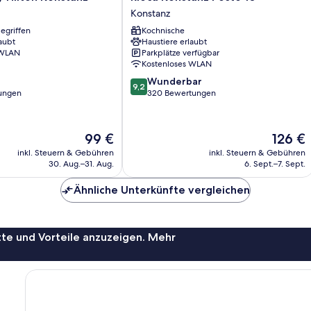
Konstanz
Konstanz
Posto
egriffen
Kochnische
10
aubt
Haustiere erlaubt
Konstanz
 WLAN
Parkplätze verfügbar
Kostenloses WLAN
9.2
Wunderbar
9,2
von
ungen
320 Bewertungen
10,
Wunderbar,
320
Der
Der
99 €
126 €
Bewertungen
Preis
Preis
inkl. Steuern & Gebühren
inkl. Steuern & Gebühren
beträgt
beträgt
30. Aug.–31. Aug.
6. Sept.–7. Sept.
99 €
126 €
Ähnliche Unterkünfte vergleichen
te und Vorteile anzuzeigen. Mehr