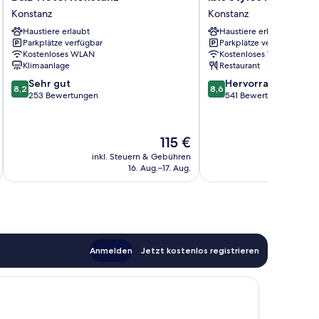
Hotel
Styles
Konstanz
Konstanz
Konstanz
Konstanz
Haustiere erlaubt
Haustiere erlaubt
Konstanz
Konstanz
Parkplätze verfügbar
Parkplätze verfügbar
Kostenloses WLAN
Kostenloses WLAN
Klimaanlage
Restaurant
8.2
8.6
Sehr gut
Hervorragend
8,2
8,6
von
von
253 Bewertungen
541 Bewertungen
10,
10,
Sehr
Hervorragend,
gut,
541
Der
115 €
253
Bewertungen
Preis
inkl. Steuern & Gebühren
inkl. S
Bewertungen
beträgt
16. Aug.–17. Aug.
115 €
Anmelden
Jetzt kostenlos registrieren