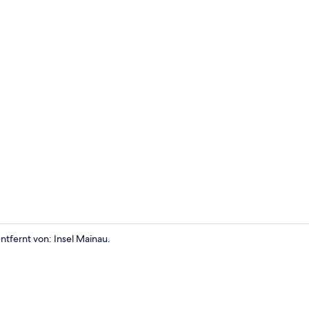
Außenberei
tfernt von: Insel Mainau.
Außenberei