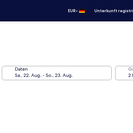
•
EUR
Unterkunft registr
Daten
G