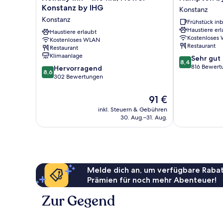
Inn
by
Konstanz by IHG
Konstanz
-
Hilton
Konstanz
Frühstück inb
the
Konstanz
Haustiere erl
niu,
Haustiere erlaubt
Konstanz
Kostenloses
Kostenloses WLAN
Flower
Restaurant
Restaurant
Konstanz
Klimaanlage
8.4
Sehr gut
by
8,4
von
816 Bewert
8.6
IHG
Hervorragend
8,6
10,
von
Konstanz
302 Bewertungen
Sehr
10,
gut,
Hervorragend,
Der
91 €
816
302
Preis
inkl. Steuern & Gebühren
Bewertungen
Bewertungen
beträgt
30. Aug.–31. Aug.
91 €
Melde dich an, um verfügbare Rabat
Prämien für noch mehr Abenteuer!
Zur Gegend