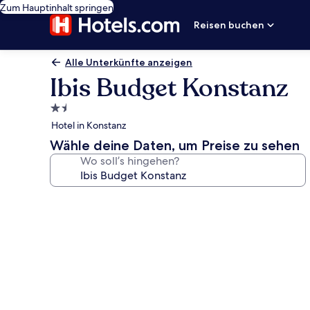
Zum Hauptinhalt springen
Reisen buchen
Alle Unterkünfte anzeigen
Ibis Budget Konstanz
1.5-
Sterne-
Hotel in Konstanz
Unterkunft
Wähle deine Daten, um Preise zu sehen
Wo soll’s hingehen?
Fotogalerie
von
Ibis
Budget
Konstanz