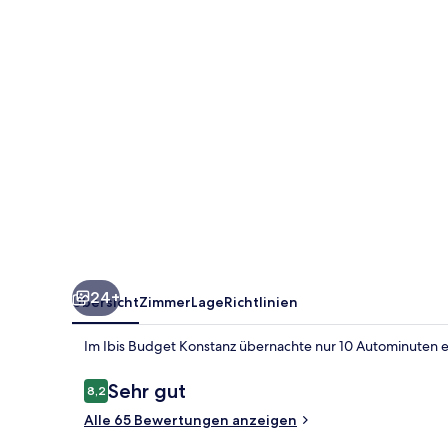
24+
Übersicht
Zimmer
Lage
Richtlinien
Im Ibis Budget Konstanz übernachte nur 10 Autominuten en
Bewertungen
Sehr gut
8,2
8,2 von 10.
Alle 65 Bewertungen anzeigen