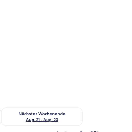
es Wochenende, Aug. 14 - Aug. 16.
Überprüfe die Verfügbarkeit für nächstes Wochenende, Aug. 2
Nächstes Wochenende
Aug. 21 - Aug. 23