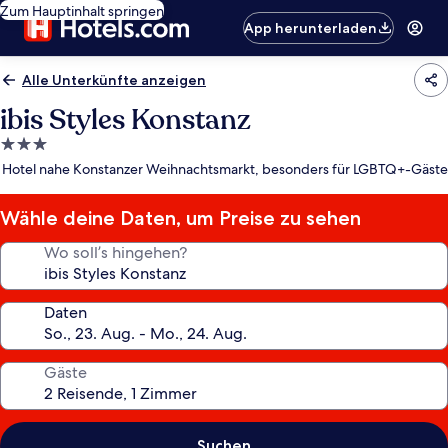
Zum Hauptinhalt springen
App herunterladen
Alle Unterkünfte anzeigen
ibis Styles Konstanz
3.0-
Sterne-
Hotel nahe Konstanzer Weihnachtsmarkt, besonders für LGBTQ+-Gäste
Unterkunft
Wähle deine Daten, um Preise zu sehen
Wo soll’s hingehen?
Daten
Gäste
Suchen