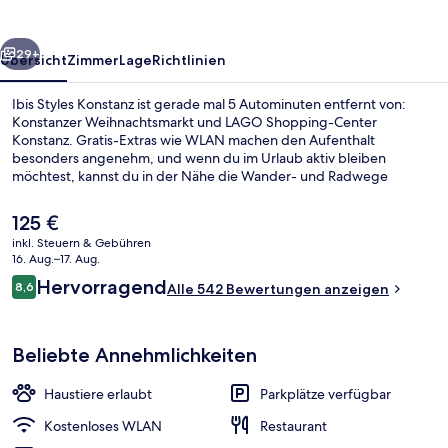
rück
Weiter
29+
Übersicht
Zimmer
Lage
Richtlinien
Ibis Styles Konstanz ist gerade mal 5 Autominuten entfernt von:
Konstanzer Weihnachtsmarkt und LAGO Shopping-Center
Konstanz. Gratis-Extras wie WLAN machen den Aufenthalt
besonders angenehm, und wenn du im Urlaub aktiv bleiben
möchtest, kannst du in der Nähe die Wander- und Radwege
nutzen. Weitere Highlights sind eine Bar/Lounge, eine Snackbar
und eine Terrasse. Andere Reisende lieben das hilfsbereite
Der
125 €
Personal.
aktuelle
inkl. Steuern & Gebühren
Preis
16. Aug.–17. Aug.
Bar (in der Unterkunft)
beträgt
Bewertungen
Hervorragend
8,6
Alle 542 Bewertungen anzeigen
125 €.
8,6 von 10.
Beliebte Annehmlichkeiten
Haustiere erlaubt
Parkplätze verfügbar
Kostenloses WLAN
Restaurant