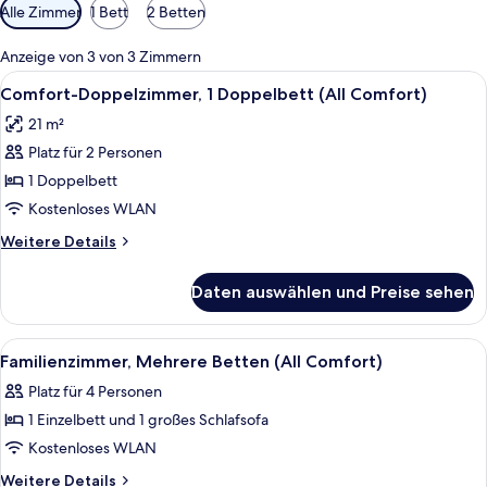
Verfügbare
Alle Zimmer
1 Bett
2 Betten
Filter
für
Anzeige von 3 von 3 Zimmern
Zimmer
Alle
Ein Hotelzimmer mit Bett, Nachttischen
8
Comfort-Doppelzimmer, 1 Doppelbett (All Comfort)
Fotos
21 m²
für
Platz für 2 Personen
Comfort-
Doppelzimmer,
1 Doppelbett
1
Kostenloses WLAN
Doppelbett
Weitere
Weitere Details
(All
Details
Comfort)
für
Daten auswählen und Preise sehen
Comfort-
anzeigen
Doppelzimmer,
1
Alle
Ein Hotelzimmer mit Bett, Nachttischl
7
Doppelbett
Familienzimmer, Mehrere Betten (All Comfort)
Fotos
(All
Platz für 4 Personen
Comfort)
für
1 Einzelbett und 1 großes Schlafsofa
Familienzimmer,
Mehrere
Kostenloses WLAN
Betten
Weitere
Weitere Details