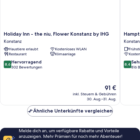
Holiday
Hampto
Holiday Inn - the niu, Flower Konstanz by IHG
Hampto
Inn
by
Konstanz
Konstan
-
Hilton
Haustiere erlaubt
Kostenloses WLAN
Frühst
the
Konstan
Restaurant
Klimaanlage
Koste
niu,
Konstan
Flower
8.6
8.4
Hervorragend
Seh
8,6
8,4
Konstanz
von
von
302 Bewertungen
816 
by
10,
10,
IHG
Hervorragend,
Sehr
Konstanz
302
gut,
Der
91 €
Bewertungen
816
Preis
inkl. Steuern & Gebühren
Bewert
beträgt
30. Aug.–31. Aug.
91 €
Ähnliche Unterkünfte vergleichen
Melde dich an, um verfügbare Rabatte und Vorteile
anzuzeigen. Mehr Prämien für noch mehr Abenteuer!