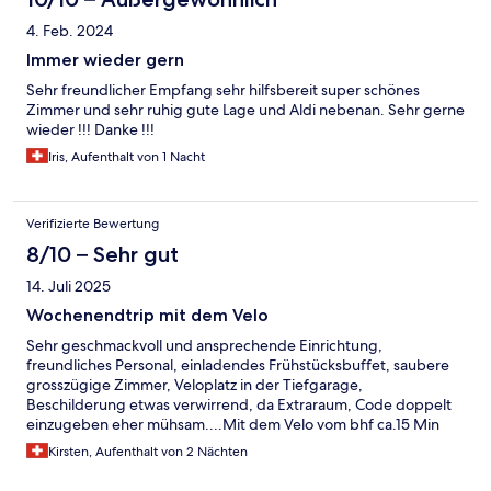
4. Feb. 2024
Immer wieder gern
Sehr freundlicher Empfang sehr hilfsbereit super schönes
Zimmer und sehr ruhig gute Lage und Aldi nebenan. Sehr gerne
wieder !!! Danke !!!
Iris, Aufenthalt von 1 Nacht
Verifizierte Bewertung
8/10 – Sehr gut
14. Juli 2025
Wochenendtrip mit dem Velo
Sehr geschmackvoll und ansprechende Einrichtung,
freundliches Personal, einladendes Frühstücksbuffet, saubere
grosszügige Zimmer, Veloplatz in der Tiefgarage,
Beschilderung etwas verwirrend, da Extraraum, Code doppelt
einzugeben eher mühsam....Mit dem Velo vom bhf ca.15 Min
einzurechnen, Velowege gut ausgeschildert.. Am Bhf auf
Kirsten, Aufenthalt von 2 Nächten
Beschilderung Lift achten (Velo)