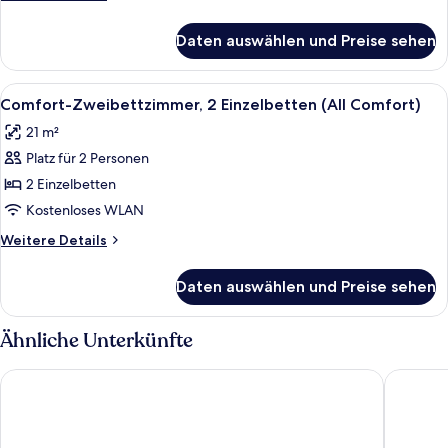
(All
Details
für
Comfort)
Daten auswählen und Preise sehen
Familienzimmer,
anzeigen
Mehrere
Betten
Alle
Comfort-Zweibettzimmer, 2 Einzelbette
7
(All
Comfort-Zweibettzimmer, 2 Einzelbetten (All Comfort)
Fotos
Comfort)
21 m²
für
Platz für 2 Personen
Comfort-
Zweibettzimmer,
2 Einzelbetten
2 Einzelbetten
Kostenloses WLAN
(All
Weitere
Weitere Details
Comfort)
Details
anzeigen
für
Daten auswählen und Preise sehen
Comfort-
Zweibettzimmer,
2 Einzelbetten
Ähnliche Unterkünfte
(All
Comfort)
Holiday Inn - the niu, Flower Konstanz by IHG
Hampton 