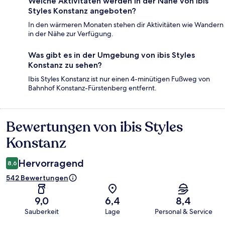
Welche Aktivitäten werden in der Nähe von ibis
Styles Konstanz angeboten?
In den wärmeren Monaten stehen dir Aktivitäten wie Wandern
in der Nähe zur Verfügung.
Was gibt es in der Umgebung von ibis Styles
Konstanz zu sehen?
Ibis Styles Konstanz ist nur einen 4-minütigen Fußweg von
Bahnhof Konstanz-Fürstenberg entfernt.
Bewertungen von ibis Styles
Bewertungen
Konstanz
Hervorragend
8,6
542 Bewertungen
9,0
6,4
8,4
Sauberkeit
Lage
Personal & Service