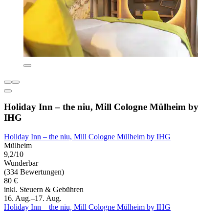
Holiday Inn – the niu, Mill Cologne Mülheim by
IHG
Holiday Inn – the niu, Mill Cologne Mülheim by IHG
Mülheim
9,2/10
Wunderbar
(334 Bewertungen)
80 €
inkl. Steuern & Gebühren
16. Aug.–17. Aug.
Holiday Inn – the niu, Mill Cologne Mülheim by IHG