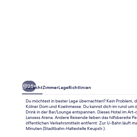
25+
Übersicht
Zimmer
Lage
Richtlinien
Du möchtest in bester Lage übernachten? Kein Problem, 
Kölner Dom und Koelnmesse. Du kannst dich im rund um d
Drink in der Bar/Lounge entspannen. Dieses Hotel im Art-
Lanxess Arena. Andere Reisende lieben das hilfsbereite Pe
öffentlichen Verkehrsmitteln entfernt: Zur U-Bahn läuft m
Minuten (Stadtbahn-Haltestelle Keupstr.).