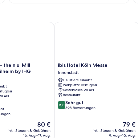
1
2 
Queen-
Bett
 the niu, Mill Cologne Mülheim by IHG
ibis Hotel Köln Messe
ibis
– the niu, Mill
ibis Hotel Köln Messe
Hotel
lheim by IHG
Innenstadt
Köln
Haustiere erlaubt
Messe
Parkplätze verfügbar
aubt
Innenstadt
Kostenloses WLAN
erfügbar
Restaurant
 WLAN
8.0
Sehr gut
8,0
von
398 Bewertungen
ar
10,
tungen
Sehr
Der
Der
80 €
79 €
gut,
Preis
Preis
398
inkl. Steuern & Gebühren
inkl. Steuern & Gebühren
beträgt
beträgt
Bewertungen
16. Aug.–17. Aug.
9. Aug.–10. Aug.