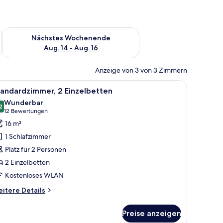
es Wochenende, Aug. 7 - Aug. 9.
Überprüfe die Verfügbarkeit für nächstes Wochenende, Aug. 1
Nächstes Wochenende
Aug. 14 - Aug. 16
Anzeige von 3 von 3 Zimmern
 kleinen runden Tisch und einer Couch.
 Gitarre, einem Fernseher, einem an der Wand befestigten Regal mit einer 
le
Ein Hotelzimmer mit zwei Betten, einem an d
4
tandardzimmer, 2 Einzelbetten
otos
Wunderbar
ür
2
9,2 von 10
(12
12 Bewertungen
tandardzimmer,
Bewertungen)
16 m²
 Einzelbetten
1 Schlafzimmer
nzeigen
Platz für 2 Personen
2 Einzelbetten
Kostenloses WLAN
itere
itere Details
tails
r
Preise anzeigen
andardzimmer,