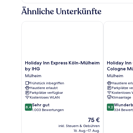
1 Queen-
Bett
Ähnliche Unterkünfte
und
Schlafsofa
Holiday Inn Express Köln-Mülheim by IHG
Holiday Inn –
Holiday
Holiday
Holiday Inn Express Köln-Mülheim
Holiday Inn 
Inn
Inn
by IHG
Cologne Mü
Express
–
Mülheim
Mülheim
Köln-
the
Mülheim
Frühstück inbegriffen
niu,
Haustiere erl
Haustiere erlaubt
Parkplätze v
by
Mill
Parkplätze verfügbar
Kostenloses
IHG
Cologne
Kostenloses WLAN
Klimaanlage
Mülheim
Mülheim
8.4
9.2
Sehr gut
by
Wunderb
8,4
9,2
von
von
1.003 Bewertungen
IHG
334 Bewer
10,
10,
Mülheim
Der
75 €
Sehr
Wunderbar,
Preis
gut,
334
inkl. Steuern & Gebühren
beträgt
16. Aug.–17. Aug.
1.003
Bewertungen