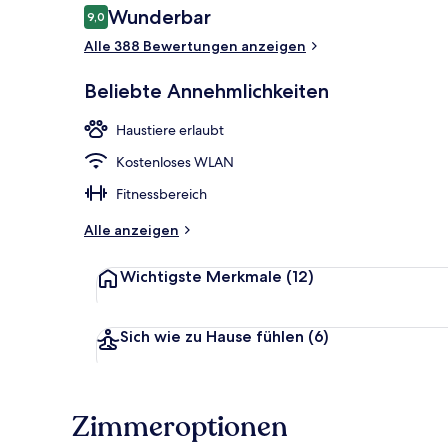
Bewertungen
Wunderbar
9,0
9,0 von 10.
Alle 388 Bewertungen anzeigen
Außenbereic
Beliebte Annehmlichkeiten
Haustiere erlaubt
Kostenloses WLAN
Fitnessbereich
Alle anzeigen
Wichtigste Merkmale
(12)
Sich wie zu Hause fühlen
(6)
Zimmeroptionen