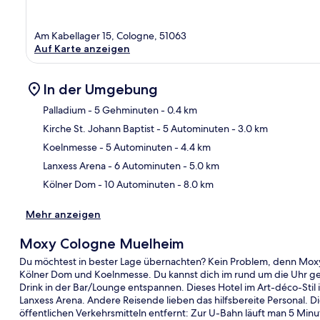
Am Kabellager 15, Cologne, 51063
Auf Karte anzeigen
In der Umgebung
Palladium
- 5 Gehminuten
- 0.4 km
Kirche St. Johann Baptist
- 5 Autominuten
- 3.0 km
Kar
Koelnmesse
- 5 Autominuten
- 4.4 km
Lanxess Arena
- 6 Autominuten
- 5.0 km
Kölner Dom
- 10 Autominuten
- 8.0 km
Mehr anzeigen
Moxy Cologne Muelheim
Du möchtest in bester Lage übernachten? Kein Problem, denn Moxy
Kölner Dom und Koelnmesse. Du kannst dich im rund um die Uhr ge
Drink in der Bar/Lounge entspannen. Dieses Hotel im Art-déco-Stil
Lanxess Arena. Andere Reisende lieben das hilfsbereite Personal. D
öffentlichen Verkehrsmitteln entfernt: Zur U-Bahn läuft man 5 Minu