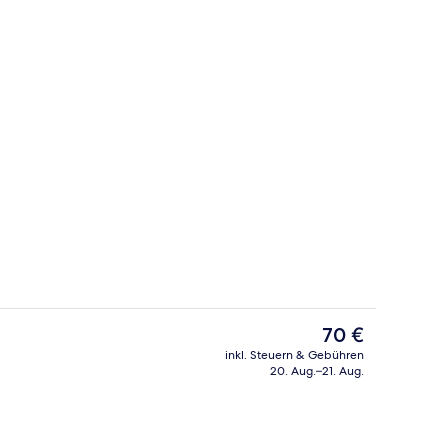
 der Unterkunft
Tägliches Frühstücksbuffet gegen Ge
Der
70 €
aktuelle
inkl. Steuern & Gebühren
Preis
20. Aug.–21. Aug.
Standardzimmer, 1 Queen-Bett | Aller
beträgt
70 €.