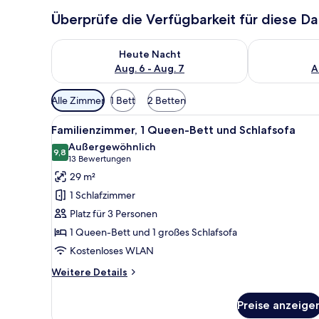
Überprüfe die Verfügbarkeit für diese D
Überprüfe die Verfügbarkeit für heute Nacht, Aug. 6
Überprüfe die
Heute Nacht
Aug. 6 - Aug. 7
A
Verfügbare
Alle Zimmer
1 Bett
2 Betten
Filter
Alle
Ein modernes Hotelzimmer mit 
für
5
Familienzimmer, 1 Queen-Bett und Schlafsofa
Fotos
Zimmer
Außergewöhnlich
für
9,8
9,8 von 10
(13
13 Bewertungen
Familienzimmer,
Bewertungen)
29 m²
1 Queen-
1 Schlafzimmer
Bett
Platz für 3 Personen
und
1 Queen-Bett und 1 großes Schlafsofa
Schlafsofa
Kostenloses WLAN
anzeigen
Weitere
Weitere Details
Details
für
Preise anzeige
Familienzimmer,