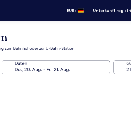
•
EUR
Unterkunft registr
im
dung zum Bahnhof oder zur U-Bahn-Station
Daten
G