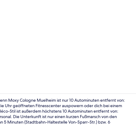
Ausstattung
denn Moxy Cologne Muelheim ist nur 10 Autominuten entfernt von:
ie Uhr geöffneten Fitnesscenter auspowern oder dich bei einem
déco-Stil ist außerdem höchstens 10 Autominuten entfernt von:
Rezeption
rsonal. Die Unterkunft ist nur einen kurzen Fußmarsch von den
an 5 Minuten (Stadtbahn-Haltestelle Von-Sparr-Str.) bzw. 6