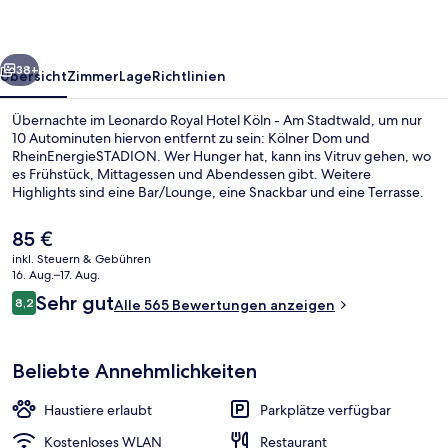
-
Am
rück
Weiter
Stadtwald
38+
Übersicht
Zimmer
Lage
Richtlinien
Übernachte im Leonardo Royal Hotel Köln - Am Stadtwald, um nur
10 Autominuten hiervon entfernt zu sein: Kölner Dom und
RheinEnergieSTADION. Wer Hunger hat, kann ins Vitruv gehen, wo
es Frühstück, Mittagessen und Abendessen gibt. Weitere
Highlights sind eine Bar/Lounge, eine Snackbar und eine Terrasse.
Die öffentlichen Verkehrsmittel sind nur einen kurzen Fußmarsch
entfernt: Zur Stadtbahn-Haltestelle Dürener Str./Gürtel sind es 5
Der
85 €
Minuten und zur Stadtbahn-Haltestelle Brahmsstr. 6 Minuten.
aktuelle
inkl. Steuern & Gebühren
Preis
16. Aug.–17. Aug.
Außenbereich
beträgt
Bewertungen
Sehr gut
8,2
Alle 565 Bewertungen anzeigen
85 €.
8,2 von 10.
Beliebte Annehmlichkeiten
Haustiere erlaubt
Parkplätze verfügbar
Kostenloses WLAN
Restaurant