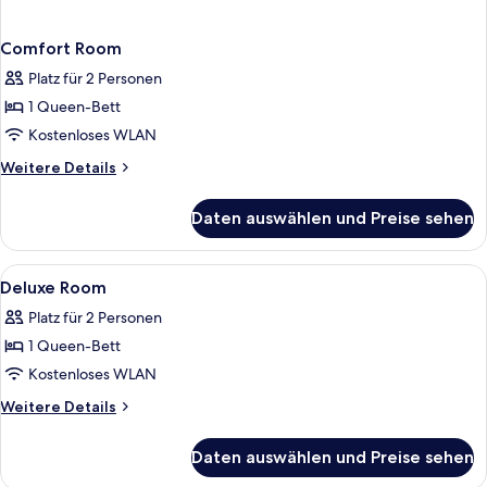
Comfort Room
Platz für 2 Personen
1 Queen-Bett
Kostenloses WLAN
Weitere
Weitere Details
Details
für
Daten auswählen und Preise sehen
Comfort
Room
Alle
Ein Hotelzimmer mit einem großen Bett
6
Deluxe Room
Fotos
Platz für 2 Personen
für
1 Queen-Bett
Deluxe
Room
Kostenloses WLAN
anzeigen
Weitere
Weitere Details
Details
für
Daten auswählen und Preise sehen
Deluxe
Room