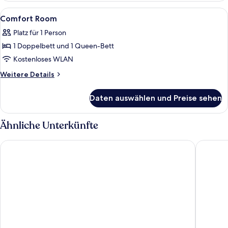
Alle
Ein Hotelzimmer mit Bett, Schreibtisch
1
Comfort Room
Fotos
Platz für 1 Person
für
1 Doppelbett und 1 Queen-Bett
Comfort
Room
Kostenloses WLAN
anzeigen
Weitere
Weitere Details
Details
für
Daten auswählen und Preise sehen
Comfort
Room
Ähnliche Unterkünfte
Premier Inn Köln City Süd
Essential