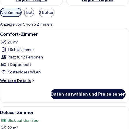
Verfügbare
Alle Zimmer
1 Bett
2 Betten
Filter
für
Anzeige von 5 von 5 Zimmern
Zimmer
Alle
Ein Hotelzimmer mit einem großen Bet
9
Comfort-Zimmer
Fotos
20 m²
für
1 Schlafzimmer
Comfort-
Zimmer
Platz für 2 Personen
anzeigen
1 Doppelbett
Kostenloses WLAN
Weitere
Weitere Details
Details
für
Daten auswählen und Preise sehen
Comfort-
Zimmer
Alle
Ein Hotelzimmer mit einem großen Bett
9
Deluxe-Zimmer
Fotos
Blick auf den See
für
22 m²