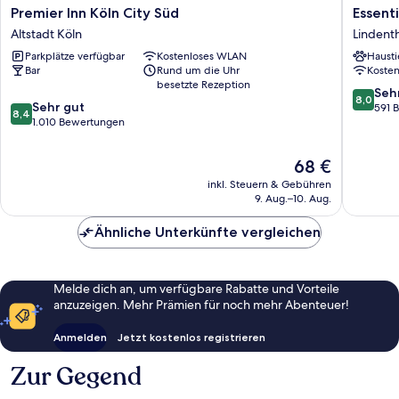
Premier
Essentia
Premier Inn Köln City Süd
Essenti
Inn
by
Altstadt Köln
Lindenth
Köln
Dorint
Parkplätze verfügbar
Kostenloses WLAN
Hausti
City
Köln
Bar
Rund um die Uhr
Koste
Süd
-
besetzte Rezeption
Altstadt
Junkers
8.0
Seh
8,0
8.4
Köln
Sehr gut
Lindenth
von
591 
8,4
von
1.010 Bewertungen
10,
10,
Sehr
Sehr
gut,
Der
68 €
gut,
591
Preis
inkl. Steuern & Gebühren
1.010
Bewert
beträgt
9. Aug.–10. Aug.
Bewertungen
68 €
Ähnliche Unterkünfte vergleichen
Melde dich an, um verfügbare Rabatte und Vorteile
anzuzeigen. Mehr Prämien für noch mehr Abenteuer!
Anmelden
Jetzt kostenlos registrieren
Zur Gegend