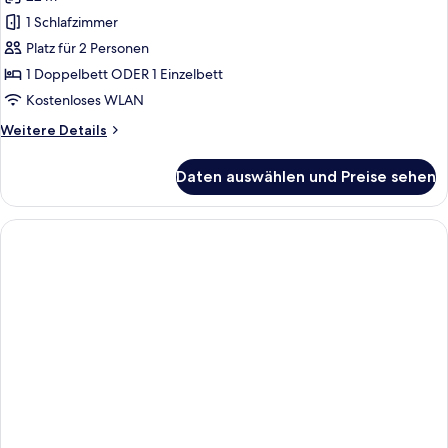
Deluxe-
Zimmer
1 Schlafzimmer
anzeigen
Platz für 2 Personen
1 Doppelbett ODER 1 Einzelbett
Kostenloses WLAN
Weitere
Weitere Details
Details
für
Daten auswählen und Preise sehen
Deluxe-
Zimmer