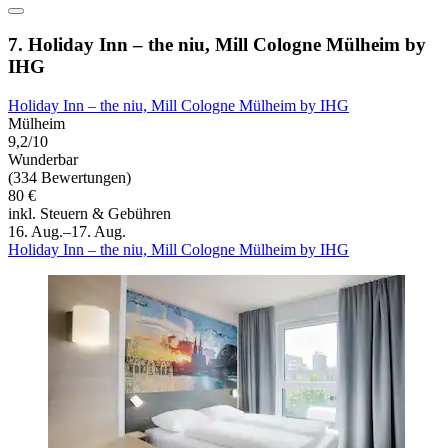
7. Holiday Inn – the niu, Mill Cologne Mülheim by
IHG
Holiday Inn – the niu, Mill Cologne Mülheim by IHG
Mülheim
9,2/10
Wunderbar
(334 Bewertungen)
80 €
inkl. Steuern & Gebühren
16. Aug.–17. Aug.
Holiday Inn – the niu, Mill Cologne Mülheim by IHG