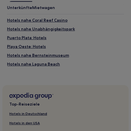
Unterkünfte
Mietwagen
Hotels nahe Coral Reef Casino
Hotels nahe Unabhängigkeitspark
Puerto Plata: Hotels
Playa Oeste: Hotels
Hotels nahe Bernsteinmuseum
Hotels nahe Laguna Beach
Hotels nahe Golfplatz Playa Dorada
Hotels nahe Nationalpark Isabel De Torres
Hotels nahe Malecón De Puerto Plata
Hotels nahe Botschaft der USA
Top-Reiseziele
Hotels nahe Reitstall Rancho Lorilar
Hotels in Deutschland
Playa Dorada: Hotels
Hotels in den USA
El Pueblito: Hotels