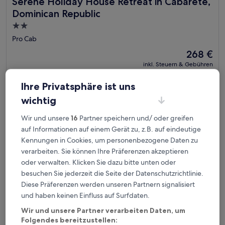
Serene Holiday House Retreat in Cabarete, Dominican Rep
Serene Holiday House Retreat in Cabarete,
Dominican Republic
2.0-
Sterne-
Pro Cab
Unterkunft
Der
268 €
Preis
inkl. Steuern & Gebühren
beträgt
7. Aug.–8. Aug.
268 €
Ihre Privatsphäre ist uns
Velero Beach Resort
wichtig
Wir und unsere
16
Partner speichern und/ oder greifen
auf Informationen auf einem Gerät zu, z.B. auf eindeutige
Kennungen in Cookies, um personenbezogene Daten zu
verarbeiten. Sie können Ihre Präferenzen akzeptieren
oder verwalten. Klicken Sie dazu bitte unten oder
besuchen Sie jederzeit die Seite der Datenschutzrichtlinie.
Diese Präferenzen werden unseren Partnern signalisiert
und haben keinen Einfluss auf Surfdaten.
Wir und unsere Partner verarbeiten Daten, um
Velero Beach Resort
Velero Beach Resort
Folgendes bereitzustellen: