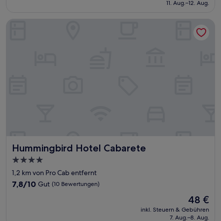
beträgt
11. Aug.–12. Aug.
(358
256 €
Bewertungen)
Hummingbird Hotel Cabarete
Hummingbird Hotel Cabarete
Hummingbird Hotel Cabarete
4.0-
Sterne-
1,2 km von Pro Cab entfernt
Unterkunft
7.8
7,8/10
Gut
(10 Bewertungen)
von
Der
48 €
10,
Preis
Gut,
inkl. Steuern & Gebühren
beträgt
7. Aug.–8. Aug.
(10