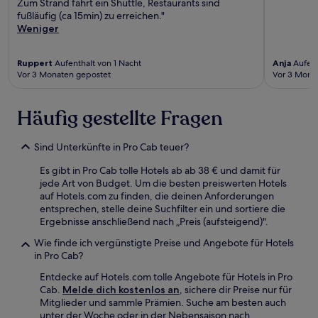
Zum Strand fährt ein Shuttle, Restaurants sind
fußläufig (ca 15min) zu erreichen."
Weniger
Ruppert
Aufenthalt von 1 Nacht
Anja
Aufent
Vor 3 Monaten gepostet
Vor 3 Mona
Häufig gestellte Fragen
Sind Unterkünfte in Pro Cab teuer?
Es gibt in Pro Cab tolle Hotels ab ab 38 € und damit für
jede Art von Budget. Um die besten preiswerten Hotels
auf Hotels.com zu finden, die deinen Anforderungen
entsprechen, stelle deine Suchfilter ein und sortiere die
Ergebnisse anschließend nach „Preis (aufsteigend)".
Wie finde ich vergünstigte Preise und Angebote für Hotels
in Pro Cab?
Entdecke auf Hotels.com tolle Angebote für Hotels in Pro
Cab.
Melde dich kostenlos an
, sichere dir Preise nur für
Mitglieder und sammle Prämien. Suche am besten auch
unter der Woche oder in der Nebensaison nach