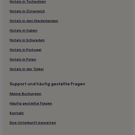
Hotels in Tschechien
Hotels nahe Museo de Arte Taino
Hotels in Österreich
Hotels nahe Pico Isabel de Torres
Hotels in den Niederlanden
Munoz Hotels
Hotels nahe Berg Isabel de Torres
Hotels in Italien
Residencial Praderas de Marapica: Hotels
Hotels in Schweden
Residencial El Doral: Hotels
Hotels in Portugal
Costa Dorada: Hotels
Hotels in Polen
Hotels nahe Playa Dorada
Hotels in der Türkei
Tubagua Hotels
Support und häufig gestellte Fragen
Sosúa Hotels
Hotels nahe Statue von Gregorio Luperón
Meine Buchungen
Puerto Plata Hotels
Häufig gestellte Fragen
Villen in Playa de Cabarete
Kontakt
Villen in La Mulata
Eine Unterkunft bewerten
Hotel-Resorts in Cabarete