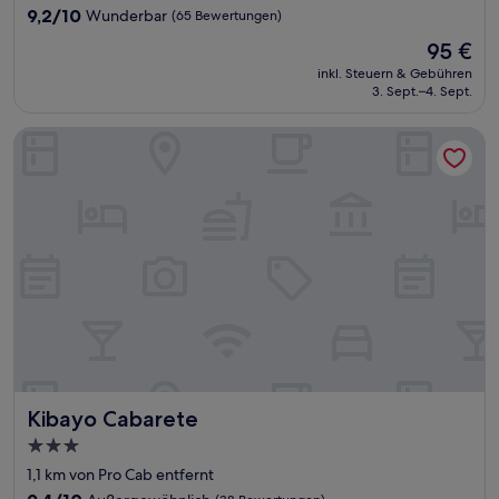
Unterkunft
9.2
9,2/10
Wunderbar
(65 Bewertungen)
von
Der
95 €
10,
Preis
Wunderbar,
inkl. Steuern & Gebühren
beträgt
3. Sept.–4. Sept.
(65
95 €
Bewertungen)
Kibayo Cabarete
Kibayo Cabarete
Kibayo Cabarete
3.0-
Sterne-
1,1 km von Pro Cab entfernt
Unterkunft
9.4