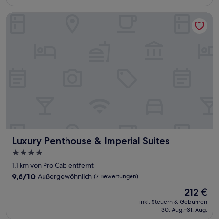
48 €
Bewertungen)
Luxury Penthouse & Imperial Suites
Luxury Penthouse & Imperial Suites
Luxury Penthouse & Imperial Suites
4.0-
Sterne-
1,1 km von Pro Cab entfernt
Unterkunft
9.6
9,6/10
Außergewöhnlich
(7 Bewertungen)
von
Der
212 €
10,
Preis
Außergewöhnlich,
inkl. Steuern & Gebühren
beträgt
30. Aug.–31. Aug.
(7
212 €