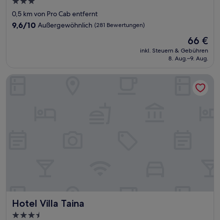
3.0-
Sterne-
0,5 km von Pro Cab entfernt
Unterkunft
9.6
9,6/10
Außergewöhnlich
(281 Bewertungen)
von
Der
66 €
10,
Preis
Außergewöhnlich,
inkl. Steuern & Gebühren
beträgt
8. Aug.–9. Aug.
(281
66 €
Bewertungen)
Hotel Villa Taina
Hotel Villa Taina
Hotel Villa Taina
3.5-