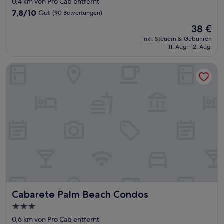
0,4 km von Pro Cab entfernt
Unterkunft
7.8
7,8/10
Gut
(90 Bewertungen)
von
Der
38 €
10,
Preis
Gut,
inkl. Steuern & Gebühren
beträgt
11. Aug.–12. Aug.
(90
38 €
Bewertungen)
Cabarete Palm Beach Condos
Cabarete Palm Beach Condos
Cabarete Palm Beach Condos
3.0-
Sterne-
0,6 km von Pro Cab entfernt