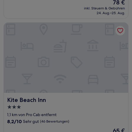
Der
78 €
10,
Preis
Sehr
inkl. Steuern & Gebühren
beträgt
24. Aug.–25. Aug.
gut,
78 €
(124
Bewertungen)
Kite Beach Inn
Kite Beach Inn
Kite Beach Inn
3.0-
Sterne-
1,1 km von Pro Cab entfernt
Unterkunft
8.2
8,2/10
Sehr gut
(46 Bewertungen)
von
Der
65 €
10,