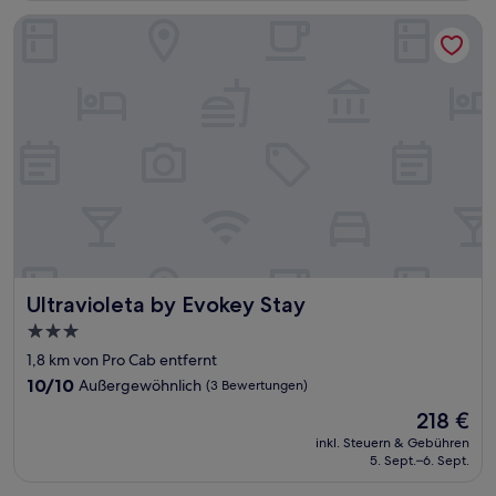
Bewertungen)
Ultravioleta by Evokey Stay
Ultravioleta by Evokey Stay
Ultravioleta by Evokey Stay
3.0-
Sterne-
1,8 km von Pro Cab entfernt
Unterkunft
10.0
10/10
Außergewöhnlich
(3 Bewertungen)
von
Der
218 €
10,
Preis
Außergewöhnlich,
inkl. Steuern & Gebühren
beträgt
5. Sept.–6. Sept.
(3
218 €
Bewertungen)