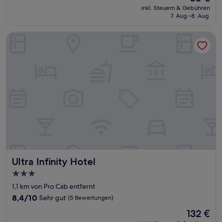
Preis
Sehr
inkl. Steuern & Gebühren
beträgt
7. Aug.–8. Aug.
gut,
65 €
(46
Bewertungen)
Ultra Infinity Hotel
Ultra Infinity Hotel
Ultra Infinity Hotel
3.0-
Sterne-
1,1 km von Pro Cab entfernt
Unterkunft
8.4
8,4/10
Sehr gut
(5 Bewertungen)
von
Der
132 €
10,
Preis