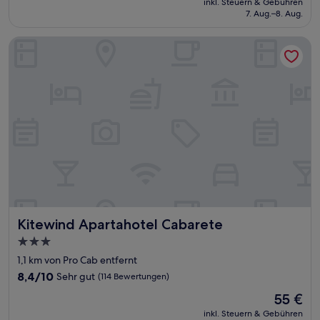
Sehr
inkl. Steuern & Gebühren
beträgt
7. Aug.–8. Aug.
gut,
132 €
(5
Bewertungen)
Kitewind Apartahotel Cabarete
Kitewind Apartahotel Cabarete
Kitewind Apartahotel Cabarete
3.0-
Sterne-
1,1 km von Pro Cab entfernt
Unterkunft
8.4
8,4/10
Sehr gut
(114 Bewertungen)
von
Der
55 €
10,
Preis
Sehr
inkl. Steuern & Gebühren