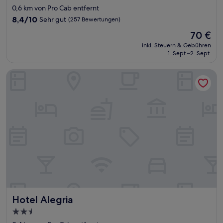
Sterne-
0,6 km von Pro Cab entfernt
Unterkunft
8.4
8,4/10
Sehr gut
(257 Bewertungen)
von
Der
70 €
10,
Preis
Sehr
inkl. Steuern & Gebühren
beträgt
1. Sept.–2. Sept.
gut,
70 €
(257
Bewertungen)
Hotel Alegria
Hotel Alegria
Hotel Alegria
2.5-
Sterne-