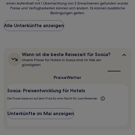
einen Aufenthalt mit 1 Übernachtung von 2 Erwachsenen gefunden wurde.
ist
Preise und Verfügbarkeiten können sich ändern. Es können zusätzliche
der
Bedingungen gelten.
niedrigste
Preis
Alle Unterkünfte anzeigen
pro
Nacht,
der
in
den
letzten
Wann
Wann ist die beste Reisezeit für Sosúa?
24 Stunden
ist
Unsere Preise für Hotels in Sosúa sind im Mai am
für
die
günstigsten
beste
einen
Reisezeit
Aufenthalt
Preise
Wetter
für
mit
Sosúa?
1 Übernachtung
Sosúa: Preisentwicklung für Hotels
von
2 Erwachsenen
Die Preise basieren auf dem Preis für eine Nacht für zwei Reisende.
gefunden
wurde.
Preise
Unterkünfte im Mai anzeigen
und
Verfügbarkeiten
können
sich