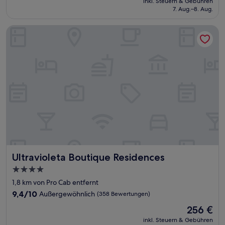
Sehr
inkl. Steuern & Gebühren
beträgt
7. Aug.–8. Aug.
gut,
126 €
(821
Bewertungen)
Ultravioleta Boutique Residences
Ultravioleta Boutique Residences
Ultravioleta Boutique Residences
4.0-
Sterne-
1,8 km von Pro Cab entfernt
Unterkunft
9.4
9,4/10
Außergewöhnlich
(358 Bewertungen)
von
Der
256 €
10,
Preis
Außergewöhnlich,
inkl. Steuern & Gebühren