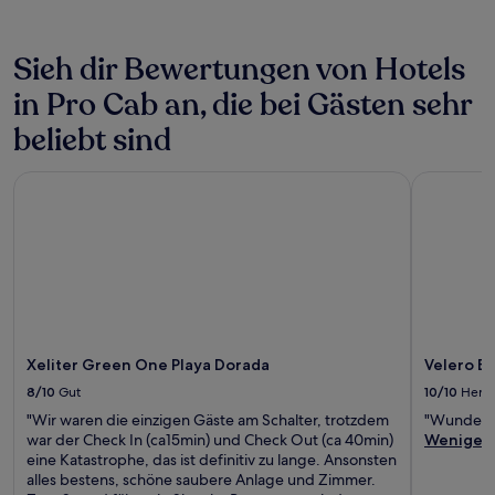
ändern.
Es
können
Sieh dir Bewertungen von Hotels
zusätzliche
in Pro Cab an, die bei Gästen sehr
Bedingungen
gelten.
beliebt sind
Xeliter Green One Playa Dorada
Velero Bea
Xeliter Green One Playa Dorada
Velero B
8/10
Gut
10/10
Herv
"Wir waren die einzigen Gäste am Schalter, trotzdem
"Wundersc
war der Check In (ca15min) und Check Out (ca 40min)
Weniger
eine Katastrophe, das ist definitiv zu lange. Ansonsten
alles bestens, schöne saubere Anlage und Zimmer.