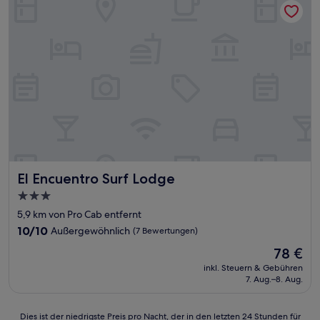
El Encuentro Surf Lodge
El Encuentro Surf Lodge
3.0-
Sterne-
5,9 km von Pro Cab entfernt
Unterkunft
10.0
10/10
Außergewöhnlich
(7 Bewertungen)
von
Der
78 €
10,
Preis
Außergewöhnlich,
inkl. Steuern & Gebühren
beträgt
7. Aug.–8. Aug.
(7
78 €
Bewertungen)
Dies
Dies ist der niedrigste Preis pro Nacht, der in den letzten 24 Stunden für