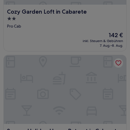
Cozy Garden Loft in Cabarete
Cozy Garden Loft in Cabarete
2.0-
Sterne-
Pro Cab
Unterkunft
Der
142 €
Preis
inkl. Steuern & Gebühren
beträgt
7. Aug.–8. Aug.
142 €
Serene Holiday House Retreat in Cabarete, Dominican Repub