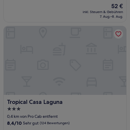
von
Der
52 €
10,
Preis
Hervorragend,
inkl. Steuern & Gebühren
beträgt
7. Aug.–8. Aug.
(53
52 €
Bewertungen)
Tropical Casa Laguna
Tropical Casa Laguna
Tropical Casa Laguna
3.0-
Sterne-
0,4 km von Pro Cab entfernt
Unterkunft
8.4
8,4/10
Sehr gut
(124 Bewertungen)
von