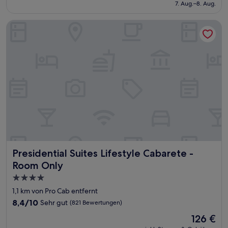
beträgt
7. Aug.–8. Aug.
gut,
55 €
(114
Bewertungen)
Presidential Suites Lifestyle Cabarete - Room Only
Presidential Suites Lifestyle Cabarete - Room Only
Presidential Suites Lifestyle Cabarete -
Room Only
4.0-
Sterne-
1,1 km von Pro Cab entfernt
Unterkunft
8.4
8,4/10
Sehr gut
(821 Bewertungen)
von
Der
126 €
10,
Preis