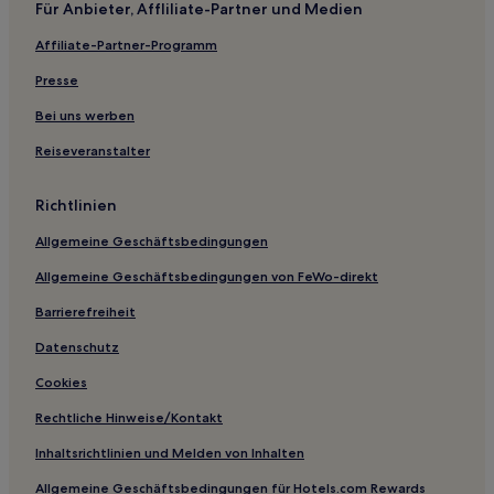
Für Anbieter, Affliliate-Partner und Medien
Aparthotels in Cabarete
Affiliate-Partner-Programm
Gasthäuser in Cabarete
Villen in El Batey
Presse
Aparthotels in Kite Beach
Bei uns werben
Hotel-Resorts in Kite Beach
Reiseveranstalter
Aparthotels in Sosúa
Richtlinien
Ferienwohnungen in Sosúa
Allgemeine Geschäftsbedingungen
Villen in Sosúa
Allgemeine Geschäftsbedingungen von FeWo-direkt
Aparthotels in Nationalpark Isabel De Torres
Gasthäuser in Puerto Plata
Barrierefreiheit
Aparthotels in Puerto Plata
Datenschutz
Hotel-Resorts in Puerto Plata
Cookies
B&B in Puerto Plata
Rechtliche Hinweise/Kontakt
Ferienwohnungen in Puerto Plata
Inhaltsrichtlinien und Melden von Inhalten
Villen in Puerto Plata
Allgemeine Geschäftsbedingungen für Hotels.com Rewards