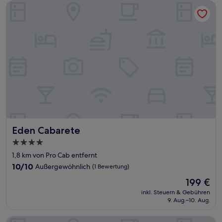
Eden Cabarete
Eden Cabarete
Eden Cabarete
4.0-
Sterne-
1,8 km von Pro Cab entfernt
Unterkunft
10.0
10/10
Außergewöhnlich
(1 Bewertung)
von
Der
199 €
10,
Preis
Außergewöhnlich,
inkl. Steuern & Gebühren
beträgt
9. Aug.–10. Aug.
(1
199 €
Bewertung)
El Encuentro Surf Lodge