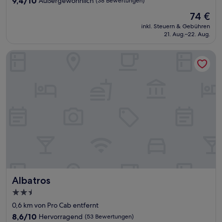
9,4/10
Außergewöhnlich
(38 Bewertungen)
von
Der
74 €
10,
Preis
Außergewöhnlich,
inkl. Steuern & Gebühren
beträgt
21. Aug.–22. Aug.
(38
74 €
Bewertungen)
Albatros
Albatros
Albatros
2.5-
Sterne-
0,6 km von Pro Cab entfernt
Unterkunft
8.6
8,6/10
Hervorragend
(53 Bewertungen)