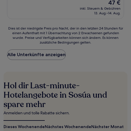
Der
47 €
10,
Preis
Wunderbar,
inkl. Steuern & Gebühren
beträgt
13. Aug.–14. Aug.
(21
47 €
Bewertungen)
Dies
Dies ist der niedrigste Preis pro Nacht, der in den letzten 24 Stunden für
einen Aufenthalt mit 1 Übernachtung von 2 Erwachsenen gefunden
ist
wurde. Preise und Verfügbarkeiten können sich ändern. Es können
der
zusätzliche Bedingungen gelten.
niedrigste
Preis
Alle Unterkünfte anzeigen
pro
Nacht,
der
in
den
letzten
Hol dir Last-minute-
24 Stunden
für
Hotelangebote in Sosúa und
einen
spare mehr
Aufenthalt
mit
1 Übernachtung
Anmelden und tolle Rabatte sichern.
von
2 Erwachsenen
Dieses Wochenende
Nächstes Wochenende
Nächster Monat
gefunden