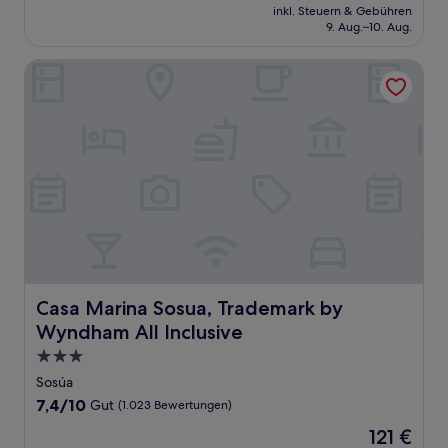
Preis
Sehr
inkl. Steuern & Gebühren
beträgt
9. Aug.–10. Aug.
gut,
170 €
(745
Bewertungen)
Casa Marina Sosua, Trademark by Wyndham All Inclusive
Casa Marina Sosua, Trademark by Wyndham All Inclusive
Casa Marina Sosua, Trademark by
Wyndham All Inclusive
3.0-
Sterne-
Sosúa
Unterkunft
7.4
7,4/10
Gut
(1.023 Bewertungen)
von
Der
121 €
10,