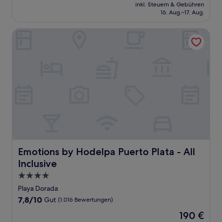
Preis
Gut,
inkl. Steuern & Gebühren
beträgt
16. Aug.–17. Aug.
(1.023
121 €
Bewertungen)
Emotions by Hodelpa Puerto Plata - All Inclusive
Emotions by Hodelpa Puerto Plata - All Inclusive
Emotions by Hodelpa Puerto Plata - All
Inclusive
4.0-
Sterne-
Playa Dorada
Unterkunft
7.8
7,8/10
Gut
(1.016 Bewertungen)
von
Der
190 €
10,