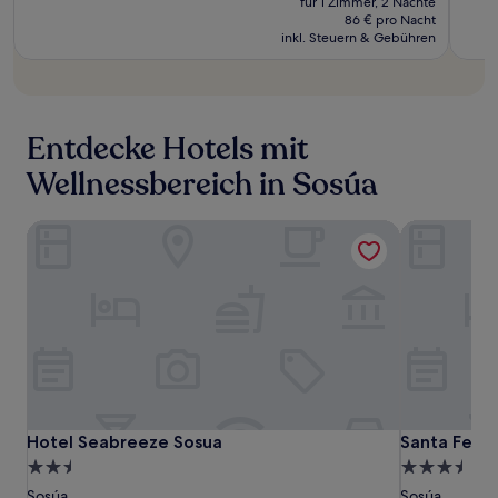
für 1 Zimmer, 2 Nächte
beträgt
betrug
86 € pro Nacht
172 €
inkl. Steuern & Gebühren
235 €
Entdecke Hotels mit
Wellnessbereich in Sosúa
Hotel Seabreeze Sosua
Santa Fe Cl
Hotel
Hotel
Santa
Hotel Seabreeze Sosua
Santa Fe Cl
Hotel Seabreeze Sosua
Santa Fe Cl
Seabreeze
Seabreeze
Fe
2.5-
3.5-
Sosua
Sosua
Club
Sterne-
Sterne-
Sosúa
Sosúa