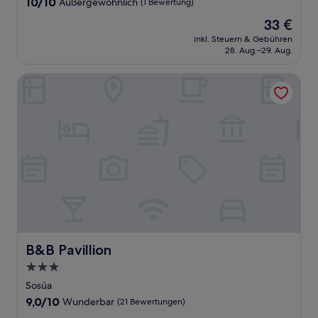
10.0
10/10
Außergewöhnlich
(1 Bewertung)
von
Der
33 €
10,
Preis
Außergewöhnlich,
inkl. Steuern & Gebühren
beträgt
28. Aug.–29. Aug.
(1
33 €
Bewertung)
B&B Pavillion
B&B Pavillion
B&B Pavillion
3.0-
Sterne-
Sosúa
Unterkunft
9.0
9,0/10
Wunderbar
(21 Bewertungen)
von