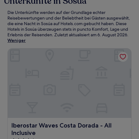
Unterkünfte in Sosúa
Die Unterkünfte werden auf der Grundlage echter
Reisebewertungen und der Beliebtheit bei Gästen ausgewählt,
die eine Nacht in Sosúa auf Hotels.com gebucht haben. Diese
Hotels in Sosúa überzeugen stets in puncto Komfort, Lage und
Erlebnis der Reisenden. Zuletzt aktualisiert am
6. August 2026
.
Weniger
Iberostar Waves Costa Dorada - All Inclusive
Iberostar Waves Costa Dorada - All Inclusive
Iberostar Waves Costa Dorada - All
Inclusive