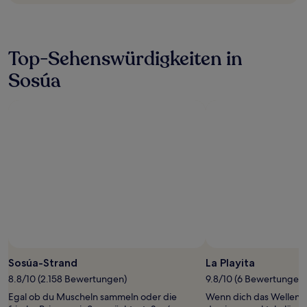
Top-Sehenswürdigkeiten in
Sosúa
Foto von Rob Gosse
Öffentliches
Foto
Sosúa-Strand
La Playita
von
8.8/10 (2.158 Bewertungen)
9.8/10 (6 Bewertungen)
Rob
Egal ob du Muscheln sammeln oder die
Wenn dich das Wellenra
Gosse