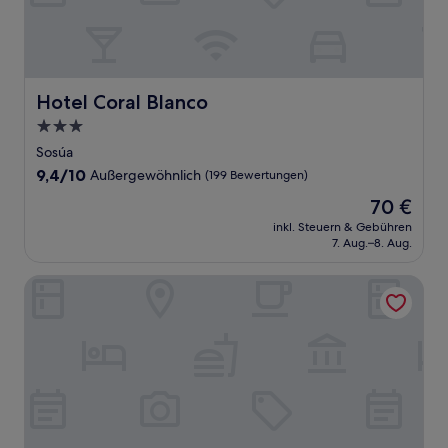
Hotel Coral Blanco
Hotel Coral Blanco
3.0-
Sterne-
Sosúa
Unterkunft
9.4
9,4/10
Außergewöhnlich
(199 Bewertungen)
von
Der
70 €
10,
Preis
Außergewöhnlich,
inkl. Steuern & Gebühren
beträgt
7. Aug.–8. Aug.
(199
70 €
Bewertungen)
Casa Veintiuno