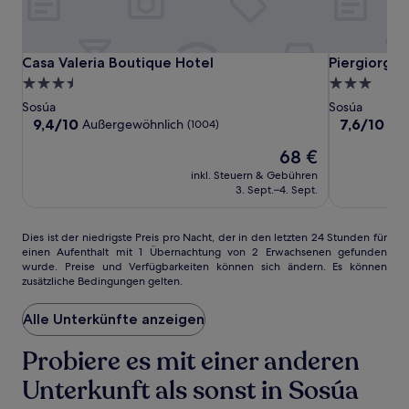
Casa
Casa
Piergiorgio
Casa Valeria Boutique Hotel
Piergiorgio 
Casa Valeria Boutique Hotel
Piergiorgio
Valeria
Valeria
Palace
3.5-
3.0-
Boutique
Boutique
Hotel
Sterne-
Sterne-
Sosúa
Sosúa
Hotel
Hotel
Unterkunft
Unterkunft
9.4
7.6
9,4/10
7,6/10
Außergewöhnlich
Gu
(1004)
von
von
Der
68 €
10,
10,
Preis
Außergewöhnlich,
Gut,
inkl. Steuern & Gebühren
beträgt
(1004)
(570)
3. Sept.–4. Sept.
68 €
Dies
Dies ist der niedrigste Preis pro Nacht, der in den letzten 24 Stunden für
einen Aufenthalt mit 1 Übernachtung von 2 Erwachsenen gefunden
ist
wurde. Preise und Verfügbarkeiten können sich ändern. Es können
der
zusätzliche Bedingungen gelten.
niedrigste
Preis
Alle Unterkünfte anzeigen
pro
Nacht,
der
Probiere es mit einer anderen
in
Unterkunft als sonst in Sosúa
den
letzten