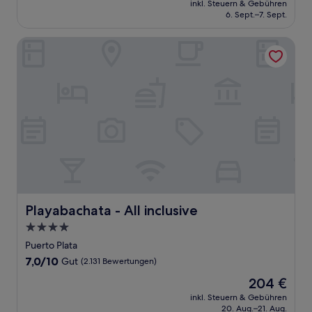
Gut,
inkl. Steuern & Gebühren
beträgt
6. Sept.–7. Sept.
(1.010
138 €
Bewertungen)
Playabachata - All inclusive
Playabachata - All inclusive
Playabachata - All inclusive
4.0-
Sterne-
Puerto Plata
Unterkunft
7.0
7,0/10
Gut
(2.131 Bewertungen)
von
Der
204 €
10,
Preis
Gut,
inkl. Steuern & Gebühren
beträgt
20. Aug.–21. Aug.
(2.131