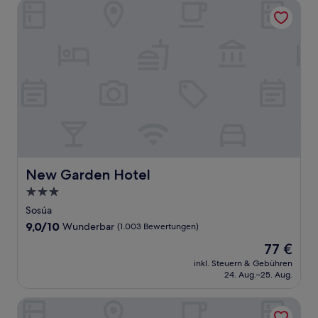
New Garden Hotel
New Garden Hotel
New Garden Hotel
3.0-
Sterne-
Sosúa
Unterkunft
9.0
9,0/10
Wunderbar
(1.003 Bewertungen)
von
Der
77 €
10,
Preis
Wunderbar,
inkl. Steuern & Gebühren
beträgt
24. Aug.–25. Aug.
(1.003
77 €
Bewertungen)
Marien Puerto Plata - All Inclusive