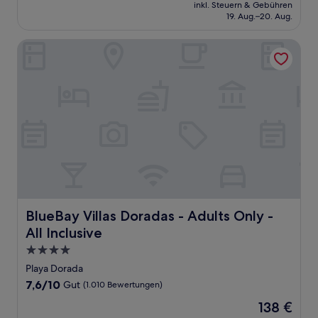
Preis
Gut,
inkl. Steuern & Gebühren
beträgt
19. Aug.–20. Aug.
(1.016
190 €
Bewertungen)
BlueBay Villas Doradas - Adults Only - All Inclusive
BlueBay Villas Doradas - Adults Only - All Inclusive
BlueBay Villas Doradas - Adults Only -
All Inclusive
4.0-
Sterne-
Playa Dorada
Unterkunft
7.6
7,6/10
Gut
(1.010 Bewertungen)
von
Der
138 €
10,
Preis