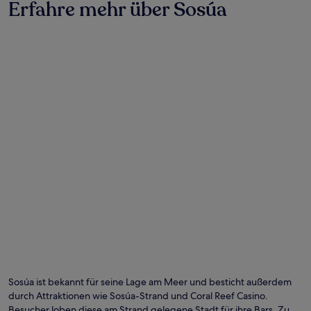
Erfahre mehr über Sosúa
Foto von Todd Daniels
Öf
Fo
vo
Sosúa ist bekannt für seine Lage am Meer und besticht außerdem
To
durch Attraktionen wie Sosúa-Strand und Coral Reef Casino.
Da
Besucher loben diese am Strand gelegene Stadt für ihre Bars. Zu