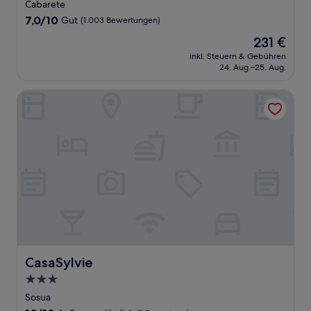
Sterne-
Cabarete
Unterkunft
7.0
7,0/10
Gut
(1.003 Bewertungen)
von
Der
231 €
10,
Preis
Gut,
inkl. Steuern & Gebühren
beträgt
24. Aug.–25. Aug.
(1.003
231 €
Bewertungen)
CasaSylvie
CasaSylvie
CasaSylvie
3.0-
Sterne-
Sosua
Unterkunft