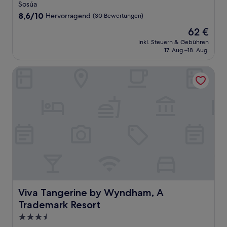
Sterne-
Sosúa
Unterkunft
8.6
8,6/10
Hervorragend
(30 Bewertungen)
von
Der
62 €
10,
Preis
Hervorragend,
inkl. Steuern & Gebühren
beträgt
17. Aug.–18. Aug.
(30
62 €
Bewertungen)
Viva Tangerine by Wyndham, A Trademark Resort
Viva Tangerine by Wyndham, A Trademark Resort
Viva Tangerine by Wyndham, A
Trademark Resort
3.5-