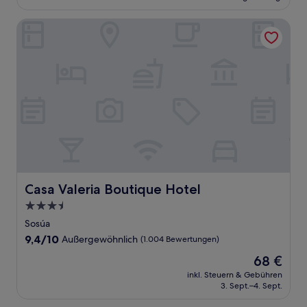
204 €
Bewertungen)
Casa Valeria Boutique Hotel
Casa Valeria Boutique Hotel
Casa Valeria Boutique Hotel
3.5-
Sterne-
Sosúa
Unterkunft
9.4
9,4/10
Außergewöhnlich
(1.004 Bewertungen)
von
Der
68 €
10,
Preis
Außergewöhnlich,
inkl. Steuern & Gebühren
beträgt
3. Sept.–4. Sept.
(1.004
68 €
Bewertungen)