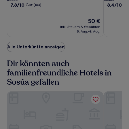
Unterkunft
Unterkunft
7.8
8.4
7,8/10
8,4/10
Gut
Seh
(164)
von
von
10,
10,
Gut,
Der
Sehr
50 €
(164)
Preis
gut,
inkl. Steuern & Gebühren
beträgt
(223)
8. Aug.–9. Aug.
50 €
Alle Unterkünfte anzeigen
Dir könnten auch
familienfreundliche Hotels in
Sosúa gefallen
Casa Valeria Boutique Hotel
Piergiorgio 