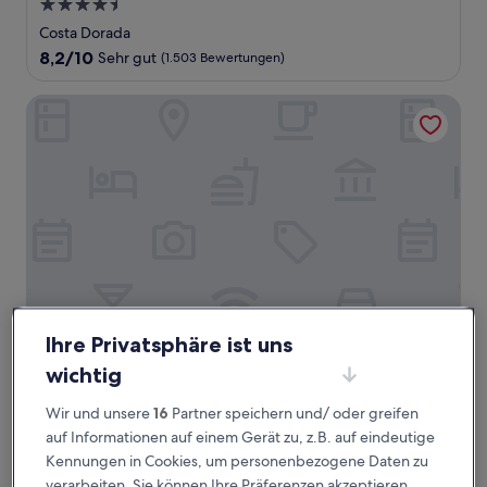
4.5-
Sterne-
Costa Dorada
Unterkunft
8.2
8,2/10
Sehr gut
(1.503 Bewertungen)
von
10,
Senator Puerto Plata - All inclusive
Sehr
gut,
(1.503
Bewertungen)
Ihre Privatsphäre ist uns
Senator Puerto Plata - All inclusive
Senator Puerto Plata - All inclusive
wichtig
4.0-
Wir und unsere
16
Partner speichern und/ oder greifen
Sterne-
Puerto Plata
Unterkunft
auf Informationen auf einem Gerät zu, z.B. auf eindeutige
7.8
7,8/10
Gut
(2.095 Bewertungen)
Kennungen in Cookies, um personenbezogene Daten zu
von
Der
285 €
10,
verarbeiten. Sie können Ihre Präferenzen akzeptieren