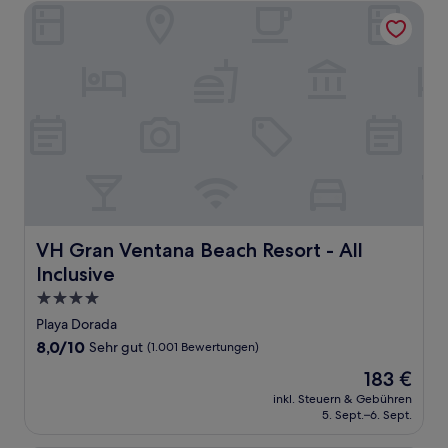
VH Gran Ventana Beach Resort - All Inclusive
VH Gran Ventana Beach Resort - All Inclusive
VH Gran Ventana Beach Resort - All
Inclusive
4.0-
Sterne-
Playa Dorada
Unterkunft
8.0
8,0/10
Sehr gut
(1.001 Bewertungen)
von
Der
183 €
10,
Preis
Sehr
inkl. Steuern & Gebühren
beträgt
5. Sept.–6. Sept.
gut,
183 €
(1.001