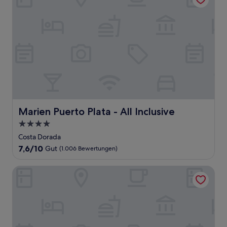
Marien Puerto Plata - All Inclusive
Marien Puerto Plata - All Inclusive
4.0-
Sterne-
Costa Dorada
Unterkunft
7.6
7,6/10
Gut
(1.006 Bewertungen)
von
10,
Sosua by the Sea Boutique Beach Resort
Gut,
(1.006
Bewertungen)