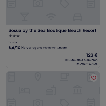
Sosua by the Sea Boutique Beach Resort
Sosua by the Sea Boutique Beach Resort
3.0-
Sterne-
Sosúa
Unterkunft
8.6
8,6/10
Hervorragend
(46 Bewertungen)
von
Der
123 €
10,
Preis
Hervorragend,
inkl. Steuern & Gebühren
beträgt
15. Aug.–16. Aug.
(46
123 €
Bewertungen)
Hotel Coral Blanco