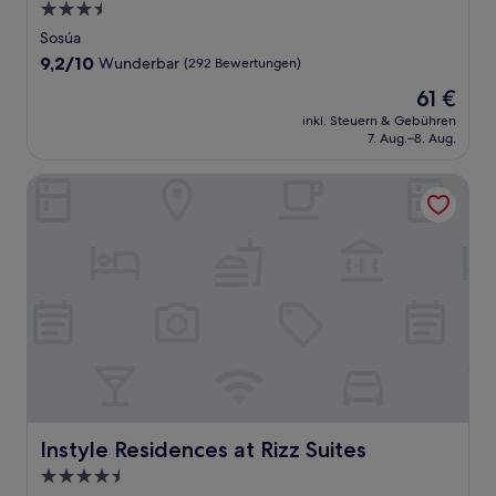
3.5-
Sterne-
Sosúa
Unterkunft
9.2
9,2/10
Wunderbar
(292 Bewertungen)
von
Der
61 €
10,
Preis
Wunderbar,
inkl. Steuern & Gebühren
beträgt
7. Aug.–8. Aug.
(292
61 €
Bewertungen)
Instyle Residences at Rizz Suites
Instyle Residences at Rizz Suites
Instyle Residences at Rizz Suites
4.5-