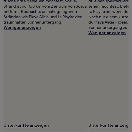
frische Brise genießen möchtest, Sosúa-
du einen spektakuläre
Strand ist nur 0,8 km vom Zentrum von Sosúa
sehen möchtest, bietet 
entfernt. Beobachte an nahegelegenen
La Playita an, wenn du 
Stränden wie Playa Alicia und La Playita den
Nach nur einem kurzen 
traumhaften Sonnenuntergang.
du Playa Alicia – ideal,
Weniger anzeigen
Sonnenuntergang zu b
Weniger anzeigen
Unterkünfte anzeigen
Unterkünfte anzeige