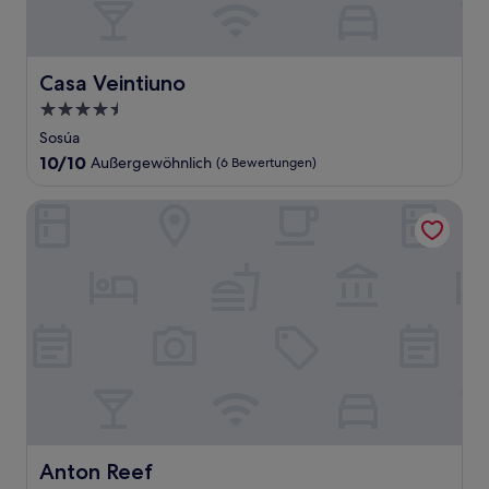
Casa Veintiuno
Casa Veintiuno
4.5-
Sterne-
Sosúa
Unterkunft
10.0
10/10
Außergewöhnlich
(6 Bewertungen)
von
10,
Anton Reef
Außergewöhnlich,
(6
Bewertungen)
Anton Reef
Anton Reef