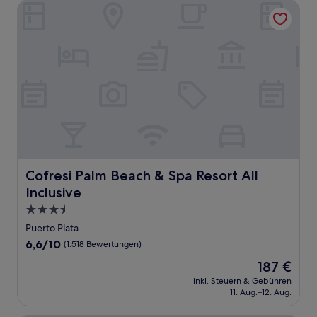
Bewertungen)
Cofresi Palm Beach & Spa Resort All Inclusive
Cofresi Palm Beach & Spa Resort All Inclusive
Cofresi Palm Beach & Spa Resort All
Inclusive
3.5-
Sterne-
Puerto Plata
Unterkunft
6.6
6,6/10
(1.518 Bewertungen)
von
Der
187 €
10,
Preis
(1.518
inkl. Steuern & Gebühren
beträgt
11. Aug.–12. Aug.
Bewertungen)
187 €