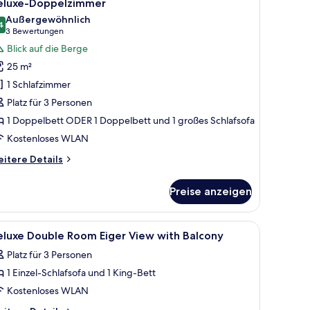
12
eluxe-Doppelzimmer
t
otos
lkon
Außergewöhnlich
ür
4
9,4 von 10
(3
3 Bewertungen
eluxe-
Bewertungen)
Blick auf die Berge
oppelzimmer
25 m²
nzeigen
1 Schlafzimmer
Platz für 3 Personen
1 Doppelbett ODER 1 Doppelbett und 1 großes Schlafsofa
Kostenloses WLAN
itere
itere Details
tails
r
Preise anzeigen
luxe-
ppelzimmer
aft und einem Balkon mit Aussicht.
oßen Bett, einem Fernseher, einem Schreibtisch und Blick auf die Stadt.
le
Allergikerbettwaren, Minibar, Zimmersafe, Sch
12
eluxe Double Room Eiger View with Balcony
otos
Platz für 3 Personen
ür
1 Einzel-Schlafsofa und 1 King-Bett
eluxe
ouble
Kostenloses WLAN
oom