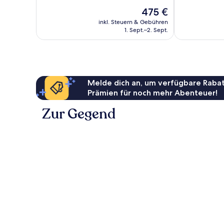
Wunderbar,
Außergewöhnl
Der
475 €
1.008
637
Preis
Bewertungen
Bewertungen
inkl. Steuern & Gebühren
beträgt
1. Sept.–2. Sept.
475 €
Melde dich an, um verfügbare Rabat
Prämien für noch mehr Abenteuer!
Zur Gegend