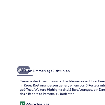
226+
Übersicht
Zimmer
Lage
Richtlinien
Genieße die Aussicht von der Dachterrasse des Hotel Kreu
im Kreuz Restaurant essen gehen, einem von 3 Restaurants
geöffnet. Weitere Highlights sind 2 Bars/Lounges, ein D
das hilfsbereite Personal zu berichten.
Bewertungen
Wunderbar
9,0