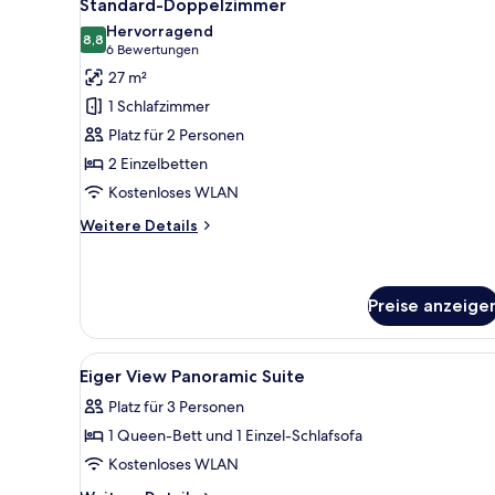
7
Standard-Doppelzimmer
Fotos
Hervorragend
für
8,8
8,8 von 10
(6
6 Bewertungen
Standard-
Bewertungen)
27 m²
Doppelzimmer
1 Schlafzimmer
anzeigen
Platz für 2 Personen
2 Einzelbetten
Kostenloses WLAN
Weitere
Weitere Details
Details
für
Standard-
Doppelzimmer
Preise anzeige
Alle
Ein Schlafzimmer mit Holzbode
18
Eiger View Panoramic Suite
Fotos
Platz für 3 Personen
für
1 Queen-Bett und 1 Einzel-Schlafsofa
Eiger
View
Kostenloses WLAN
Panoramic