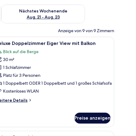
es Wochenende, Aug. 14 - Aug. 16.
Überprüfe die Verfügbarkeit für nächstes Wochenende, Aug. 2
Nächstes Wochenende
Aug. 21 - Aug. 23
Anzeige von 9 von 9 Zimmern
roßen Bett, einem Schreibtisch, einem Fernseher und Blick auf die Berge.
le
Ein Balkon mit Blick auf Berge, weißen Stühle
19
eluxe Doppelzimmer Eiger View mit Balkon
otos
Blick auf die Berge
ür
30 m²
eluxe
oppelzimmer
1 Schlafzimmer
iger
Platz für 3 Personen
iew
1 Doppelbett ODER 1 Doppelbett und 1 großes Schlafsofa
it
Kostenloses WLAN
alkon
itere
itere Details
nzeigen
tails
r
luxe
Preise anzeigen
ppelzimmer
ger
ew
.
ick auf die Berge, einer Holztreppe, einem braunen Sessel und einem grauen
le
Ein Hotelzimmer mit einem Bett, einem kleine