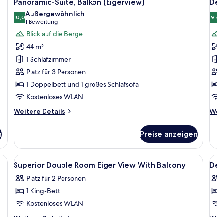
18
View
Panoramic-Suite, Balkon (Eigerview)
D
mi
Fotos
F
mit
Ba
Außergewöhnlich
Balkon
für
10,0
f
9,
10,0 von 10
(1
1 Bewertung
Panoramic-
D
Bewertung)
Blick auf die Berge
Suite,
D
44 m²
Balkon
a
1 Schlafzimmer
(Eigerview)
Platz für 3 Personen
anzeigen
1 Doppelbett und 1 großes Schlafsofa
Kostenloses WLAN
Weitere
We
Weitere Details
We
Details
De
für
fü
n
Preise anzeigen
Panoramic-
De
Suite,
Do
Balkon
n, einem Bett mit weißer Bettwäsche, einem Gemälde von einer Berglandsch
Alle
Ein modernes Hotelzimmer mit einem gr
Al
14
(Eigerview)
Superior Double Room Eiger View With Balcony
D
Fotos
F
Platz für 2 Personen
für
f
1 King-Bett
Superior
D
Double
D
Kostenloses WLAN
Room
R