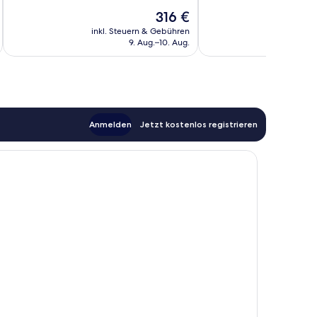
Außergewöhnlich,
Wunderbar,
Der
316 €
661
678
Preis
Bewertungen
Bewertungen
inkl. Steuern & Gebühren
inkl. S
beträgt
9. Aug.–10. Aug.
316 €
Anmelden
Jetzt kostenlos registrieren