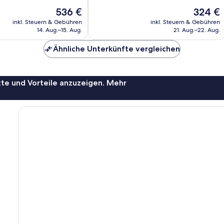
ich,
Außergewöhnlich,
Der
Der
536 €
324 €
1.002
Preis
Preis
Bewertungen
inkl. Steuern & Gebühren
inkl. Steuern & Gebühren
beträgt
beträgt
14. Aug.–15. Aug.
21. Aug.–22. Aug.
536 €
324 €
Ähnliche Unterkünfte vergleichen
te und Vorteile anzuzeigen. Mehr