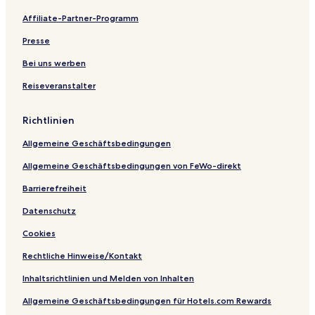
t
a
d
O
O
u
t
c
e
Affiliate-Partner-Programm
R
r
T
b
b
n
e
k
l
e
t
h
e
e
d
l
G
Presse
t
e
u
r
r
O
a
r
n
r
h
h
b
b
Bei uns werben
e
i
o
o
e
e
Reiseveranstalter
a
n
f
f
r
l
t
g
h
b
e
o
a
Richtlinien
n
f
c
m
h
Allgemeine Geschäftsbedingungen
i
t
Allgemeine Geschäftsbedingungen von FeWo-direkt
G
a
Barrierefreiheit
r
Datenschutz
t
e
Cookies
n
Rechtliche Hinweise/Kontakt
Inhaltsrichtlinien und Melden von Inhalten
Allgemeine Geschäftsbedingungen für Hotels.com Rewards