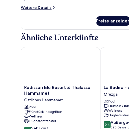
anzeigen
Weitere
Weitere Details
Details
für
Preise anzeige
Honeymoon-
Suite,
1 King-
Ähnliche Unterkünfte
Bett,
Meerblick
Radisson Blu Resort & Thalasso, Hammamet
La Badira - Ad
Radisson
La
Radisson Blu Resort & Thalasso,
La Badira -
Blu
Badira
Hammamet
Mrezga
Resort
-
Östliches Hammamet
Pool
&
Adults
Frühstück inb
Thalasso,
Pool
Only
Wellness
Frühstück inbegriffen
Hammamet
Mrezga
Flughafentra
Wellness
Östliches
Flughafentransfer
9.4
Außerge
Hammamet
9,4
von
893 Bewer
8.0
Sehr gut