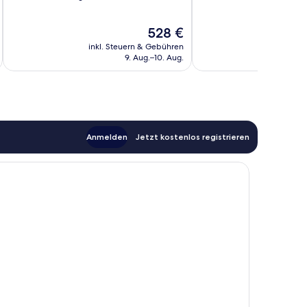
10,
10,
Sehr
Hervorragend,
Der
528 €
gut,
516
Preis
164
Bewertungen
inkl. Steuern & Gebühren
inkl. S
beträgt
Bewertungen
9. Aug.–10. Aug.
528 €
Anmelden
Jetzt kostenlos registrieren