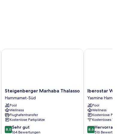
Steigenberger Marhaba Thalasso
Iberostar Waves Averr
Steigenberger
Iberostar
Steigenberger Marhaba Thalasso
Iberostar Waves Ave
Marhaba
Waves
Hammamet-Süd
Yasmine Hammamet
Thalasso
Averroes
Pool
Pool
Hammamet-
Yasmine
Wellness
Wellness
Süd
Hammamet
Flughafentransfer
Kostenlose Parkplätze
Kostenlose Parkplätze
Kostenloses WLAN
8.0
8.6
Sehr gut
Hervorragend
8,0
8,6
von
von
164 Bewertungen
516 Bewertungen