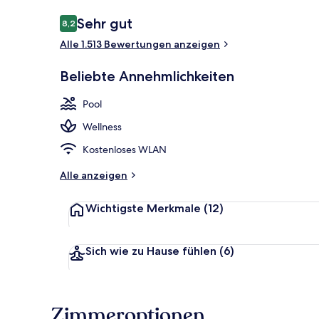
Bewertungen
Sehr gut
8,2
8,2 von 10.
Alle 1.513 Bewertungen anzeigen
Außenpool, g
Beliebte Annehmlichkeiten
Pool
Wellness
Kostenloses WLAN
Alle anzeigen
Wichtigste Merkmale
(12)
Sich wie zu Hause fühlen
(6)
Zimmeroptionen