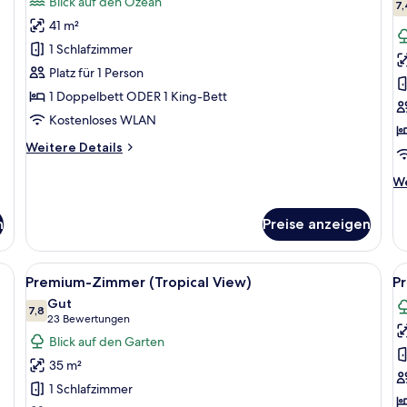
Blick auf den Ozean
für
f
7,
41 m²
Junior-
P
Suite,
Z
1 Schlafzimmer
Meerseite
a
Platz für 1 Person
anzeigen
S
1 Doppelbett ODER 1 King-Bett
a
Kostenloses WLAN
Weitere
Weitere Details
Details
für
We
We
Junior-
De
Suite,
fü
n
Preise anzeigen
Meerseite
Pr
Zi
a
eibtisch, Sessel, Fernseher und einem Fenster mit Blick.
Alle
Ein Schlafzimmer mit Bett, Schreibtisch
Al
5
St
Premium-Zimmer (Tropical View)
P
Fotos
F
Gut
für
7,8
f
7,8 von 10
(23
23 Bewertungen
Premium-
P
Bewertungen)
Blick auf den Garten
Zimmer
Z
35 m²
(Tropical
(
1 Schlafzimmer
View)
a