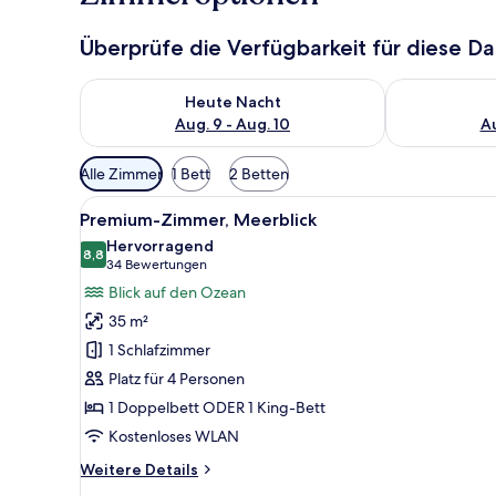
Überprüfe die Verfügbarkeit für diese D
Überprüfe die Verfügbarkeit für heute Nacht, Aug. 9
Überprüfe die
Heute Nacht
Aug. 9 - Aug. 10
Au
Verfügbare
Alle Zimmer
1 Bett
2 Betten
Filter
Alle
Ein Hotelzimmer mit Bett, eine
für
7
Premium-Zimmer, Meerblick
Fotos
Zimmer
Hervorragend
für
8,8
8,8 von 10
(34
34 Bewertungen
Premium-
Bewertungen)
Blick auf den Ozean
Zimmer,
35 m²
Meerblick
1 Schlafzimmer
anzeigen
Platz für 4 Personen
1 Doppelbett ODER 1 King-Bett
Kostenloses WLAN
Weitere
Weitere Details
Details