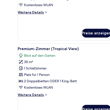
anzeigen
Kostenloses WLAN
Weitere
Weitere Details
Details
für
Premium-
Zimmer,
Preise anzeige
am
Strand
Alle
Ein Schlafzimmer mit Bett, Schr
5
Premium-Zimmer (Tropical View)
Fotos
Blick auf den Garten
für
35 m²
Premium-
Zimmer
1 Schlafzimmer
(Tropical
Platz für 1 Person
View)
2 Doppelbetten ODER 1 King-Bett
anzeigen
Kostenloses WLAN
Weitere
Weitere Details
Details
für
Premium-
Preise anzeige