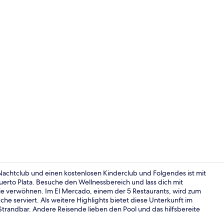
Video der U
n Nachtclub und einen kostenlosen Kinderclub und Folgendes ist mit
erto Plata. Besuche den Wellnessbereich und lass dich mit
e verwöhnen. Im El Mercado, einem der 5 Restaurants, wird zum
Rezeption
e serviert. Als weitere Highlights bietet diese Unterkunft im
Strandbar. Andere Reisende lieben den Pool und das hilfsbereite