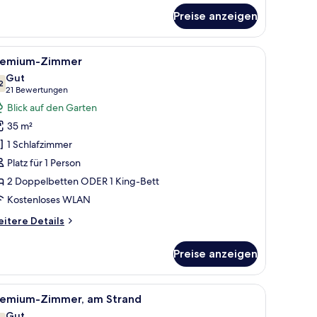
r
Preise anzeigen
emium-
mmer,
olblick
, Sessel, Fernseher und einem Fenster mit Blick.
le
Ein Schlafzimmer mit Bett, Schreibtisch, Sesse
7
remium-Zimmer
otos
Gut
ür
2
7,2 von 10
(21
21 Bewertungen
remium-
Bewertungen)
Blick auf den Garten
immer
35 m²
nzeigen
1 Schlafzimmer
Platz für 1 Person
2 Doppelbetten ODER 1 King-Bett
Kostenloses WLAN
itere
itere Details
tails
r
Preise anzeigen
emium-
immer
m Sonnenuntergangshimmel.
le
Ein Schlafzimmer mit Bett, Schreibtisch, Sesse
6
remium-Zimmer, am Strand
otos
Gut