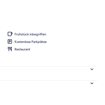
eöffnet von 07:00 Uhr bis 19:00 Uhr, Sonnenschirme
Frühstück inbegriffen
Kostenlose Parkplätze
Restaurant