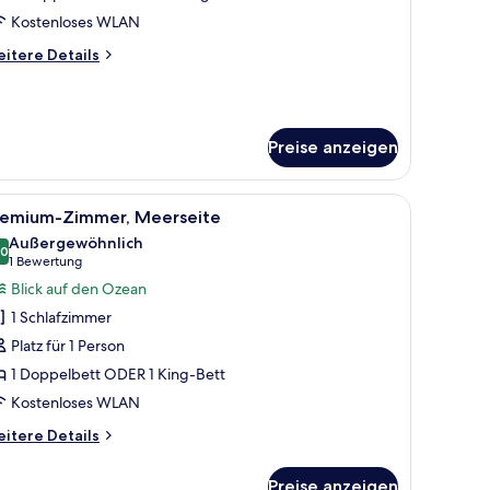
Kostenloses WLAN
itere
itere Details
tails
r
emium-
immer
Preise anzeigen
romo)
, Sessel, Fernseher und einem Fenster mit Blick.
le
Ein Schlafzimmer mit Bett, Schreibtisch, Sesse
6
remium-Zimmer, Meerseite
otos
Außergewöhnlich
ür
,0
10,0 von 10
(1
1 Bewertung
remium-
Bewertung)
Blick auf den Ozean
immer,
1 Schlafzimmer
eerseite
Platz für 1 Person
nzeigen
1 Doppelbett ODER 1 King-Bett
Kostenloses WLAN
itere
itere Details
tails
r
Preise anzeigen