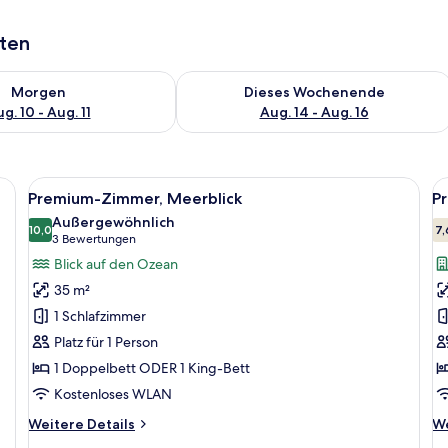
aten
 - Aug. 10.
 Verfügbarkeit für morgen, Aug. 10 - Aug. 11.
Überprüfe die Verfügbarkeit für dies
Morgen
Dieses Wochenende
g. 10 - Aug. 11
Aug. 14 - Aug. 16
m kleinen Tisch, zwei Stühlen, einem Schreibtisch und einem Fenster mit Blic
Alle
Ein Hotelzimmer mit Bett, einem kleine
Al
7
Premium-Zimmer, Meerblick
P
Fotos
F
Außergewöhnlich
für
10,0
f
7,
10,0 von 10
(3
3 Bewertungen
Premium-
P
Bewertungen)
Blick auf den Ozean
Zimmer,
Z
35 m²
Meerblick
P
1 Schlafzimmer
anzeigen
a
Platz für 1 Person
1 Doppelbett ODER 1 King-Bett
Kostenloses WLAN
Weitere
We
Weitere Details
We
Details
De