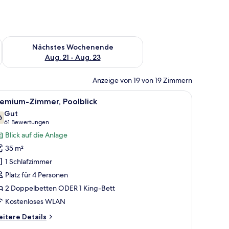
es Wochenende, Aug. 14 - Aug. 16.
Überprüfe die Verfügbarkeit für nächstes Wochenende, Aug. 2
Nächstes Wochenende
Aug. 21 - Aug. 23
Anzeige von 19 von 19 Zimmern
k auf Palmen und einen Pool.
n Tisch, zwei Stühlen, einem Schreibtisch und einem Fenster mit Blick auf P
le
Ein Schlafzimmer mit Bett, Schreibtisch, Sesse
7
remium-Zimmer, Poolblick
otos
Gut
ür
6
7,6 von 10
(61
61 Bewertungen
remium-
Bewertungen)
Blick auf die Anlage
immer,
35 m²
oolblick
1 Schlafzimmer
nzeigen
Platz für 4 Personen
2 Doppelbetten ODER 1 King-Bett
Kostenloses WLAN
itere
itere Details
tails