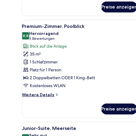
für
Preise anzeige
Premium-
Zimmer,
Meerblick
Alle
Ein Schlafzimmer mit Bett, Schr
7
Premium-Zimmer, Poolblick
Fotos
Hervorragend
für
8,8
8,8 von 10
(3
3 Bewertungen
Premium-
Bewertungen)
Blick auf die Anlage
Zimmer,
35 m²
Poolblick
1 Schlafzimmer
anzeigen
Platz für 1 Person
2 Doppelbetten ODER 1 King-Bett
Kostenloses WLAN
Weitere
Weitere Details
Details
für
Preise anzeige
Premium-
Zimmer,
Poolblick
Alle
Ein Strand mit ruhiger See u
8
Junior-Suite, Meerseite
Fotos
Sehr gut