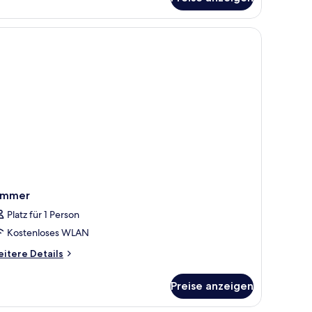
emium-
mmer,
erseite
immer
Platz für 1 Person
Kostenloses WLAN
itere
itere Details
tails
r
Preise anzeigen
immer