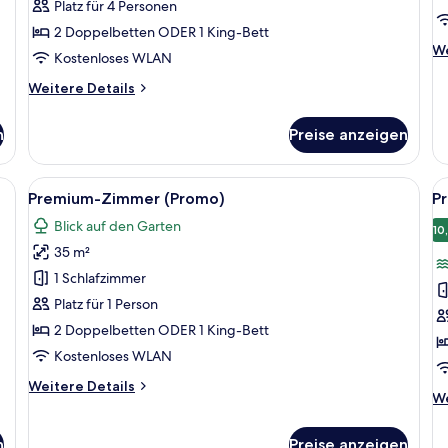
Platz für 4 Personen
anzeigen
2 Doppelbetten ODER 1 King-Bett
We
We
Kostenloses WLAN
De
fü
Weitere
Weitere Details
Pr
Details
Z
für
n
Preise anzeigen
(P
Premium-
Zimmer
(Tropical
eibtisch, Sessel, Fernseher und einem Fenster mit Blick.
Alle
Ein Schlafzimmer mit Bett, Schreibtisch
Al
6
View)
Premium-Zimmer (Promo)
P
Fotos
F
Blick auf den Garten
für
f
10
35 m²
Premium-
P
Zimmer
Z
1 Schlafzimmer
(Promo)
M
Platz für 1 Person
anzeigen
a
2 Doppelbetten ODER 1 King-Bett
Kostenloses WLAN
Weitere
Weitere Details
We
We
Details
De
für
fü
Premium-
n
Preise anzeigen