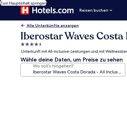
Zum Hauptinhalt springen
Reisen buchen
Alle Unterkünfte anzeigen
Iberostar Waves Costa D
4.5-
Sterne-
Unterkunft mit All-inclusive-Leistungen und mit Wellnessber
Unterkunft
Wähle deine Daten, um Preise zu sehen
Wo soll’s hingehen?
Fotogalerie
von
Iberostar
Waves
Costa
Dorada