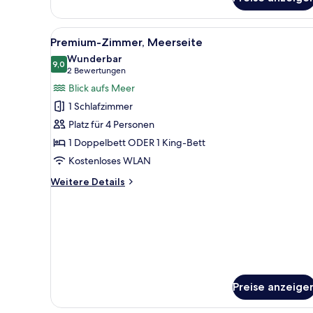
Zimmer
(Tropical
View)
Alle
Ein Schlafzimmer mit Bett, Schr
7
Premium-Zimmer, Meerseite
Fotos
Wunderbar
für
9,0
9,0 von 10
(2
2 Bewertungen
Premium-
Bewertungen)
Blick aufs Meer
Zimmer,
1 Schlafzimmer
Meerseite
Platz für 4 Personen
anzeigen
1 Doppelbett ODER 1 King-Bett
Kostenloses WLAN
Weitere
Weitere Details
Details
für
Premium-
Zimmer,
Meerseite
Preise anzeige