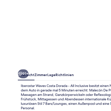
-
All
Inclusive
91+
Übersicht
Zimmer
Lage
Richtlinien
Iberostar Waves Costa Dorada - All Inclusive besitzt eine
dem Auto in gerade mal 5 Minuten erreicht: Malecón De Pu
Massagen am Strand, Ganzkörperwickeln oder Reflexologi
Frühstück, Mittagessen und Abendessen internationale Küch
luxuriösen Stil 7 Bars/Lounges, einen Außenpool und eine 
Personal.