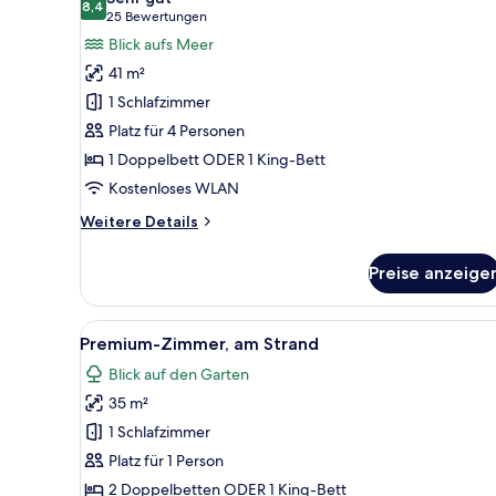
für
8,4
8,4 von 10
(25
25 Bewertungen
Junior-
Bewertungen)
Blick aufs Meer
Suite,
41 m²
Meerseite
1 Schlafzimmer
anzeigen
Platz für 4 Personen
1 Doppelbett ODER 1 King-Bett
Kostenloses WLAN
Weitere
Weitere Details
Details
für
Preise anzeige
Junior-
Suite,
Meerseite
Alle
Ein Schlafzimmer mit Bett, Schr
6
Premium-Zimmer, am Strand
Fotos
Blick auf den Garten
für
35 m²
Premium-
Zimmer,
1 Schlafzimmer
am
Platz für 1 Person
Strand
2 Doppelbetten ODER 1 King-Bett