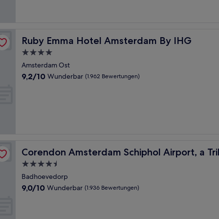
Bewertungen)
Ruby Emma Hotel Amsterdam By IHG
Ruby Emma Hotel Amsterdam By IHG
4.0-
Sterne-
Amsterdam Ost
Unterkunft
9.2
9,2/10
Wunderbar
(1.962 Bewertungen)
von
10,
Wunderbar,
(1.962
Bewertungen)
 Portfolio Hotel
Corendon Amsterdam Schiphol Airport, a Tribute Portfo
Corendon Amsterdam Schiphol Airport, a Tri
4.5-
Sterne-
Badhoevedorp
Unterkunft
9.0
9,0/10
Wunderbar
(1.936 Bewertungen)
von
10,
Wunderbar,