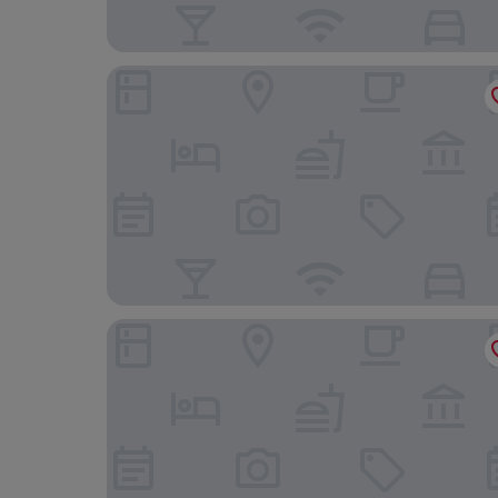
Ruby Emma Hotel Amsterdam By IHG
Corendon Amsterdam Schiphol Airport, a Tribute