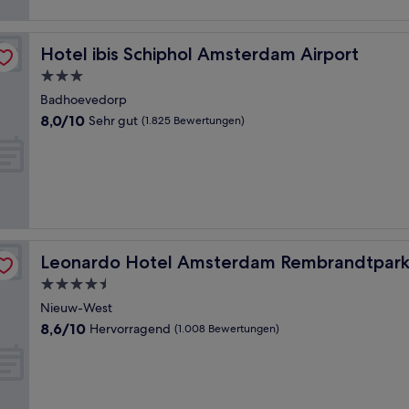
Hotel ibis Schiphol Amsterdam Airport
Hotel ibis Schiphol Amsterdam Airport
3.0-
Sterne-
Badhoevedorp
Unterkunft
8.0
8,0/10
Sehr gut
(1.825 Bewertungen)
von
10,
Sehr
gut,
(1.825
Bewertungen)
Leonardo Hotel Amsterdam Rembrandtpark
Leonardo Hotel Amsterdam Rembrandtpar
4.5-
Sterne-
Nieuw-West
Unterkunft
8.6
8,6/10
Hervorragend
(1.008 Bewertungen)
von
10,
Hervorragend,
(1.008