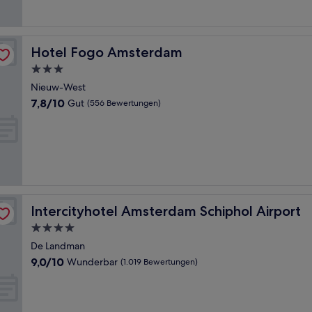
Bewertungen)
Hotel Fogo Amsterdam
Hotel Fogo Amsterdam
3.0-
Sterne-
Nieuw-West
Unterkunft
7.8
7,8/10
Gut
(556 Bewertungen)
von
10,
Gut,
(556
Bewertungen)
Intercityhotel Amsterdam Schiphol Airport
Intercityhotel Amsterdam Schiphol Airport
4.0-
Sterne-
De Landman
Unterkunft
9.0
9,0/10
Wunderbar
(1.019 Bewertungen)
von
10,
Wunderbar,
(1.019