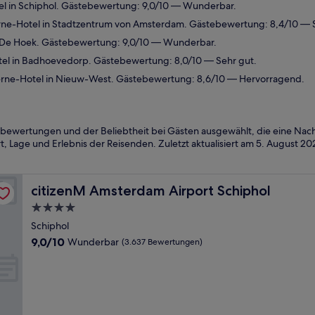
l in Schiphol. Gästebewertung: 9,0/10 — Wunderbar.
ne-Hotel in Stadtzentrum von Amsterdam. Gästebewertung: 8,4/10 — S
 De Hoek. Gästebewertung: 9,0/10 — Wunderbar.
el in Badhoevedorp. Gästebewertung: 8,0/10 — Sehr gut.
rne-Hotel in Nieuw-West. Gästebewertung: 8,6/10 — Hervorragend.
bewertungen und der Beliebtheit bei Gästen ausgewählt, die eine Nac
 Lage und Erlebnis der Reisenden. Zuletzt aktualisiert am
5. August 20
citizenM Amsterdam Airport Schiphol
citizenM Amsterdam Airport Schiphol
4.0-
Sterne-
Schiphol
Unterkunft
9.0
9,0/10
Wunderbar
(3.637 Bewertungen)
von
10,
Wunderbar,
(3.637
Bewertungen)