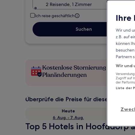
2 Reisende, 1 Zimmer
Ihre
Ich reise geschäftlich
Suchen
Wir und u
z.B. auf 
können Ihr
besuchen S
Partnern s
Wir und 
Kostenlose Stornierung bei
Planänderungen
Verwendung g
Zugriff auf 
der Perform
Liste der 
Überprüfe die Preise für diese Daten
Zwec
Heute
6. Aug. - 7. Aug.
Top 5 Hotels in Hoofddorp a