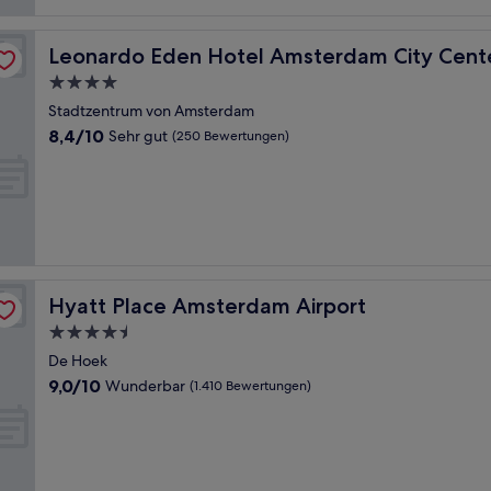
Leonardo Eden Hotel Amsterdam City Center
Leonardo Eden Hotel Amsterdam City Cent
4.0-
Sterne-
Stadtzentrum von Amsterdam
Unterkunft
8.4
8,4/10
Sehr gut
(250 Bewertungen)
von
10,
Sehr
gut,
(250
Bewertungen)
Hyatt Place Amsterdam Airport
Hyatt Place Amsterdam Airport
4.5-
Sterne-
De Hoek
Unterkunft
9.0
9,0/10
Wunderbar
(1.410 Bewertungen)
von
10,
Wunderbar,
(1.410
Bewertungen)