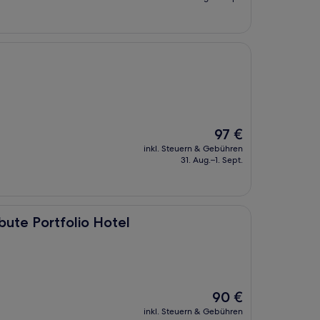
67 €
Der
97 €
Preis
inkl. Steuern & Gebühren
beträgt
31. Aug.–1. Sept.
97 €
lio Hotel
bute Portfolio Hotel
Der
90 €
Preis
inkl. Steuern & Gebühren