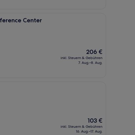
nter
ference Center
Der
206 €
Preis
inkl. Steuern & Gebühren
beträgt
7. Aug.–8. Aug.
206 €
Der
103 €
Preis
inkl. Steuern & Gebühren
beträgt
16. Aug.–17. Aug.