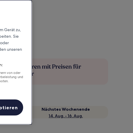
em Gerät zu,
eiten. Sie
 oder
rden unseren
n:
Mehr sparen mit Preisen für
Mitglieder
chern von oder
rbeleistung und
boten.
ptieren
Nächstes Wochenende
14. Aug. - 16. Aug.