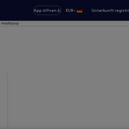
•
App öffnen
EUR
Unterkunft registr
in Hoofddorp