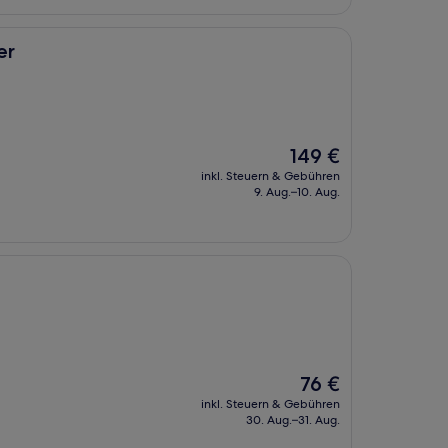
er
Der
149 €
Preis
inkl. Steuern & Gebühren
beträgt
9. Aug.–10. Aug.
149 €
Der
76 €
Preis
inkl. Steuern & Gebühren
beträgt
30. Aug.–31. Aug.
76 €