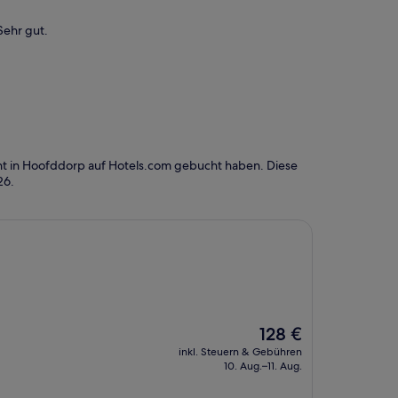
ehr gut.
ht in Hoofddorp auf Hotels.com gebucht haben. Diese
26
.
Der
128 €
Preis
inkl. Steuern & Gebühren
beträgt
10. Aug.–11. Aug.
128 €