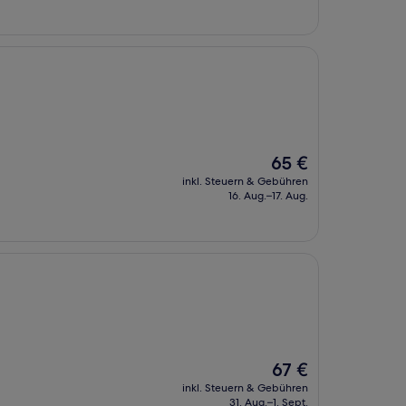
103 €
Der
65 €
Preis
inkl. Steuern & Gebühren
beträgt
16. Aug.–17. Aug.
65 €
Der
67 €
Preis
inkl. Steuern & Gebühren
beträgt
31. Aug.–1. Sept.