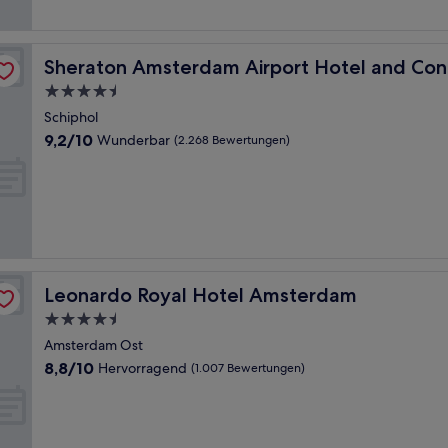
Bewertungen)
nce Center
Sheraton Amsterdam Airport Hotel and Conference Ce
Sheraton Amsterdam Airport Hotel and Con
4.5-
Sterne-
Schiphol
Unterkunft
9.2
9,2/10
Wunderbar
(2.268 Bewertungen)
von
10,
Wunderbar,
(2.268
Bewertungen)
Leonardo Royal Hotel Amsterdam
Leonardo Royal Hotel Amsterdam
4.5-
Sterne-
Amsterdam Ost
Unterkunft
8.8
8,8/10
Hervorragend
(1.007 Bewertungen)
von
10,
Hervorragend,
(1.007