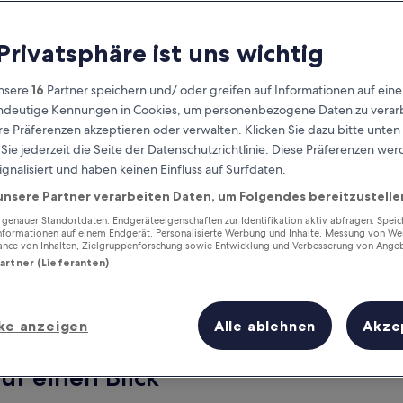
 Privatsphäre ist uns wichtig
nsere
16
Partner speichern und/ oder greifen auf Informationen auf ein
eindeutige Kennungen in Cookies, um personenbezogene Daten zu verarb
e Präferenzen akzeptieren oder verwalten. Klicken Sie dazu bitte unten
ie jederzeit die Seite der Datenschutzrichtlinie. Diese Präferenzen we
ignalisiert und haben keinen Einfluss auf Surfdaten.
unsere Partner verarbeiten Daten, um Folgendes bereitzustelle
Verdiene Prämien für jede
wahrgenommene Übernachtung
enauer Standortdaten. Endgeräteeigenschaften zur Identifikation aktiv abfragen. Spei
Informationen auf einem Endgerät. Personalisierte Werbung und Inhalte, Messung von We
ance von Inhalten, Zielgruppenforschung sowie Entwicklung und Verbesserung von Ange
Partner (Lieferanten)
ke anzeigen
Alle ablehnen
Akze
Morgen
Dieses Wochenende
7. Aug. - 8. Aug.
7. Aug. - 9. Aug.
uf einen Blick