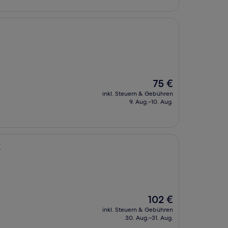
Der
75 €
Preis
inkl. Steuern & Gebühren
beträgt
9. Aug.–10. Aug.
75 €
k
Der
102 €
Preis
inkl. Steuern & Gebühren
beträgt
30. Aug.–31. Aug.
102 €