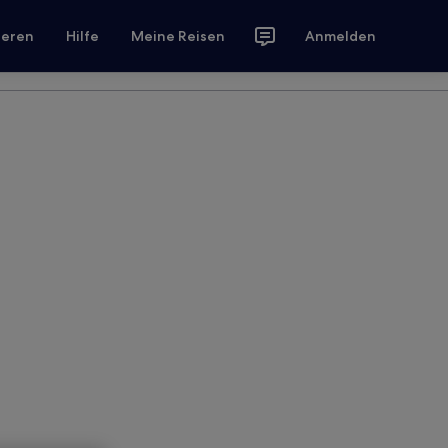
ieren
Hilfe
Meine Reisen
Anmelden