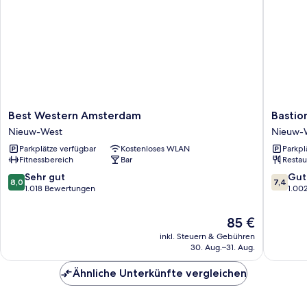
Best
Bastion
Best Western Amsterdam
Bastio
Western
Hotel
Nieuw-West
Nieuw-
Amsterdam
Amster
Parkplätze verfügbar
Kostenloses WLAN
Parkpl
Nieuw-
Zuidwes
Fitnessbereich
Bar
Restau
West
Nieuw-
West
8.0
7.4
Sehr gut
Gut
8,0
7,4
von
von
1.018 Bewertungen
1.00
10,
10,
Sehr
Gut,
Der
85 €
gut,
1.002
Preis
inkl. Steuern & Gebühren
1.018
Bewert
beträgt
30. Aug.–31. Aug.
Bewertungen
85 €
Ähnliche Unterkünfte vergleichen