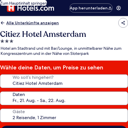
Zum Hauptinhalt springen
App herunterladen
Alle Unterkünfte anzeigen
Citiez Hotel Amsterdam
3.0-
Sterne-
Hotel am Stadtrand und mit Bar/Lounge, in unmittelbarer Nähe zum
Unterkunft
Kongresszentrum und in der Nähe von Sloterpark
Wähle deine Daten, um Preise zu sehen
Wo soll’s hingehen?
Daten
Gäste