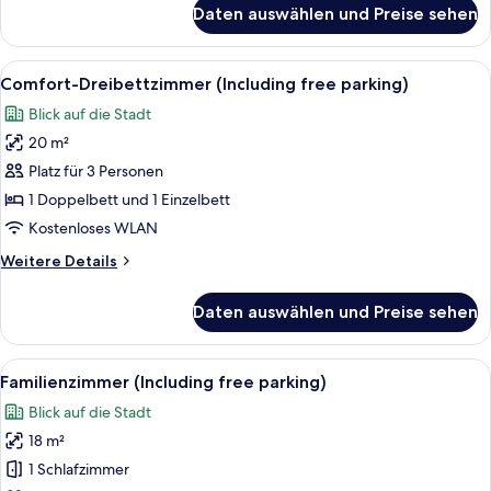
für
Daten auswählen und Preise sehen
Comfort-
Zweibettzimmer
(Including
Alle
Ein Hotelzimmer mit einem Bett, zwei K
15
free
Comfort-Dreibettzimmer (Including free parking)
Fotos
parking)
Blick auf die Stadt
für
20 m²
Comfort-
Dreibettzimmer
Platz für 3 Personen
(Including
1 Doppelbett und 1 Einzelbett
free
Kostenloses WLAN
parking)
Weitere
Weitere Details
anzeigen
Details
für
Daten auswählen und Preise sehen
Comfort-
Dreibettzimmer
(Including
Alle
Ein Hotelzimmer mit zwei Betten, eine
14
free
Familienzimmer (Including free parking)
Fotos
parking)
Blick auf die Stadt
für
18 m²
Familienzimmer
(Including
1 Schlafzimmer