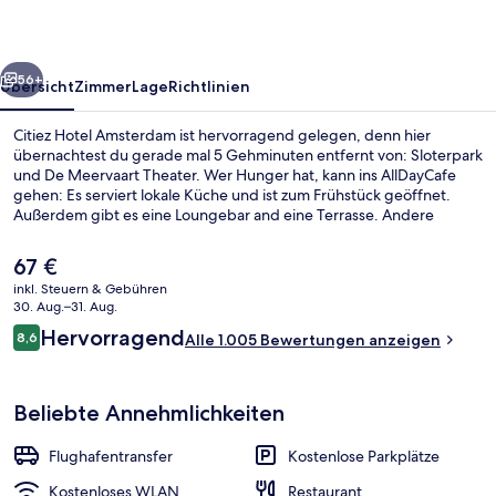
rück
Weiter
56+
Übersicht
Zimmer
Lage
Richtlinien
Citiez Hotel Amsterdam ist hervorragend gelegen, denn hier
übernachtest du gerade mal 5 Gehminuten entfernt von: Sloterpark
und De Meervaart Theater. Wer Hunger hat, kann ins AllDayCafe
gehen: Es serviert lokale Küche und ist zum Frühstück geöffnet.
Außerdem gibt es eine Loungebar and eine Terrasse. Andere
Reisende haben viel Gutes über das hilfsbereite Personal zu
berichten. Die Unterkunft ist nur einen kurzen Fußmarsch von den
Der
67 €
öffentlichen Verkehrsmitteln entfernt: Zur U-Bahn läuft man 2
aktuelle
inkl. Steuern & Gebühren
Minuten (Haltestelle Osdorpplein) bzw. 4 Minuten (Haltestelle
Preis
30. Aug.–31. Aug.
Ruimzicht).
Lobby
beträgt
Bewertungen
Hervorragend
8,6
Alle 1.005 Bewertungen anzeigen
67 €.
8,6 von 10.
Beliebte Annehmlichkeiten
Flughafentransfer
Kostenlose Parkplätze
Kostenloses WLAN
Restaurant