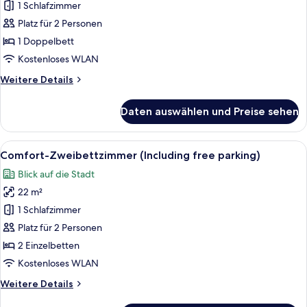
Doppelzimmer
1 Schlafzimmer
(Including
Platz für 2 Personen
free
1 Doppelbett
parking)
Kostenloses WLAN
anzeigen
Weitere
Weitere Details
Details
für
Daten auswählen und Preise sehen
Economy-
Doppelzimmer
(Including
Alle
Ein Hotelzimmer mit einem großen Bet
16
free
Comfort-Zweibettzimmer (Including free parking)
Fotos
parking)
Blick auf die Stadt
für
22 m²
Comfort-
Zweibettzimmer
1 Schlafzimmer
(Including
Platz für 2 Personen
free
2 Einzelbetten
parking)
Kostenloses WLAN
anzeigen
Weitere
Weitere Details
Details