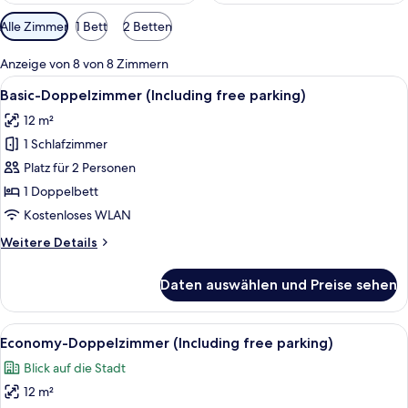
Verfügbare
Alle Zimmer
1 Bett
2 Betten
Filter
für
Anzeige von 8 von 8 Zimmern
Zimmer
Alle
Ein modernes Badezimmer mit einem H
14
Basic-Doppelzimmer (Including free parking)
Fotos
12 m²
für
1 Schlafzimmer
Basic-
Doppelzimmer
Platz für 2 Personen
(Including
1 Doppelbett
free
Kostenloses WLAN
parking)
Weitere
Weitere Details
anzeigen
Details
für
Daten auswählen und Preise sehen
Basic-
Doppelzimmer
(Including
Alle
Ein Hotelzimmer mit Bett, Badezimmer
15
free
Economy-Doppelzimmer (Including free parking)
Fotos
parking)
Blick auf die Stadt
für
12 m²
Economy-