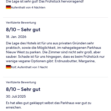
Die Lage ist sehr gut! Das Frühstück hervorragend!
Aufenthalt von 4 Nächten
Verifizierte Bewertung
8/10 – Sehr gut
18. Jan. 2026
Die Lage des Hotels ist für uns aus privaten Gründen sehr
praktisch, sowie die Möglichkeit, im nahegelegenen Parkhaus
Nieuw West zu parken. Die Zimmer sind nicht sehr groß, aber
sauber. Schade ist für uns hingegen, dass es beim Frühstück nur
wenige vegane Optionen gibt: Erdnussbutter, Margarine,
Marmelade, Obst, pflanzliche Milch, nach der man aber fragen
Rolf, Aufenthalt von 1 Nacht
muss. In anderen vergleichbaren Hotels bekommt man auch
pflanzliche Joghurts, Hummus u. ä.
Verifizierte Bewertung
8/10 – Sehr gut
30. Juli 2025
Es hat alles gut geklappt selbst das Parkhaus war gut zu
erreichen.