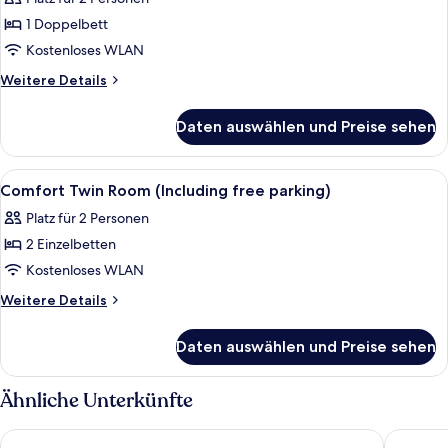
parking)
für
1 Doppelbett
Economy
Double
Kostenloses WLAN
Room
Weitere
Weitere Details
(Including
Details
für
free
Daten auswählen und Preise sehen
Economy
parking)
Double
anzeigen
Room
Alle
Ein modernes Wohnzimmer mit Sofa, Co
17
(Including
Comfort Twin Room (Including free parking)
Fotos
free
Platz für 2 Personen
parking)
für
2 Einzelbetten
Comfort
Twin
Kostenloses WLAN
Room
Weitere
Weitere Details
(Including
Details
für
free
Daten auswählen und Preise sehen
Comfort
parking)
Twin
anzeigen
Room
Ähnliche Unterkünfte
(Including
free
Best Western Amsterdam
Bastion 
parking)