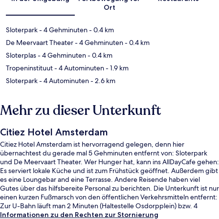
Ort
Sloterpark
- 4 Gehminuten
- 0.4 km
De Meervaart Theater
- 4 Gehminuten
- 0.4 km
Sloterplas
- 4 Gehminuten
- 0.4 km
Tropeninstituut
- 4 Autominuten
- 1.9 km
Sloterpark
- 4 Autominuten
- 2.6 km
Mehr zu dieser Unterkunft
Citiez Hotel Amsterdam
Citiez Hotel Amsterdam ist hervorragend gelegen, denn hier
übernachtest du gerade mal 5 Gehminuten entfernt von: Sloterpark
und De Meervaart Theater. Wer Hunger hat, kann ins AllDayCafe gehen:
Es serviert lokale Küche und ist zum Frühstück geöffnet. Außerdem gibt
es eine Loungebar and eine Terrasse. Andere Reisende haben viel
Gutes über das hilfsbereite Personal zu berichten. Die Unterkunft ist nur
einen kurzen Fußmarsch von den öffentlichen Verkehrsmitteln entfernt:
Zur U-Bahn läuft man 2 Minuten (Haltestelle Osdorpplein) bzw. 4
Minuten (Haltestelle Ruimzicht).
Informationen zu den Rechten zur Stornierung