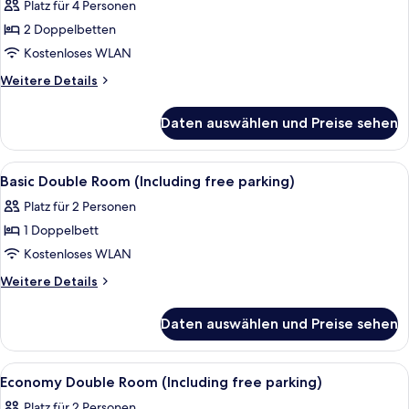
free
Platz für 4 Personen
parking)
2 Doppelbetten
anzeigen
Kostenloses WLAN
Weitere
Weitere Details
Details
für
Daten auswählen und Preise sehen
Familienzimmer
(Including
free
Alle
Ein Hotelzimmer mit Bett, Badezimmer
13
parking)
Basic Double Room (Including free parking)
Fotos
Platz für 2 Personen
für
1 Doppelbett
Basic
Double
Kostenloses WLAN
Room
Weitere
Weitere Details
(Including
Details
für
free
Daten auswählen und Preise sehen
Basic
parking)
Double
anzeigen
Room
Alle
Ein Hotelzimmer mit Bett, zwei Kisse
13
(Including
Economy Double Room (Including free parking)
Fotos
free
Platz für 2 Personen