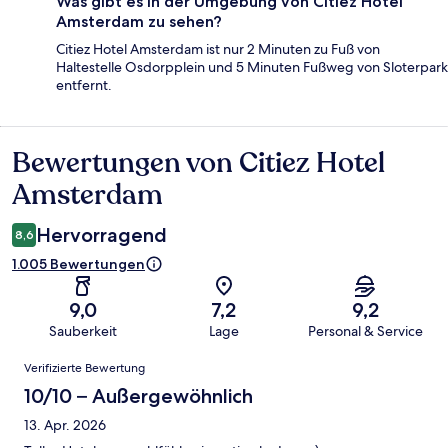
Was gibt es in der Umgebung von Citiez Hotel
Amsterdam zu sehen?
Citiez Hotel Amsterdam ist nur 2 Minuten zu Fuß von
Haltestelle Osdorpplein und 5 Minuten Fußweg von Sloterpark
entfernt.
Bewertungen von Citiez Hotel
Bewertungen
Amsterdam
Hervorragend
8,6
1.005 Bewertungen
9,0
7,2
9,2
Sauberkeit
Lage
Personal & Service
Bewertungen
Verifizierte Bewertung
10/10 – Außergewöhnlich
13. Apr. 2026