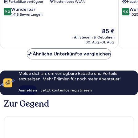
Parkplätze verfügbar
Kostenloses WLAN
Hausti
De
De
Hoek
Landma
9.0
9.0
Wunderbar
Wun
9,0
9,0
von
von
1.418 Bewertungen
1.02
10,
10,
Wunderbar,
Wunder
Der
85 €
1.418
1.025
Preis
Bewertungen
Bewert
inkl. Steuern & Gebühren
beträgt
30. Aug.–31. Aug.
85 €
Ähnliche Unterkünfte vergleichen
Melde dich an, um verfügbare Rabatte und Vorteile
anzuzeigen. Mehr Prämien für noch mehr Abenteuer!
Anmelden
Jetzt kostenlos registrieren
Zur Gegend