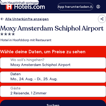
Zum Hauptinhalt springen
App herunterladen
Alle Unterkünfte anzeigen
Moxy Amsterdam Schiphol Airport
4.0-
Sterne-
Hotel in Hoofddorp mit Restaurant
Unterkunft
Wähle deine Daten, um Preise zu sehen
Wo soll’s hingehen?
Daten
Gäste
Suchen