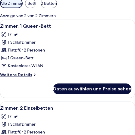
Verfügbare
Alle Zimmer
1 Bett
2 Betten
Filter
für
Anzeige von 2 von 2 Zimmern
Zimmer
Alle
Ein Hotelzimmer mit zwei Betten, eine
8
Zimmer, 1 Queen-Bett
Fotos
17 m²
für
1 Schlafzimmer
Zimmer,
1
Platz für 2 Personen
Queen-
1 Queen-Bett
Bett
Kostenloses WLAN
anzeigen
Weitere
Weitere Details
Details
für
Daten auswählen und Preise sehen
Zimmer,
1
Queen-
Alle
Ein Hotelzimmer mit zwei Betten, ein
5
Bett
Zimmer, 2 Einzelbetten
Fotos
17 m²
für
1 Schlafzimmer
Zimmer,
2 Einzelbetten
Platz für 2 Personen