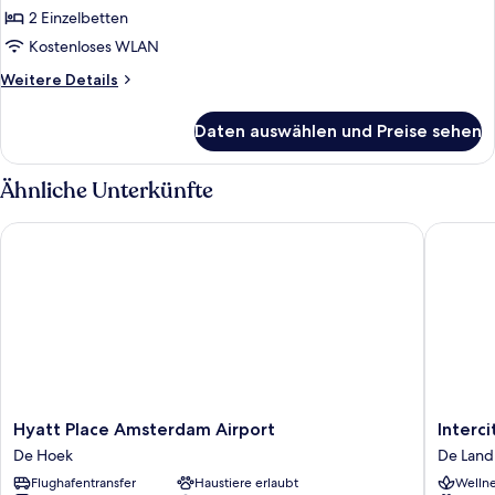
anzeigen
2 Einzelbetten
Kostenloses WLAN
Weitere
Weitere Details
Details
für
Daten auswählen und Preise sehen
Zimmer,
2 Einzelbetten
Ähnliche Unterkünfte
Hyatt Place Amsterdam Airport
Intercit
Hyatt
Intercit
Hyatt Place Amsterdam Airport
Interc
Place
Amster
De Hoek
De Lan
Amsterdam
Schipho
Flughafentransfer
Haustiere erlaubt
Wellne
Airport
Airport