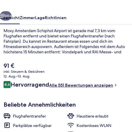
rück
Weiter
30+
Übersicht
Zimmer
Lage
Richtlinien
Moxy Amsterdam Schiphol Airport ist gerade mal 7,3 km vom
Flughafen entfernt und bietet einen Flughafentransfer (nach
Fahrplan). Du kannst im Restaurant etwas essen und dich im
Fitnessbereich auspowern. Außerdem ist Folgendes mit dem Auto
höchstens 15 Minuten entfernt: Vondelpark und RAI Messe- und
Kongresszentrum. Andere Reisende lieben das hilfsbereite Personal
und die Nähe zum Flughafen.
Der
91 €
aktuelle
inkl. Steuern & Gebühren
Preis
12. Aug.–13. Aug.
Ausstattung der Unterkunft
beträgt
Bewertungen
Hervorragend
8,6
Alle 551 Bewertungen anzeigen
91 €.
8,6 von 10.
Beliebte Annehmlichkeiten
Flughafentransfer
Haustiere erlaubt
Parkplätze verfügbar
Kostenloses WLAN