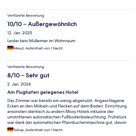
Verifizierte Bewertung
10/10 – Außergewöhnlich
12. Jan. 2025
Leider kein Mülleimer im Wohnraum
Mesut, Aufenthalt von 1 Nacht
Verifizierte Bewertung
8/10 – Sehr gut
2. Jan. 2024
Am Flughafen gelegenes Hotel
Das Zimmer war bereits ein wenig abgenutzt. Angeschlagene
Ecken an den Möbeln und Flecken auf dem Boden. Einrichtung
ansonsten identisch zu andern Moxy Hotels inklusive der
umstrittenen automatischen Fußbodenbeleuchtung. Frühstück
war dank der automatischen Pfannkuchenmaschine gut, davon
abgesehen im Umfang eher reduziert. Mit öffentlichen
Tobias, Aufenthalt von 1 Nacht
Verkehrsmitteln von der Innenstadt Amsterdams erreichbar, ein