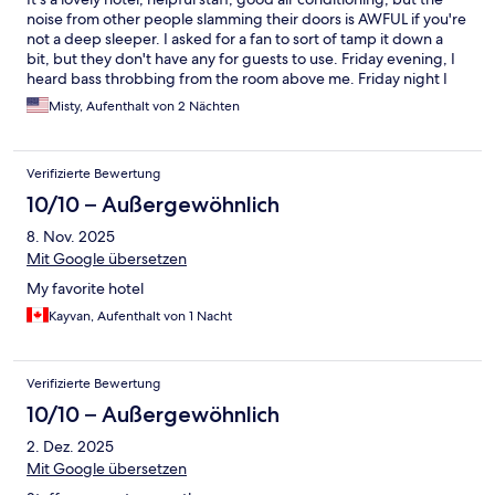
noise from other people slamming their doors is AWFUL if you're
not a deep sleeper. I asked for a fan to sort of tamp it down a
bit, but they don't have any for guests to use. Friday evening, I
heard bass throbbing from the room above me. Friday night I
was hearing doors slamming shut (not on purpose, they're just
Misty, Aufenthalt von 2 Nächten
heavy doors) until 3 AM and the housekeeping women were
banging on doors and yelling down the halls at 8 AM the next
morning, so I barely slept. I'm a pretty light sleeper; if you're
Verifizierte Bewertung
not, this hotel will be great.
10/10 – Außergewöhnlich
8. Nov. 2025
Mit Google übersetzen
My favorite hotel
Kayvan, Aufenthalt von 1 Nacht
Verifizierte Bewertung
10/10 – Außergewöhnlich
2. Dez. 2025
Mit Google übersetzen