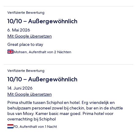
Taxi ist allerdings die bequemere Variante. Das Hotel bietet
einen Shuttle der einen in 10-15 Minuten für 4,50€ direkt zum
Verifizierte Bewertung
Flughafen bringt.
10/10 – Außergewöhnlich
6. Mai 2026
Mit Google übersetzen
Great place to stay
Mohsen, Aufenthalt von 2 Nächten
Verifizierte Bewertung
10/10 – Außergewöhnlich
14. Juni 2026
Mit Google übersetzen
Prima shuttle tussen Schiphol en hotel. Erg vriendelijk en
behulpzaam personeel zowel bij checkin, bar en in de shuttle
bus van Moxy. Kamer basic maar goed. Prima hotel voor
overnachting bij Schiphol
FD, Aufenthalt von 1 Nacht