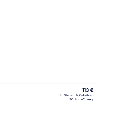
attung
Außenbereich
Der
113 €
aktuelle
inkl. Steuern & Gebühren
Preis
30. Aug.–31. Aug.
ch
Zimmersafe, laptopgeeigneter Arbeits
beträgt
113 €.