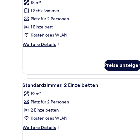
Standardzimmer
Bewertungen)
18 m²
anzeigen
1 Schlafzimmer
Platz für 2 Personen
1 Einzelbett
Kostenloses WLAN
Weitere
Weitere Details
Details
für
Standardzimmer
Preise anzeige
Alle
Ein Hotelzimmer mit großem Fen
7
Standardzimmer, 2 Einzelbetten
Fotos
19 m²
für
Platz für 2 Personen
Standardzimmer,
2 Einzelbetten
2 Einzelbetten
anzeigen
Kostenloses WLAN
Weitere
Weitere Details
Details
für