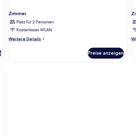
Zimmer
Z
Platz für 2 Personen
Kostenloses WLAN
Weitere
We
Weitere Details
We
Details
De
für
fü
n
Preise anzeigen
Zimmer
Z