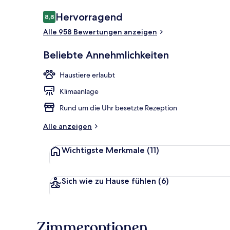
Bewertungen
Hervorragend
8,8
8,8 von 10.
Alle 958 Bewertungen anzeigen
Außenbereic
Beliebte Annehmlichkeiten
Haustiere erlaubt
Klimaanlage
Rund um die Uhr besetzte Rezeption
Alle anzeigen
Wichtigste Merkmale
(11)
Sich wie zu Hause fühlen
(6)
Zimmeroptionen