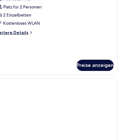
remium-
immer,
Platz für 2 Personen
 Einzelbetten
2 Einzelbetten
nzeigen
Kostenloses WLAN
itere
itere Details
tails
r
emium-
mmer,
Einzelbetten
Preise anzeigen
Fernseher.