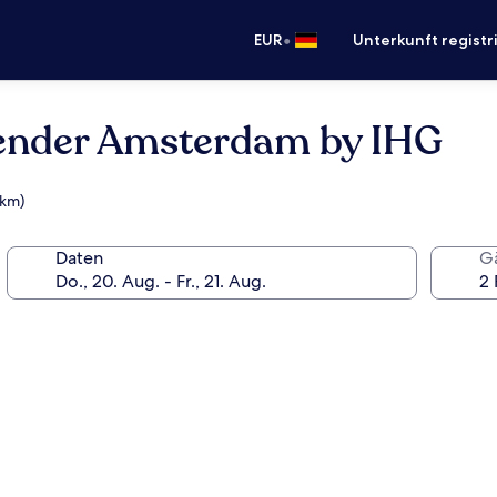
•
EUR
Unterkunft registr
 Fender Amsterdam by IHG
 km)
Daten
G