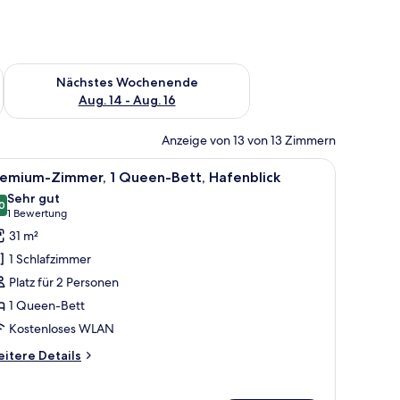
es Wochenende, Aug. 7 - Aug. 9.
Überprüfe die Verfügbarkeit für nächstes Wochenende, Aug. 1
Nächstes Wochenende
Aug. 14 - Aug. 16
Anzeige von 13 von 13 Zimmern
Fernseher.
m Schreibtisch, einem Sessel, einem Fernseher und einem großen Fenster.
le
Ein Hotelzimmer mit großem Fenster und Blick
10
remium-Zimmer, 1 Queen-Bett, Hafenblick
otos
Sehr gut
ür
0
8,0 von 10
(1
1 Bewertung
remium-
Bewertung)
31 m²
immer,
1 Schlafzimmer
Platz für 2 Personen
ueen-
1 Queen-Bett
ett,
Kostenloses WLAN
afenblick
nzeigen
itere
itere Details
tails
r