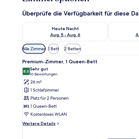
Überprüfe die Verfügbarkeit für diese D
Überprüfe die Verfügbarkeit für heute Nacht, Aug. 5
Überprüfe die
Heute Nacht
Aug. 5 - Aug. 6
A
Verfügbare
Alle Zimmer
1 Bett
2 Betten
Filter
Alle
Ein Hotelzimmer mit großem Fen
für
9
Premium-Zimmer, 1 Queen-Bett
Fotos
Zimmer
Sehr gut
für
8,0
8,0 von 10
(10
10 Bewertungen
Premium-
Bewertungen)
26 m²
Zimmer,
1 Schlafzimmer
1
Platz für 2 Personen
Queen-
1 Queen-Bett
Bett
Kostenloses WLAN
anzeigen
Weitere
Weitere Details
Details
für