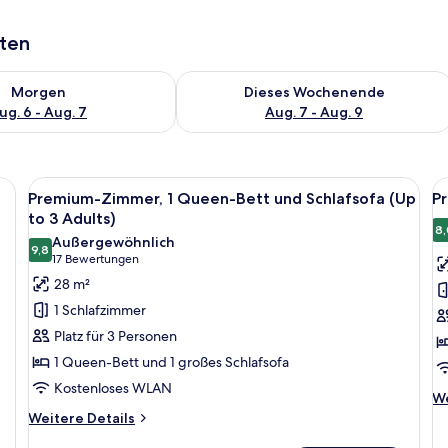
aten
 - Aug. 6.
 Verfügbarkeit für morgen, Aug. 6 - Aug. 7.
Überprüfe die Verfügbarkeit für dies
Morgen
Dieses Wochenende
ug. 6 - Aug. 7
Aug. 7 - Aug. 9
ster und Blick auf die Stadt, einem kleinen Tisch, zwei Stühlen und einem 
Alle
Ein Hotelzimmer mit zwei Betten, eine
Al
10
Premium-Zimmer, 1 Queen-Bett und Schlafsofa (Up
P
Fotos
F
to 3 Adults)
für
f
8,
Außergewöhnlich
9,8
Premium-
P
9,8 von 10
(17
17 Bewertungen
Zimmer,
Z
Bewertungen)
28 m²
1 Queen-
1
1 Schlafzimmer
Bett
Q
Platz für 3 Personen
und
B
1 Queen-Bett und 1 großes Schlafsofa
Schlafsofa
H
Kostenloses WLAN
(Up
a
We
We
to
De
Weitere
Weitere Details
fü
Details
3