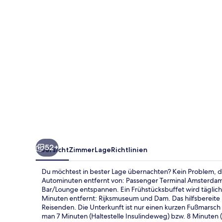
niu,
Fender
Amsterdam
by
IHG
52+
Übersicht
Zimmer
Lage
Richtlinien
Du möchtest in bester Lage übernachten? Kein Problem, de
Autominuten entfernt von: Passenger Terminal Amsterdam 
Bar/Lounge entspannen. Ein Frühstücksbuffet wird tägli
Minuten entfernt: Rijksmuseum und Dam. Das hilfsbereite
Reisenden. Die Unterkunft ist nur einen kurzen Fußmarsch 
man 7 Minuten (Haltestelle Insulindeweg) bzw. 8 Minuten (