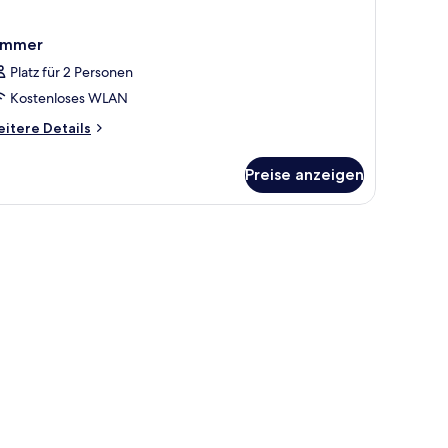
immer
Platz für 2 Personen
Kostenloses WLAN
itere
itere Details
tails
r
Preise anzeigen
immer