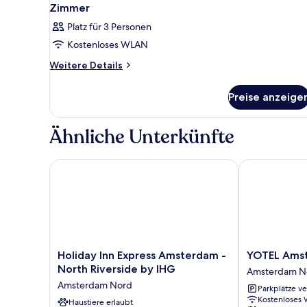
Zimmer
Platz für 3 Personen
Kostenloses WLAN
Weitere
Weitere Details
Details
für
Preise anzeige
Zimmer
Ähnliche Unterkünfte
Holiday Inn Express Amsterdam - North Riverside b
YOTEL Amste
Holiday
YOTEL
Holiday Inn Express Amsterdam -
YOTEL Ams
Inn
Amsterdam
North Riverside by IHG
Amsterdam N
Express
Amsterdam
Amsterdam Nord
Parkplätze v
Amsterdam
Nord
Kostenloses
-
Haustiere erlaubt