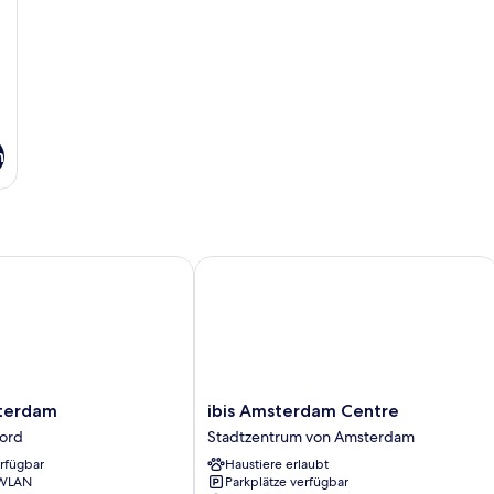
n
y IHG
rdam
ibis Amsterdam Centre
ibis
terdam
ibis Amsterdam Centre
Amsterdam
ord
Stadtzentrum von Amsterdam
Centre
erfügbar
Haustiere erlaubt
Stadtzentrum
 WLAN
Parkplätze verfügbar
von