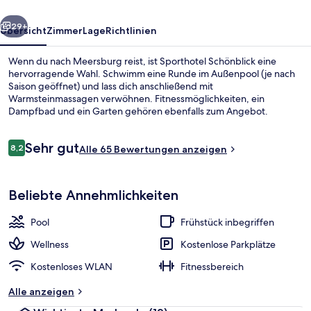
rück
Weiter
29+
Übersicht
Zimmer
Lage
Richtlinien
Wenn du nach Meersburg reist, ist Sporthotel Schönblick eine
hervorragende Wahl. Schwimm eine Runde im Außenpool (je nach
Saison geöffnet) und lass dich anschließend mit
Warmsteinmassagen verwöhnen. Fitnessmöglichkeiten, ein
Dampfbad und ein Garten gehören ebenfalls zum Angebot.
Bewertungen
Sehr gut
8,2
Alle 65 Bewertungen anzeigen
8,2 von 10.
Tägliches inbegriffenes Frühstücksbuf
Beliebte Annehmlichkeiten
Pool
Frühstück inbegriffen
Wellness
Kostenlose Parkplätze
Kostenloses WLAN
Fitnessbereich
Alle anzeigen