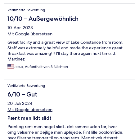
Verifizierte Bewertung
10/10 – Außergewöhnlich
10. Apr. 2023
Mit Google übersetzen
Great facility and a great view of Lake Constance from room.
Staff was extremely helpful and made the experience great.
Breakfast was amazing!!! I'll stay there again next time. J.
Martinez
Jesus, Aufenthalt von 3 Nächten
Verifizierte Bewertung
6/10 – Gut
20. Juli 2024
Mit Google übersetzen
Pænt men lidt slidt
Pænt og rent men noget slidt- det samme uden for, hvor
omgivelserne er dejlige men uplejede. Fint lille poolområde,
hvor fliserne trænger til en gang rens. Meget veludstyret