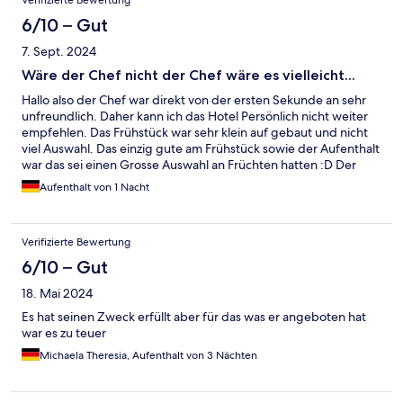
Verifizierte Bewertung
6/10 – Gut
7. Sept. 2024
Wäre der Chef nicht der Chef wäre es vielleicht...
Hallo also der Chef war direkt von der ersten Sekunde an sehr
unfreundlich. Daher kann ich das Hotel Persönlich nicht weiter
empfehlen. Das Frühstück war sehr klein auf gebaut und nicht
viel Auswahl. Das einzig gute am Frühstück sowie der Aufenthalt
war das sei einen Grosse Auswahl an Früchten hatten :D Der
Pool war maximal 5 Meter lang
Aufenthalt von 1 Nacht
Verifizierte Bewertung
6/10 – Gut
18. Mai 2024
Es hat seinen Zweck erfüllt aber für das was er angeboten hat
war es zu teuer
Michaela Theresia, Aufenthalt von 3 Nächten