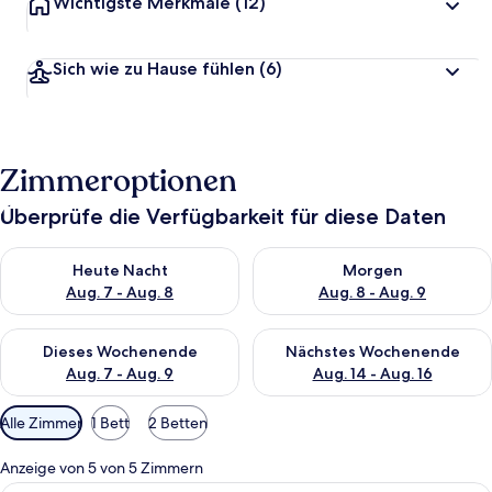
Wichtigste Merkmale
(12)
Sich wie zu Hause fühlen
(6)
Zimmeroptionen
Überprüfe die Verfügbarkeit für diese Daten
Überprüfe die Verfügbarkeit für heute Nacht, Aug. 7 - Aug. 8.
Überprüfe die Verfügbarkeit f
Heute Nacht
Morgen
Aug. 7 - Aug. 8
Aug. 8 - Aug. 9
Überprüfe die Verfügbarkeit für dieses Wochenende, Aug. 7 - 
Überprüfe die Verfügbarkeit f
Dieses Wochenende
Nächstes Wochenende
Aug. 7 - Aug. 9
Aug. 14 - Aug. 16
Verfügbare
Alle Zimmer
1 Bett
2 Betten
Filter
für
Anzeige von 5 von 5 Zimmern
Zimmer
Ein Hotelzimmer mit Bett, Schreibtisc