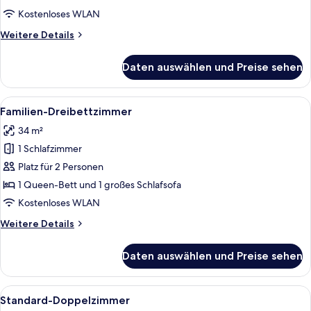
Kostenloses WLAN
Weitere
Weitere Details
Details
für
Daten auswählen und Preise sehen
Comfort-
Doppelzimmer
Alle
Ein Hotelzimmer mit Bett, Sofa, Ferns
2
Familien-Dreibettzimmer
Fotos
34 m²
für
1 Schlafzimmer
Familien-
Dreibettzimmer
Platz für 2 Personen
anzeigen
1 Queen-Bett und 1 großes Schlafsofa
Kostenloses WLAN
Weitere
Weitere Details
Details
für
Daten auswählen und Preise sehen
Familien-
Dreibettzimmer
Alle
Ein Hotelzimmer mit Bett, Schreibtisch
3
Standard-Doppelzimmer
Fotos