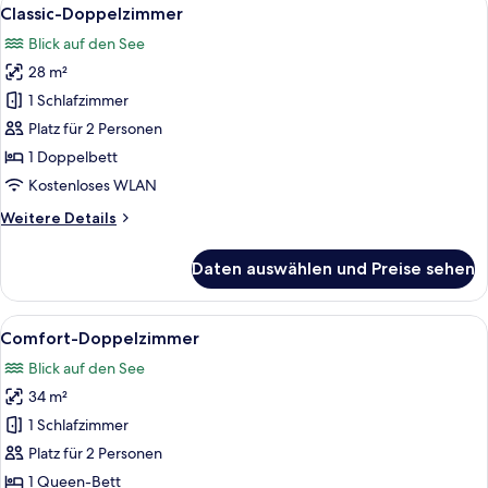
Alle
5
Classic-Doppelzimmer
Fotos
Blick auf den See
für
28 m²
Classic-
Doppelzimmer
1 Schlafzimmer
anzeigen
Platz für 2 Personen
1 Doppelbett
Kostenloses WLAN
Weitere
Weitere Details
Details
für
Daten auswählen und Preise sehen
Classic-
Doppelzimmer
Alle
Ein Hotelzimmer mit Bett, Sofa, Schrei
5
Comfort-Doppelzimmer
Fotos
Blick auf den See
für
34 m²
Comfort-
Doppelzimmer
1 Schlafzimmer
anzeigen
Platz für 2 Personen
1 Queen-Bett