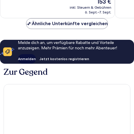
Der
153 €
Sehr
Außerge
Preis
gut,
112
inkl. Steuern & Gebühren
beträgt
6. Sept.–7. Sept.
279
Bewert
153 €
Bewertungen
Ähnliche Unterkünfte vergleichen
Melde dich an, um verfügbare Rabatte und Vorteile
anzuzeigen. Mehr Prämien für noch mehr Abenteuer!
Anmelden
Jetzt kostenlos registrieren
Zur Gegend