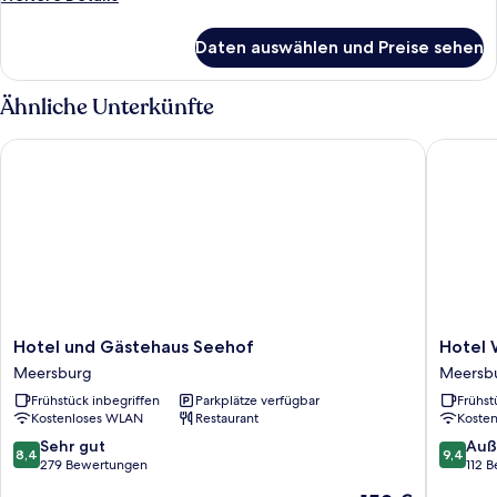
Details
für
Daten auswählen und Preise sehen
Classic-
Einzelzimmer
Ähnliche Unterkünfte
Hotel und Gästehaus Seehof
Hotel W
Hotel
Hotel
Hotel und Gästehaus Seehof
Hotel 
und
Wilder
Meersburg
Meersb
Gästehaus
Mann
Frühstück inbegriffen
Parkplätze verfügbar
Frühst
Seehof
Meersb
Kostenloses WLAN
Restaurant
Koste
Meersburg
8.4
9.4
Sehr gut
Auß
8,4
9,4
von
von
279 Bewertungen
112 
10,
10,