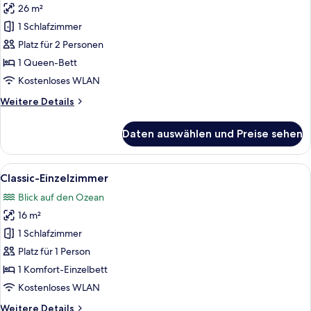
26 m²
für
1 Schlafzimmer
Standard-
Doppelzimmer
Platz für 2 Personen
anzeigen
1 Queen-Bett
Kostenloses WLAN
Weitere
Weitere Details
Details
für
Daten auswählen und Preise sehen
Standard-
Doppelzimmer
Alle
Ein Zimmer mit einem Bett, einem Schr
2
Classic-Einzelzimmer
Fotos
Blick auf den Ozean
für
16 m²
Classic-
Einzelzimmer
1 Schlafzimmer
anzeigen
Platz für 1 Person
1 Komfort-Einzelbett
Kostenloses WLAN
Weitere
Weitere Details