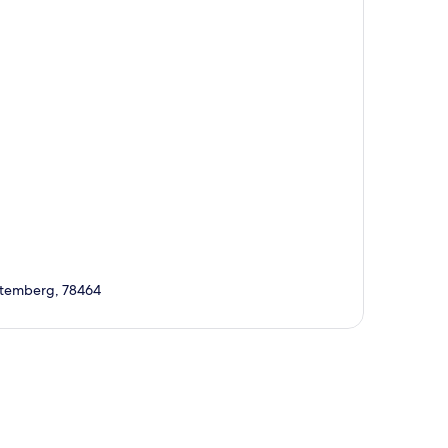
rttemberg, 78464
te