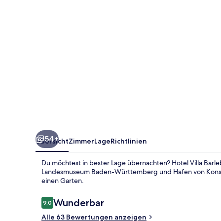
See
54+
Übersicht
Zimmer
Lage
Richtlinien
Du möchtest in bester Lage übernachten? Hotel Villa Barl
Landesmuseum Baden-Württemberg und Hafen von Konstanz. 
einen Garten.
Bewertungen
Wunderbar
9,0
9,0 von 10.
Alle 63 Bewertungen anzeigen