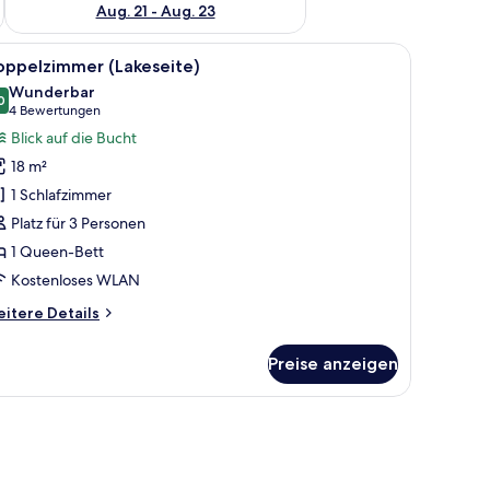
Aug. 21 - Aug. 23
re Bettdecke mit Muster, eine hölzerne Kommode, ein Fernseher auf einem S
le
Ein Schlafzimmer mit einem großen Bett, ein
14
oppelzimmer (Lakeseite)
otos
Wunderbar
ür
0
9,0 von 10
(4
4 Bewertungen
oppelzimmer
Bewertungen)
Blick auf die Bucht
Lakeseite)
18 m²
nzeigen
1 Schlafzimmer
Platz für 3 Personen
1 Queen-Bett
Kostenloses WLAN
itere
itere Details
tails
r
Preise anzeigen
ppelzimmer
akeseite)
l.