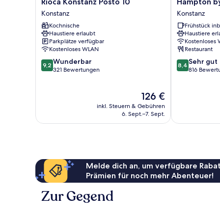
Rioca
Hampton
Rioca Konstanz Posto 10
Hampton by
Konstanz
by
Konstanz
Konstanz
Posto
Hilton
Kochnische
Frühstück inb
10
Konstanz
Haustiere erlaubt
Haustiere erl
Konstanz
Konstanz
Parkplätze verfügbar
Kostenloses
Kostenloses WLAN
Restaurant
9.2
8.4
Wunderbar
Sehr gut
9,2
8,4
von
von
321 Bewertungen
816 Bewert
10,
10,
Wunderbar,
Sehr
Der
126 €
321
gut,
Preis
Bewertungen
816
inkl. Steuern & Gebühren
beträgt
Bewertungen
6. Sept.–7. Sept.
126 €
Melde dich an, um verfügbare Rabat
Prämien für noch mehr Abenteuer!
Zur Gegend