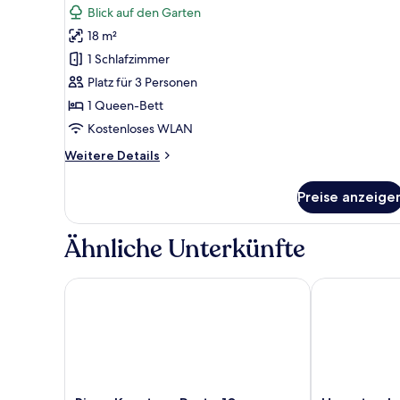
Doppelzimmer
Bewertungen)
Blick auf den Garten
(Parkseite)
18 m²
anzeigen
1 Schlafzimmer
Platz für 3 Personen
1 Queen-Bett
Kostenloses WLAN
Weitere
Weitere Details
Details
für
Preise anzeige
Doppelzimmer
(Parkseite)
Ähnliche Unterkünfte
Rioca Konstanz Posto 10
Hampton by H