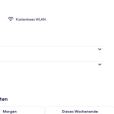
gelände
Kostenloses WLAN
aten
 - Aug. 9.
 Verfügbarkeit für morgen, Aug. 9 - Aug. 10.
Überprüfe die Verfügbarkeit für dies
Morgen
Dieses Wochenende