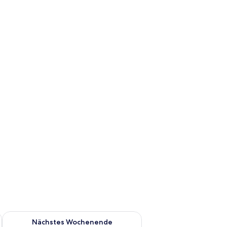
es Wochenende, Aug. 14 - Aug. 16.
Überprüfe die Verfügbarkeit für nächstes Wochenende, Aug. 2
Nächstes Wochenende