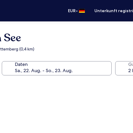
•
EUR
Unterkunft registr
m See
ttemberg (0,4 km)
Daten
G