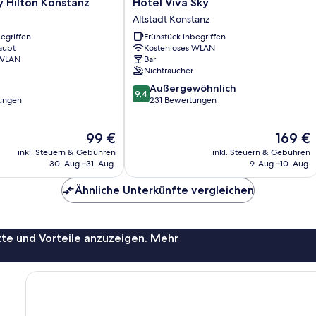
Hotel
 Hilton Konstanz
Hotel Viva Sky
Viva
Altstadt Konstanz
Sky
egriffen
Frühstück inbegriffen
Altstadt
aubt
Kostenloses WLAN
Konstanz
 WLAN
Bar
Nichtraucher
9.4
Außergewöhnlich
9,4
von
ungen
231 Bewertungen
10,
Außergewöhnlich,
Der
Der
99 €
169 €
231
Preis
Preis
Bewertungen
inkl. Steuern & Gebühren
inkl. Steuern & Gebühren
beträgt
beträgt
30. Aug.–31. Aug.
9. Aug.–10. Aug.
99 €
169 €
Ähnliche Unterkünfte vergleichen
te und Vorteile anzuzeigen. Mehr