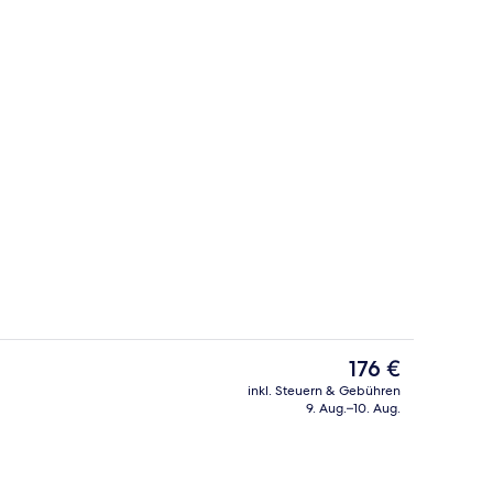
h
Außenbereich
Der
176 €
aktuelle
inkl. Steuern & Gebühren
Preis
9. Aug.–10. Aug.
der Lobby
Innendetails
beträgt
176 €.