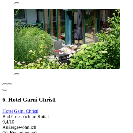
6. Hotel Garni Christl
Hotel Garni Christl
Bad Griesbach im Rottal
9,4/10
Außergewöhnlich
(52 Bewertungen)