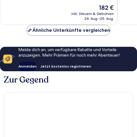
Only
Wunder
10,
Der
182 €
Bad
105
Wunderbar,
Preis
Griesbach
Bewert
139
inkl. Steuern & Gebühren
beträgt
im
24. Aug.–25. Aug.
Bewertungen
182 €
Rottal
Ähnliche Unterkünfte vergleichen
Melde dich an, um verfügbare Rabatte und Vorteile
anzuzeigen. Mehr Prämien für noch mehr Abenteuer!
Anmelden
Jetzt kostenlos registrieren
Zur Gegend