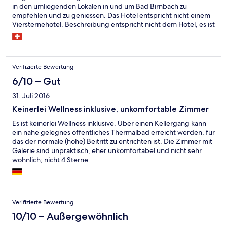
in den umliegenden Lokalen in und um Bad Birnbach zu
empfehlen und zu geniessen. Das Hotel entspricht nicht einem
Viersternehotel. Beschreibung entspricht nicht dem Hotel, es ist
vorerst einmal als Sanatorium gedacht und für Personen die in
Reha sind. Im Dorf ausgeschildert und auf dem Plakat beim
Hotel. Die Zimmer sind zwar groß aber sehr rudimentär
ausgestattet und ohne Komfort.. Es ist auch kein Zimmer aber
Verifizierte Bewertung
eher ein kleines Appartement. WLAN funktioniert nicht, obwohl
ich auf das Problem an der Rezeption aufmerksam gemacht
6/10 – Gut
habe und auch die Lösungen dazu mitlieferte, wollte man einem
31. Juli 2016
Informatiker nicht zuhören und beharrte auf eine
Vorgehensweise. Tipp: einfach über das Loby WLAN sich einen
Keinerlei Wellness inklusive, unkomfortable Zimmer
Account selber erstellen, was aber laut der Rezeption nicht für
Es ist keinerlei Wellness inklusive. Über einen Kellergang kann
die Gäste sein sollte aber dann auch in anderen Gaststätten der
ein nahe gelegnes öffentliches Thermalbad erreicht werden, für
Gegend einsetzbar ist. Organisation Frühstück: man wird einem
das der normale (hohe) Beitritt zu entrichten ist. Die Zimmer mit
Tisch mit anderen Gästen zugeordnet, obwohl viele Tische
Galerie sind unpraktisch, eher unkomfortabel und nicht sehr
bereits leer sind. Einstiegsbild auf Hotels.com entspricht nicht
wohnlich; nicht 4 Sterne.
der Realität, Schwimmbad gehört nicht zum Hotel, ist mit
Ermäßigung kostenpflichtig. Hotel für Personen in der Reha
oder in Konvaleszenz ideal und geeignet, und als Sanatorium /
Kurhotel „für alle Kassen“ geeignet, wie auf dem Schild am
Eingang steht, ist aber kein vier Sterne Hotel, wie sie
Verifizierte Bewertung
üblicherweise auf Hotels.com angeboten werden.
10/10 – Außergewöhnlich