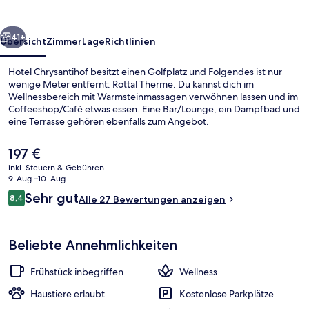
rück
Weiter
41+
Übersicht
Zimmer
Lage
Richtlinien
Hotel Chrysantihof besitzt einen Golfplatz und Folgendes ist nur
wenige Meter entfernt: Rottal Therme. Du kannst dich im
Wellnessbereich mit Warmsteinmassagen verwöhnen lassen und im
Coffeeshop/Café etwas essen. Eine Bar/Lounge, ein Dampfbad und
eine Terrasse gehören ebenfalls zum Angebot.
Der
197 €
aktuelle
inkl. Steuern & Gebühren
Preis
9. Aug.–10. Aug.
Außenpool
beträgt
Bewertungen
Sehr gut
8,4
Alle 27 Bewertungen anzeigen
197 €.
8,4 von 10.
Beliebte Annehmlichkeiten
Frühstück inbegriffen
Wellness
Haustiere erlaubt
Kostenlose Parkplätze