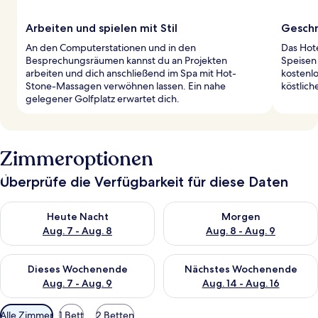
Arbeiten und spielen mit Stil
Geschm
An den Computerstationen und in den
Das Hote
Besprechungsräumen kannst du an Projekten
Speisen 
arbeiten und dich anschließend im Spa mit Hot-
kostenlo
Stone-Massagen verwöhnen lassen. Ein nahe
köstlich
gelegener Golfplatz erwartet dich.
Zimmeroptionen
Überprüfe die Verfügbarkeit für diese Daten
Überprüfe die Verfügbarkeit für heute Nacht, Aug. 7 - Aug. 8.
Überprüfe die Verfügbarkeit f
Heute Nacht
Morgen
Aug. 7 - Aug. 8
Aug. 8 - Aug. 9
Überprüfe die Verfügbarkeit für dieses Wochenende, Aug. 7 - 
Überprüfe die Verfügbarkeit f
Dieses Wochenende
Nächstes Wochenende
Aug. 7 - Aug. 9
Aug. 14 - Aug. 16
Verfügbare
Alle Zimmer
1 Bett
2 Betten