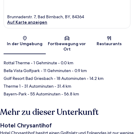
Brunnaderstr. 7, Bad Birnbach, BY, 84364
Auf Karte anzeigen
Karte
In der Umgebung
Fortbewegung vor
Restaurants
Ort
Rottal Therme
- 1 Gehminute
- 0.0 km
Bella Vista Golfpark
- 11 Gehminuten
- 0.9 km
Golf Resort Bad Griesbach
- 18 Autominuten
- 14.2 km
Therme 1
- 31 Autominuten
- 31.4 km
Bayern-Park
- 55 Autominuten
- 56.8 km
Mehr zu dieser Unterkunft
Hotel Chrysantihof
Hotel Chrysantihof besitzt einen Golfplatz und Folgendes ist nur wenige