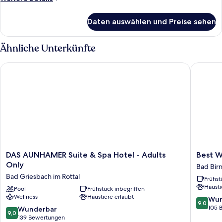
Details
für
Daten auswählen und Preise sehen
Einzelzimmer
Ähnliche Unterkünfte
DAS AUNHAMER Suite & Spa Hotel - Adults Only
Best Wes
DAS
Best
DAS AUNHAMER Suite & Spa Hotel - Adults
Best W
AUNHAMER
Western
Only
Bad Bir
Suite
Apartho
Bad Griesbach im Rottal
Frühst
&
Birnbac
Hausti
Spa
Pool
Frühstück inbegriffen
Bad
Wellness
Haustiere erlaubt
Hotel
Birnbac
9.0
Wun
9,0
-
von
105 
9.0
Wunderbar
9,0
Adults
10,
von
139 Bewertungen