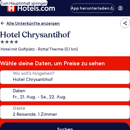
Zum Hauptinhalt springen
App herunterladen
Alle Unterkünfte anzeigen
Hotel Chrysantihof
4.0-
Sterne-
Hotel mit Golfplatz - Rottal Therme (0,1 km)
Unterkunft
Wähle deine Daten, um Preise zu sehen
Wo soll’s hingehen?
Daten
Gäste
Suchen