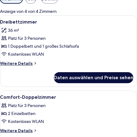
Filter
für
Anzeige von 4 von 4 Zimmern
Zimmer
Alle
Ein Zimmer mit einem Etagenbett, ein
7
Dreibettzimmer
Fotos
36 m²
für
Platz für 3 Personen
Dreibettzimmer
anzeigen
1 Doppelbett und 1 großes Schlafsofa
Kostenloses WLAN
Weitere
Weitere Details
Details
für
Daten auswählen und Preise sehen
Dreibettzimmer
Alle
Comfort-Doppelzimmer | Minibar, Zimm
4
Comfort-Doppelzimmer
Fotos
Platz für 3 Personen
für
2 Einzelbetten
Comfort-
Doppelzimmer
Kostenloses WLAN
anzeigen
Weitere
Weitere Details
Details