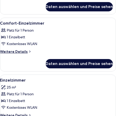
für
Daten auswählen und Preise sehen
Comfort-
Doppelzimmer
Alle
Ein Hotelzimmer mit Bett, Schreibtisc
5
Comfort-Einzelzimmer
Fotos
Platz für 1 Person
für
1 Einzelbett
Comfort-
Einzelzimmer
Kostenloses WLAN
anzeigen
Weitere
Weitere Details
Details
für
Daten auswählen und Preise sehen
Comfort-
Einzelzimmer
Alle
Ein Zimmer mit einem Etagenbett, ein
7
Einzelzimmer
Fotos
25 m²
für
Platz für 1 Person
Einzelzimmer
anzeigen
1 Einzelbett
Kostenloses WLAN
Weitere
Weitere Details