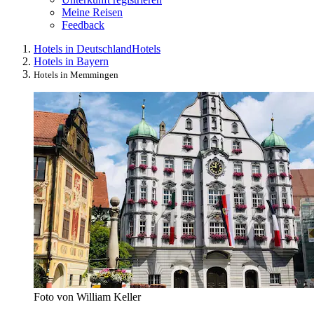
Meine Reisen
Feedback
Hotels in Deutschland
Hotels
Hotels in Bayern
Hotels in Memmingen
Foto von William Keller