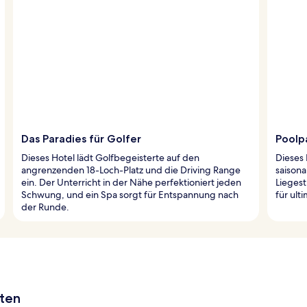
Das Paradies für Golfer
Poolp
Dieses Hotel lädt Golfbegeisterte auf den
Dieses 
angrenzenden 18-Loch-Platz und die Driving Range
saisona
ein. Der Unterricht in der Nähe perfektioniert jeden
Lieges
Schwung, und ein Spa sorgt für Entspannung nach
für ult
der Runde.
aten