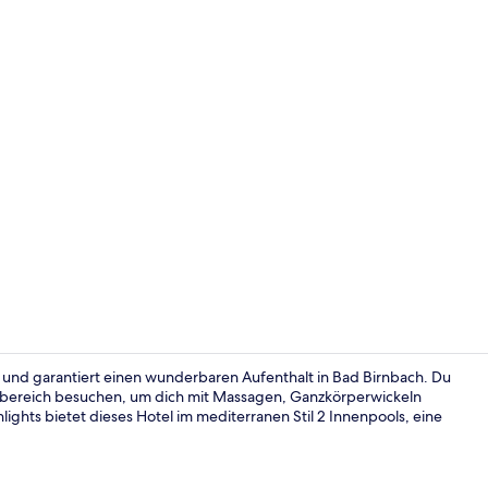
Außenberei
es und garantiert einen wunderbaren Aufenthalt in Bad Birnbach. Du
sbereich besuchen, um dich mit Massagen, Ganzkörperwickeln
ights bietet dieses Hotel im mediterranen Stil 2 Innenpools, eine
Tägliches in