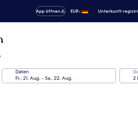
•
App öffnen
EUR
Unterkunft registr
h
h
Daten
G