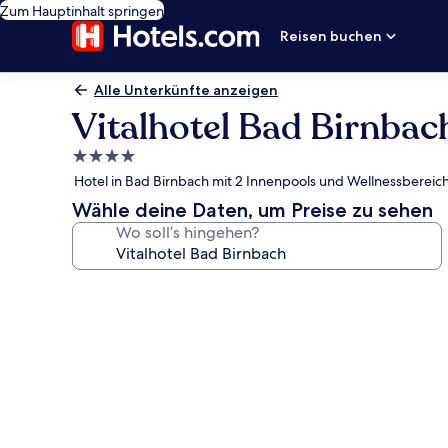
Zum Hauptinhalt springen
Reisen buchen
Alle Unterkünfte anzeigen
Vitalhotel Bad Birnbac
4.0-
Sterne-
Hotel in Bad Birnbach mit 2 Innenpools und Wellnessbereic
Unterkunft
Wähle deine Daten, um Preise zu sehen
Wo soll’s hingehen?
Fotogalerie
von
Vitalhotel
Bad
Birnbach