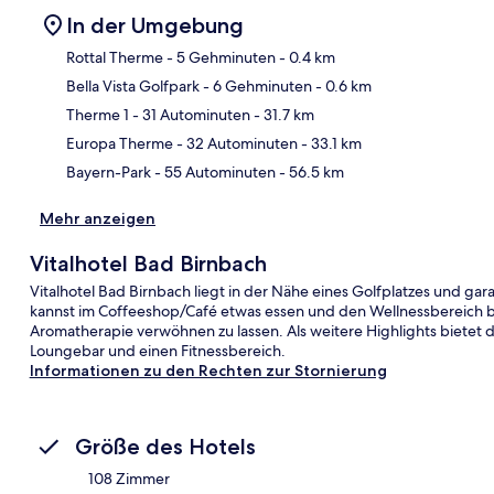
In der Umgebung
Rottal Therme
- 5 Gehminuten
- 0.4 km
Bella Vista Golfpark
- 6 Gehminuten
- 0.6 km
Kar
Therme 1
- 31 Autominuten
- 31.7 km
Europa Therme
- 32 Autominuten
- 33.1 km
Bayern-Park
- 55 Autominuten
- 56.5 km
Mehr anzeigen
Vitalhotel Bad Birnbach
Vitalhotel Bad Birnbach liegt in der Nähe eines Golfplatzes und ga
kannst im Coffeeshop/Café etwas essen und den Wellnessbereich 
Aromatherapie verwöhnen zu lassen. Als weitere Highlights bietet d
Loungebar und einen Fitnessbereich.
Informationen zu den Rechten zur Stornierung
Größe des Hotels
108 Zimmer