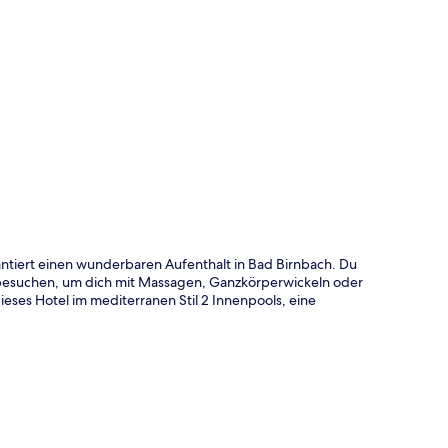
te
rantiert einen wunderbaren Aufenthalt in Bad Birnbach. Du
besuchen, um dich mit Massagen, Ganzkörperwickeln oder
ieses Hotel im mediterranen Stil 2 Innenpools, eine