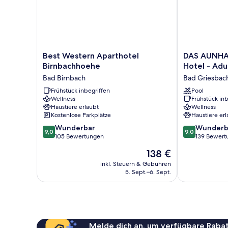
Best
DAS
Best Western Aparthotel
DAS AUNHA
Western
AUNHAMER
Birnbachhoehe
Hotel - Adu
Aparthotel
Suite
Bad Birnbach
Bad Griesbach
Birnbachhoehe
&
Bad
Frühstück inbegriffen
Spa
Pool
Wellness
Frühstück inb
Birnbach
Hotel
Haustiere erlaubt
Wellness
-
Kostenlose Parkplätze
Haustiere erl
Adults
9.0
9.0
Wunderbar
Only
Wunderb
9,0
9,0
von
von
105 Bewertungen
Bad
139 Bewert
10,
10,
Griesbach
Der
138 €
Wunderbar,
Wunderbar,
im
Preis
105
139
inkl. Steuern & Gebühren
Rottal
beträgt
5. Sept.–6. Sept.
Bewertungen
Bewertungen
138 €
Melde dich an, um verfügbare Rabat