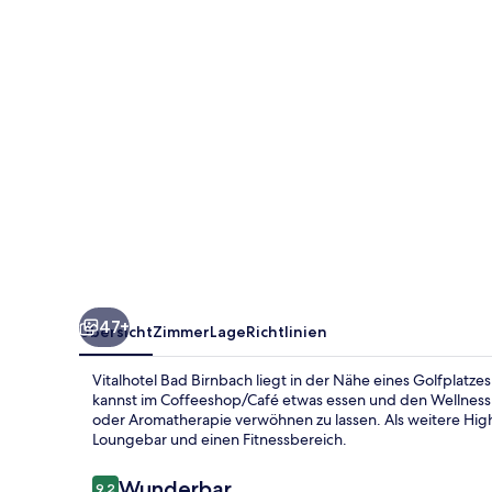
47+
Übersicht
Zimmer
Lage
Richtlinien
Vitalhotel Bad Birnbach liegt in der Nähe eines Golfplatz
kannst im Coffeeshop/Café etwas essen und den Wellnes
oder Aromatherapie verwöhnen zu lassen. Als weitere Highl
Loungebar und einen Fitnessbereich.
Bewertungen
Wunderbar
9,2