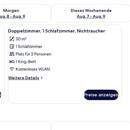
 - Aug. 8.
 Verfügbarkeit für morgen, Aug. 8 - Aug. 9.
Überprüfe die Verfügbarkeit für dies
Morgen
Dieses Wochenende
ug. 8 - Aug. 9
Aug. 7 - Aug. 9
eibtisch, Stuhl, Nachttisch und einem Fenster mit Vorhängen.
Alle
Ein Hotelzimmer mit Bett, Schreibtisch
1
Doppelzimmer, 1 Schlafzimmer, Nichtraucher
Fotos
30 m²
für
1 Schlafzimmer
Doppelzimmer,
1
Platz für 2 Personen
Schlafzimmer,
1 King-Bett
Nichtraucher
Kostenloses WLAN
anzeigen
Weitere
Weitere Details
Details
für
Doppelzimmer,
n
Preise anzeigen
1
Schlafzimmer,
Nichtraucher
 Suite & Spa Hotel - Adults Only
Hotel Chrysantihof