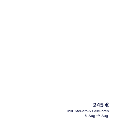
ch
Ausstattung der Unterkunft
Der
245 €
aktuelle
inkl. Steuern & Gebühren
Preis
8. Aug.–9. Aug.
begriffenes Frühstücksbuffet
Sauna, Körperbehandlungen, Aromat
beträgt
245 €.