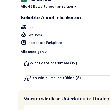
9,2 von 10.
Alle 43 Bewertungen anzeigen
Außenbereic
Beliebte Annehmlichkeiten
Pool
Wellness
Kostenlose Parkplätze
Alle anzeigen
Wichtigste Merkmale
(12)
Sich wie zu Hause fühlen
(6)
Warum wir diese Unterkunft toll finden