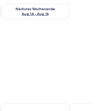
es Wochenende, Aug. 7 - Aug. 9.
Überprüfe die Verfügbarkeit für nächstes Wochenende, Aug. 1
Nächstes Wochenende
Aug. 14 - Aug. 16
, Stuhl, kleinem Tisch, Nachttisch und einem Fenster mit Vorhängen.
Chalet an der Brunnader
Hotel Randsbergerhof