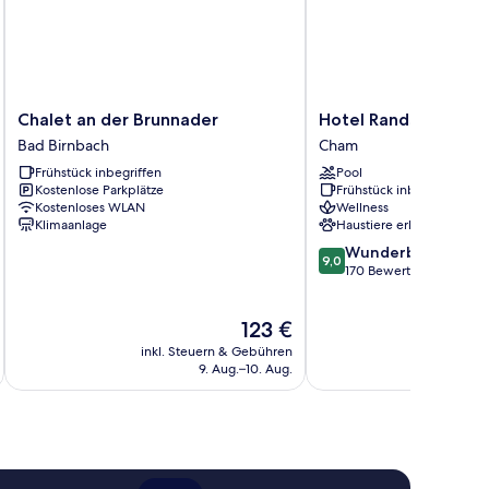
Chalet
Hotel
Chalet an der Brunnader
Hotel Randsbergerh
an
Randsbergerhof
Bad Birnbach
Cham
der
Cham
Frühstück inbegriffen
Pool
Brunnader
Kostenlose Parkplätze
Frühstück inbegriffen
Bad
Kostenloses WLAN
Wellness
Birnbach
Klimaanlage
Haustiere erlaubt
9.0
Wunderbar
9,0
von
170 Bewertungen
10,
Wunderbar,
Der
123 €
170
Preis
Bewertungen
inkl. Steuern & Gebühren
inkl. S
beträgt
9. Aug.–10. Aug.
123 €