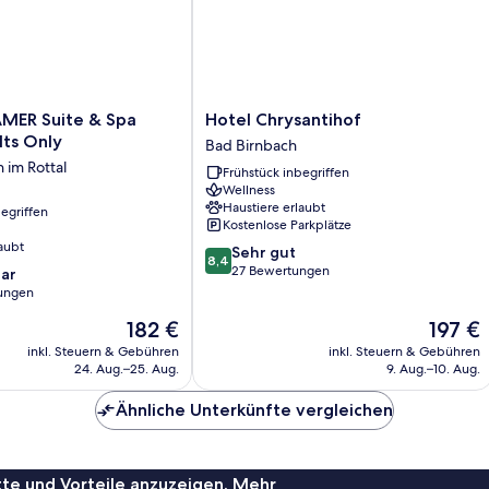
Hotel
MER Suite & Spa
Hotel Chrysantihof
Chrysantihof
lts Only
Bad Birnbach
Bad
 im Rottal
Frühstück inbegriffen
Birnbach
Wellness
Haustiere erlaubt
egriffen
Kostenlose Parkplätze
aubt
8.4
Sehr gut
8,4
von
27 Bewertungen
ar
10,
ungen
Sehr
Der
Der
182 €
197 €
gut,
Preis
Preis
27
inkl. Steuern & Gebühren
inkl. Steuern & Gebühren
beträgt
beträgt
Bewertungen
24. Aug.–25. Aug.
9. Aug.–10. Aug.
182 €
197 €
Ähnliche Unterkünfte vergleichen
te und Vorteile anzuzeigen. Mehr