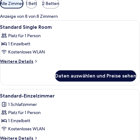
Verfügbare
Alle Zimmer
1 Bett
2 Betten
Filter
für
Anzeige von 8 von 8 Zimmern
Zimmer
Alle
Ein modernes Badezimmer mit einer D
1
Standard Single Room
Fotos
Platz für 1 Person
für
1 Einzelbett
Standard
Single
Kostenloses WLAN
Room
Weitere
Weitere Details
anzeigen
Details
für
Daten auswählen und Preise sehen
Standard
Single
Room
Alle
Ein Einzelbett mit grauer Decke, ein
5
Standard-Einzelzimmer
Fotos
1 Schlafzimmer
für
Platz für 1 Person
Standard-
Einzelzimmer
1 Einzelbett
anzeigen
Kostenloses WLAN
Weitere
Weitere Details