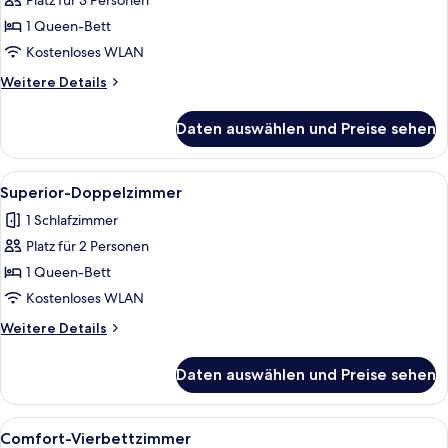
Platz für 3 Personen
Standard-
Doppelzimmer
1 Queen-Bett
anzeigen
Kostenloses WLAN
Weitere
Weitere Details
Details
für
Daten auswählen und Preise sehen
Standard-
Doppelzimmer
Alle
Ein modernes Schlafzimmer mit einer
7
Superior-Doppelzimmer
Fotos
1 Schlafzimmer
für
Platz für 2 Personen
Superior-
Doppelzimmer
1 Queen-Bett
anzeigen
Kostenloses WLAN
Weitere
Weitere Details
Details
für
Daten auswählen und Preise sehen
Superior-
Doppelzimmer
Alle
Ein ordentlich bezogenes Bett grauem
6
Comfort-Vierbettzimmer