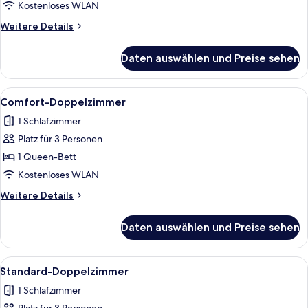
anzeigen
Kostenloses WLAN
Weitere
Weitere Details
Details
für
Daten auswählen und Preise sehen
Standard-
Doppelzimmer
Alle
Ein modernes Schlafzimmer mit Doppelb
7
Comfort-Doppelzimmer
Fotos
1 Schlafzimmer
für
Platz für 3 Personen
Comfort-
Doppelzimmer
1 Queen-Bett
anzeigen
Kostenloses WLAN
Weitere
Weitere Details
Details
für
Daten auswählen und Preise sehen
Comfort-
Doppelzimmer
Alle
Ein Zimmer mit Schreibtisch, Stuhl, L
6
Standard-Doppelzimmer
Fotos
1 Schlafzimmer
für