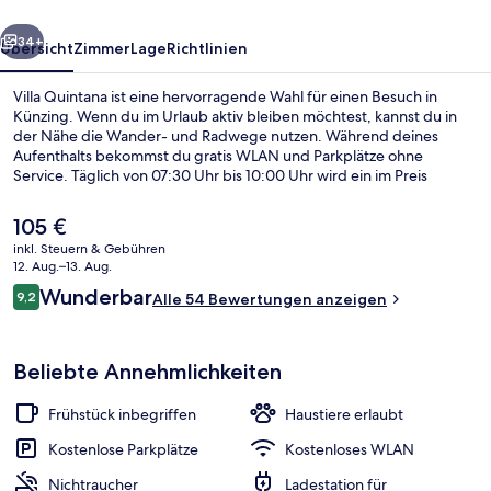
rück
Weiter
34+
Übersicht
Zimmer
Lage
Richtlinien
Villa Quintana ist eine hervorragende Wahl für einen Besuch in
Künzing. Wenn du im Urlaub aktiv bleiben möchtest, kannst du in
der Nähe die Wander- und Radwege nutzen. Während deines
Aufenthalts bekommst du gratis WLAN und Parkplätze ohne
Service. Täglich von 07:30 Uhr bis 10:00 Uhr wird ein im Preis
inbegriffenes Frühstücksbuffet serviert.
Der
105 €
aktuelle
inkl. Steuern & Gebühren
Preis
12. Aug.–13. Aug.
Superior-Doppelzimmer | Allergikerbe
beträgt
Bewertungen
Wunderbar
9,2
Alle 54 Bewertungen anzeigen
105 €.
9,2 von 10.
Beliebte Annehmlichkeiten
Frühstück inbegriffen
Haustiere erlaubt
Kostenlose Parkplätze
Kostenloses WLAN
Nichtraucher
Ladestation für