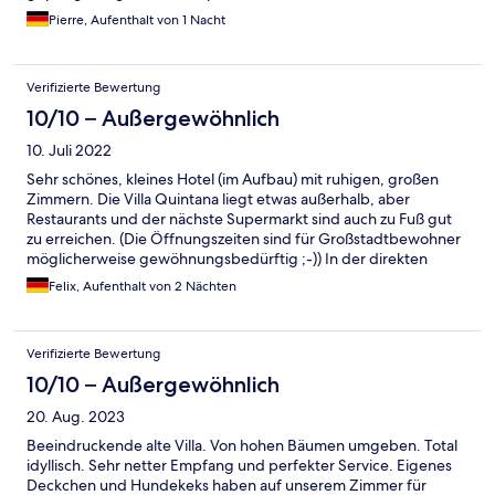
dass noch Umbauten stattfinden aber nicht störend und bei
Pierre, Aufenthalt von 1 Nacht
einen solchen Gebäude auch normal. Das Frühstück ist super
lecker und für jeden was dabei. Wir kommen gern wieder.
Verifizierte Bewertung
10/10 – Außergewöhnlich
10. Juli 2022
Sehr schönes, kleines Hotel (im Aufbau) mit ruhigen, großen
Zimmern. Die Villa Quintana liegt etwas außerhalb, aber
Restaurants und der nächste Supermarkt sind auch zu Fuß gut
zu erreichen. (Die Öffnungszeiten sind für Großstadtbewohner
möglicherweise gewöhnungsbedürftig ;-)) In der direkten
Umgebung findet man viele Sehenswürdigkeiten und schöne
Felix, Aufenthalt von 2 Nächten
Radwege (auch entlang der Donau). Die Eigentümer sind sehr
freundlich und hilfsbereit. Ich habe meinen Aufenthalt in der
Villa Quintana sehr genossen :-)
Verifizierte Bewertung
10/10 – Außergewöhnlich
20. Aug. 2023
Beeindruckende alte Villa. Von hohen Bäumen umgeben. Total
idyllisch. Sehr netter Empfang und perfekter Service. Eigenes
Deckchen und Hundekeks haben auf unserem Zimmer für