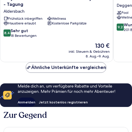
-
-
- Tagung
Deggen
Hotel
Gasthof
Aldersbach
Pool
-
Höttl
Wellne
Restaurant
Frühstück inbegriffen
Wellness
Deggen
Haustiere erlaubt
Kostenlose Parkplätze
-
9.2
Wun
9,2
Partyservice
von
201 
8.4
Sehr gut
8,4
-
10,
von
18 Bewertungen
Tagung
Wunder
10,
Der
130 €
Aldersbach
201
Sehr
Preis
Bewert
gut,
inkl. Steuern & Gebühren
beträgt
8. Aug.–9. Aug.
18
130 €
Bewertungen
Ähnliche Unterkünfte vergleichen
Melde dich an, um verfügbare Rabatte und Vorteile
anzuzeigen. Mehr Prämien für noch mehr Abenteuer!
Anmelden
Jetzt kostenlos registrieren
Zur Gegend