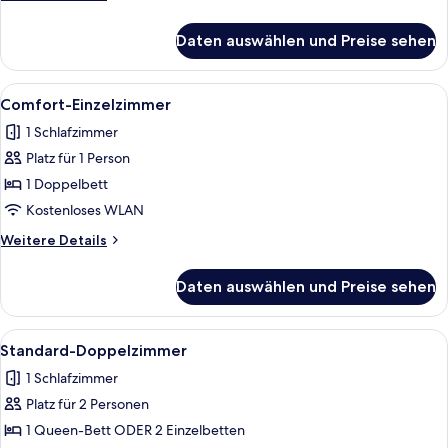
Details
für
Daten auswählen und Preise sehen
Standard-
Einzelzimmer
Alle
Ein Schlafzimmer mit einem Bett, zwe
8
Comfort-Einzelzimmer
Fotos
1 Schlafzimmer
für
Platz für 1 Person
Comfort-
Einzelzimmer
1 Doppelbett
anzeigen
Kostenloses WLAN
Weitere
Weitere Details
Details
für
Daten auswählen und Preise sehen
Comfort-
Einzelzimmer
Alle
Ein Schlafzimmer mit zwei Betten, ei
5
Standard-Doppelzimmer
Fotos
1 Schlafzimmer
für
Platz für 2 Personen
Standard-
Doppelzimmer
1 Queen-Bett ODER 2 Einzelbetten