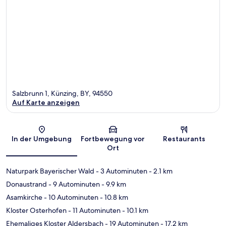
Salzbrunn 1, Künzing, BY, 94550
Auf Karte anzeigen
Karte
In der Umgebung
Fortbewegung vor
Restaurants
Ort
Naturpark Bayerischer Wald
- 3 Autominuten
- 2.1 km
Donaustrand
- 9 Autominuten
- 9.9 km
Asamkirche
- 10 Autominuten
- 10.8 km
Kloster Osterhofen
- 11 Autominuten
- 10.1 km
Ehemaliges Kloster Aldersbach
- 19 Autominuten
- 17.2 km