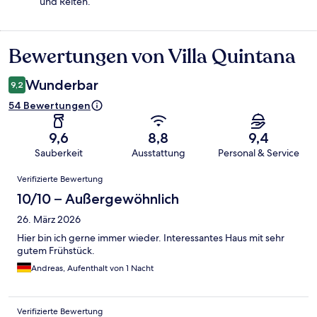
und Reiten.
Bewertungen von Villa Quintana
Bewertungen
Wunderbar
9,2
54 Bewertungen
9,6
8,8
9,4
Sauberkeit
Ausstattung
Personal & Service
Bewertungen
Verifizierte Bewertung
10/10 – Außergewöhnlich
26. März 2026
Hier bin ich gerne immer wieder. Interessantes Haus mit sehr
gutem Frühstück.
Andreas, Aufenthalt von 1 Nacht
Verifizierte Bewertung