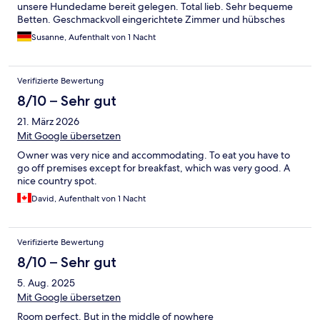
unsere Hundedame bereit gelegen. Total lieb. Sehr bequeme
Betten. Geschmackvoll eingerichtete Zimmer und hübsches
Badezimmer. Frühstück lecker, besonders die selbst gemachten
Susanne, Aufenthalt von 1 Nacht
Marmeladen. Wir kommen gerne wieder.
Verifizierte Bewertung
8/10 – Sehr gut
21. März 2026
Mit Google übersetzen
Owner was very nice and accommodating. To eat you have to
go off premises except for breakfast, which was very good. A
nice country spot.
David, Aufenthalt von 1 Nacht
Verifizierte Bewertung
8/10 – Sehr gut
5. Aug. 2025
Mit Google übersetzen
Room perfect. But in the middle of nowhere