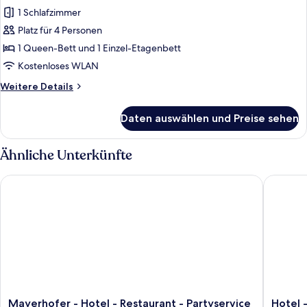
Fotos
1 Schlafzimmer
für
Platz für 4 Personen
Comfort-
Vierbettzimmer
1 Queen-Bett und 1 Einzel-Etagenbett
anzeigen
Kostenloses WLAN
Weitere
Weitere Details
Details
für
Daten auswählen und Preise sehen
Comfort-
Vierbettzimmer
Ähnliche Unterkünfte
Mayerhofer - Hotel - Restaurant - Partyservice - Tagung
Hotel - 
Mayerhofer
Hotel
Mayerhofer - Hotel - Restaurant - Partyservice
Hotel 