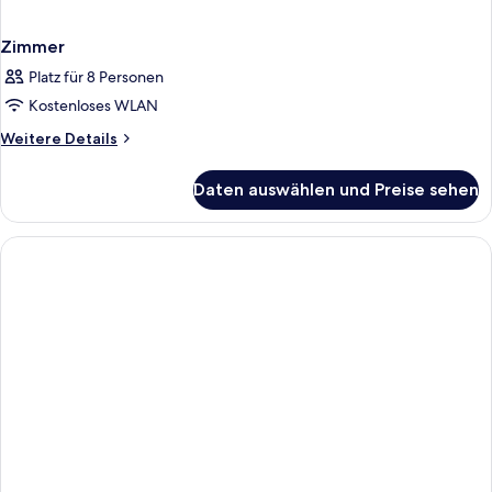
Zimmer
Platz für 8 Personen
Kostenloses WLAN
Weitere
Weitere Details
Details
für
Daten auswählen und Preise sehen
Zimmer