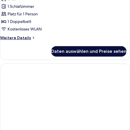
für
1 Schlafzimmer
Superior-
Einzelzimmer
Platz für 1 Person
anzeigen
1 Doppelbett
Kostenloses WLAN
Weitere
Weitere Details
Details
für
Daten auswählen und Preise sehen
Superior-
Einzelzimmer