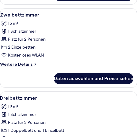
Alle
Ein Hotelzimmer mit zwei Betten, eine
5
Zweibettzimmer
Fotos
15 m²
für
1 Schlafzimmer
Zweibettzimmer
anzeigen
Platz für 2 Personen
2 Einzelbetten
Kostenloses WLAN
Weitere
Weitere Details
Details
für
Daten auswählen und Preise sehen
Zweibettzimmer
Alle
Ein Hotelzimmer mit zwei Betten, ein
4
Dreibettzimmer
Fotos
19 m²
für
1 Schlafzimmer
Dreibettzimmer
anzeigen
Platz für 3 Personen
1 Doppelbett und 1 Einzelbett