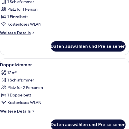
1 Schlafzimmer
Einzelzimmer
anzeigen
Platz für 1 Person
1 Einzelbett
Kostenloses WLAN
Weitere
Weitere Details
Details
für
Daten auswählen und Preise sehen
Einzelzimmer
Alle
Ein Hotelzimmer mit zwei Betten, eine
4
Doppelzimmer
Fotos
17 m²
für
1 Schlafzimmer
Doppelzimmer
anzeigen
Platz für 2 Personen
1 Doppelbett
Kostenloses WLAN
Weitere
Weitere Details
Details
für
Daten auswählen und Preise sehen
Doppelzimmer