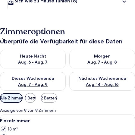
Sich wie zu Hause fühlen
(6)
Zimmeroptionen
Überprüfe die Verfügbarkeit für diese Daten
Überprüfe die Verfügbarkeit für heute Nacht, Aug. 6 - Aug. 7.
Überprüfe die Verfügbarkeit f
Heute Nacht
Morgen
Aug. 6 - Aug. 7
Aug. 7 - Aug. 8
Überprüfe die Verfügbarkeit für dieses Wochenende, Aug. 7 - 
Überprüfe die Verfügbarkeit f
Dieses Wochenende
Nächstes Wochenende
Aug. 7 - Aug. 9
Aug. 14 - Aug. 16
Verfügbare
Alle Zimmer
1 Bett
2 Betten
Filter
für
Anzeige von 9 von 9 Zimmern
Zimmer
Alle
Ein Hotelzimmer mit einem Bett, einem
5
Einzelzimmer
Fotos
13 m²
für