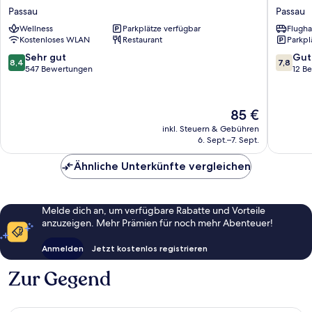
Inn
Express
Passau
Passau
Passau
Hotel
Wellness
Parkplätze verfügbar
Flugha
Weisser
Passau
Kostenloses WLAN
Restaurant
Parkpl
Hase
Passau
Passau
8.4
7.8
Sehr gut
Gut
8,4
7,8
von
von
547 Bewertungen
12 B
10,
10,
Sehr
Gut,
gut,
12
Der
85 €
547
Bewert
Preis
inkl. Steuern & Gebühren
Bewertungen
beträgt
6. Sept.–7. Sept.
85 €
Ähnliche Unterkünfte vergleichen
Melde dich an, um verfügbare Rabatte und Vorteile
anzuzeigen. Mehr Prämien für noch mehr Abenteuer!
Anmelden
Jetzt kostenlos registrieren
Zur Gegend