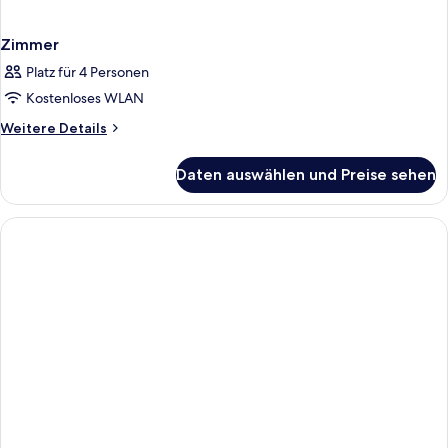
Zimmer
Platz für 4 Personen
Kostenloses WLAN
Weitere
Weitere Details
Details
für
Daten auswählen und Preise sehen
Zimmer