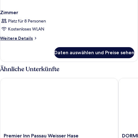
Zimmer
Platz für 8 Personen
Kostenloses WLAN
Weitere
Weitere Details
Details
für
Daten auswählen und Preise sehen
Zimmer
Ähnliche Unterkünfte
Premier Inn Passau Weisser Hase
DORMERO
Premier
DORME
Premier Inn Passau Weisser Hase
DORMER