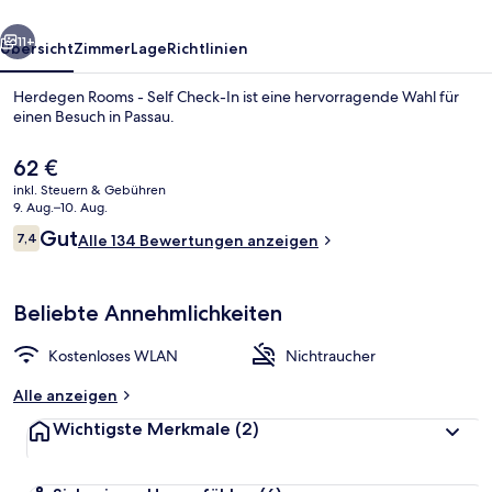
In
rück
Weiter
11+
Übersicht
Zimmer
Lage
Richtlinien
Herdegen Rooms - Self Check-In ist eine hervorragende Wahl für
einen Besuch in Passau.
Der
62 €
aktuelle
inkl. Steuern & Gebühren
Preis
9. Aug.–10. Aug.
beträgt
Bewertungen
Gut
7,4
Alle 134 Bewertungen anzeigen
62 €.
7,4 von 10.
Schreibtisch, laptopgeeigneter Arbeits
Beliebte Annehmlichkeiten
Kostenloses WLAN
Nichtraucher
Alle anzeigen
Wichtigste Merkmale
(2)