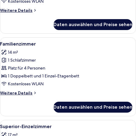
Kostenloses WLAN
Weitere
Weitere Details
Details
für
Daten auswählen und Preise sehen
Dreibettzimmer
Alle
Ein Hotelzimmer mit Bett, weißen Lak
3
Familienzimmer
Fotos
14 m²
für
1 Schlafzimmer
Familienzimmer
anzeigen
Platz für 4 Personen
1 Doppelbett und 1 Einzel-Etagenbett
Kostenloses WLAN
Weitere
Weitere Details
Details
für
Daten auswählen und Preise sehen
Familienzimmer
Alle
Ein Hotelzimmer mit Bett, weißen Lak
4
Superior-Einzelzimmer
Fotos
17 m²