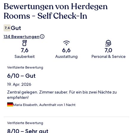
Bewertungen von Herdegen
Bewertungen
Rooms - Self Check-In
Gut
7,4
134 Bewertungen
7,6
6,6
7,0
Sauberkeit
Ausstattung
Personal & Service
Bewertungen
Verifizierte Bewertung
6/10 – Gut
19. Apr. 2026
Zentral gelegen. Zimmer sauber. Für ein bis zwei Nächte zu
empfehlen!
Maria Elisabeth, Aufenthalt von 1 Nacht
Verifizierte Bewertung
8/10 – Sehr gut