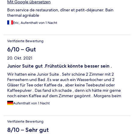
Mit Google übersetzen
Bon service de restauration, dîner et petit-déjeuner. Bain
thermal agréable
Eric, Aufenthalt von 1 Nacht
Verifizierte Bewertung
6/10 – Gut
20. Okt. 2021
Junior Suite gut .Frühstück könnte besser sein .
Wir hatten eine Junior Suite . Sehr schöne 2 Zimmer mit 2
Fernsehern und Bad .Es war auch ein Wasserkocher und 2
Gläser für Tee oder Kaffee da , aber keine Teebeutel oder
Kaffeepulver . Das fand ich schade , denn ich hätte mir gerne
noch einen Kaffee auf dem Zimmer gegönnt . Morgens beim
Frühstück gab es zwar normalen Kaffee , aber der schmeckte
Aufenthalt von 1 Nacht
mir nicht wirklich . Körnerbrötchen bekam ich auch erst auf
Nachfrage und es waren auch nicht viele die dann gebracht
wurden, sodass diese schnell weg waren . Für den Preis
Verifizierte Bewertung
enttäuschend . Ich würde nicht mehr buchen .
8/10 – Sehr gut