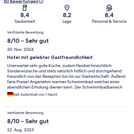
50 Bewertungen
8,4
8,2
8,4
Sauberkeit
Lage
Personal & Service
Bewertungen
Verifizierte Bewertung
8/10 – Sehr gut
30. Nov. 2024
Hotel mit gelebter Gastfreundlichkeit
Unerwartet sehr gute Küche, zudem flexibel hinsichtlich
Sonderwünsche und stets natürlich höflich und durchgehend
freundlich von der Rezeption bis hin zur Gastwirtschaft. Äußerst
faire Preise! Angenehm warmes Schwimmbad welches einer
abendlichen Erholung dienen kann. Der Schwimmbadbereich
und Saunabereich dürften etwas intensiver aufbereitet werden.
Ralf, Aufenthalt von 1 Nacht
Verifizierte Bewertung
8/10 – Sehr gut
22. Aug. 2023