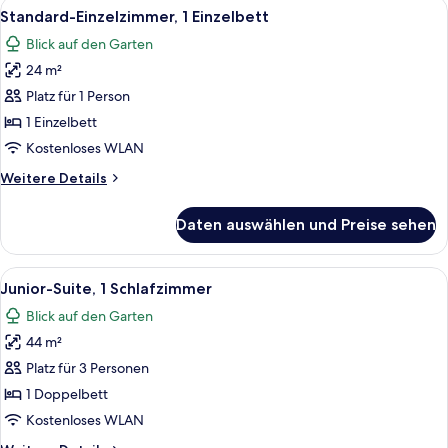
Alle
Ein Hotelzimmer mit Bett, Schreibtisc
5
Standard-Einzelzimmer, 1 Einzelbett
Fotos
Blick auf den Garten
für
24 m²
Standard-
Einzelzimmer,
Platz für 1 Person
1 Einzelbett
1 Einzelbett
anzeigen
Kostenloses WLAN
Weitere
Weitere Details
Details
für
Daten auswählen und Preise sehen
Standard-
Einzelzimmer,
1 Einzelbett
Alle
Ein Hotelzimmer mit einem hölzernen 
23
Junior-Suite, 1 Schlafzimmer
Fotos
Blick auf den Garten
für
44 m²
Junior-
Suite,
Platz für 3 Personen
1
1 Doppelbett
Schlafzimmer
Kostenloses WLAN
anzeigen