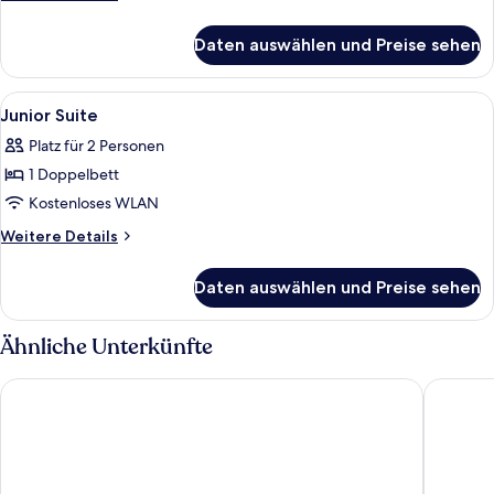
anzeigen
Details
für
Daten auswählen und Preise sehen
Weinzierl
Double
Room
Alle
Schreibtisch, schallisolierte Zimmer,
4
Junior Suite
Fotos
Platz für 2 Personen
für
1 Doppelbett
Junior
Suite
Kostenloses WLAN
anzeigen
Weitere
Weitere Details
Details
für
Daten auswählen und Preise sehen
Junior
Suite
Ähnliche Unterkünfte
DAS AUNHAMER Suite & Spa Hotel - Adults Only
Parkhote