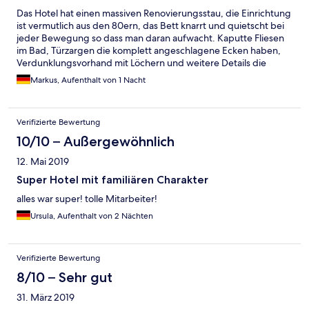
Das Hotel hat einen massiven Renovierungsstau, die Einrichtung
ist vermutlich aus den 80ern, das Bett knarrt und quietscht bei
jeder Bewegung so dass man daran aufwacht. Kaputte Fliesen
im Bad, Türzargen die komplett angeschlagene Ecken haben,
Verdunklungsvorhand mit Löchern und weitere Details die
einem das Zimmer nicht sonderlich wohnlich machen. Danke
Markus, Aufenthalt von 1 Nacht
aber eine Nacht hat uns vollkommen gereicht. Wir werden nicht
wieder kommen.
Verifizierte Bewertung
10/10 – Außergewöhnlich
12. Mai 2019
Super Hotel mit familiären Charakter
alles war super! tolle Mitarbeiter!
Ursula, Aufenthalt von 2 Nächten
Verifizierte Bewertung
8/10 – Sehr gut
31. März 2019