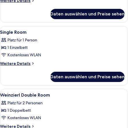
Weitere
Weitere Details
Details
für
Daten auswählen und Preise sehen
Junior-
Suite,
1
Alle
Schreibtisch, schallisolierte Zimmer,
1
Schlafzimmer
Single Room
Fotos
Platz für 1 Person
für
1 Einzelbett
Single
Room
Kostenloses WLAN
anzeigen
Weitere
Weitere Details
Details
für
Daten auswählen und Preise sehen
Single
Room
Alle
Schreibtisch, schallisolierte Zimmer,
4
Weinzierl Double Room
Fotos
Platz für 2 Personen
für
1 Doppelbett
Weinzierl
Double
Kostenloses WLAN
Room
Weitere
Weitere Details