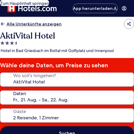
Zum Hauptinhalt springen
App herunterladen
Alle Unterkünfte anzeigen
AktiVital Hotel
3.5-
Sterne-
Hotel in Bad Griesbach im Rottal mit Golfplatz und Innenpool
Unterkunft
Wähle deine Daten, um Preise zu sehen
Wo soll’s hingehen?
Daten
Gäste
Suchen