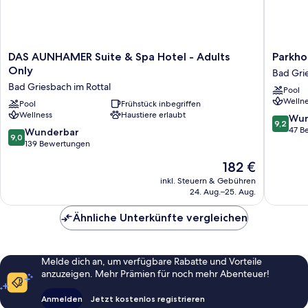
DAS
Parkhote
DAS AUNHAMER Suite & Spa Hotel - Adults
Parkho
AUNHAMER
Bad
Only
Bad Grie
Suite
Griesba
Bad Griesbach im Rottal
Pool
&
Bad
Wellne
Spa
Pool
Frühstück inbegriffen
Griesba
Wellness
Haustiere erlaubt
Hotel
im
9.2
Wun
9,2
-
Rottal
von
47 B
9.0
Wunderbar
9,0
Adults
10,
von
139 Bewertungen
Only
Wunder
10,
Der
182 €
Bad
47
Wunderbar,
Preis
Griesbach
Bewert
139
inkl. Steuern & Gebühren
beträgt
im
24. Aug.–25. Aug.
Bewertungen
182 €
Rottal
Ähnliche Unterkünfte vergleichen
Melde dich an, um verfügbare Rabatte und Vorteile
anzuzeigen. Mehr Prämien für noch mehr Abenteuer!
Anmelden
Jetzt kostenlos registrieren