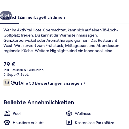
rück
Weiter
64+
Übersicht
Zimmer
Lage
Richtlinien
Wer im AktiVital Hotel übernachtet, kann sich auf einen 18-Loch-
Golfplatz freuen. Du kannst dir Warmsteinmassagen,
Ganzkörperwickel oder Aromatherapie gönnen. Das Restaurant
Wastl Wirt serviert zum Frühstück, Mittagessen und Abendessen
regionale Küche. Weitere Highlights sind ein Innenpool, eine
Bar/Lounge und eine Sauna.
Der
79 €
aktuelle
inkl. Steuern & Gebühren
Preis
6. Sept.–7. Sept.
Innenpool, Liegestühle
beträgt
Bewertungen
Gut
7,8
Alle 50 Bewertungen anzeigen
79 €.
7,8 von 10.
Beliebte Annehmlichkeiten
Pool
Wellness
Haustiere erlaubt
Kostenlose Parkplätze