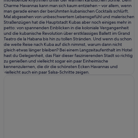
mitreißende Rhythmen unter der warmen karibischen Sonne: Dem
Charme Havannas kann man sich kaum entziehen – vor allem, wenn
man gerade einen der berühmten kubanischen Cocktails schlürft.
Mal abgesehen von unbeschwertem Lebensgefühl und malerischen
Straßenzügen hat die Hauptstadt Kubas aber noch einiges mehr in
petto: von spannenden Einblicken in die koloniale Vergangenheit
und die kubanische Revolution über erstklassiges Ballett im Grand
Teatro de la Habana bis hin zu tollen Stränden. Und wenn du schon
die weite Reise nach Kuba auf dich nimmst, warum dann nicht
gleich etwas länger bleiben? Bei einem Langzeitaufenthalt im Hotel
hast du Gelegenheit, das Flair dieser faszinierenden Stadt so richtig
zu genießen und vielleicht sogar ein paar Einheimische
kennenzulernen, die dir die schönsten Ecken Havannas und
vielleicht auch ein paar Salsa-Schritte zeigen.