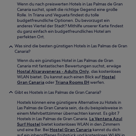
Wenn du nach preiswerten Hotels in Las Palmas de Gran
Canaria suchst, spielt die richtige Gegend eine große
Rolle. In Triana und Vegueta findest du tolle
budgetfreundliche Optionen. Du bevorzugst ein
anderes Viertel der Stadt? Mithilfe unserer Karte findest
du ganz einfach ein budgetfreundliches Hotel am
perfekten Ort.
Was sind die besten günstigen Hotels in Las Palmas de Gran
Canaria?
Wenn du ein günstiges Hotel in Las Palmas de Gran
Canaria mit fantastischen Bewertungen suchst, erwäge
Hostal Alcaravaneras - Adults Only
, das kostenloses
WLAN bietet. Du kannst auch einen Blick auf
Hostel
Gran Canaria
oder
Triana Rooms EH
werfen.
Gibt es Hostels in Las Palmas de Gran Canaria?
Hostels können eine günstigere Alternative zu Hotels in
Las Palmas de Gran Canaria sein, da du beispielsweise in
einem Mehrbettzimmer übernachten kannst. Es gibt 7
Hostels in Las Palmas de Gran Canaria.
La Ventana Azul
Surf Hostel
bietet kostenloses WLAN in den Zimmern
und eine Bar. Bei
Hostel Gran Canaria
kannst du dich
auf ein inbegriffenes Frühstück und kostenloses WLAN in