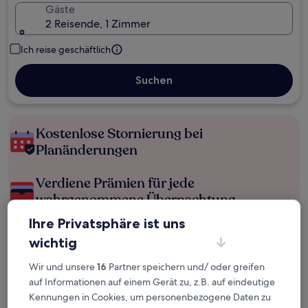
Gäste
2 Reisende, 1 Zimmer
Ich reise geschäftlich
Suchen
Kostenlose Stornierung bei
Planänderungen
Verdiene Prämien für jede
wahrgenommene Übernachtung
Ihre Privatsphäre ist uns
Mehr sparen mit Preisen für Mitglieder
wichtig
Wir und unsere
16
Partner speichern und/ oder greifen
auf Informationen auf einem Gerät zu, z.B. auf eindeutige
Überprüfe die Preise für diese Daten
Kennungen in Cookies, um personenbezogene Daten zu