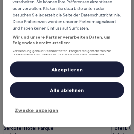
verarbeiten. Sie können Ihre Präferenzen akzeptieren
Heute
Morgen
oder verwalten. Klicken Sie dazu bitte unten oder
6. Aug. - 7. Aug.
7. Aug. - 8. Aug.
besuchen Sie jederzeit die Seite der Datenschutzrichtlinie.
Dieses Wochenende
Nächstes Wochenende
Diese Präferenzen werden unseren Partnern signalisiert
7. Aug. - 9. Aug.
14. Aug. - 16. Aug.
und haben keinen Einfluss auf Surfdaten.
Wir und unsere Partner verarbeiten Daten, um
Günstige Hotels in Las Palmas de
Folgendes bereitzustellen:
Gran Canaria
Verwendung genauer Standortdaten. Endgeräteeigenschaften zur
Identifikation aktiv abfragen. Speichern von oder Zugriff auf
Informationen auf einem Endgerät. Personalisierte Werbung und
Inhalte, Messung von Werbeleistung und der Performance von Inhalten,
Sercotel Hotel Parque
Hotel LI
Zielgruppenforschung sowie Entwicklung und Verbesserung von
Akzeptieren
Angeboten.
Liste der Partner (Lieferanten)
Alle ablehnen
Zwecke anzeigen
Sercotel Hotel Parque
Hotel LI
Sercotel Hotel Parque
Hotel LI