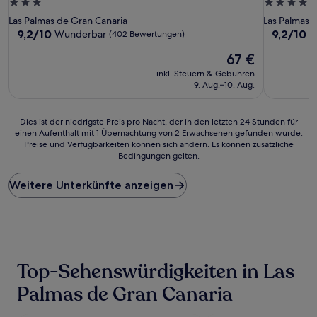
3.0-
4.0-
Sterne-
Sterne-
Las Palmas de Gran Canaria
Las Palmas 
Unterkunft
Unterkunf
9.2
9.2
9,2/10
9,2/10
Wunderbar
W
(402 Bewertungen)
von
von
Der
67 €
10,
10,
Preis
Wunderbar,
Wunderba
inkl. Steuern & Gebühren
beträgt
(402
(297
9. Aug.–10. Aug.
67 €
Bewertungen)
Bewertun
Dies
Dies ist der niedrigste Preis pro Nacht, der in den letzten 24 Stunden für
einen Aufenthalt mit 1 Übernachtung von 2 Erwachsenen gefunden wurde.
ist
Preise und Verfügbarkeiten können sich ändern. Es können zusätzliche
der
Bedingungen gelten.
niedrigste
Preis
Weitere Unterkünfte anzeigen
pro
Nacht,
der
in
den
letzten
24 Stunden
Top-Sehenswürdigkeiten in Las
für
einen
Palmas de Gran Canaria
Aufenthalt
mit