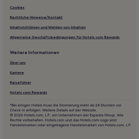
Valleseco Hotels
Cookies
Triana: Hotels
Rechtliche Hinweise/Kontakt
Hotels nahe Alfredo-Kraus-Auditorium
Inhaltsrichtlinien und Melden von Inhalten
Hotels nahe Strand von Melenara
Allgemeine Geschäftsbedingungen für Hotels.com Rewards
Hotels nahe Universität Las Palmas
Weitere Informationen
Hotels nahe Playa de San Borondón
Über uns
Hotels nahe Estadio de Gran Canaria
Hotels nahe Kanarisches Museum
Karriere
San Cristóbal Hotels
Reiseführer
Las Vegas Hotels
Hotels.com Rewards
Hotels nahe Castillo de La Luz
*Bei einigen Hotels muss die Stornierung mehr als 24 Stunden vor
Hotels nahe Caldera von Bandama
Check-in erfolgen. Weitere Details auf der Website.
© 2026 Hotels.com, L.P., ein Unternehmen der Expedia Group. Alle
Vegueta: Hotels
Rechte vorbehalten. Hotels.com und das Hotels.com-Logo sind
Handelsmarken oder eingetragene Handelsmarken von Hotels.com, L.P.
Santa María de Guía de Gran Canaria Hotels
Hotels nahe Iglesia de Santo Domingo