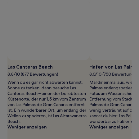
1 Übernachtung
von
2 Erwachsenen
gefunden
wurde.
Preise
und
Verfügbarkeiten
können
sich
ändern.
Es
Las Canteras Beach
Hafen von Las Palma
können
8.8/10 (877 Bewertungen)
8.0/10 (750 Bewertungen
zusätzliche
Bedingungen
Wenn du es gar nicht abwarten kannst,
Mal dir einmal aus, wie d
gelten.
Sonne zu tanken, dann besuche Las
Palmas entlangspazierst u
Canteras Beach – einen der beliebtesten
Fotos am Wasser schießt, 
Küstenorte, der nur 1,5 km vom Zentrum
Entfernung vom Stadtzen
von Las Palmas de Gran Canaria entfernt
Palmas de Gran Canaria. E
ist. Ein wunderbarer Ort, um entlang der
wenig verträumt auf das
Wellen zu spazieren, ist Las Alcaravaneras
kannst du hier: Las Palma
Beach.
wunderbar zu Fuß erreich
Weniger anzeigen
Weniger anzeigen