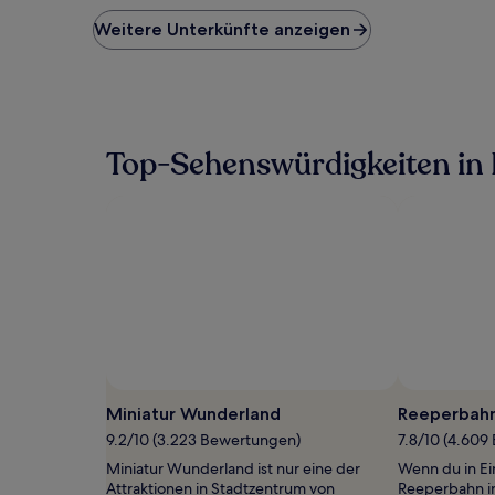
der
niedrigste
Weitere Unterkünfte anzeigen
Preis
pro
Nacht,
der
in
den
Top-Sehenswürdigkeiten i
letzten
24 Stunden
für
einen
Aufenthalt
mit
1 Übernachtung
von
2 Erwachsenen
gefunden
wurde.
Preise
und
Miniatur Wunderland
Reeperbah
Verfügbarkeiten
9.2/10 (3.223 Bewertungen)
7.8/10 (4.609
können
sich
Miniatur Wunderland ist nur eine der
Wenn du in Ei
ändern.
Attraktionen in Stadtzentrum von
Reeperbahn i