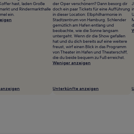
Koffer hast, laden Große
der Oper verschönern? Dann besorg dir
J
chmarkt und Rindermarkthalle
doch ein paar Tickets für eine Aufführung
i
mel ein.
in dieser Location: Elbphilharmonie in
U
eigen
Stadtzentrum von Hamburg. Schlender
M
gemütlich am Hafen entlang und
d
beobachte, wie die Sonne langsam
W
untergeht. Wenn dir die Show gefallen
hat und du dich bereits auf eine weitere
freust, wirf einen Blick in das Programm
von Theater im Hafen und Theaterschiff,
die du beide bequem zu Fuß erreichst.
Weniger anzeigen
 anzeigen
Unterkünfte anzeigen
U