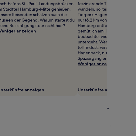
achthafens St.-Pauli-Landungsbrücken
faszinierende Tiere auf unsere
m Stadtteil Hamburg-Mitte genießen.
wandeln, solltest du einen Bes
nsere Reisenden schätzen auch die
Tierpark Hagenbeck nicht ver
useen der Gegend. Warum startest du
nur (6,2 km vom Stadtzentrum
eine Besichtigungstour nicht hier?
Hamburg entfernt liegt. Schle
eniger anzeigen
gemütlich am Hafen entlang u
beobachte, wie die Sonne lan
untergeht. Wenn du Tierpark
toll findest, wirst du Tropen-
Hagenbeck, nur einen kurzen
Spaziergang entfernt, lieben.
Weniger anzeigen
nterkünfte anzeigen
Unterkünfte anzeigen