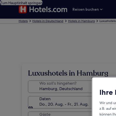
Zum Hauptinhalt springen
Reisen buchen
Hotels
Hotels in Deutschland
Hotels in Hamburg
Luxushotel
Luxushotels in Hamburg
Wo soll’s hingehen?
Ihre
Daten
Wir und u
Do., 20. Aug. - Fr., 21. Aug.
z.B. auf 
Gäste
können Ihr