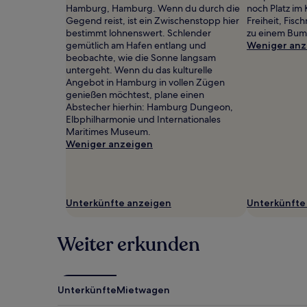
Es
Hamburg, Hamburg. Wenn du durch die
noch Platz im 
können
Gegend reist, ist ein Zwischenstopp hier
Freiheit, Fis
zusätzliche
bestimmt lohnenswert. Schlender
zu einem Bum
Bedingungen
gemütlich am Hafen entlang und
Weniger anz
gelten.
beobachte, wie die Sonne langsam
untergeht. Wenn du das kulturelle
Angebot in Hamburg in vollen Zügen
genießen möchtest, plane einen
Abstecher hierhin: Hamburg Dungeon,
Elbphilharmonie und Internationales
Maritimes Museum.
Weniger anzeigen
Unterkünfte anzeigen
Unterkünfte
Weiter erkunden
Unterkünfte
Mietwagen