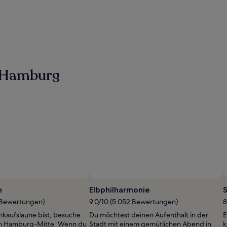
n Hamburg
n
Elbphilharmonie
S
 Bewertungen)
9.0/10 (5.052 Bewertungen)
8
nkaufslaune bist, besuche
Du möchtest deinen Aufenthalt in der
E
n Hamburg-Mitte. Wenn du
Stadt mit einem gemütlichen Abend in
k