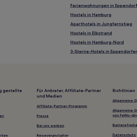
Ferienwohnungen in Eppendorf
Hostels in Hamburg
Aparthotels in Jungfernstieg
Hostels in Elbstrand
Hostels in Hamburg-Nord
3-Sterne-Hotels in Eppendorfe
4-Sterne-Hotels in Elbstrand
4-Sterne-Hotels in Binnenalste
Hotels nahe U-Bahnhof Rathau
Hotels nahe U-Bahnhof Horner
g gestellte
Für Anbieter, Affliliate-Partner
Richtlinien
und Medien
Hotels nahe Nikolaikirche
Allgemeine 
Hotels nahe U-Bahn-Station Ha
Affiliate-Partner-Programm
Allgemeine 
Hotels nahe BallinStadt – da
von FeWo-dir
gen
Presse
Hotels nahe Barclaycard Arena
Barrierefreihe
Bei uns werben
Hotels nahe S-Bahnhof Hamburg
Datenschutz
erten
Reiseveranstalter