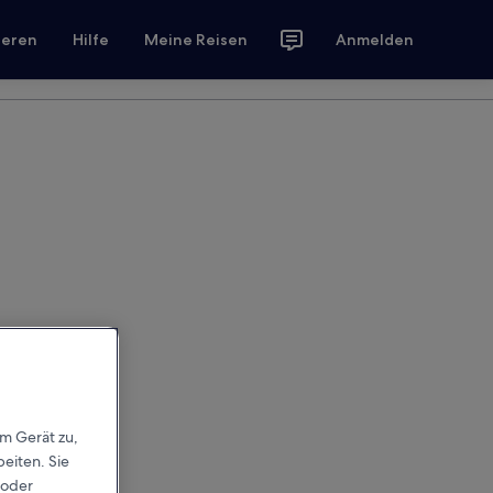
ieren
Hilfe
Meine Reisen
Anmelden
em Gerät zu,
eiten. Sie
 oder