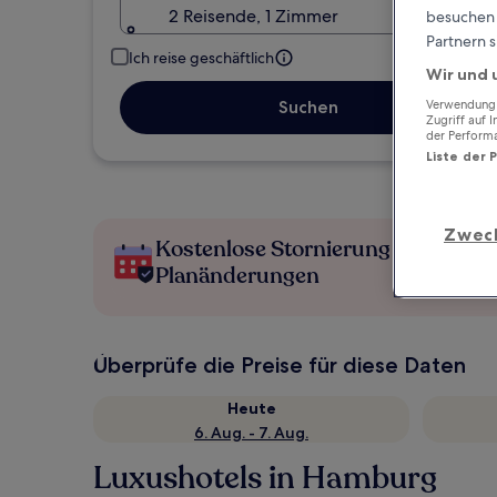
2 Reisende, 1 Zimmer
besuchen S
Partnern s
Ich reise geschäftlich
Wir und 
Suchen
Verwendung g
Zugriff auf 
der Perform
Liste der 
Zwec
Kostenlose Stornierung bei
Planänderungen
Überprüfe die Preise für diese Daten
Heute
6. Aug. - 7. Aug.
Luxushotels in Hamburg