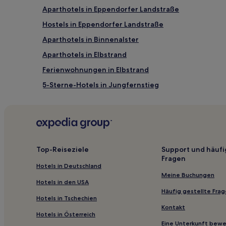
Aparthotels in Eppendorfer Landstraße
Hostels in Eppendorfer Landstraße
Aparthotels in Binnenalster
Aparthotels in Elbstrand
Ferienwohnungen in Elbstrand
5-Sterne-Hotels in Jungfernstieg
4-Sterne-Hotels in Eppendorfer Landstraße
3-Sterne-Hotels in Elbstrand
4-Sterne-Hotels in Hamburg-Nord
Kleiner Grasbrook: Hotels
Top-Reiseziele
Support und häufi
Fragen
Altona: Hotels
Hotels in Deutschland
Hotels nahe Bahnhof Landungsbrücken
Meine Buchungen
Hotels in den USA
Hotels nahe U-Bahnhof Dehnhaide
Häufig gestellte Fra
Hotels in Tschechien
Hotels nahe Norderelbbrücken
Kontakt
Hotels in Österreich
Hotels nahe Mundsburg-Center
Eine Unterkunft bew