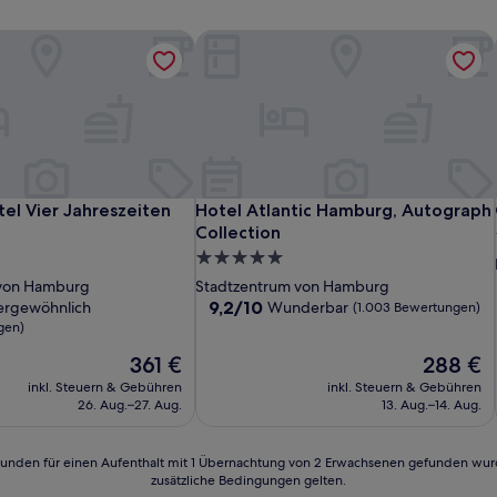
el Vier Jahreszeiten Hamburg
Hotel Atlantic Hamburg, Autograph C
el Vier Jahreszeiten Hamburg
Hotel Atlantic Hamburg, Autograph C
el Vier Jahreszeiten
Hotel Atlantic Hamburg, Autograph
Collection
5.0-
Sterne-
 von Hamburg
Stadtzentrum von Hamburg
Unterkunft
9.2
9,2/10
ergewöhnlich
Wunderbar
(1.003 Bewertungen)
von
gen)
10,
Der
Der
361 €
288 €
lich,
Wunderbar,
Preis
Preis
(1.003
inkl. Steuern & Gebühren
inkl. Steuern & Gebühren
beträgt
beträgt
n)
Bewertungen)
26. Aug.–27. Aug.
13. Aug.–14. Aug.
361 €
288 €
24 Stunden für einen Aufenthalt mit 1 Übernachtung von 2 Erwachsenen gefunden wu
zusätzliche Bedingungen gelten.