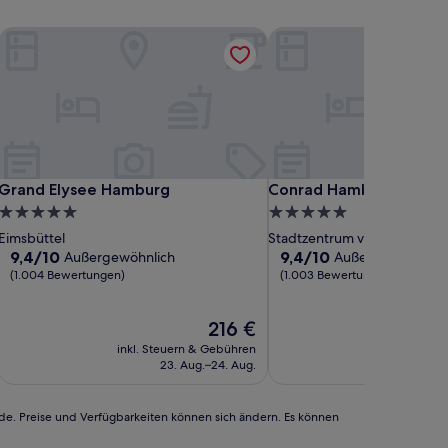
ollection
Grand Elysee Hamburg
Conrad Hamburg
ollection
Grand Elysee Hamburg
Conrad Hamburg
Grand Elysee Hamburg
Conrad Hamburg
5.0-
5.0-
Sterne-
Sterne-
Eimsbüttel
Stadtzentrum von Hamburg
Unterkunft
Unterkunft
9.4
9.4
9,4/10
9,4/10
Außergewöhnlich
Außergewöhnlich
von
von
(1.004 Bewertungen)
(1.003 Bewertungen)
10,
10,
Außergewöhnlich,
Außergewöhnlich,
Der
216 €
(1.004
(1.003
Preis
Bewertungen)
Bewertungen)
inkl. Steuern & Gebühren
inkl. Steu
beträgt
23. Aug.–24. Aug.
9
216 €
rde. Preise und Verfügbarkeiten können sich ändern. Es können