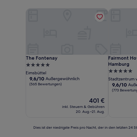
The Fontenay
Fairmont Hot
The Fontenay
Fairmont Hot
The Fontenay
Fairmont Hot
Hamburg
5.0-
5.0-
Sterne-
Eimsbüttel
Sterne-
Unterkunft
9.6
9,6/10
Außergewöhnlich
Stadtzentrum
von
Unterkunft
9.6
(565 Bewertungen)
9,6/10
Auß
10,
von
(773 Bewertun
Außergewöhnlich,
10,
Der
401 €
(565
Außergewöhn
Preis
Bewertungen)
(773
inkl. Steuern & Gebühren
beträgt
Bewertunge
20. Aug.–21. Aug.
401 €
Dies
Dies ist der niedrigste Preis pro Nacht, der in den letzten 
ist