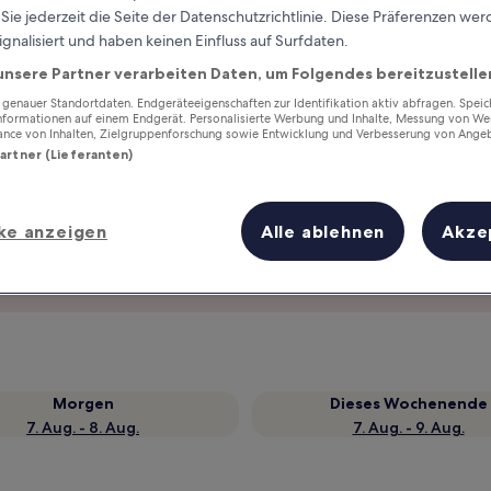
ie jederzeit die Seite der Datenschutzrichtlinie. Diese Präferenzen we
ignalisiert und haben keinen Einfluss auf Surfdaten.
unsere Partner verarbeiten Daten, um Folgendes bereitzustelle
enauer Standortdaten. Endgeräteeigenschaften zur Identifikation aktiv abfragen. Spei
Informationen auf einem Endgerät. Personalisierte Werbung und Inhalte, Messung von We
ance von Inhalten, Zielgruppenforschung sowie Entwicklung und Verbesserung von Ange
Partner (Lieferanten)
ke anzeigen
Alle ablehnen
Akze
Verdiene Prämien für jede
wahrgenommene Übernachtung
Morgen
Dieses Wochenende
7. Aug. - 8. Aug.
7. Aug. - 9. Aug.