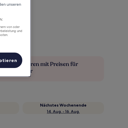
rden unseren
n:
chern von oder
rbeleistung und
boten.
ptieren
Mehr sparen mit Preisen für
Mitglieder
Nächstes Wochenende
14. Aug. - 16. Aug.