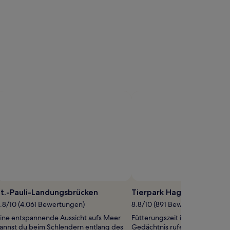
t.-Pauli-Landungsbrücken
Tierpark Hagenbeck
.8/10 (4.061 Bewertungen)
8.8/10 (891 Bewertungen)
ine entspannende Aussicht aufs Meer
Fütterungszeit im Zoo! Wenn du
annst du beim Schlendern entlang des
Gedächtnis rufen möchtest, wa