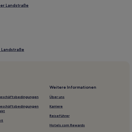
er Landstraße
r Landstraße
r
s
 Rennbahn
Weitere Informationen
Geschäftsbedingungen
Über uns
bichtstraße
Geschäftsbedingungen
Karriere
s Auswanderermuseum Hamburg
ekt
Reiseführer
it
Hotels.com Rewards
 Airport