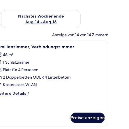
es Wochenende, Aug. 7 - Aug. 9.
Überprüfe die Verfügbarkeit für nächstes Wochenende, Aug. 1
Nächstes Wochenende
Aug. 14 - Aug. 16
Anzeige von 14 von 14 Zimmern
mit Blick auf Gebäude.
 Schreibtisch, einem Stuhl und einem Bild an der Wand.
le
Ein Hotelzimmer mit einem Bett, einem Schreib
8
amilienzimmer, Verbindungszimmer
otos
46 m²
ür
1 Schlafzimmer
amilienzimmer,
erbindungszimmer
Platz für 4 Personen
nzeigen
2 Doppelbetten ODER 4 Einzelbetten
Kostenloses WLAN
itere
itere Details
tails
r
milienzimmer,
rbindungszimmer
Preise anzeigen