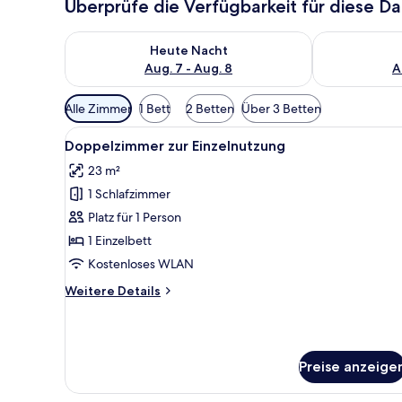
Überprüfe die Verfügbarkeit für diese D
Überprüfe die Verfügbarkeit für heute Nacht, Aug. 7
Überprüfe die
Heute Nacht
Aug. 7 - Aug. 8
A
Verfügbare
Alle Zimmer
1 Bett
2 Betten
Über 3 Betten
Filter
Alle
Ein Einzelbett mit Holzrahmen 
für
8
Doppelzimmer zur Einzelnutzung
Fotos
Zimmer
23 m²
für
1 Schlafzimmer
Doppelzimmer
zur
Platz für 1 Person
Einzelnutzung
1 Einzelbett
anzeigen
Kostenloses WLAN
Weitere
Weitere Details
Details
für
Doppelzimmer
zur
Preise anzeige
Einzelnutzung