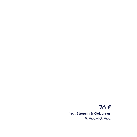
Standard-Apartment, Balkon | Allerg
Der
76 €
aktuelle
inkl. Steuern & Gebühren
Preis
9. Aug.–10. Aug.
rühstücksbuffet gegen Gebühr
Familienzimmer | Allergikerbettwaren
beträgt
76 €.