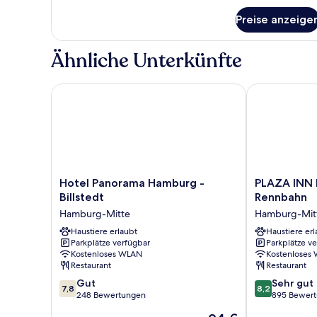
für
Preise anzeige
Zimmer
Ähnliche Unterkünfte
Hotel Panorama Hamburg - Billstedt
PLAZA INN H
Hotel
PLAZA
Hotel Panorama Hamburg -
PLAZA INN 
Panorama
INN
Billstedt
Rennbahn
Hamburg
Hamburg
Hamburg-Mitte
Hamburg-Mit
-
Horner
Billstedt
Haustiere erlaubt
Rennbahn
Haustiere erl
Parkplätze verfügbar
Parkplätze v
Hamburg-
Hamburg-
Kostenloses WLAN
Kostenloses
Mitte
Mitte
Restaurant
Restaurant
7.8
8.2
Gut
Sehr gut
7,8
8,2
von
von
248 Bewertungen
895 Bewer
10,
10,
Der