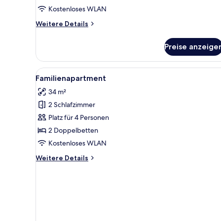
anzeigen
Kostenloses WLAN
Weitere
Weitere Details
Details
für
Preise anzeige
Standard-
Apartment,
Balkon
Alle
Ein Hotelzimmer mit zwei Bett
9
Familienapartment
Fotos
34 m²
für
2 Schlafzimmer
Familienapartment
anzeigen
Platz für 4 Personen
2 Doppelbetten
Kostenloses WLAN
Weitere
Weitere Details
Details
für
Familienapartment