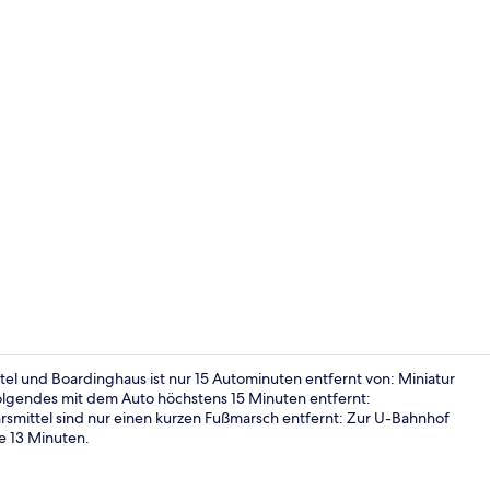
Lobby
l und Boardinghaus ist nur 15 Autominuten entfernt von: Miniatur
lgendes mit dem Auto höchstens 15 Minuten entfernt:
rsmittel sind nur einen kurzen Fußmarsch entfernt: Zur U-Bahnhof
Tägliches F
e 13 Minuten.