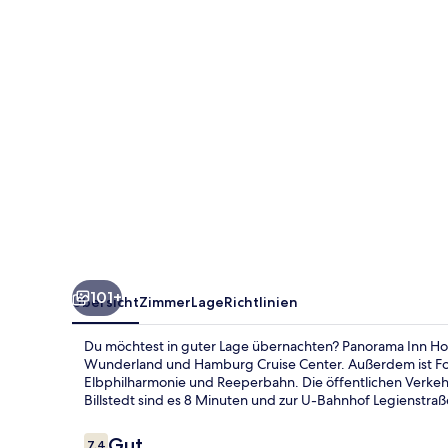
Boardinghaus
101+
Übersicht
Zimmer
Lage
Richtlinien
Du möchtest in guter Lage übernachten? Panorama Inn Hote
Wunderland und Hamburg Cruise Center. Außerdem ist Fo
Elbphilharmonie und Reeperbahn. Die öffentlichen Verkeh
Billstedt sind es 8 Minuten und zur U-Bahnhof Legienstraß
Bewertungen
Gut
7,4