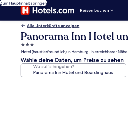
Zum Hauptinhalt springen
Reisen buchen
Alle Unterkünfte anzeigen
Panorama Inn Hotel u
3.0-
Sterne-
Hotel (haustierfreundlich) in Hamburg, in erreichbarer Näh
Unterkunft
Wähle deine Daten, um Preise zu sehen
Wo soll’s hingehen?
Fotogalerie
von
Panorama
Inn
Hotel
und