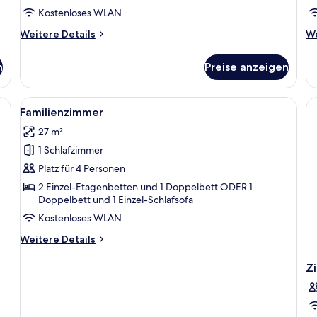
Kostenloses WLAN
Weitere
We
Weitere Details
We
Details
De
für
fü
n
Preise anzeigen
Comfort-
St
Apartment
Ap
en, einem Schreibtisch, einem Sessel, einem Fernseher und einem gerahmten 
Alle
Ein Hotelzimmer mit einem großen Bett
13
Familienzimmer
Fotos
27 m²
für
1 Schlafzimmer
Familienzimmer
anzeigen
Platz für 4 Personen
2 Einzel-Etagenbetten und 1 Doppelbett ODER 1
Doppelbett und 1 Einzel-Schlafsofa
Kostenloses WLAN
Weitere
Weitere Details
Details
für
Z
Familienzimmer