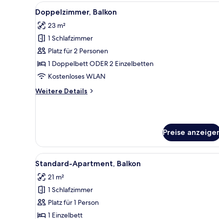
Alle
Ein Hotelzimmer mit zwei Bett
9
Doppelzimmer, Balkon
Fotos
23 m²
für
1 Schlafzimmer
Doppelzimmer,
Balkon
Platz für 2 Personen
anzeigen
1 Doppelbett ODER 2 Einzelbetten
Kostenloses WLAN
Weitere
Weitere Details
Details
für
Doppelzimmer,
Balkon
Preise anzeige
Alle
Ein Hotelzimmer mit Bett, Schr
8
Standard-Apartment, Balkon
Fotos
21 m²
für
1 Schlafzimmer
Standard-
Apartment,
Platz für 1 Person
Balkon
1 Einzelbett