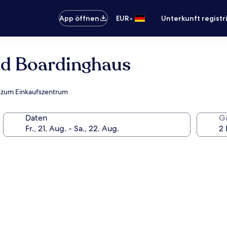
•
App öffnen
EUR
Unterkunft registr
nd Boardinghaus
e zum Einkaufszentrum
Daten
G