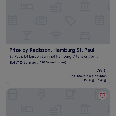
Prize by Radisson, Hamburg St. Pauli
Prize by Radisson, Hamburg St. Pauli
St. Pauli, 1,4 km von Bahnhof Hamburg-Altona entfernt
8.4
8,4/10
Sehr gut
(898 Bewertungen)
von
Der
76 €
10,
Preis
Sehr
inkl. Steuern & Gebühren
beträgt
16. Aug.–17. Aug.
gut,
76 €
(898
Bewertungen)
Egon Hotel Hamburg City