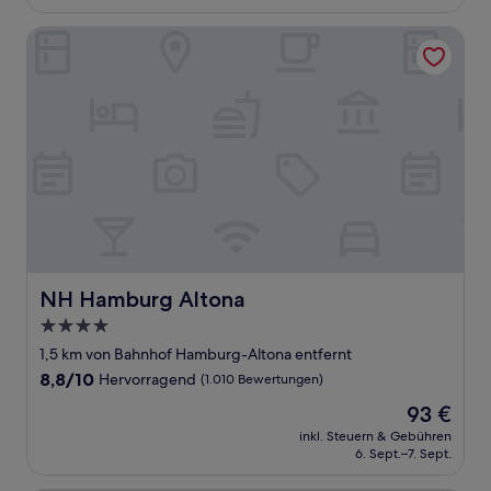
150 €
Bewertungen)
NH Hamburg Altona
NH Hamburg Altona
NH Hamburg Altona
4.0-
Sterne-
1,5 km von Bahnhof Hamburg-Altona entfernt
Unterkunft
8.8
8,8/10
Hervorragend
(1.010 Bewertungen)
von
Der
93 €
10,
Preis
Hervorragend,
inkl. Steuern & Gebühren
beträgt
6. Sept.–7. Sept.
(1.010
93 €
Bewertungen)