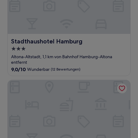
Stadthaushotel Hamburg
Stadthaushotel Hamburg
3.0-
Sterne-
Altona-Altstadt, 1,1 km von Bahnhof Hamburg-Altona
Unterkunft
entfernt
9.0
9,0/10
Wunderbar
(12 Bewertungen)
von
10,
Auto-Parkhotel
Wunderbar,
(12
Bewertungen)