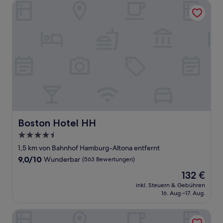
Boston Hotel HH
Boston Hotel HH
Boston Hotel HH
4.5-
Sterne-
1,5 km von Bahnhof Hamburg-Altona entfernt
Unterkunft
9.0
9,0/10
Wunderbar
(563 Bewertungen)
von
Der
132 €
10,
Preis
Wunderbar,
inkl. Steuern & Gebühren
beträgt
16. Aug.–17. Aug.
(563
132 €
Bewertungen)
GINN Hotel Hamburg Elbspeicher