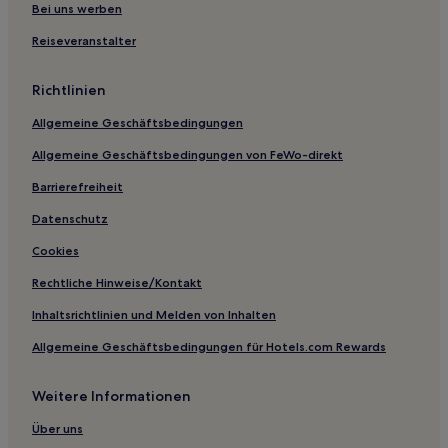
Bei uns werben
Aparthotels in Eppendorfer Landstraße
Reiseveranstalter
Ferienwohnungen in Eppendorfer Landstraße
Hostels in Hamburg
Richtlinien
Aparthotels in Binnenalster
Allgemeine Geschäftsbedingungen
Aparthotels in Jungfernstieg
Allgemeine Geschäftsbedingungen von FeWo-direkt
Aparthotels in Elbstrand
Barrierefreiheit
Hostels in Elbstrand
Datenschutz
Ferienwohnungen in Elbstrand
Cookies
Hostels in Hamburg-Nord
Rechtliche Hinweise/Kontakt
Boutique- nahe Jungfernstieg
Inhaltsrichtlinien und Melden von Inhalten
Business nahe Jungfernstieg
Allgemeine Geschäftsbedingungen für Hotels.com Rewards
Lgbtqia-Freundliche nahe Jungfernstieg
Haustierfreundliche nahe Jungfernstieg
Weitere Informationen
Hotels mit Wellnessbereich nahe Jungfernstieg
Über uns
Lgbtqia-Freundliche nahe Eppendorfer Landstraße