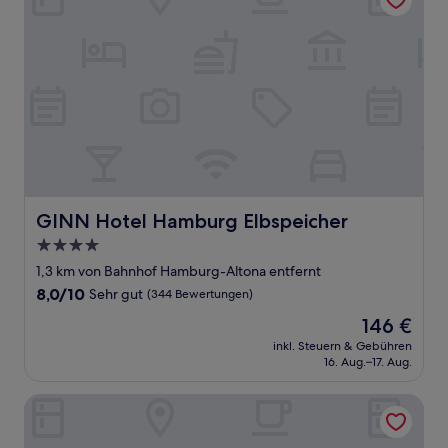
GINN Hotel Hamburg Elbspeicher
GINN Hotel Hamburg Elbspeicher
4.0-
Sterne-
1,3 km von Bahnhof Hamburg-Altona entfernt
Unterkunft
8.0
8,0/10
Sehr gut
(344 Bewertungen)
von
Der
146 €
10,
Preis
Sehr
inkl. Steuern & Gebühren
beträgt
16. Aug.–17. Aug.
gut,
146 €
(344
Bewertungen)
St Joseph Hotel Hamburg Reeperbahn St Pauli Kiez