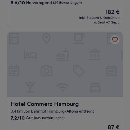
8.6
8,6/10
Hervorragend
(29 Bewertungen)
von
Der
182 €
10,
Preis
Hervorragend,
inkl. Steuern & Gebühren
beträgt
6. Sept.–7. Sept.
(29
182 €
Bewertungen)
Hotel Commerz Hamburg
Hotel Commerz Hamburg
Hotel Commerz Hamburg
0,4 km von Bahnhof Hamburg-Altona entfernt
7.2
7,2/10
Gut
(839 Bewertungen)
von
Der
87 €
10,