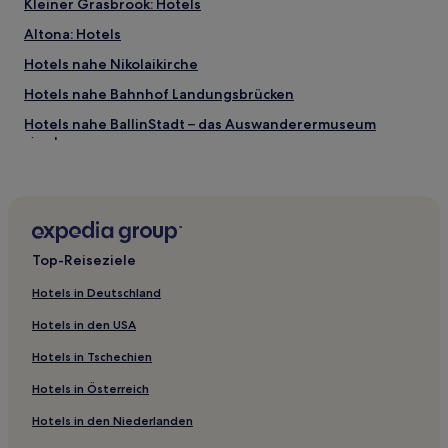
Kleiner Grasbrook: Hotels
Altona: Hotels
Hotels nahe Nikolaikirche
Hotels nahe Bahnhof Landungsbrücken
Hotels nahe BallinStadt – das Auswanderermuseum
Hamburg
Hotels nahe Norderelbbrücken
Hotels nahe Barclaycard Arena
Hotels nahe Mundsburg-Center
Top-Reiseziele
Hotels nahe Hafenmuseum Hamburg
Altonaer Fischmarkt: Hotels
Hotels in Deutschland
Hotels nahe Hauptkirche Sankt Michaelis
Hotels in den USA
Hotels nahe Planten un Blomen
Hotels in Tschechien
Winterhude: Hotels
Hotels in Österreich
Hotels nahe IBA Dock
Hotels in den Niederlanden
Schanzenviertel: Hotels