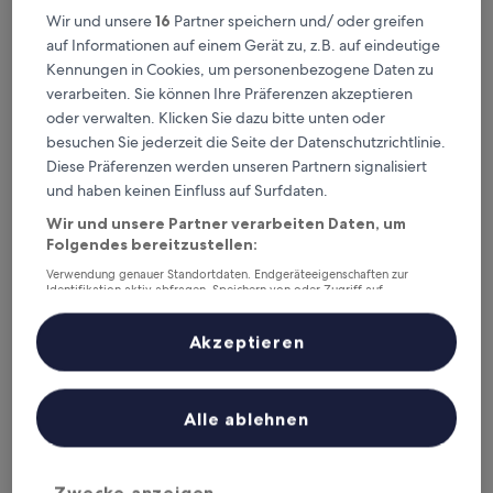
Wir und unsere
16
Partner speichern und/ oder greifen
auf Informationen auf einem Gerät zu, z.B. auf eindeutige
Best Western Raphael Hotel Altona
Best Western Raphael Hotel Altona
Kennungen in Cookies, um personenbezogene Daten zu
verarbeiten. Sie können Ihre Präferenzen akzeptieren
3.5-
oder verwalten. Klicken Sie dazu bitte unten oder
Sterne-
Weniger als 0,1 km von Bahnhof Hamburg-Altona entfernt
besuchen Sie jederzeit die Seite der Datenschutzrichtlinie.
Unterkunft
8.2
8,2/10
Sehr gut
(676 Bewertungen)
Diese Präferenzen werden unseren Partnern signalisiert
von
Der
91 €
10,
und haben keinen Einfluss auf Surfdaten.
Preis
Sehr
inkl. Steuern & Gebühren
beträgt
Wir und unsere Partner verarbeiten Daten, um
30. Aug.–31. Aug.
gut,
91 €
Folgendes bereitzustellen:
(676
Bewertungen)
Hotel Central
Verwendung genauer Standortdaten. Endgeräteeigenschaften zur
Identifikation aktiv abfragen. Speichern von oder Zugriff auf
Informationen auf einem Endgerät. Personalisierte Werbung und
Inhalte, Messung von Werbeleistung und der Performance von Inhalten,
Zielgruppenforschung sowie Entwicklung und Verbesserung von
Akzeptieren
Angeboten.
Liste der Partner (Lieferanten)
Alle ablehnen
Zwecke anzeigen