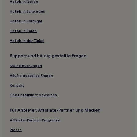
Hotels in Italien
Hotels nahe Panoptikum
Hotels in Schweden
Am Sandtorkai/Dalmannkai: Hotels
Hotels in Portugal
Hotels nahe Museum für Kunst und Gewerbe
Hotels in Polen
Stadtzentrum von Hamburg: Hotels
Hotels in der Türkei
Hotels nahe S-Bahnhof Veddel
Hotels nahe Staatsoper Hamburg
Support und häufig gestellte Fragen
Hotels nahe Theater im Hafen
Meine Buchungen
Hamburg Hotels
Häufig gestellte Fragen
Hamburg-Mitte: Hotels
Kontakt
Steinwerder: Hotels
Eine Unterkunft bewerten
Hotels nahe U-Bahnhof Hamburger Straße
Hotels nahe Kirche St. Gertrud
Für Anbieter, Affliliate-Partner und Medien
Hotels nahe Köhlbrandbrücke
Affiliate-Partner-Programm
Hotels nahe Speicherstadt und Kontorhausviertel
Presse
Hostels in Eppendorfer Landstraße