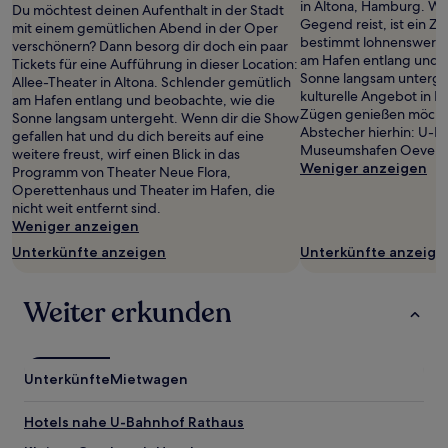
wurde.
in Altona, Hamburg. We
Du möchtest deinen Aufenthalt in der Stadt
Preise
Gegend reist, ist ein Z
mit einem gemütlichen Abend in der Oper
und
bestimmt lohnenswert.
verschönern? Dann besorg dir doch ein paar
Verfügbarkeiten
am Hafen entlang und 
Tickets für eine Aufführung in dieser Location:
können
Sonne langsam unterge
Allee-Theater in Altona. Schlender gemütlich
sich
kulturelle Angebot in H
am Hafen entlang und beobachte, wie die
ändern.
Zügen genießen möchte
Sonne langsam untergeht. Wenn dir die Show
Es
Abstecher hierhin: U-
gefallen hat und du dich bereits auf eine
können
Museumshafen Oevelgö
weitere freust, wirf einen Blick in das
zusätzliche
Weniger anzeigen
Programm von Theater Neue Flora,
Bedingungen
Operettenhaus und Theater im Hafen, die
gelten.
nicht weit entfernt sind.
Weniger anzeigen
Unterkünfte anzeigen
Unterkünfte anzeige
Weiter erkunden
Unterkünfte
Mietwagen
Hotels nahe U-Bahnhof Rathaus