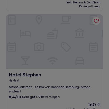
Preis
Gut,
inkl. Steuern & Gebühren
beträgt
10. Aug.–11. Aug.
(839
87 €
Bewertungen)
Hotel Stephan
Hotel Stephan
Hotel Stephan
2.5-
Sterne-
Altona-Altstadt, 0,5 km von Bahnhof Hamburg-Altona
Unterkunft
entfernt
8.4
8,4/10
Sehr gut
(79 Bewertungen)
von
Der
160 €
10,
Preis