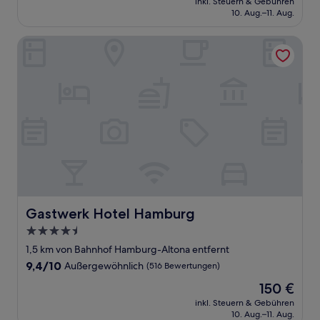
Sehr
inkl. Steuern & Gebühren
beträgt
10. Aug.–11. Aug.
gut,
160 €
(79
Bewertungen)
Gastwerk Hotel Hamburg
Gastwerk Hotel Hamburg
Gastwerk Hotel Hamburg
4.5-
Sterne-
1,5 km von Bahnhof Hamburg-Altona entfernt
Unterkunft
9.4
9,4/10
Außergewöhnlich
(516 Bewertungen)
von
Der
150 €
10,
Preis
Außergewöhnlich,
inkl. Steuern & Gebühren
beträgt
10. Aug.–11. Aug.
(516