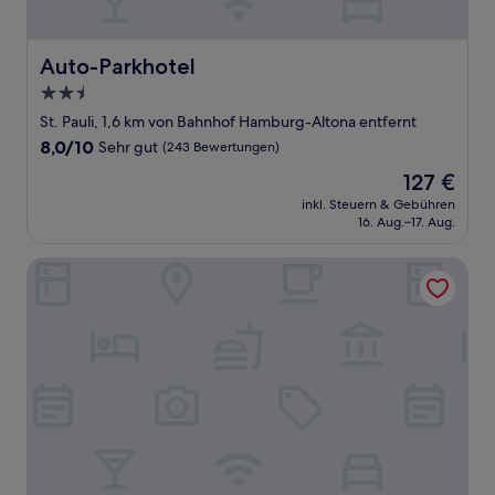
Auto-Parkhotel
Auto-Parkhotel
2.5-
Sterne-
St. Pauli, 1,6 km von Bahnhof Hamburg-Altona entfernt
Unterkunft
8.0
8,0/10
Sehr gut
(243 Bewertungen)
von
Der
127 €
10,
Preis
Sehr
inkl. Steuern & Gebühren
beträgt
16. Aug.–17. Aug.
gut,
127 €
(243
Bewertungen)
Leonardo Hotel Hamburg Altona