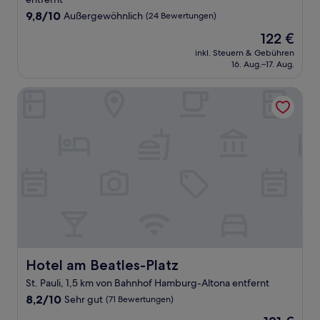
9.8
9,8/10
Außergewöhnlich
(24 Bewertungen)
von
Der
122 €
10,
Preis
Außergewöhnlich,
inkl. Steuern & Gebühren
beträgt
16. Aug.–17. Aug.
(24
122 €
Bewertungen)
Hotel am Beatles-Platz
Hotel am Beatles-Platz
Hotel am Beatles-Platz
St. Pauli, 1,5 km von Bahnhof Hamburg-Altona entfernt
8.2
8,2/10
Sehr gut
(71 Bewertungen)
von
Der