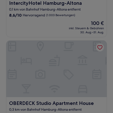
IntercityHotel Hamburg-Altona
IntercityHotel Hamburg-Altona
0,1 km von Bahnhof Hamburg-Altona entfernt
8.6
8,6/10
Hervorragend
(1.003 Bewertungen)
von
Der
100 €
10,
Preis
Hervorragend,
inkl. Steuern & Gebühren
beträgt
30. Aug.–31. Aug.
(1.003
100 €
Bewertungen)
OBERDECK Studio Apartment House
OBERDECK Studio Apartment House
OBERDECK Studio Apartment House
0,3 km von Bahnhof Hamburg-Altona entfernt