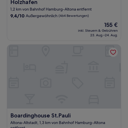
Holzhafen
1,2 km von Bahnhof Hamburg-Altona entfernt
9.4
9,4/10
Außergewöhnlich
(464 Bewertungen)
von
Der
155 €
10,
Preis
Außergewöhnlich,
inkl. Steuern & Gebühren
beträgt
23. Aug.–24. Aug.
(464
155 €
Bewertungen)
Boardinghouse St.Pauli
Boardinghouse St.Pauli
Boardinghouse St.Pauli
Altona-Altstadt, 1,3 km von Bahnhof Hamburg-Altona
entfernt