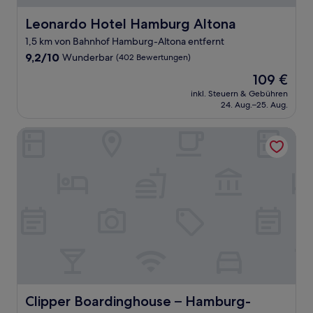
Leonardo Hotel Hamburg Altona
Leonardo Hotel Hamburg Altona
1,5 km von Bahnhof Hamburg-Altona entfernt
9.2
9,2/10
Wunderbar
(402 Bewertungen)
von
Der
109 €
10,
Preis
Wunderbar,
inkl. Steuern & Gebühren
beträgt
24. Aug.–25. Aug.
(402
109 €
Bewertungen)
Clipper Boardinghouse – Hamburg-Holzhafen
Clipper Boardinghouse – Hamburg-Holzhafen
Clipper Boardinghouse – Hamburg-