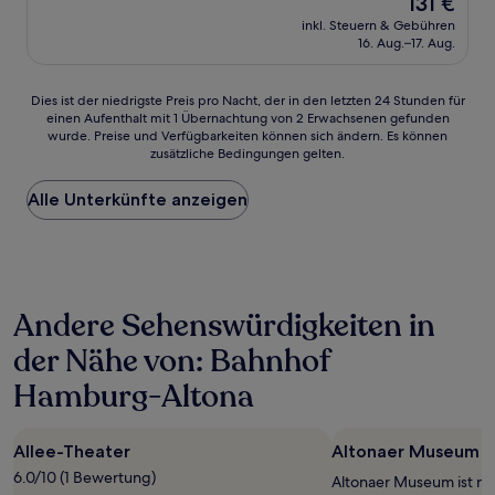
131 €
10,
Preis
Sehr
inkl. Steuern & Gebühren
beträgt
16. Aug.–17. Aug.
gut,
131 €
(71
Bewertungen)
Dies
Dies ist der niedrigste Preis pro Nacht, der in den letzten 24 Stunden für
einen Aufenthalt mit 1 Übernachtung von 2 Erwachsenen gefunden
ist
wurde. Preise und Verfügbarkeiten können sich ändern. Es können
der
zusätzliche Bedingungen gelten.
niedrigste
Preis
Alle Unterkünfte anzeigen
pro
Nacht,
der
in
den
letzten
Andere Sehenswürdigkeiten in
24 Stunden
für
der Nähe von: Bahnhof
einen
Aufenthalt
Hamburg-Altona
mit
1 Übernachtung
von
Allee-Theater
Altonaer Museum
2 Erwachsenen
6.0/10 (1 Bewertung)
gefunden
Altonaer Museum ist nur