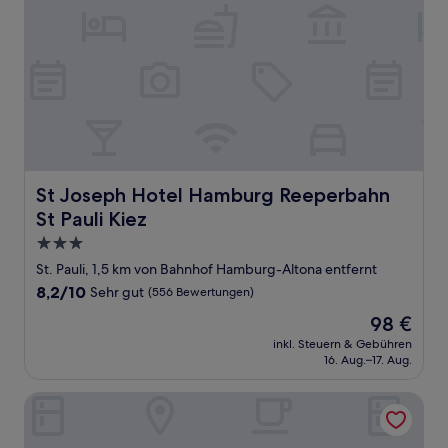
St Joseph Hotel Hamburg Reeperbahn St Pauli Kiez
St Joseph Hotel Hamburg Reeperbahn
St Pauli Kiez
3.0-
Sterne-
St. Pauli, 1,5 km von Bahnhof Hamburg-Altona entfernt
Unterkunft
8.2
8,2/10
Sehr gut
(556 Bewertungen)
von
Der
98 €
10,
Preis
Sehr
inkl. Steuern & Gebühren
beträgt
16. Aug.–17. Aug.
gut,
98 €
(556
Bewertungen)
Prize by Radisson, Hamburg St. Pauli