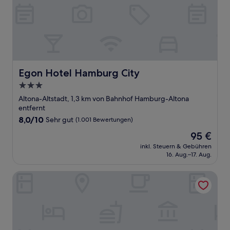
Egon Hotel Hamburg City
Egon Hotel Hamburg City
3.0-
Sterne-
Altona-Altstadt, 1,3 km von Bahnhof Hamburg-Altona
Unterkunft
entfernt
8.0
8,0/10
Sehr gut
(1.001 Bewertungen)
von
Der
95 €
10,
Preis
Sehr
inkl. Steuern & Gebühren
beträgt
16. Aug.–17. Aug.
gut,
95 €
(1.001
Bewertungen)
Stadthaushotel Hamburg