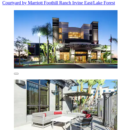
Courtyard by Marriott Foothill Ranch Irvine East/Lake Forest