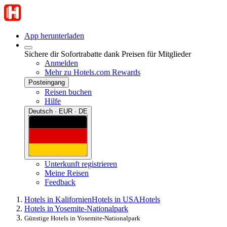
App herunterladen
Sichere dir Sofortrabatte dank Preisen für Mitglieder
Anmelden
Mehr zu Hotels.com Rewards
Posteingang
Reisen buchen
Hilfe
Deutsch · EUR · DE
Unterkunft registrieren
Meine Reisen
Feedback
Hotels in Kalifornien
Hotels in USA
Hotels
Hotels in Yosemite-Nationalpark
Günstige Hotels in Yosemite-Nationalpark