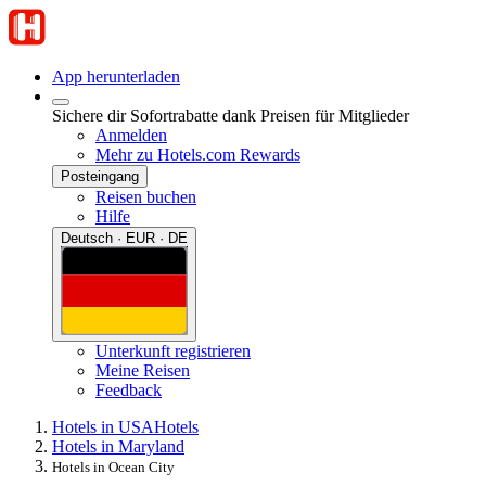
App herunterladen
Sichere dir Sofortrabatte dank Preisen für Mitglieder
Anmelden
Mehr zu Hotels.com Rewards
Posteingang
Reisen buchen
Hilfe
Deutsch · EUR · DE
Unterkunft registrieren
Meine Reisen
Feedback
Hotels in USA
Hotels
Hotels in Maryland
Hotels in Ocean City