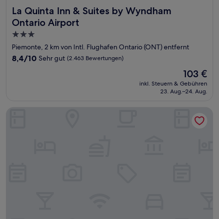
La Quinta Inn & Suites by Wyndham Ontario Airport
La Quinta Inn & Suites by Wyndham
Ontario Airport
3.0-
Sterne-
Piemonte, 2 km von Intl. Flughafen Ontario (ONT) entfernt
Unterkunft
8.4
8,4/10
Sehr gut
(2.463 Bewertungen)
von
Der
103 €
10,
Preis
Sehr
inkl. Steuern & Gebühren
beträgt
23. Aug.–24. Aug.
gut,
103 €
(2.463
Bewertungen)
Embassy Suites Ontario Airport