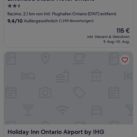
2.5-
Sterne-
Racimo, 2,1 km von Intl. Flughafen Ontario (ONT) entfernt
Unterkunft
9.4
9,4/10
Außergewöhnlich
(1.295 Bewertungen)
von
Der
115 €
10,
Preis
Außergewöhnlich,
inkl. Steuern & Gebühren
beträgt
9. Aug.–10. Aug.
(1.295
115 €
Bewertungen)
Holiday Inn Ontario Airport by IHG
Holiday Inn Ontario Airport by IHG
Holiday Inn Ontario Airport by IHG