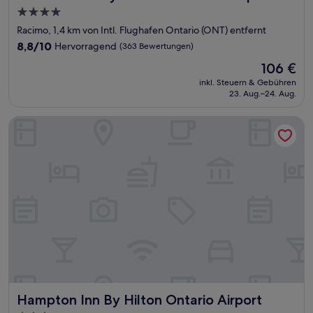
4.0-
Sterne-
Racimo, 1,4 km von Intl. Flughafen Ontario (ONT) entfernt
Unterkunft
8.8
8,8/10
Hervorragend
(363 Bewertungen)
von
Der
106 €
10,
Preis
Hervorragend,
inkl. Steuern & Gebühren
beträgt
23. Aug.–24. Aug.
(363
106 €
Bewertungen)
Hampton Inn By Hilton Ontario Airport
Hampton Inn By Hilton Ontario Airport
Hampton Inn By Hilton Ontario Airport