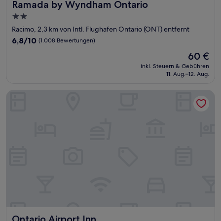
Ramada by Wyndham Ontario
Ramada by Wyndham Ontario
2.0-
Sterne-
Racimo, 2,3 km von Intl. Flughafen Ontario (ONT) entfernt
Unterkunft
6.8
6,8/10
(1.008 Bewertungen)
von
Der
60 €
10,
Preis
(1.008
inkl. Steuern & Gebühren
beträgt
11. Aug.–12. Aug.
Bewertungen)
60 €
Ontario Airport Inn
Ontario Airport Inn
Ontario Airport Inn