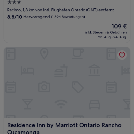
3.0-
Sterne-
Racimo, 1,3 km von Intl. Flughafen Ontario (ONT) entfernt
Unterkunft
8.8
8,8/10
Hervorragend
(1.394 Bewertungen)
von
Der
109 €
10,
Preis
Hervorragend,
inkl. Steuern & Gebühren
beträgt
23. Aug.–24. Aug.
(1.394
109 €
Bewertungen)
Residence Inn by Marriott Ontario Rancho Cucamonga
Residence Inn by Marriott Ontario Rancho Cucamonga
Residence Inn by Marriott Ontario Rancho
Cucamonga