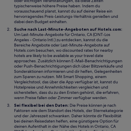
oder wichtigen Veranstaltungen, da diese Zeiten
t
f
typischerweise höhere Preise haben. Indem du
e
f
vorausschauend planst, kannst du auf deiner Reise ein
r
n
hervorragendes Preis-Leistungs-Verhältnis genießen und
g
e
dabei dein Budget einhalten.
e
t
Suche nach Last-Minute-Angeboten auf Hotels.com:
ö
Um Last-Minute-Angebote für Ontario, CA (ONT-Los
f
Angeles - Ontario Intl.) zu entdecken, kannst du die
f
W
Bereiche
Angebote
oder Last-Minute-Angebote auf
n
i
Hotels.com besuchen, wo discounted rates for nearby
e
r
hotels are likely to be available as your travel date
t
d
approaches. Zusätzlich können E-Mail-Benachrichtigungen
i
oder Push-Benachrichtigungen dich über Blitzverkäufe und
n
Sonderaktionen informieren und dir helfen, Gelegenheiten
e
zum Sparen zu nutzen. Mit Smart Shopping, einem
i
Vergleichstool, das über die App verfügbar ist, kannst du
n
Hotelpreise und Annehmlichkeiten vergleichen und
e
sicherstellen, dass du zu den Ersten gehörst, die erfahren,
m
wenn Preise fallen oder Zimmer verfügbar werden.
n
Sei flexibel bei den Daten:
Die Preise können je nach
e
Faktoren wie dem Standort des Hotels, der Sternekategorie
u
und der Jahreszeit schwanken. Daher könnte dir Flexibilität
e
bei deinen Reisedaten helfen, eine günstigere Option für
n
deinen Aufenthalt in der Nähe des Hotels in Ontario, CA
F