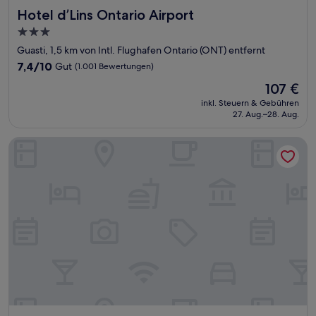
Hotel d’Lins Ontario Airport
Hotel d’Lins Ontario Airport
3.0-
Sterne-
Guasti, 1,5 km von Intl. Flughafen Ontario (ONT) entfernt
Unterkunft
7.4
7,4/10
Gut
(1.001 Bewertungen)
von
Der
107 €
10,
Preis
Gut,
inkl. Steuern & Gebühren
beträgt
27. Aug.–28. Aug.
(1.001
107 €
Bewertungen)
Ramada by Wyndham Ontario