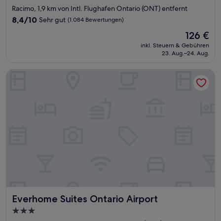
Sterne-
Racimo, 1,9 km von Intl. Flughafen Ontario (ONT) entfernt
Unterkunft
8.4
8,4/10
Sehr gut
(1.084 Bewertungen)
von
Der
126 €
10,
Preis
Sehr
inkl. Steuern & Gebühren
beträgt
23. Aug.–24. Aug.
gut,
126 €
(1.084
Bewertungen)
Everhome Suites Ontario Airport
Everhome Suites Ontario Airport
Everhome Suites Ontario Airport
3.0-