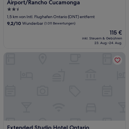
Airport/Rancho Cucamonga
2.5-
Sterne-
1,5 km von Intl. Flughafen Ontario (ONT) entfernt
Unterkunft
9.2
9,2/10
Wunderbar
(1.011 Bewertungen)
von
Der
115 €
10,
Preis
Wunderbar,
inkl. Steuern & Gebühren
beträgt
23. Aug.–24. Aug.
(1.011
115 €
Bewertungen)
Extended Studio Hotel Ontario
Extended Studio Hotel Ontario
Extended Studio Hotel Ontario