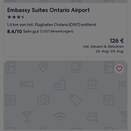
Embassy Suites Ontario Airport
Embassy Suites Ontario Airport
3.5-
Sterne-
1,6 km von Intl. Flughafen Ontario (ONT) entfernt
Unterkunft
8.4
8,4/10
Sehr gut
(1.007 Bewertungen)
von
Der
126 €
10,
Preis
Sehr
inkl. Steuern & Gebühren
beträgt
23. Aug.–24. Aug.
gut,
126 €
(1.007
Bewertungen)
Hotel d’Lins Ontario Airport