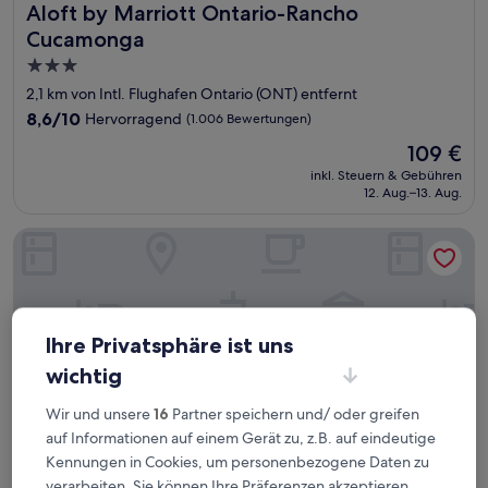
Aloft by Marriott Ontario-Rancho Cucamonga
Aloft by Marriott Ontario-Rancho
Cucamonga
3.0-
Sterne-
2,1 km von Intl. Flughafen Ontario (ONT) entfernt
Unterkunft
8.6
8,6/10
Hervorragend
(1.006 Bewertungen)
von
Der
109 €
10,
Preis
Hervorragend,
inkl. Steuern & Gebühren
beträgt
12. Aug.–13. Aug.
(1.006
109 €
Bewertungen)
Azure Hotel & Suites, Trademark Collection by Wyndham
Ihre Privatsphäre ist uns
wichtig
Wir und unsere
16
Partner speichern und/ oder greifen
auf Informationen auf einem Gerät zu, z.B. auf eindeutige
Kennungen in Cookies, um personenbezogene Daten zu
verarbeiten. Sie können Ihre Präferenzen akzeptieren