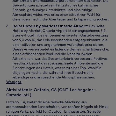
n
zum Ontario International Airport erleichtert das Reisen. Die
r
e
Bewertungen spiegeln ein fantastisches kulinarisches
g
m
Erlebnis, geräumige Unterkünfte und eine ruhige
e
n
Atmosphäre wider, was es zu einer attraktiven Wahl für
ö
e
diejenigen macht, die Abenteuer und Entspannung suchen.
f
u
W
Delta Hotels by Marriott Ontario Airport
: Das Delta
f
e
i
Hotels by Marriott Ontario Airport ist ein angesehenes 3,5-
n
n
r
Sterne-Hotel mit einer bemerkenswerten Gästebewertung
e
F
d
von 9,0 von 10, das Urlaubsreisenden entgegenkommt, die
t
e
i
einen stilvollen und angenehmen Aufenthalt priorisieren.
n
n
Dieses Anwesen bietet einladende Gemeinschaftsbereiche,
s
e
einen erfrischenden Pool und die Nähe zu lokalen
t
i
Attraktionen, was das Gesamterlebnis verbessert. Positives
e
n
Feedback betont das ausgezeichnete Ambiente und die
r
e
Einrichtungen des Hotels, was es zu einer Top-Wahl für
g
m
diejenigen macht, die während ihres Besuchs eine
e
n
lebendige und ansprechende Atmosphäre suchen.
ö
e
Weniger
f
u
f
Aktivitäten in Ontario, CA (ONT-Los Angeles –
e
n
Ontario Intl.)
n
e
F
Ontario, CA, bietet dir eine reizvolle Mischung aus
t
e
atemberaubenden Landschaften, von sanften Hügeln bis hin zu
n
ruhigen Parks, perfekt für Outdoor-Enthusiasten. Genieße
s