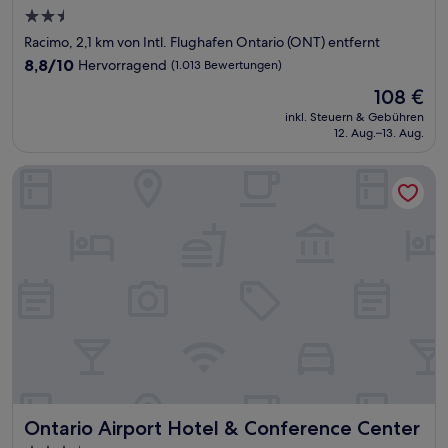
2.5-
Sterne-
Racimo, 2,1 km von Intl. Flughafen Ontario (ONT) entfernt
Unterkunft
8.8
8,8/10
Hervorragend
(1.013 Bewertungen)
von
Der
108 €
10,
Preis
Hervorragend,
inkl. Steuern & Gebühren
beträgt
12. Aug.–13. Aug.
(1.013
108 €
Bewertungen)
Ontario Airport Hotel & Conference Center
Ontario Airport Hotel & Conference Center
Ontario Airport Hotel & Conference Center