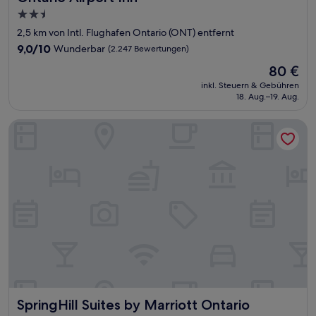
2.5-
Sterne-
2,5 km von Intl. Flughafen Ontario (ONT) entfernt
Unterkunft
9.0
9,0/10
Wunderbar
(2.247 Bewertungen)
von
Der
80 €
10,
Preis
Wunderbar,
inkl. Steuern & Gebühren
beträgt
18. Aug.–19. Aug.
(2.247
80 €
Bewertungen)
SpringHill Suites by Marriott Ontario Airport/Rancho Cuca
SpringHill Suites by Marriott Ontario Airport/Rancho Cu
SpringHill Suites by Marriott Ontario