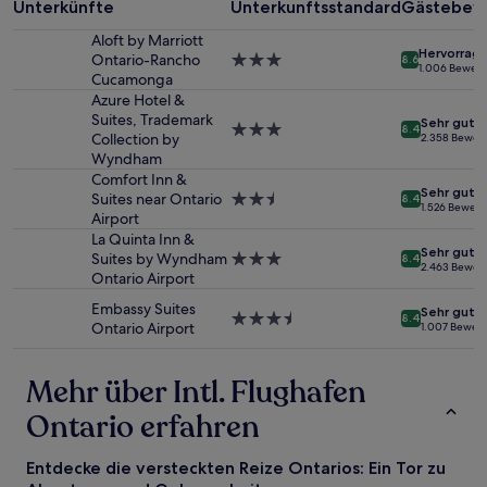
Unterkünfte
Unterkunftsstandard
Gästebew
von
2 Erwachsenen
Aloft by Marriott
Hervorrag
gefunden
Ontario-Rancho
3.0-
8.6
1.006 Bewer
wurde.
Cucamonga
Sterne-
Preise
Unterkunft
Azure Hotel &
und
Suites, Trademark
Sehr gut
3.0-
8.4
Verfügbarkeiten
Collection by
2.358 Bewer
Sterne-
können
Wyndham
Unterkunft
sich
Comfort Inn &
Sehr gut
ändern.
Suites near Ontario
2.5-
8.4
1.526 Bewer
Es
Airport
Sterne-
können
Unterkunft
La Quinta Inn &
zusätzliche
Sehr gut
Suites by Wyndham
3.0-
8.4
2.463 Bewer
Bedingungen
Ontario Airport
Sterne-
gelten.
Unterkunft
Embassy Suites
Sehr gut
3.5-
8.4
Ontario Airport
1.007 Bewer
Sterne-
Unterkunft
Mehr über Intl. Flughafen
Ontario erfahren
Entdecke die versteckten Reize Ontarios: Ein Tor zu