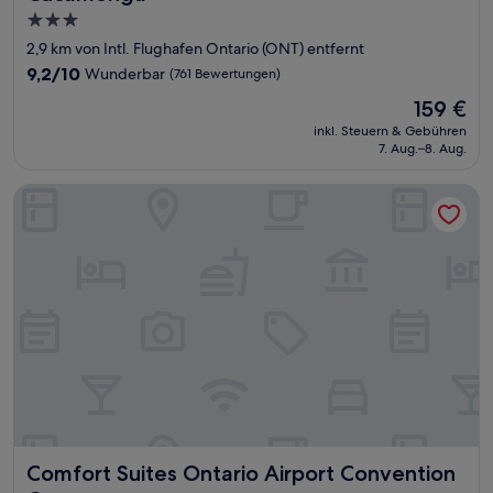
3.0-
Sterne-
2,9 km von Intl. Flughafen Ontario (ONT) entfernt
Unterkunft
9.2
9,2/10
Wunderbar
(761 Bewertungen)
von
Der
159 €
10,
Preis
Wunderbar,
inkl. Steuern & Gebühren
beträgt
7. Aug.–8. Aug.
(761
159 €
Bewertungen)
Comfort Suites Ontario Airport Convention Center
Comfort Suites Ontario Airport Convention Center
Comfort Suites Ontario Airport Convention