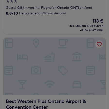
3.0-
Sterne-
Guasti, 0,8 km von Intl. Flughafen Ontario (ONT) entfernt
Unterkunft
8.8
8,8/10
Hervorragend
(35 Bewertungen)
von
Der
113 €
10,
Preis
Hervorragend,
inkl. Steuern & Gebühren
beträgt
28. Aug.–29. Aug.
(35
113 €
Bewertungen)
Best Western Plus Ontario Airport & Convention Center
Best Western Plus Ontario Airport & Convention Center
Best Western Plus Ontario Airport &
Convention Center