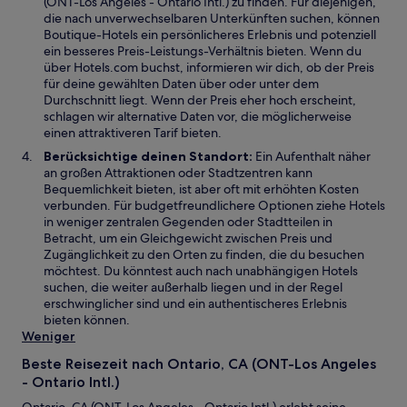
(ONT-Los Angeles - Ontario Intl.) zu finden. Für diejenigen,
e
die nach unverwechselbaren Unterkünften suchen, können
n
Boutique-Hotels ein persönlicheres Erlebnis und potenziell
s
ein besseres Preis-Leistungs-Verhältnis bieten. Wenn du
t
über Hotels.com buchst, informieren wir dich, ob der Preis
e
für deine gewählten Daten über oder unter dem
r
Durchschnitt liegt. Wenn der Preis eher hoch erscheint,
g
schlagen wir alternative Daten vor, die möglicherweise
e
einen attraktiveren Tarif bieten.
ö
Berücksichtige deinen Standort:
Ein Aufenthalt näher
f
an großen Attraktionen oder Stadtzentren kann
f
Bequemlichkeit bieten, ist aber oft mit erhöhten Kosten
n
verbunden. Für budgetfreundlichere Optionen ziehe Hotels
e
in weniger zentralen Gegenden oder Stadtteilen in
t
Betracht, um ein Gleichgewicht zwischen Preis und
Zugänglichkeit zu den Orten zu finden, die du besuchen
möchtest. Du könntest auch nach unabhängigen Hotels
suchen, die weiter außerhalb liegen und in der Regel
erschwinglicher sind und ein authentischeres Erlebnis
bieten können.
Weniger
Beste Reisezeit nach Ontario, CA (ONT-Los Angeles
- Ontario Intl.)