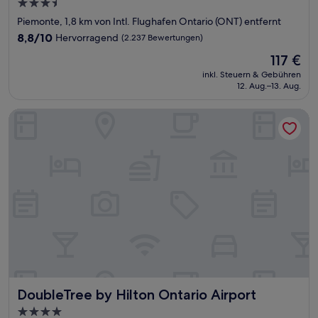
3.5-
Sterne-
Piemonte, 1,8 km von Intl. Flughafen Ontario (ONT) entfernt
Unterkunft
8.8
8,8/10
Hervorragend
(2.237 Bewertungen)
von
Der
117 €
10,
Preis
Hervorragend,
inkl. Steuern & Gebühren
beträgt
12. Aug.–13. Aug.
(2.237
117 €
Bewertungen)
DoubleTree by Hilton Ontario Airport
DoubleTree by Hilton Ontario Airport
DoubleTree by Hilton Ontario Airport
4.0-