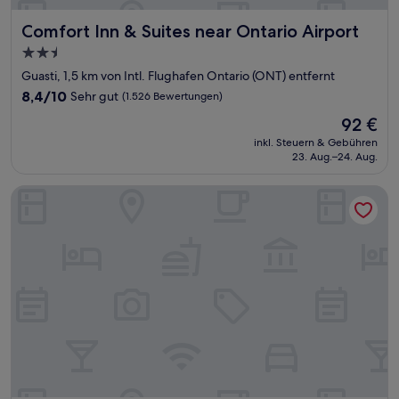
Comfort Inn & Suites near Ontario Airport
Comfort Inn & Suites near Ontario Airport
2.5-
Sterne-
Guasti, 1,5 km von Intl. Flughafen Ontario (ONT) entfernt
Unterkunft
8.4
8,4/10
Sehr gut
(1.526 Bewertungen)
von
Der
92 €
10,
Preis
Sehr
inkl. Steuern & Gebühren
beträgt
23. Aug.–24. Aug.
gut,
92 €
(1.526
Bewertungen)
La Quinta Inn & Suites by Wyndham Ontario Airport