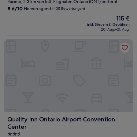
Sterne-
Racimo, 2,3 km von Intl. Flughafen Ontario (ONT) entfernt
Unterkunft
8.6
8,6/10
Hervorragend
(405 Bewertungen)
von
Der
115 €
10,
Preis
Hervorragend,
inkl. Steuern & Gebühren
beträgt
20. Aug.–21. Aug.
(405
115 €
Bewertungen)
Quality Inn Ontario Airport Convention Center
Quality Inn Ontario Airport Convention Center
Quality Inn Ontario Airport Convention
Center
2.5-