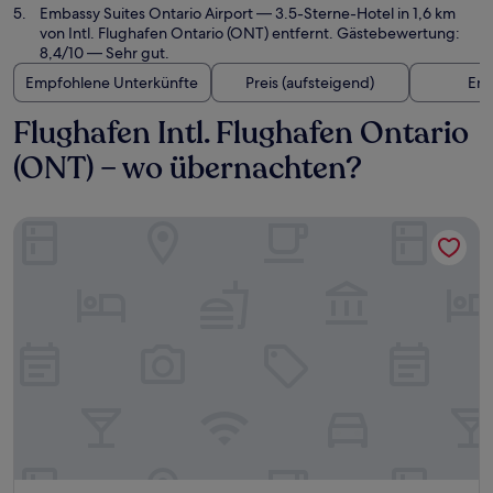
Embassy Suites Ontario Airport
— 3.5-Sterne-Hotel in 1,6 km
von Intl. Flughafen Ontario (ONT) entfernt. Gästebewertung:
8,4/10 — Sehr gut.
Empfohlene Unterkünfte
Preis (aufsteigend)
Ent
Flughafen Intl. Flughafen Ontario
(ONT) – wo übernachten?
Aloft by Marriott Ontario-Rancho Cucamonga