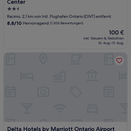
Center
2.5-
Sterne-
Racimo, 2,1 km von Intl. Flughafen Ontario (ONT) entfernt
Unterkunft
8.8
8,8/10
Hervorragend
(1.306 Bewertungen)
von
Der
100 €
10,
Preis
Hervorragend,
inkl. Steuern & Gebühren
beträgt
16. Aug.–17. Aug.
(1.306
100 €
Bewertungen)
Delta Hotels by Marriott Ontario Airport
Delta Hotels by Marriott Ontario Airport
Delta Hotels by Marriott Ontario Airport