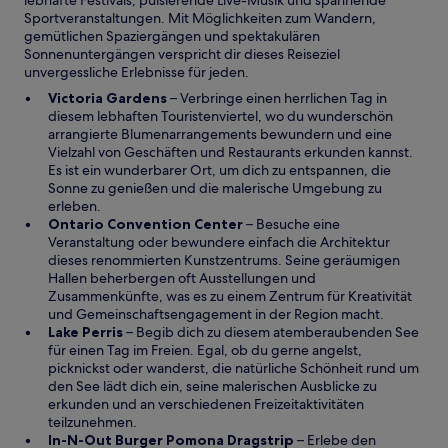
lebhafte Festivals, pulsierende Live-Musik und spannende
t
Sportveranstaltungen. Mit Möglichkeiten zum Wandern,
e
gemütlichen Spaziergängen und spektakulären
r
Sonnenuntergängen verspricht dir dieses Reiseziel
g
unvergessliche Erlebnisse für jeden.
e
W
Victoria Gardens
– Verbringe einen herrlichen Tag in
ö
i
diesem lebhaften Touristenviertel, wo du wunderschön
f
r
arrangierte Blumenarrangements bewundern und eine
f
d
Vielzahl von Geschäften und Restaurants erkunden kannst.
n
i
Es ist ein wunderbarer Ort, um dich zu entspannen, die
e
n
Sonne zu genießen und die malerische Umgebung zu
t
e
erleben.
i
W
Ontario Convention Center
– Besuche eine
n
i
Veranstaltung oder bewundere einfach die Architektur
e
r
dieses renommierten Kunstzentrums. Seine geräumigen
m
d
Hallen beherbergen oft Ausstellungen und
n
i
Zusammenkünfte, was es zu einem Zentrum für Kreativität
e
n
und Gemeinschaftsengagement in der Region macht.
W
u
e
Lake Perris
– Begib dich zu diesem atemberaubenden See
i
e
i
für einen Tag im Freien. Egal, ob du gerne angelst,
r
n
n
picknickst oder wanderst, die natürliche Schönheit rund um
d
F
e
den See lädt dich ein, seine malerischen Ausblicke zu
i
e
m
erkunden und an verschiedenen Freizeitaktivitäten
n
n
n
teilzunehmen.
e
s
e
W
In-N-Out Burger Pomona Dragstrip
– Erlebe den