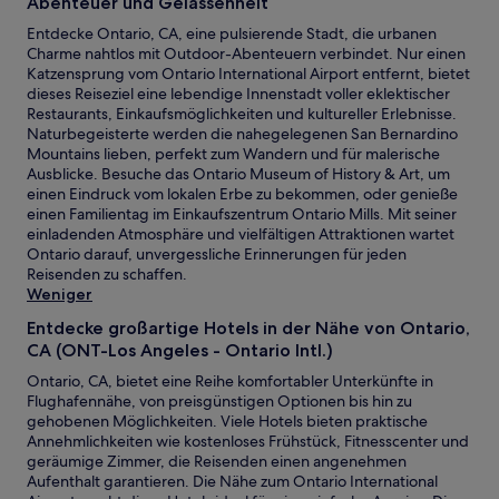
Abenteuer und Gelassenheit
Entdecke Ontario, CA, eine pulsierende Stadt, die urbanen
Charme nahtlos mit Outdoor-Abenteuern verbindet. Nur einen
Katzensprung vom Ontario International Airport entfernt, bietet
dieses Reiseziel eine lebendige Innenstadt voller eklektischer
Restaurants, Einkaufsmöglichkeiten und kultureller Erlebnisse.
Naturbegeisterte werden die nahegelegenen San Bernardino
Mountains lieben, perfekt zum Wandern und für malerische
Ausblicke. Besuche das Ontario Museum of History & Art, um
einen Eindruck vom lokalen Erbe zu bekommen, oder genieße
einen Familientag im Einkaufszentrum Ontario Mills. Mit seiner
einladenden Atmosphäre und vielfältigen Attraktionen wartet
Ontario darauf, unvergessliche Erinnerungen für jeden
Reisenden zu schaffen.
Weniger
Entdecke großartige Hotels in der Nähe von Ontario,
CA (ONT-Los Angeles - Ontario Intl.)
Ontario, CA, bietet eine Reihe komfortabler Unterkünfte in
Flughafennähe, von preisgünstigen Optionen bis hin zu
gehobenen Möglichkeiten. Viele Hotels bieten praktische
Annehmlichkeiten wie kostenloses Frühstück, Fitnesscenter und
geräumige Zimmer, die Reisenden einen angenehmen
Aufenthalt garantieren. Die Nähe zum Ontario International