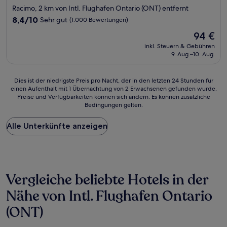
Sterne-
Racimo, 2 km von Intl. Flughafen Ontario (ONT) entfernt
Unterkunft
8.4
8,4/10
Sehr gut
(1.000 Bewertungen)
von
Der
94 €
10,
Preis
Sehr
inkl. Steuern & Gebühren
beträgt
9. Aug.–10. Aug.
gut,
94 €
(1.000
Bewertungen)
Dies
Dies ist der niedrigste Preis pro Nacht, der in den letzten 24 Stunden für
einen Aufenthalt mit 1 Übernachtung von 2 Erwachsenen gefunden wurde.
ist
Preise und Verfügbarkeiten können sich ändern. Es können zusätzliche
der
Bedingungen gelten.
niedrigste
Preis
Alle Unterkünfte anzeigen
pro
Nacht,
der
in
den
letzten
Vergleiche beliebte Hotels in der
24 Stunden
für
Nähe von Intl. Flughafen Ontario
einen
(ONT)
Aufenthalt
mit
1 Übernachtung