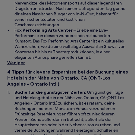
i
t
u
i
Nervenkitzel des Motorrennsports auf dieser legendären
n
e
e
r
Dragsterrennstrecke. Nach einem aufregenden Tag gönne
e
r
n
d
dir einen klassischen Burger von In-N-Out, bekannt für
m
g
F
i
seine frischen Zutaten und köstlichen
n
e
e
n
Geschmacksrichtungen.
e
ö
W
n
e
Fox Performing Arts Center
– Erlebe eine Live-
u
f
i
s
i
Performance in diesem wunderschön restaurierten
e
f
r
t
n
Kunstort. Das Fox Performing Arts Center ist ein kulturelles
n
n
d
e
e
Wahrzeichen, wo du eine vielfältige Auswahl an Shows, von
F
e
i
r
m
Konzerten bis hin zu Theaterproduktionen, in einer
e
t
n
g
n
eleganten Atmosphäre genießen kannst.
n
e
e
e
Weniger
s
i
ö
u
4 Tipps für clevere Ersparnisse bei der Buchung eines
t
n
f
e
Hotels in der Nähe von Ontario, CA (ONT-Los
e
e
f
n
Angeles - Ontario Intl.)
r
m
n
F
g
n
e
e
Buche für die günstigsten Zeiten:
Um günstige Flüge
e
e
t
n
und Hotelangebote in der Nähe von Ontario, CA (ONT-Los
ö
u
s
Angeles - Ontario Intl.) zu sichern, ist es ratsam, deine
f
e
t
Buchungen mehrere Monate im Voraus vorzunehmen.
f
n
e
Frühzeitige Reservierungen führen oft zu niedrigeren
n
F
r
Preisen. Ziehe außerdem in Betracht, außerhalb der
e
e
g
Hauptreisezeiten oder in der Nebensaison zu reisen und
t
n
e
vermeide Buchungen während Feiertagen, Schulferien
s
ö