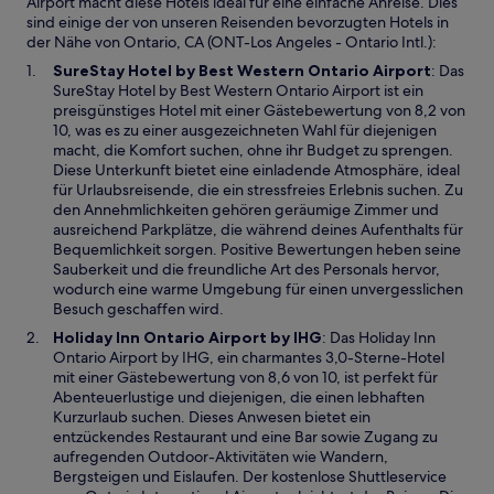
Airport macht diese Hotels ideal für eine einfache Anreise. Dies
sind einige der von unseren Reisenden bevorzugten Hotels in
der Nähe von Ontario, CA (ONT-Los Angeles - Ontario Intl.):
W
SureStay Hotel by Best Western Ontario Airport
: Das
i
SureStay Hotel by Best Western Ontario Airport ist ein
r
preisgünstiges Hotel mit einer Gästebewertung von 8,2 von
d
10, was es zu einer ausgezeichneten Wahl für diejenigen
i
macht, die Komfort suchen, ohne ihr Budget zu sprengen.
n
Diese Unterkunft bietet eine einladende Atmosphäre, ideal
e
für Urlaubsreisende, die ein stressfreies Erlebnis suchen. Zu
i
den Annehmlichkeiten gehören geräumige Zimmer und
n
ausreichend Parkplätze, die während deines Aufenthalts für
e
Bequemlichkeit sorgen. Positive Bewertungen heben seine
m
Sauberkeit und die freundliche Art des Personals hervor,
n
wodurch eine warme Umgebung für einen unvergesslichen
e
Besuch geschaffen wird.
u
W
Holiday Inn Ontario Airport by IHG
: Das Holiday Inn
e
i
Ontario Airport by IHG, ein charmantes 3,0-Sterne-Hotel
n
r
mit einer Gästebewertung von 8,6 von 10, ist perfekt für
F
d
Abenteuerlustige und diejenigen, die einen lebhaften
e
i
Kurzurlaub suchen. Dieses Anwesen bietet ein
n
n
entzückendes Restaurant und eine Bar sowie Zugang zu
s
e
aufregenden Outdoor-Aktivitäten wie Wandern,
t
i
Bergsteigen und Eislaufen. Der kostenlose Shuttleservice
e