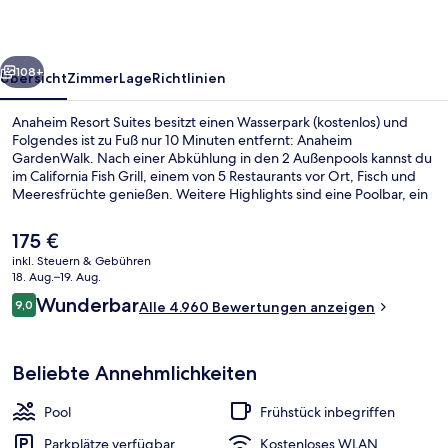
rück
Weiter
108+
Übersicht
Zimmer
Lage
Richtlinien
Anaheim Resort Suites besitzt einen Wasserpark (kostenlos) und
Folgendes ist zu Fuß nur 10 Minuten entfernt: Anaheim
GardenWalk. Nach einer Abkühlung in den 2 Außenpools kannst du
im California Fish Grill, einem von 5 Restaurants vor Ort, Fisch und
Meeresfrüchte genießen. Weitere Highlights sind eine Poolbar, ein
Fitnessbereich (rund um die Uhr geöffnet) und
Fitnessmöglichkeiten. Anderen Reisenden gefallen der Pool und die
Der
175 €
bequemen Betten sehr gut.
aktuelle
inkl. Steuern & Gebühren
Preis
18. Aug.–19. Aug.
Bar (in der Unterkunft)
beträgt
Bewertungen
Wunderbar
9,0
Alle 4.960 Bewertungen anzeigen
175 €.
9,0 von 10.
Beliebte Annehmlichkeiten
Pool
Frühstück inbegriffen
Parkplätze verfügbar
Kostenloses WLAN