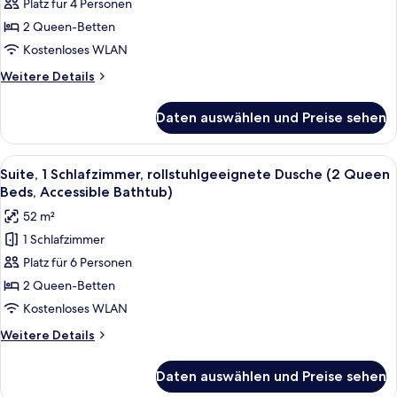
Platz für 4 Personen
Betten,
barrierearme
2 Queen-Betten
Badewanne
Kostenloses WLAN
(Second
Weitere
Weitere Details
Bathtub)
Details
anzeigen
für
Daten auswählen und Preise sehen
Standardzimmer,
2 Queen-
Betten,
Alle
Ein Hotelzimmer mit zwei Betten, ein
4
barrierearme
Suite, 1 Schlafzimmer, rollstuhlgeeignete Dusche (2 Queen
Fotos
Badewanne
Beds, Accessible Bathtub)
(Second
für
52 m²
Bathtub)
Suite,
1 Schlafzimmer
1
Platz für 6 Personen
Schlafzimmer,
rollstuhlgeeignete
2 Queen-Betten
Dusche
Kostenloses WLAN
(2
Weitere
Weitere Details
Queen
Details
Beds,
für
Daten auswählen und Preise sehen
Suite,
Accessible