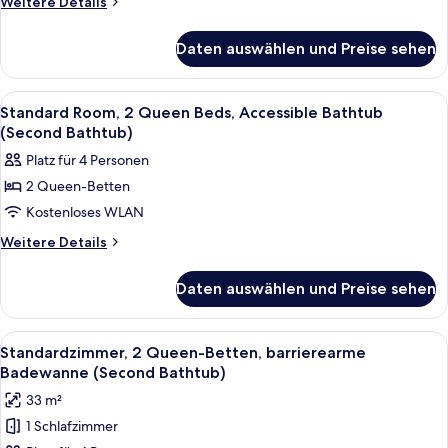
Weitere
Weitere Details
Beds
Details
für
anzeigen
Daten auswählen und Preise sehen
Room,
2
Queen
Alle
Hochwertige Bettwaren, Zimmersafe, 
8
Beds
Standard Room, 2 Queen Beds, Accessible Bathtub
Fotos
(Second Bathtub)
für
Platz für 4 Personen
Standard
2 Queen-Betten
Room,
Kostenloses WLAN
2
Queen
Weitere
Weitere Details
Details
Beds,
für
Accessible
Daten auswählen und Preise sehen
Standard
Bathtub
Room,
(Second
2
Alle
Ein Hotelzimmer mit zwei Betten, eine
8
Queen
Bathtub)
Standardzimmer, 2 Queen-Betten, barrierearme
Fotos
Beds,
Badewanne (Second Bathtub)
anzeigen
Accessible
für
33 m²
Bathtub
Standardzimmer,
(Second
1 Schlafzimmer
2 Queen-
Bathtub)