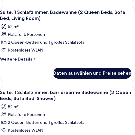
1
Bathtub)
Schlafzimmer,
Alle
Ein Hotelzimmer mit zwei Betten, eine
anzeigen
4
rollstuhlgeeignete
Suite, 1 Schlafzimmer, Badewanne (2 Queen Beds, Sofa
Fotos
Dusche
Bed, Living Room)
(2
für
52 m²
Queen
Suite,
Beds,
Platz für 6 Personen
1
Accessible
2 Queen-Betten und 1 großes Schlafsofa
Schlafzimmer,
Bathtub)
Badewanne
Kostenloses WLAN
(2
Weitere
Weitere Details
Queen
Details
für
Beds,
Daten auswählen und Preise sehen
Suite,
Sofa
1
Bed,
Schlafzimmer,
Alle
Ein Hotelzimmer mit zwei Betten, eine
4
Living
Badewanne
Suite, 1 Schlafzimmer, barrierearme Badewanne (2 Queen
Fotos
(2
Room)
Beds, Sofa Bed, Shower)
Queen
für
anzeigen
52 m²
Beds,
Suite,
Sofa
Platz für 6 Personen
1
Bed,
2 Queen-Betten und 1 großes Schlafsofa
Schlafzimmer,
Living
Room)
barrierearme
Kostenloses WLAN