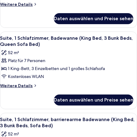
Badewanne
Weitere
Weitere Details
(2
Details
für
Queen
Daten auswählen und Preise sehen
Suite,
Beds,
1
Sofa
Schlafzimmer,
Alle
Ein Hotelzimmer mit Etagenbett, eine
5
Bed,
barrierearme
Suite, 1 Schlafzimmer, Badewanne (King Bed, 3 Bunk Beds,
Fotos
Badewanne
Shower)
Queen Sofa Bed)
(2
für
anzeigen
52 m²
Queen
Suite,
Beds,
Platz für 7 Personen
1
Sofa
1 King-Bett, 3 Einzelbetten und 1 großes Schlafsofa
Schlafzimmer,
Bed,
Shower)
Badewanne
Kostenloses WLAN
(King
Weitere
Weitere Details
Bed,
Details
für
3
Daten auswählen und Preise sehen
Suite,
Bunk
1
Beds,
Schlafzimmer,
Alle
Ein Schlafraum mit Etagenbetten, ein
5
Queen
Badewanne
Suite, 1 Schlafzimmer, barrierearme Badewanne (King Bed,
Fotos
(King
Sofa
3 Bunk Beds, Sofa Bed)
Bed,
für
Bed)
52 m²
3