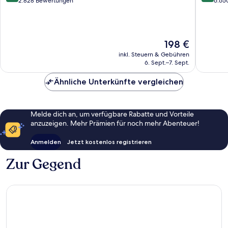
von
von
2.828 Bewertungen
6.65
10,
10,
Wunderbar,
Sehr
2.828
gut,
Bewertungen
6.650
Der
198 €
Bewert
Preis
inkl. Steuern & Gebühren
beträgt
6. Sept.–7. Sept.
198 €
Ähnliche Unterkünfte vergleichen
Melde dich an, um verfügbare Rabatte und Vorteile
anzuzeigen. Mehr Prämien für noch mehr Abenteuer!
Anmelden
Jetzt kostenlos registrieren
Zur Gegend