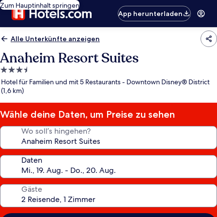
Zum Hauptinhalt springen
App herunterladen
Alle Unterkünfte anzeigen
Anaheim Resort Suites
3.5-
Sterne-
Hotel für Familien und mit 5 Restaurants - Downtown Disney® District
Unterkunft
(1,6 km)
Wähle deine Daten, um Preise zu sehen
Wo soll’s hingehen?
Daten
Gäste