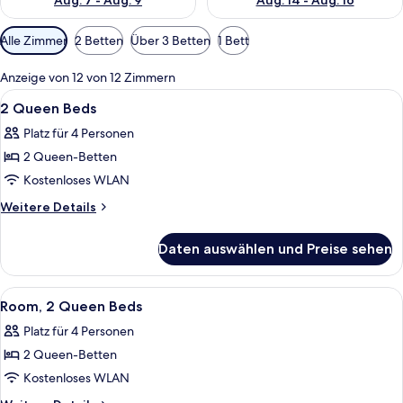
Aug. 7 - Aug. 9
Aug. 14 - Aug. 16
Verfügbare
Alle Zimmer
2 Betten
Über 3 Betten
1 Bett
Filter
für
Anzeige von 12 von 12 Zimmern
Zimmer
Alle
Badezimmer | Badewanne und Dusche (s
1
2 Queen Beds
Fotos
Platz für 4 Personen
für
2 Queen-Betten
2
Queen
Kostenloses WLAN
Beds
Weitere
Weitere Details
anzeigen
Details
für
Daten auswählen und Preise sehen
2
Queen
Beds
Alle
Hochwertige Bettwaren, Zimmersafe, 
8
Room, 2 Queen Beds
Fotos
Platz für 4 Personen
für
2 Queen-Betten
Room,
2
Kostenloses WLAN
Queen