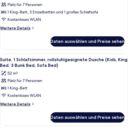
Suite,
anzeigen
Bunk
Platz für 7 Personen
1
Beds,
1 King-Bett, 3 Einzelbetten und 1 großes Schlafsofa
Schlafzimmer,
Queen
Sofa
barrierearme
Kostenloses WLAN
Bed)
Badewanne
Weitere
Weitere Details
(King
Details
für
Bed,
Daten auswählen und Preise sehen
Suite,
3
1
Bunk
Schlafzimmer,
Alle
Ein Hotelzimmer mit Etagenbett, einem
6
Beds,
barrierearme
Suite, 1 Schlafzimmer, rollstuhlgeeignete Dusche (Kids, King
Fotos
Badewanne
Sofa
Bed, 3 Bunk Bed, Sofa Bed)
(King
für
Bed)
52 m²
Bed,
Suite,
anzeigen
3
Platz für 7 Personen
1
Bunk
1 King-Bett
Schlafzimmer,
Beds,
Sofa
rollstuhlgeeignete
Kostenloses WLAN
Bed)
Dusche
Weitere
Weitere Details
(Kids,
Details
für
King
Daten auswählen und Preise sehen
Suite,
Bed,
1