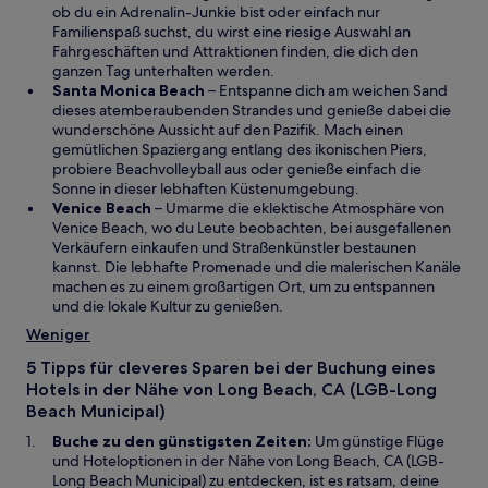
n
d
e
ob du ein Adrenalin-Junkie bist oder einfach nur
F
i
m
Familienspaß suchst, du wirst eine riesige Auswahl an
e
n
n
Fahrgeschäften und Attraktionen finden, die dich den
n
e
e
ganzen Tag unterhalten werden.
s
W
i
u
Santa Monica Beach
– Entspanne dich am weichen Sand
t
i
n
e
dieses atemberaubenden Strandes und genieße dabei die
e
r
e
n
wunderschöne Aussicht auf den Pazifik. Mach einen
r
d
m
F
gemütlichen Spaziergang entlang des ikonischen Piers,
g
i
n
e
probiere Beachvolleyball aus oder genieße einfach die
e
n
e
n
Sonne in dieser lebhaften Küstenumgebung.
W
ö
e
u
s
Venice Beach
– Umarme die eklektische Atmosphäre von
i
f
i
e
t
Venice Beach, wo du Leute beobachten, bei ausgefallenen
r
f
n
n
e
Verkäufern einkaufen und Straßenkünstler bestaunen
d
n
e
F
r
kannst. Die lebhafte Promenade und die malerischen Kanäle
i
e
m
e
g
machen es zu einem großartigen Ort, um zu entspannen
n
t
n
n
e
und die lokale Kultur zu genießen.
e
e
s
ö
Weniger
i
u
t
f
n
e
e
f
5 Tipps für cleveres Sparen bei der Buchung eines
e
n
r
n
Hotels in der Nähe von Long Beach, CA (LGB-Long
m
F
g
e
Beach Municipal)
n
e
e
t
Buche zu den günstigsten Zeiten:
Um günstige Flüge
e
n
ö
und Hoteloptionen in der Nähe von Long Beach, CA (LGB-
u
s
f
Long Beach Municipal) zu entdecken, ist es ratsam, deine
e
t
f