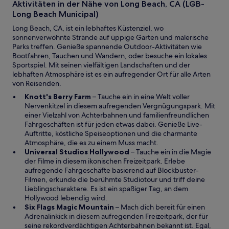
Aktivitäten in der Nähe von Long Beach, CA (LGB-
F
Long Beach Municipal)
e
n
Long Beach, CA, ist ein lebhaftes Küstenziel, wo
s
sonnenverwöhnte Strände auf üppige Gärten und malerische
t
Parks treffen. Genieße spannende Outdoor-Aktivitäten wie
e
Bootfahren, Tauchen und Wandern, oder besuche ein lokales
r
Sportspiel. Mit seinen vielfältigen Landschaften und der
g
lebhaften Atmosphäre ist es ein aufregender Ort für alle Arten
e
von Reisenden.
ö
W
Knott's Berry Farm
– Tauche ein in eine Welt voller
f
i
Nervenkitzel in diesem aufregenden Vergnügungspark. Mit
f
r
einer Vielzahl von Achterbahnen und familienfreundlichen
n
d
Fahrgeschäften ist für jeden etwas dabei. Genieße Live-
e
i
Auftritte, köstliche Speiseoptionen und die charmante
t
n
Atmosphäre, die es zu einem Muss macht.
e
W
Universal Studios Hollywood
– Tauche ein in die Magie
i
i
der Filme in diesem ikonischen Freizeitpark. Erlebe
n
r
aufregende Fahrgeschäfte basierend auf Blockbuster-
e
d
Filmen, erkunde die berühmte Studiotour und triff deine
m
i
Lieblingscharaktere. Es ist ein spaßiger Tag, an dem
n
n
Hollywood lebendig wird.
e
W
e
Six Flags Magic Mountain
– Mach dich bereit für einen
u
i
i
Adrenalinkick in diesem aufregenden Freizeitpark, der für
e
r
n
seine rekordverdächtigen Achterbahnen bekannt ist. Egal,