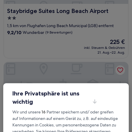
Staybridge Suites Long Beach Airport
Staybridge Suites Long Beach Airport
2.0-
Sterne-
1,5 km von Flughafen Long Beach Municipal (LGB) entfernt
Unterkunft
9.2
9,2/10
Wunderbar
(9 Bewertungen)
von
Der
225 €
10,
Preis
Wunderbar,
inkl. Steuern & Gebühren
beträgt
21. Aug.–22. Aug.
(9
225 €
Bewertungen)
Long Beach Marriott
Ihre Privatsphäre ist uns
wichtig
Wir und unsere
16
Partner speichern und/ oder greifen
auf Informationen auf einem Gerät zu, z.B. auf eindeutige
Kennungen in Cookies, um personenbezogene Daten zu
verarbeiten. Sie können Ihre Präferenzen akzeptieren