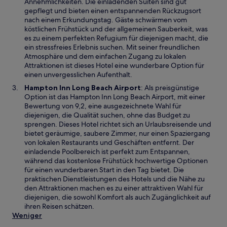
i
Annehmlichkeiten. Die einladenden Suiten sind gut
e
n
gepflegt und bieten einen entspannenden Rückzugsort
r
e
nach einem Erkundungstag. Gäste schwärmen vom
g
m
köstlichen Frühstück und der allgemeinen Sauberkeit, was
e
n
es zu einem perfekten Refugium für diejenigen macht, die
ö
e
ein stressfreies Erlebnis suchen. Mit seiner freundlichen
f
u
Atmosphäre und dem einfachen Zugang zu lokalen
f
e
Attraktionen ist dieses Hotel eine wunderbare Option für
n
n
einen unvergesslichen Aufenthalt.
e
F
W
Hampton Inn Long Beach Airport
: Als preisgünstige
t
e
i
Option ist das Hampton Inn Long Beach Airport, mit einer
n
r
Bewertung von 9,2, eine ausgezeichnete Wahl für
s
d
diejenigen, die Qualität suchen, ohne das Budget zu
t
i
sprengen. Dieses Hotel richtet sich an Urlaubsreisende und
e
n
bietet geräumige, saubere Zimmer, nur einen Spaziergang
r
e
von lokalen Restaurants und Geschäften entfernt. Der
g
i
einladende Poolbereich ist perfekt zum Entspannen,
e
n
während das kostenlose Frühstück hochwertige Optionen
ö
e
für einen wunderbaren Start in den Tag bietet. Die
f
m
praktischen Dienstleistungen des Hotels und die Nähe zu
f
n
den Attraktionen machen es zu einer attraktiven Wahl für
n
e
diejenigen, die sowohl Komfort als auch Zugänglichkeit auf
e
u
ihren Reisen schätzen.
t
e
Weniger
n