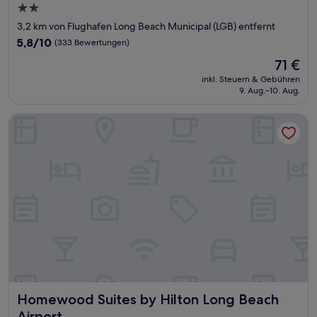
2.0-
Sterne-
3,2 km von Flughafen Long Beach Municipal (LGB) entfernt
Unterkunft
5.8
5,8/10
(333 Bewertungen)
von
Der
71 €
10,
Preis
(333
inkl. Steuern & Gebühren
beträgt
9. Aug.–10. Aug.
Bewertungen)
71 €
Homewood Suites by Hilton Long Beach Airport
Homewood Suites by Hilton Long Beach Airport
Homewood Suites by Hilton Long Beach
Airport