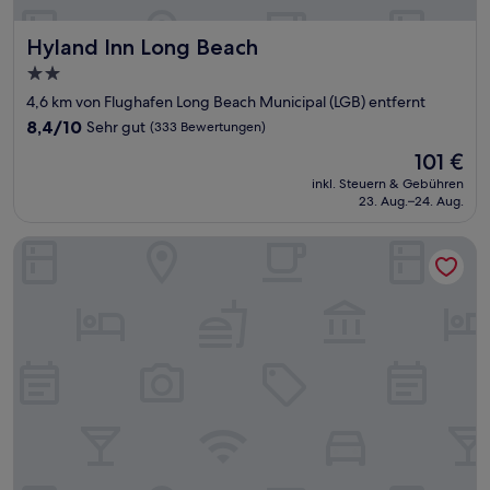
Hyland Inn Long Beach
Hyland Inn Long Beach
2.0-
Sterne-
4,6 km von Flughafen Long Beach Municipal (LGB) entfernt
Unterkunft
8.4
8,4/10
Sehr gut
(333 Bewertungen)
von
Der
101 €
10,
Preis
Sehr
inkl. Steuern & Gebühren
beträgt
23. Aug.–24. Aug.
gut,
101 €
(333
Bewertungen)
Best Western Los Alamitos Inn & Suites