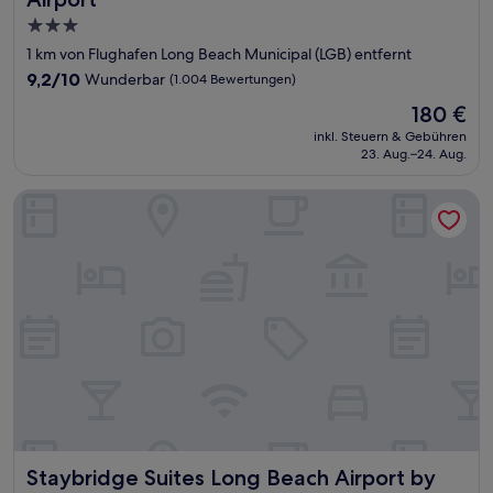
3.0-
Sterne-
1 km von Flughafen Long Beach Municipal (LGB) entfernt
Unterkunft
9.2
9,2/10
Wunderbar
(1.004 Bewertungen)
von
Der
180 €
10,
Preis
Wunderbar,
inkl. Steuern & Gebühren
beträgt
23. Aug.–24. Aug.
(1.004
180 €
Bewertungen)
Staybridge Suites Long Beach Airport by IHG
Staybridge Suites Long Beach Airport by IHG
Staybridge Suites Long Beach Airport by