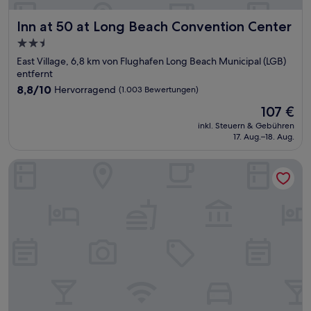
Inn at 50 at Long Beach Convention Center
Inn at 50 at Long Beach Convention Center
2.5-
Sterne-
East Village, 6,8 km von Flughafen Long Beach Municipal (LGB)
Unterkunft
entfernt
8.8
8,8/10
Hervorragend
(1.003 Bewertungen)
von
Der
107 €
10,
Preis
Hervorragend,
inkl. Steuern & Gebühren
beträgt
17. Aug.–18. Aug.
(1.003
107 €
Bewertungen)
Hyland Inn Long Beach