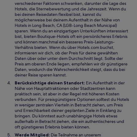
verschiedener Faktoren schwanken, darunter die Lage des
Hotels, die Sternebewertung und die Jahreszeit. Wenn du
bei deinen Reisedaten flexibel bist, kannst du
möglicherweise bei deinem Aufenthalt in der Nähe von
Hotels in Long Beach, CA (LGB-Long Beach Municipal)
sparen. Wenn du an einzigartigen Unterkünften interessiert
bist, bieten Boutique-Hotels oft ein persönlicheres Erlebnis
und können manchmal ein besseres Preis-Leistungs-
Verhältnis bieten. Wenn du über Hotels.com buchst,
informieren wir dich, ob der Preis für deine gewählten
Daten über oder unter dem Durchschnitt liegt. Sollte der
Preis am oberen Ende liegen, empfehlen wir dir günstigere
Daten, wodurch die Wahrscheinlichkeit steigt, dass du bei
deiner Reise sparen kannst.
Berücksichtige deinen Standort:
Ein Aufenthalt in der
Nähe von Hauptattraktionen oder Stadtzentren kann
praktisch sein, ist aber in der Regel mit höheren Kosten
verbunden. Für preisgünstigere Optionen solltest du Hotels
in weniger zentralen Vierteln in Betracht ziehen, um Preis
und Erreichbarkeit deiner geplanten Ziele in Einklang zu
bringen. Du könntest auch unabhängige Hotels etwas
außerhalb in Betracht ziehen, die ein authentischeres und
oft günstigeres Erlebnis bieten können.
Werde Mitglied:
Die Teilnahme an unserem