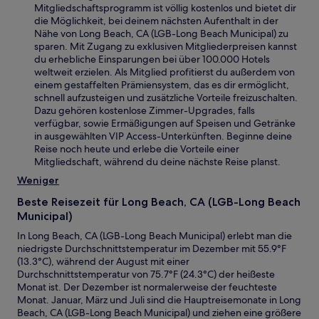
Mitgliedschaftsprogramm ist völlig kostenlos und bietet dir
die Möglichkeit, bei deinem nächsten Aufenthalt in der
Nähe von Long Beach, CA (LGB-Long Beach Municipal) zu
sparen. Mit Zugang zu exklusiven Mitgliederpreisen kannst
du erhebliche Einsparungen bei über 100.000 Hotels
weltweit erzielen. Als Mitglied profitierst du außerdem von
einem gestaffelten Prämiensystem, das es dir ermöglicht,
schnell aufzusteigen und zusätzliche Vorteile freizuschalten.
Dazu gehören kostenlose Zimmer-Upgrades, falls
verfügbar, sowie Ermäßigungen auf Speisen und Getränke
in ausgewählten VIP Access-Unterkünften. Beginne deine
Reise noch heute und erlebe die Vorteile einer
Mitgliedschaft, während du deine nächste Reise planst.
Weniger
Beste Reisezeit für Long Beach, CA (LGB-Long Beach
Municipal)
In Long Beach, CA (LGB-Long Beach Municipal) erlebt man die
niedrigste Durchschnittstemperatur im Dezember mit 55.9°F
(13.3°C), während der August mit einer
Durchschnittstemperatur von 75.7°F (24.3°C) der heißeste
Monat ist. Der Dezember ist normalerweise der feuchteste
Monat. Januar, März und Juli sind die Hauptreisemonate in Long
Beach, CA (LGB-Long Beach Municipal) und ziehen eine größere