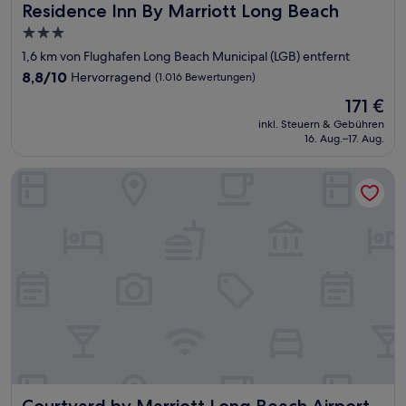
Residence Inn By Marriott Long Beach
Residence Inn By Marriott Long Beach
3.0-
Sterne-
1,6 km von Flughafen Long Beach Municipal (LGB) entfernt
Unterkunft
8.8
8,8/10
Hervorragend
(1.016 Bewertungen)
von
Der
171 €
10,
Preis
Hervorragend,
inkl. Steuern & Gebühren
beträgt
16. Aug.–17. Aug.
(1.016
171 €
Bewertungen)
Courtyard by Marriott Long Beach Airport
Courtyard by Marriott Long Beach Airport
Courtyard by Marriott Long Beach Airport