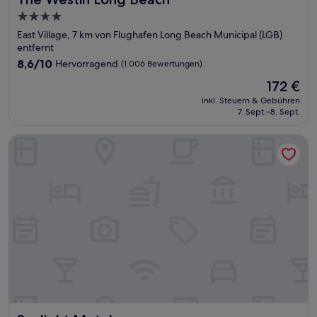
4.0-
Sterne-
East Village, 7 km von Flughafen Long Beach Municipal (LGB)
Unterkunft
entfernt
8.6
8,6/10
Hervorragend
(1.006 Bewertungen)
von
Der
172 €
10,
Preis
Hervorragend,
inkl. Steuern & Gebühren
beträgt
7. Sept.–8. Sept.
(1.006
172 €
Bewertungen)
Sunlight Motel