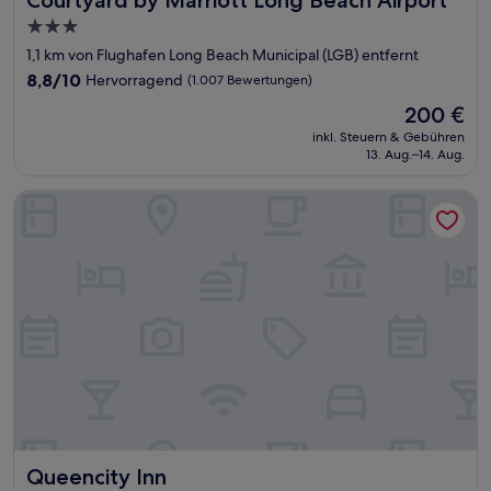
3.0-
Sterne-
1,1 km von Flughafen Long Beach Municipal (LGB) entfernt
Unterkunft
8.8
8,8/10
Hervorragend
(1.007 Bewertungen)
von
Der
200 €
10,
Preis
Hervorragend,
inkl. Steuern & Gebühren
beträgt
13. Aug.–14. Aug.
(1.007
200 €
Bewertungen)
Queencity Inn
Queencity Inn
Queencity Inn