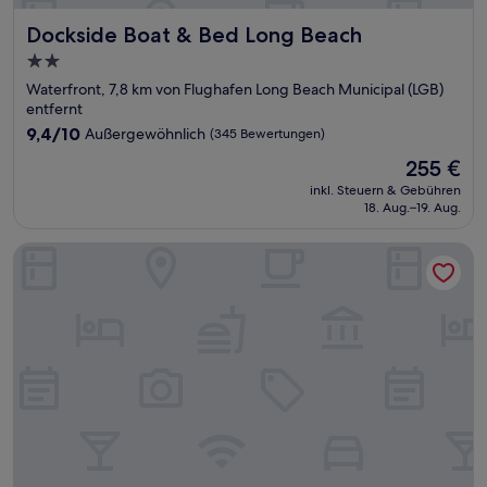
Dockside Boat & Bed Long Beach
Dockside Boat & Bed Long Beach
2.0-
Sterne-
Waterfront, 7,8 km von Flughafen Long Beach Municipal (LGB)
Unterkunft
entfernt
9.4
9,4/10
Außergewöhnlich
(345 Bewertungen)
von
Der
255 €
10,
Preis
Außergewöhnlich,
inkl. Steuern & Gebühren
beträgt
18. Aug.–19. Aug.
(345
255 €
Bewertungen)
Inn at 50 at Long Beach Convention Center