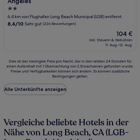
Angeles
2.0-
Sterne-
6,4 km von Flughafen Long Beach Municipal (LGB) entfernt
Unterkunft
8.4
8,4/10
Sehr gut
(226 Bewertungen)
von
Der
104 €
10,
Preis
Sehr
inkl. Steuern & Gebühren
beträgt
11. Aug.–12. Aug.
gut,
104 €
(226
Bewertungen)
Dies
Dies ist der niedrigste Preis pro Nacht, der in den letzten 24 Stunden für
einen Aufenthalt mit 1 Übernachtung von 2 Erwachsenen gefunden wurde.
ist
Preise und Verfügbarkeiten können sich ändern. Es können zusätzliche
der
Bedingungen gelten.
niedrigste
Preis
Alle Unterkünfte anzeigen
pro
Nacht,
der
in
den
letzten
Vergleiche beliebte Hotels in der
24 Stunden
für
Nähe von Long Beach, CA (LGB-
einen