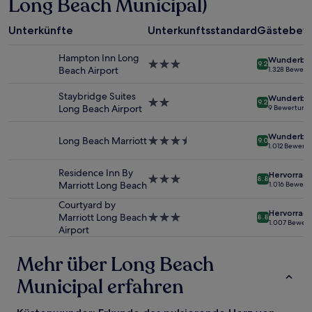
Long Beach Municipal)
Aufenthalt
mit
1 Übernachtung
Unterkünfte
Unterkunftsstandard
Gästebew
von
2 Erwachsenen
Hampton Inn Long
Wunderba
gefunden
3.0-
9.2
Beach Airport
1.328 Bewert
wurde.
Sterne-
Preise
Unterkunft
Staybridge Suites
Wunderba
und
2.0-
9.2
Long Beach Airport
9 Bewertung
Verfügbarkeiten
Sterne-
können
Unterkunft
Wunderba
sich
Long Beach Marriott
3.5-
9.0
1.012 Bewert
ändern.
Sterne-
Es
Unterkunft
Residence Inn By
können
Hervorrag
3.0-
8.8
Marriott Long Beach
1.016 Bewer
zusätzliche
Sterne-
Bedingungen
Unterkunft
Courtyard by
gelten.
Hervorrag
Marriott Long Beach
3.0-
8.8
1.007 Bewer
Airport
Sterne-
Unterkunft
Mehr über Long Beach
Municipal erfahren