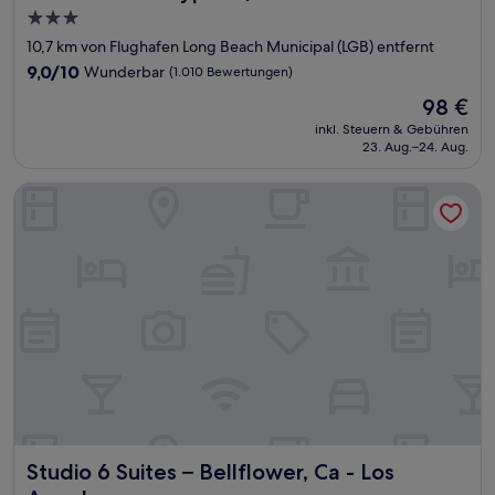
3.0-
Sterne-
10,7 km von Flughafen Long Beach Municipal (LGB) entfernt
Unterkunft
9.0
9,0/10
Wunderbar
(1.010 Bewertungen)
von
Der
98 €
10,
Preis
Wunderbar,
inkl. Steuern & Gebühren
beträgt
23. Aug.–24. Aug.
(1.010
98 €
Bewertungen)
Studio 6 Suites – Bellflower, Ca - Los Angeles
Studio 6 Suites – Bellflower, Ca - Los Angeles
Studio 6 Suites – Bellflower, Ca - Los