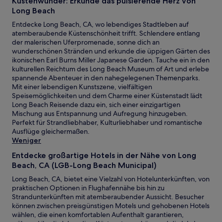
Küstenwunder: Erkunde das pulsierende Herz von
Long Beach
Entdecke Long Beach, CA, wo lebendiges Stadtleben auf
atemberaubende Küstenschönheit trifft. Schlendere entlang
der malerischen Uferpromenade, sonne dich an
wunderschönen Stränden und erkunde die üppigen Gärten des
ikonischen Earl Burns Miller Japanese Garden. Tauche ein in den
kulturellen Reichtum des Long Beach Museum of Art und erlebe
spannende Abenteuer in den nahegelegenen Themenparks.
Mit einer lebendigen Kunstszene, vielfältigen
Speisemöglichkeiten und dem Charme einer Küstenstadt lädt
Long Beach Reisende dazu ein, sich einer einzigartigen
Mischung aus Entspannung und Aufregung hinzugeben.
Perfekt für Strandliebhaber, Kulturliebhaber und romantische
Ausflüge gleichermaßen.
Weniger
Entdecke großartige Hotels in der Nähe von Long
Beach, CA (LGB-Long Beach Municipal)
Long Beach, CA, bietet eine Vielzahl von Hotelunterkünften, von
praktischen Optionen in Flughafennähe bis hin zu
Strandunterkünften mit atemberaubender Aussicht. Besucher
können zwischen preisgünstigen Motels und gehobenen Hotels
wählen, die einen komfortablen Aufenthalt garantieren,