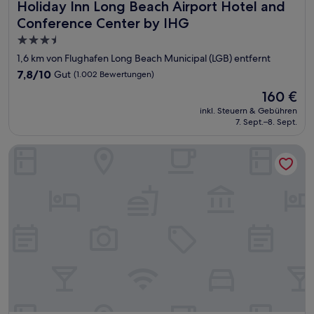
Holiday Inn Long Beach Airport Hotel and Conference Cen
Holiday Inn Long Beach Airport Hotel and
Conference Center by IHG
3.5-
Sterne-
1,6 km von Flughafen Long Beach Municipal (LGB) entfernt
Unterkunft
7.8
7,8/10
Gut
(1.002 Bewertungen)
von
Der
160 €
10,
Preis
Gut,
inkl. Steuern & Gebühren
beträgt
7. Sept.–8. Sept.
(1.002
160 €
Bewertungen)
Fairfield Inn & Suites by Marriott Anaheim Los Alamitos