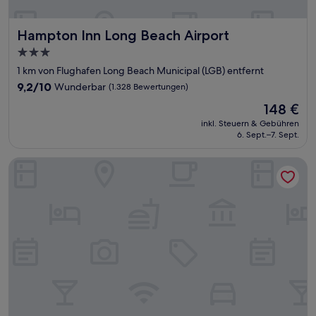
Hampton Inn Long Beach Airport
Hampton Inn Long Beach Airport
3.0-
Sterne-
1 km von Flughafen Long Beach Municipal (LGB) entfernt
Unterkunft
9.2
9,2/10
Wunderbar
(1.328 Bewertungen)
von
Der
148 €
10,
Preis
Wunderbar,
inkl. Steuern & Gebühren
beträgt
6. Sept.–7. Sept.
(1.328
148 €
Bewertungen)
Staybridge Suites Long Beach Airport