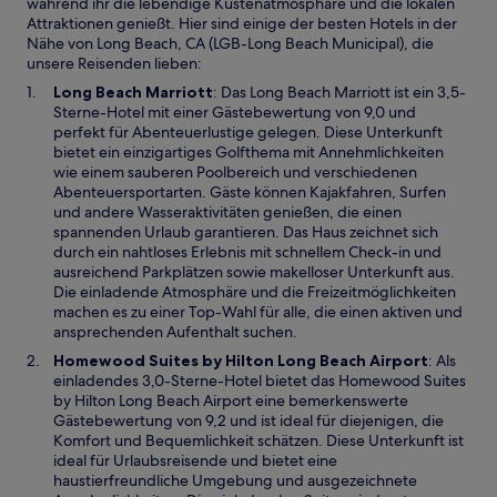
während ihr die lebendige Küstenatmosphäre und die lokalen
Attraktionen genießt. Hier sind einige der besten Hotels in der
Nähe von Long Beach, CA (LGB-Long Beach Municipal), die
unsere Reisenden lieben:
W
Long Beach Marriott
: Das Long Beach Marriott ist ein 3,5-
i
Sterne-Hotel mit einer Gästebewertung von 9,0 und
r
perfekt für Abenteuerlustige gelegen. Diese Unterkunft
d
bietet ein einzigartiges Golfthema mit Annehmlichkeiten
i
wie einem sauberen Poolbereich und verschiedenen
n
Abenteuersportarten. Gäste können Kajakfahren, Surfen
e
und andere Wasseraktivitäten genießen, die einen
i
spannenden Urlaub garantieren. Das Haus zeichnet sich
n
durch ein nahtloses Erlebnis mit schnellem Check-in und
e
ausreichend Parkplätzen sowie makelloser Unterkunft aus.
m
Die einladende Atmosphäre und die Freizeitmöglichkeiten
n
machen es zu einer Top-Wahl für alle, die einen aktiven und
e
ansprechenden Aufenthalt suchen.
u
W
Homewood Suites by Hilton Long Beach Airport
: Als
e
i
einladendes 3,0-Sterne-Hotel bietet das Homewood Suites
n
r
by Hilton Long Beach Airport eine bemerkenswerte
F
d
Gästebewertung von 9,2 und ist ideal für diejenigen, die
e
i
Komfort und Bequemlichkeit schätzen. Diese Unterkunft ist
n
n
ideal für Urlaubsreisende und bietet eine
s
e
haustierfreundliche Umgebung und ausgezeichnete
t