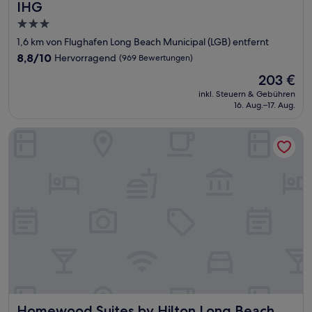
IHG
3.0-
Sterne-
1,6 km von Flughafen Long Beach Municipal (LGB) entfernt
Unterkunft
8.8
8,8/10
Hervorragend
(969 Bewertungen)
von
Der
203 €
10,
Preis
Hervorragend,
inkl. Steuern & Gebühren
beträgt
16. Aug.–17. Aug.
(969
203 €
Bewertungen)
Homewood Suites by Hilton Long Beach Airport
Homewood Suites by Hilton Long Beach Airport
Homewood Suites by Hilton Long Beach