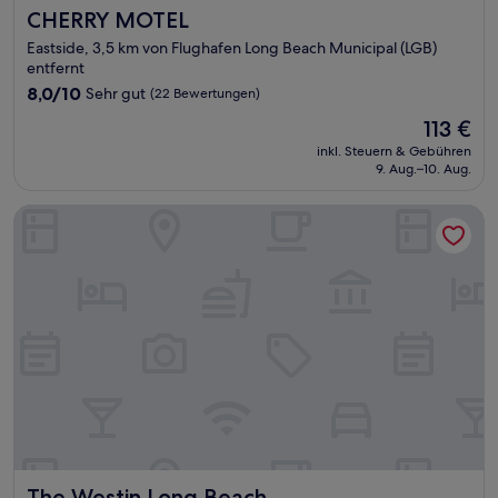
CHERRY MOTEL
CHERRY MOTEL
Eastside, 3,5 km von Flughafen Long Beach Municipal (LGB)
entfernt
8.0
8,0/10
Sehr gut
(22 Bewertungen)
von
Der
113 €
10,
Preis
Sehr
inkl. Steuern & Gebühren
beträgt
9. Aug.–10. Aug.
gut,
113 €
(22
Bewertungen)
The Westin Long Beach
The Westin Long Beach
The Westin Long Beach