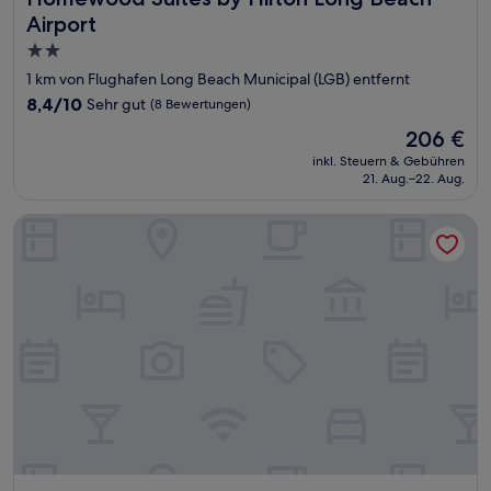
Airport
2.0-
Sterne-
1 km von Flughafen Long Beach Municipal (LGB) entfernt
Unterkunft
8.4
8,4/10
Sehr gut
(8 Bewertungen)
von
Der
206 €
10,
Preis
Sehr
inkl. Steuern & Gebühren
beträgt
21. Aug.–22. Aug.
gut,
206 €
(8
Bewertungen)
Holiday Inn Long Beach Airport Hotel and Conference Cent