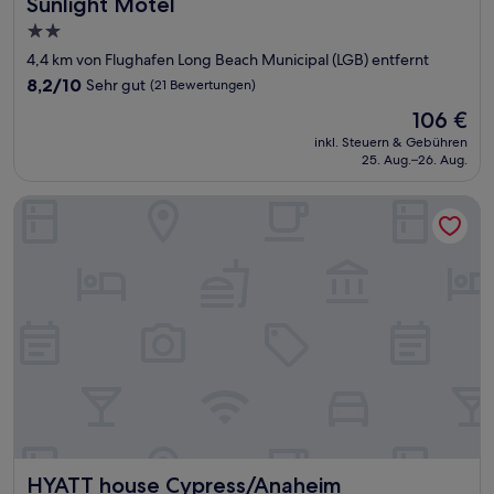
Sunlight Motel
Sunlight Motel
2.0-
Sterne-
4,4 km von Flughafen Long Beach Municipal (LGB) entfernt
Unterkunft
8.2
8,2/10
Sehr gut
(21 Bewertungen)
von
Der
106 €
10,
Preis
Sehr
inkl. Steuern & Gebühren
beträgt
25. Aug.–26. Aug.
gut,
106 €
(21
Bewertungen)
HYATT house Cypress/Anaheim
HYATT house Cypress/Anaheim
HYATT house Cypress/Anaheim