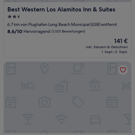
Best Western Los Alamitos Inn & Suites
Best Western Los Alamitos Inn & Suites
2.5-
Sterne-
6,7 km von Flughafen Long Beach Municipal (LGB) entfernt
Unterkunft
8.6
8,6/10
Hervorragend
(1.001 Bewertungen)
von
Der
141 €
10,
Preis
Hervorragend,
inkl. Steuern & Gebühren
beträgt
1. Sept.–2. Sept.
(1.001
141 €
Bewertungen)
CHERRY MOTEL