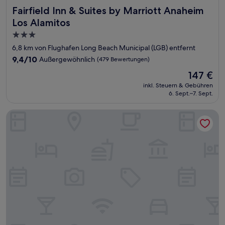
Fairfield Inn & Suites by Marriott Anaheim Los Alamitos
Fairfield Inn & Suites by Marriott Anaheim
Los Alamitos
3.0-
Sterne-
6,8 km von Flughafen Long Beach Municipal (LGB) entfernt
Unterkunft
9.4
9,4/10
Außergewöhnlich
(479 Bewertungen)
von
Der
147 €
10,
Preis
Außergewöhnlich,
inkl. Steuern & Gebühren
beträgt
6. Sept.–7. Sept.
(479
147 €
Bewertungen)
Dockside Boat & Bed Long Beach