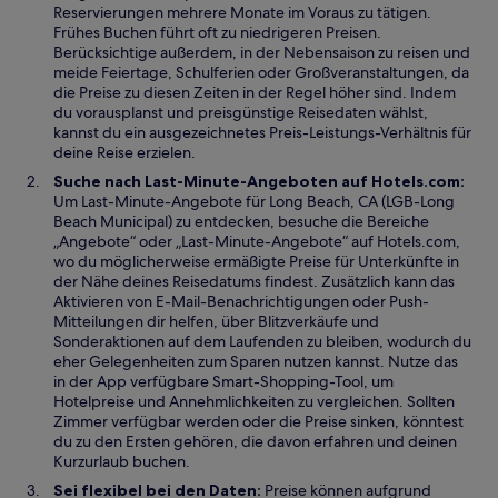
Reservierungen mehrere Monate im Voraus zu tätigen.
n
e
n
Frühes Buchen führt oft zu niedrigeren Preisen.
F
r
e
Berücksichtige außerdem, in der Nebensaison zu reisen und
e
g
t
meide Feiertage, Schulferien oder Großveranstaltungen, da
n
e
die Preise zu diesen Zeiten in der Regel höher sind. Indem
s
ö
du vorausplanst und preisgünstige Reisedaten wählst,
t
f
kannst du ein ausgezeichnetes Preis-Leistungs-Verhältnis für
e
f
deine Reise erzielen.
r
n
g
e
Suche nach Last-Minute-Angeboten auf Hotels.com:
e
t
Um Last-Minute-Angebote für Long Beach, CA (LGB-Long
ö
Beach Municipal) zu entdecken, besuche die Bereiche
f
„Angebote“ oder „Last-Minute-Angebote“ auf Hotels.com,
f
wo du möglicherweise ermäßigte Preise für Unterkünfte in
n
der Nähe deines Reisedatums findest. Zusätzlich kann das
e
Aktivieren von E-Mail-Benachrichtigungen oder Push-
t
Mitteilungen dir helfen, über Blitzverkäufe und
Sonderaktionen auf dem Laufenden zu bleiben, wodurch du
eher Gelegenheiten zum Sparen nutzen kannst. Nutze das
in der App verfügbare Smart-Shopping-Tool, um
Hotelpreise und Annehmlichkeiten zu vergleichen. Sollten
Zimmer verfügbar werden oder die Preise sinken, könntest
du zu den Ersten gehören, die davon erfahren und deinen
Kurzurlaub buchen.
Sei flexibel bei den Daten:
Preise können aufgrund