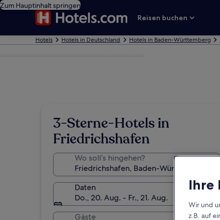
Zum Hauptinhalt springen
Reisen buchen
Hotels
Hotels in Deutschland
Hotels in Baden-Württemberg
Foto von German National Tourist Board
3-Sterne-Hotels in
Friedrichshafen
Wo soll’s hingehen?
Ihre
Daten
Do., 20. Aug. - Fr., 21. Aug.
Wir und u
z.B. auf 
Gäste