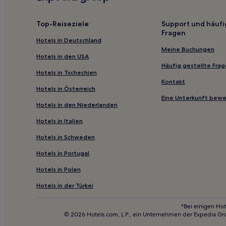
Landkreis Sigmaringen: Hotels
Hotels nahe Domprobstei
Top-Reiseziele
Support und häufi
Fragen
Münchhöf Hotels
Hotels in Deutschland
Hotels nahe Bahnhof Bad Saulgau
Meine Buchungen
Hotels in den USA
Wolfegg Hotels
Häufig gestellte Fra
Hotels in Tschechien
Allensbach Hotels
Kontakt
Hotels in Österreich
Niederburg: Hotels
Eine Unterkunft bew
Hotels in den Niederlanden
Hotels nahe Bahnhof Bermatingen-Ahausen
Hotels in Italien
Radolfzell am Bodensee Hotels
Hotels in Schweden
Königsbau Hotels
Hotels in Portugal
Fenken Hotels
Bad Waldsee Hotels
Hotels in Polen
Hotels nahe Strandbad Horn
Hotels in der Türkei
Bad Wurzach Hotels
*Bei einigen Hot
© 2026 Hotels.com, L.P., ein Unternehmen der Expedia Gr
Hotels nahe Bahnhof Überlingen-Nußdorf