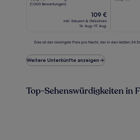
von
von
(1.000 Bewertungen)
10,
10,
Der
109 €
Hervorragend,
Sehr
Preis
(1.000
gut,
inkl. Steuern & Gebühren
beträgt
Bewertungen)
(293
16. Aug.–17. Aug.
109 €
Bewertunge
Dies
Dies ist der niedrigste Preis pro Nacht, der in den letzten 
ist
der
niedrigste
Weitere Unterkünfte anzeigen
Preis
pro
Nacht,
der
in
Top-Sehenswürdigkeiten in F
den
letzten
24 Stunden
für
einen
Aufenthalt
mit
1 Übernachtung
von