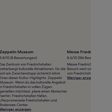
Zeppelin Museum
Messe Friedrichshafen
8.8/10 (8 Bewertungen)
8.6/10 (186 Bewertungen)
Das Zentrum von Friedrichshafen
Messe Friedrichshafen ist def
beherbergt kulturelle Attraktionen, für die
Besuch wert und nur 3,4 km
sich ein Zwischenstopp sicherlich lohnt.
von Friedrichshafen entfern
Eines dieser Kultur-Highlights: Zeppelin
Weniger anzeigen
Museum. Wenn du das kulturelle Angebot
in Friedrichshafen in vollen Zügen
genießen möchtest, plane einen Abstecher
hierhin: Friedrichshafen Hafen,
Uferpromenade Friedrichshafen und
Bodensee-Center.
Weniger anzeigen