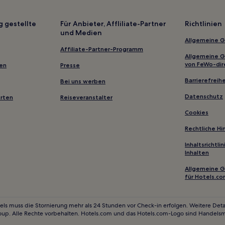
Argenbühl Hotels
Hotels nahe Bahnhof Friedrich
g gestellte
Für Anbieter, Affliliate-Partner
Richtlinien
und Medien
Langenargen Hotels
Allgemeine 
Salem Hotels
Affiliate-Partner-Programm
Allgemeine 
Deggenhausertal Hotels
von FeWo-dir
gen
Presse
Hotels nahe Bahnhof Uhldinge
Barrierefreihe
Bei uns werben
Hotels nahe Basilika St. Martin
Datenschutz
erten
Reiseveranstalter
Kißlegg Hotels
Cookies
Meersburg Hotels
Rechtliche H
Hotels nahe Bahnhof Kressbro
Inhaltsrichtl
Inhalten
Singen Hotels
Konstanz Hotels
Allgemeine 
für Hotels.c
Hotels nahe Langenargen Hafe
Landkreis Konstanz: Hotels
els muss die Stornierung mehr als 24 Stunden vor Check-in erfolgen. Weitere Detai
oup. Alle Rechte vorbehalten. Hotels.com und das Hotels.com-Logo sind Handels
Überlingen Hotels