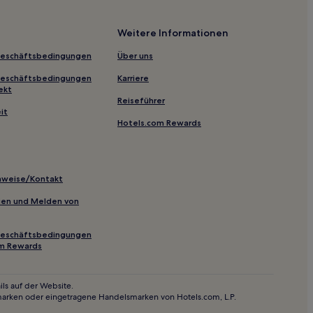
shafen Ost
Weitere Informationen
Geschäftsbedingungen
Über uns
Geschäftsbedingungen
Karriere
ekt
Reiseführer
n-Mühlhofen
it
Hotels.com Rewards
inweise/Kontakt
nn-Hafen
inien und Melden von
Geschäftsbedingungen
om Rewards
n
ls auf der Website.
marken oder eingetragene Handelsmarken von Hotels.com, L.P.