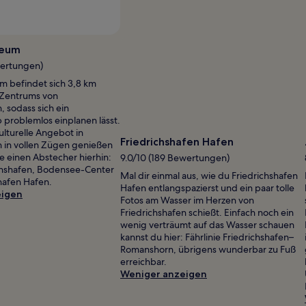
seum
wertungen)
 befindet sich 3,8 km
 Zentrums von
, sodass sich ein
problemlos einplanen lässt.
lturelle Angebot in
Friedrichshafen Hafen
n in vollen Zügen genießen
e einen Abstecher hierhin:
9.0/10 (189 Bewertungen)
chshafen, Bodensee-Center
Mal dir einmal aus, wie du Friedrichshafen
hafen Hafen.
Hafen entlangspazierst und ein paar tolle
eigen
Fotos am Wasser im Herzen von
Friedrichshafen schießt. Einfach noch ein
wenig verträumt auf das Wasser schauen
kannst du hier: Fährlinie Friedrichshafen–
Romanshorn, übrigens wunderbar zu Fuß
erreichbar.
Weniger anzeigen