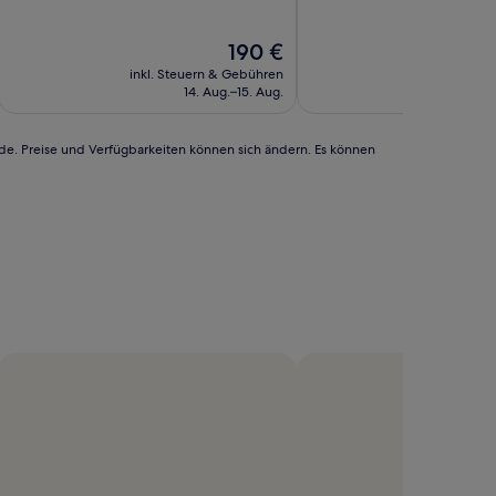
10,
Hervorragend,
Der
190 €
(90
Preis
Bewertungen)
inkl. Steuern & Gebühren
inkl. Steu
beträgt
14. Aug.–15. Aug.
1
190 €
rde. Preise und Verfügbarkeiten können sich ändern. Es können