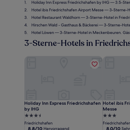
Holiday Inn Express Friedrichshafen by IHG
— 3.5-Ster
Hotel ibis Friedrichshafen Airport Messe
— 3-Sterne-Ho
Hotel Restaurant Waldhorn
— 3-Sterne-Hotel in Fried
Hirschen Wald - Gasthaus & Bäckerei
— 3-Sterne-Hotel
Hotel Löwen
— 3-Sterne-Hotel in Meckenbeuren. Gäs
3-Sterne-Hotels in Friedrich
Holiday Inn Express Friedrichshafen by IHG
Hotel ibis F
Holiday Inn Express Friedrichshafen by IHG
Hotel ibis F
Holiday Inn Express Friedrichshafen
Hotel ibis F
by IHG
Messe
3.5-
3.0-
Sterne-
Sterne-
Friedrichshafen
Friedrichshafe
Unterkunft
Unterkunft
8.8
8.0
8,8/10
8,0/10
Hervorragend
Sehr