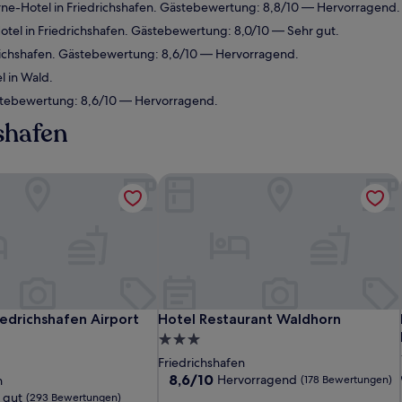
ne-Hotel in Friedrichshafen. Gästebewertung: 8,8/10 — Hervorragend.
tel in Friedrichshafen. Gästebewertung: 8,0/10 — Sehr gut.
richshafen. Gästebewertung: 8,6/10 — Hervorragend.
 in Wald.
tebewertung: 8,6/10 — Hervorragend.
shafen
riedrichshafen Airport Messe
Hotel Restaurant Waldhorn
riedrichshafen Airport Messe
Hotel Restaurant Waldhorn
riedrichshafen Airport
Hotel Restaurant Waldhorn
3.0-
Sterne-
Friedrichshafen
Unterkunft
8.6
8,6/10
Hervorragend
n
(178 Bewertungen)
von
 gut
(293 Bewertungen)