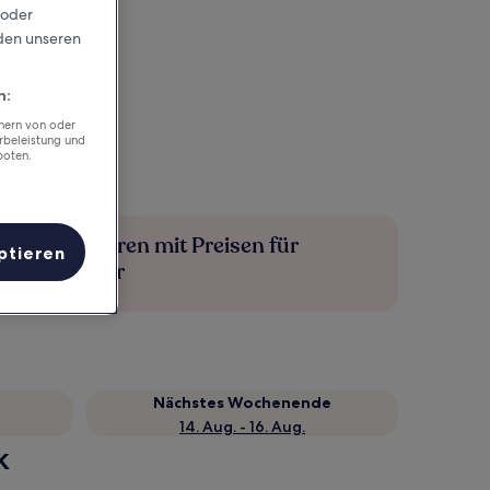
 oder
rden unseren
n:
chern von oder
rbeleistung und
boten.
Mehr sparen mit Preisen für
ptieren
Mitglieder
Nächstes Wochenende
14. Aug. - 16. Aug.
k