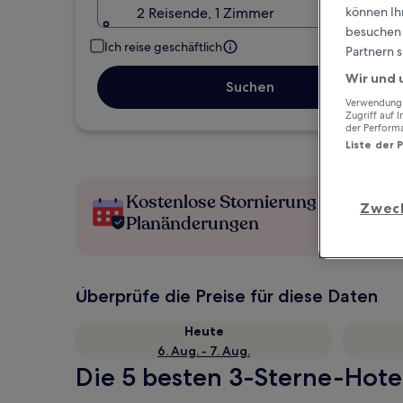
können Ihr
2 Reisende, 1 Zimmer
besuchen S
Ich reise geschäftlich
Partnern s
Wir und 
Suchen
Verwendung g
Zugriff auf 
der Perform
Liste der 
Kostenlose Stornierung bei
Zwec
Planänderungen
Überprüfe die Preise für diese Daten
Heute
6. Aug. - 7. Aug.
Die 5 besten 3-Sterne-Hotel