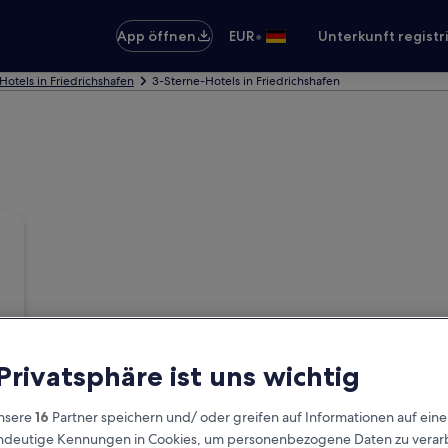
•
App öffnen
EUR
Unterkunft registr
Hotels in Friedrichshafen
3-Sterne-Hotels in Friedrichshafen
 Privatsphäre ist uns wichtig
nsere
16
Partner speichern und/ oder greifen auf Informationen auf ein
eindeutige Kennungen in Cookies, um personenbezogene Daten zu verarb