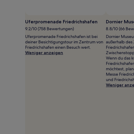
2 Erwachsenen
gefunden
wurde.
Preise
Uferpromenade Friedrichshafen
Dornier Mu
und
9.2/10 (758 Bewertungen)
8.8/10 (66 Be
Verfügbarkeiten
können
Uferpromenade Friedrichshafen ist bei
Dornier Museum
sich
deiner Besichtigungstour im Zentrum von
außerhalb des
ändern.
Friedrichshafen einen Besuch wert.
Friedrichshafen
Es
Weniger anzeigen
Zwischenstopp 
können
Wenn du das ku
zusätzliche
Friedrichshafe
Bedingungen
möchtest, plan
gelten.
Messe Friedri
und Friedrichs
Weniger anz