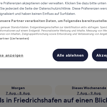
e Präferenzen akzeptieren oder verwalten. Klicken Sie dazu bitte unten
ie jederzeit die Seite der Datenschutzrichtlinie. Diese Präferenzen we
ignalisiert und haben keinen Einfluss auf Surfdaten.
unsere Partner verarbeiten Daten, um Folgendes bereitzustelle
enauer Standortdaten. Endgeräteeigenschaften zur Identifikation aktiv abfragen. Spei
Informationen auf einem Endgerät. Personalisierte Werbung und Inhalte, Messung von We
ance von Inhalten, Zielgruppenforschung sowie Entwicklung und Verbesserung von Ange
Partner (Lieferanten)
Verdiene Prämien für jede
ke anzeigen
Alle ablehnen
Akze
wahrgenommene Übernachtung
Morgen
Dieses Wochenende
7. Aug. - 8. Aug.
7. Aug. - 9. Aug.
s in Friedrichshafen auf einen Blic