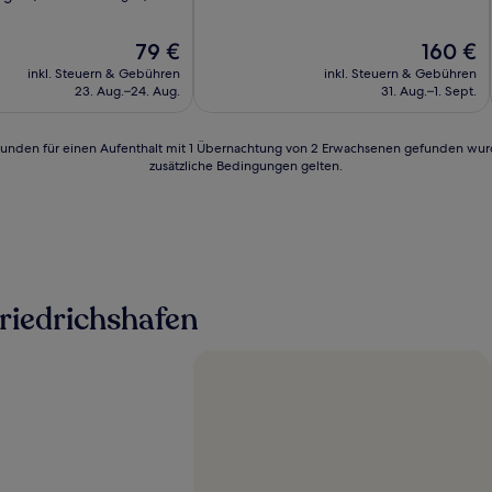
10,
Hervorragend,
Der
Der
79 €
160 €
(178
Preis
Preis
Bewertungen)
inkl. Steuern & Gebühren
inkl. Steuern & Gebühren
beträgt
beträgt
23. Aug.–24. Aug.
31. Aug.–1. Sept.
79 €
160 €
n)
24 Stunden für einen Aufenthalt mit 1 Übernachtung von 2 Erwachsenen gefunden wu
zusätzliche Bedingungen gelten.
riedrichshafen