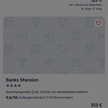
123 €
10,
Preis
Wunderbar,
inkl. Steuern & Gebühren
beträgt
16. Aug.–17. Aug.
(1.005
123 €
Bewertungen)
Banks Mansion
Banks Mansion
Banks Mansion
4.0-
Sterne-
Grachtengordel-Zuid, 0,4 km von Amstelveld entfernt
Unterkunft
9.6
9,6/10
Außergewöhnlich
(1.012 Bewertungen)
von
Der
313 €
10,