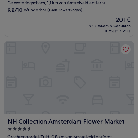
Sterne-
De Weteringschans, 1,1 km von Amstelveld entfernt
Unterkunft
9.2
9,2/10
Wunderbar
(1.335 Bewertungen)
von
Der
201 €
10,
Preis
Wunderbar,
inkl. Steuern & Gebühren
beträgt
16. Aug.–17. Aug.
(1.335
201 €
Bewertungen)
NH Collection Amsterdam Flower Market
NH Collection Amsterdam Flower Market
NH Collection Amsterdam Flower Market
4.5-
Sterne-
Grachtengordel-Zuid, 0,5 km von Amstelveld entfernt