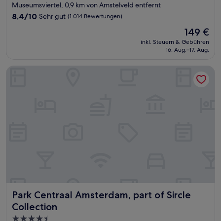
Sterne-
Museumsviertel, 0,9 km von Amstelveld entfernt
Unterkunft
8.4
8,4/10
Sehr gut
(1.014 Bewertungen)
von
Der
149 €
10,
Preis
Sehr
inkl. Steuern & Gebühren
beträgt
16. Aug.–17. Aug.
gut,
149 €
(1.014
Bewertungen)
Park Centraal Amsterdam, part of Sircle Collection
Park Centraal Amsterdam, part of Sircle Collection
Park Centraal Amsterdam, part of Sircle
Collection
4.5-