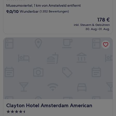
Sterne-
Museumsviertel, 1 km von Amstelveld entfernt
Unterkunft
9.0
9,0/10
Wunderbar
(1.352 Bewertungen)
von
Der
178 €
10,
Preis
Wunderbar,
inkl. Steuern & Gebühren
beträgt
30. Aug.–31. Aug.
(1.352
178 €
Bewertungen)
Clayton Hotel Amsterdam American
Clayton Hotel Amsterdam American
Clayton Hotel Amsterdam American
4.5-