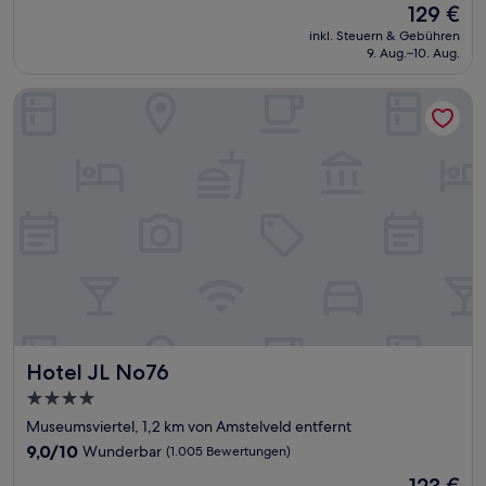
Der
129 €
10,
Preis
Wunderbar,
inkl. Steuern & Gebühren
beträgt
9. Aug.–10. Aug.
(1.002
129 €
Bewertungen)
Hotel JL No76
Hotel JL No76
Hotel JL No76
4.0-
Sterne-
Museumsviertel, 1,2 km von Amstelveld entfernt
Unterkunft
9.0
9,0/10
Wunderbar
(1.005 Bewertungen)
von
Der