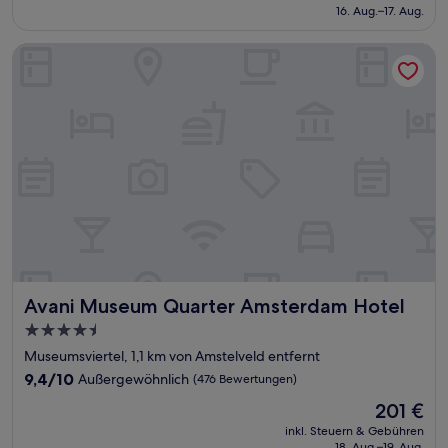
beträgt
16. Aug.–17. Aug.
gut,
120 €
(1.005
Bewertungen)
Avani Museum Quarter Amsterdam Hotel
Avani Museum Quarter Amsterdam Hotel
Avani Museum Quarter Amsterdam Hotel
4.5-
Sterne-
Museumsviertel, 1,1 km von Amstelveld entfernt
Unterkunft
9.4
9,4/10
Außergewöhnlich
(476 Bewertungen)
von
Der
201 €
10,
Preis
Außergewöhnlich,
inkl. Steuern & Gebühren
beträgt
18. Aug.–19. Aug.