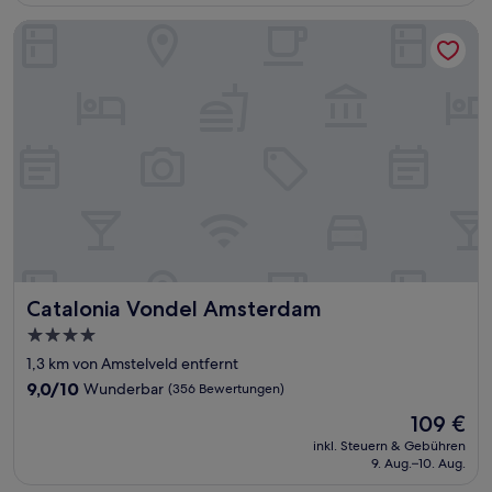
113 €
Bewertungen)
Catalonia Vondel Amsterdam
Catalonia Vondel Amsterdam
Catalonia Vondel Amsterdam
4.0-
Sterne-
1,3 km von Amstelveld entfernt
Unterkunft
9.0
9,0/10
Wunderbar
(356 Bewertungen)
von
Der
109 €
10,
Preis
Wunderbar,
inkl. Steuern & Gebühren
beträgt
9. Aug.–10. Aug.
(356
109 €
Bewertungen)