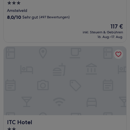
3.0-
Sterne-
Amstelveld
Unterkunft
8.0
8,0/10
Sehr gut
(497 Bewertungen)
von
Der
117 €
10,
Preis
Sehr
inkl. Steuern & Gebühren
beträgt
16. Aug.–17. Aug.
gut,
117 €
(497
Bewertungen)
ITC Hotel
ITC Hotel
ITC Hotel
2.0-