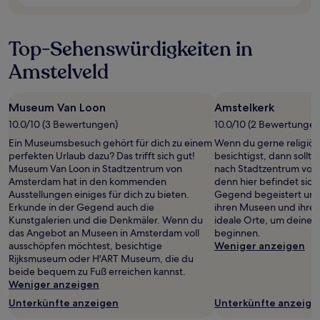
sich
ändern.
Es
Top-Sehenswürdigkeiten in
können
zusätzliche
Amstelveld
Bedingungen
gelten.
Museum Van Loon
Amstelkerk
10.0/10 (3 Bewertungen)
10.0/10 (2 Bewertungen
Ein Museumsbesuch gehört für dich zu einem
Wenn du gerne religiö
perfekten Urlaub dazu? Das trifft sich gut!
besichtigst, dann sollt
Museum Van Loon in Stadtzentrum von
nach Stadtzentrum vo
Amsterdam hat in den kommenden
denn hier befindet sich
Ausstellungen einiges für dich zu bieten.
Gegend begeistert uns
Erkunde in der Gegend auch die
ihren Museen und ihren
Kunstgalerien und die Denkmäler. Wenn du
ideale Orte, um deine 
das Angebot an Museen in Amsterdam voll
beginnen.
ausschöpfen möchtest, besichtige
Weniger anzeigen
Rijksmuseum oder H'ART Museum, die du
beide bequem zu Fuß erreichen kannst.
Weniger anzeigen
Unterkünfte anzeigen
Unterkünfte anzeige