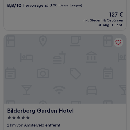
Unterkunft
8.8
8,8/10
Hervorragend
(1.001 Bewertungen)
von
Der
127 €
10,
Preis
Hervorragend,
inkl. Steuern & Gebühren
beträgt
31. Aug.–1. Sept.
(1.001
127 €
Bewertungen)
Bilderberg Garden Hotel
Bilderberg Garden Hotel
Bilderberg Garden Hotel
5.0-
Sterne-
2 km von Amstelveld entfernt