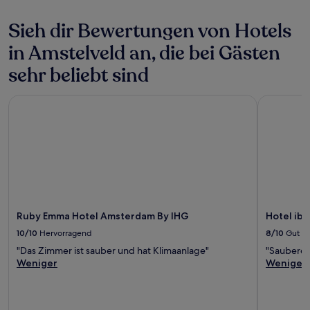
Sieh dir Bewertungen von Hotels
in Amstelveld an, die bei Gästen
sehr beliebt sind
Ruby Emma Hotel Amsterdam By IHG
Hotel ibis
Ruby Emma Hotel Amsterdam By IHG
Hotel ibi
10/10
Hervorragend
8/10
Gut
"Das Zimmer ist sauber und hat Klimaanlage"
"Sauberes
Weniger
Weniger