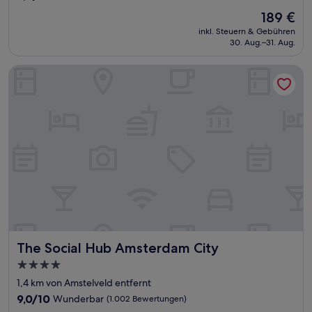
von
Der
189 €
10,
Preis
Wunderbar,
inkl. Steuern & Gebühren
beträgt
30. Aug.–31. Aug.
(1.012
189 €
Bewertungen)
The Social Hub Amsterdam City
The Social Hub Amsterdam City
The Social Hub Amsterdam City
4.0-
Sterne-
1,4 km von Amstelveld entfernt
Unterkunft
9.0
9,0/10
Wunderbar
(1.002 Bewertungen)
von