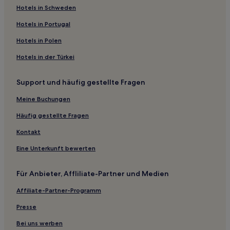
B&B in Rijnstraat
Hotels in Schweden
Hostels in Altstadt
Hotels in Portugal
Gasthäuser in Ten Kate Markt
Hotels in Polen
Hostels in ArenAPoort
Hotels in der Türkei
Aparthotels in Amsterdam
Support und häufig gestellte Fragen
Gasthäuser in Amsterdam
Gasthäuser in Amsterdam Oud-Zuid
Meine Buchungen
Business nahe Amstel Business Park
Häufig gestellte Fragen
Günstige nahe Amstel Business Park
Kontakt
Luxus in Nieuw-West
Eine Unterkunft bewerten
Familien in Nieuw-West
Für Anbieter, Affliliate-Partner und Medien
Hotels mit Parkplatz in Nieuw-West
Affiliate-Partner-Programm
Hotels mit inbegriffenem Frühstück in Altstadt
Luxus nahe Die Neun Straßen
Presse
Boutique- nahe Die Neun Straßen
Bei uns werben