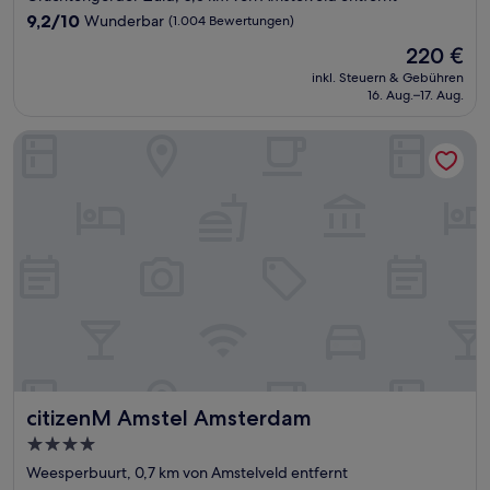
Unterkunft
9.2
9,2/10
Wunderbar
(1.004 Bewertungen)
von
Der
220 €
10,
Preis
Wunderbar,
inkl. Steuern & Gebühren
beträgt
16. Aug.–17. Aug.
(1.004
220 €
Bewertungen)
citizenM Amstel Amsterdam
citizenM Amstel Amsterdam
citizenM Amstel Amsterdam
4.0-
Sterne-
Weesperbuurt, 0,7 km von Amstelveld entfernt