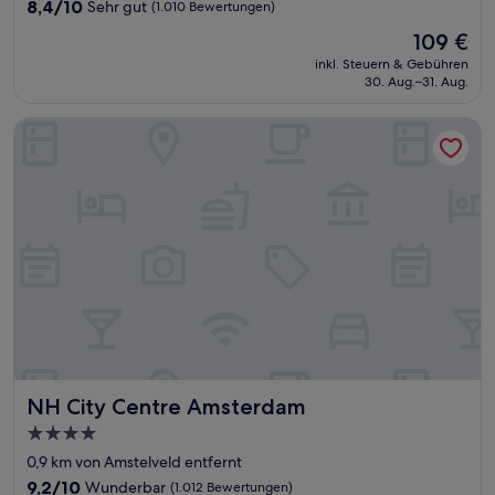
Unterkunft
8.4
8,4/10
Sehr gut
(1.010 Bewertungen)
von
Der
109 €
10,
Preis
Sehr
inkl. Steuern & Gebühren
beträgt
30. Aug.–31. Aug.
gut,
109 €
(1.010
Bewertungen)
NH City Centre Amsterdam
NH City Centre Amsterdam
NH City Centre Amsterdam
4.0-
Sterne-
0,9 km von Amstelveld entfernt
Unterkunft
9.2
9,2/10
Wunderbar
(1.012 Bewertungen)