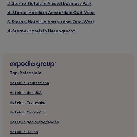
2-Sterne-Hotels in Amstel Business Park
4-Sterne-Hotels in Amsterdam Oud-West
3-Sterne-Hotels in Amsterdam Oud-West
4-Sterne-Hotels in Herengracht
5-Sterne-Hotels in Herengracht
1-Sterne-Hotels in Herengracht
2-Sterne-Hotels in Ten Kate Markt
3-Sterne-Hotels in Zuideramstel
Top-Reiseziele
4-Sterne-Hotels in Die Neun Straßen
Hotels in Deutschland
3-Sterne-Hotels in Nes
Hotels in den USA
Gasthäuser in Herengracht
Hotels in Tschechien
Hostels in Herengracht
Hotels in Österreich
Gasthäuser in Die Neun Straßen
Hotels in den Niederlanden
Hostels in Nes
Gasthäuser in Nes
Hotels in Italien