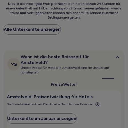
Dies
Dies ist der niedrigste Preis pro Nacht, der in den letzten 24 Stunden für
einen Aufenthalt mit 1 Übernachtung von 2 Erwachsenen gefunden wurde.
ist
Preise und Verfügbarkeiten können sich ändern. Es können zusätzliche
der
Bedingungen gelten.
niedrigste
Preis
Alle Unterkünfte anzeigen
pro
Nacht,
der
in
den
letzten
Wann
Wann ist die beste Reisezeit für
24 Stunden
ist
Amstelveld?
für
die
Unsere Preise für Hotels in Amstelveld sind im Januar am
beste
einen
günstigsten
Reisezeit
Aufenthalt
für
mit
Amstelveld?
Preise
Wetter
1 Übernachtung
von
2 Erwachsenen
Amstelveld: Preisentwicklung für Hotels
gefunden
Die Preise basieren auf dem Preis für eine Nacht für zwei Reisende.
wurde.
Preise
und
Unterkünfte im Januar anzeigen
Verfügbarkeiten
können