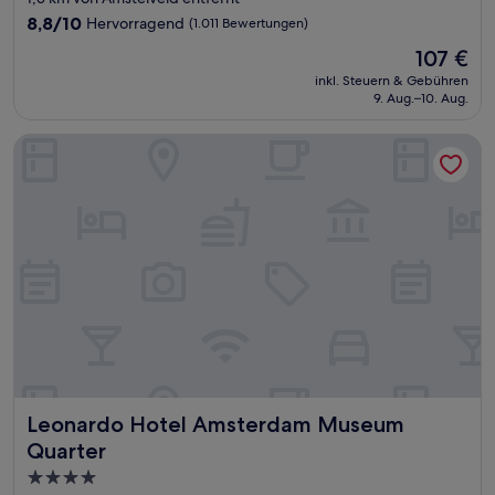
Unterkunft
8.8
8,8/10
Hervorragend
(1.011 Bewertungen)
von
Der
107 €
10,
Preis
Hervorragend,
inkl. Steuern & Gebühren
beträgt
9. Aug.–10. Aug.
(1.011
107 €
Bewertungen)
Leonardo Hotel Amsterdam Museum Quarter
Leonardo Hotel Amsterdam Museum Quarter
Leonardo Hotel Amsterdam Museum
Quarter
4.0-