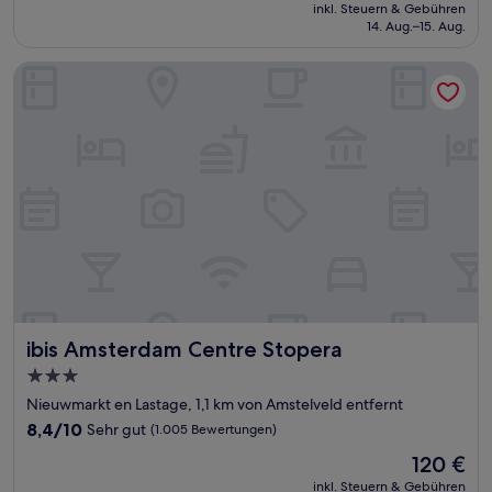
Preis
Außergewöhnlich,
inkl. Steuern & Gebühren
beträgt
14. Aug.–15. Aug.
(1.012
313 €
Bewertungen)
ibis Amsterdam Centre Stopera
ibis Amsterdam Centre Stopera
ibis Amsterdam Centre Stopera
3.0-
Sterne-
Nieuwmarkt en Lastage, 1,1 km von Amstelveld entfernt
Unterkunft
8.4
8,4/10
Sehr gut
(1.005 Bewertungen)
von
Der
120 €
10,
Preis
Sehr
inkl. Steuern & Gebühren