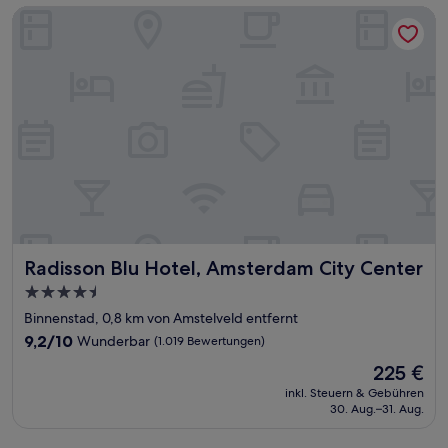
Radisson Blu Hotel, Amsterdam City Center
Radisson Blu Hotel, Amsterdam City Center
Radisson Blu Hotel, Amsterdam City Center
4.5-
Sterne-
Binnenstad, 0,8 km von Amstelveld entfernt
Unterkunft
9.2
9,2/10
Wunderbar
(1.019 Bewertungen)
von
Der
225 €
10,
Preis
Wunderbar,
inkl. Steuern & Gebühren
beträgt
30. Aug.–31. Aug.
(1.019
225 €
Bewertungen)