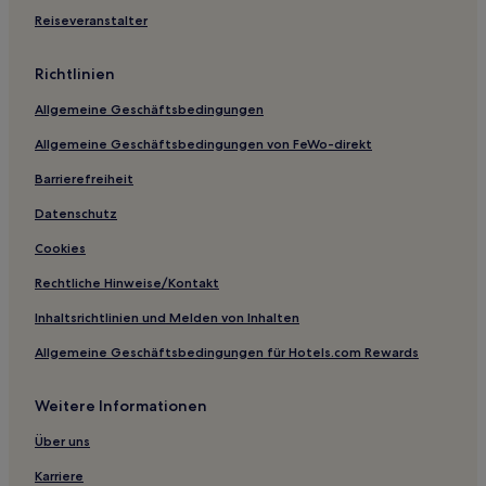
Hotels mit inbegriffenem Frühstück nahe Die Neun
Reiseveranstalter
Straßen
Hotels mit Pool nahe Nes
Richtlinien
Hotels mit Wellnessbereich nahe Nes
Allgemeine Geschäftsbedingungen
Haustierfreundliche nahe Nes
Allgemeine Geschäftsbedingungen von FeWo-direkt
Familien in Amstelveen
Barrierefreiheit
Günstige nahe Herengracht
Datenschutz
Hotels mit Parkplatz nahe Herengracht
Cookies
Historische nahe Herengracht
Rechtliche Hinweise/Kontakt
Business nahe Herengracht
Inhaltsrichtlinien und Melden von Inhalten
Lgbtqia-Freundliche nahe Herengracht
Allgemeine Geschäftsbedingungen für Hotels.com Rewards
Boutique- nahe Herengracht
Business nahe Ten Kate Markt
Weitere Informationen
Haustierfreundliche nahe Ten Kate Markt
Über uns
Hotels mit inbegriffenem Frühstück nahe Ten Kate Markt
Karriere