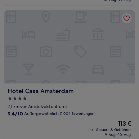
(476
201 €
Bewertungen)
Hotel Casa Amsterdam
Hotel Casa Amsterdam
Hotel Casa Amsterdam
4.0-
Sterne-
2,1 km von Amstelveld entfernt
Unterkunft
9.4
9,4/10
Außergewöhnlich
(1.004 Bewertungen)
von
Der
113 €
10,
Preis
Außergewöhnlich,
inkl. Steuern & Gebühren
beträgt
9. Aug.–10. Aug.
(1.004