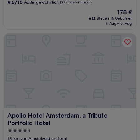
Unterkunft
9.6
9,6/10
Außergewöhnlich
(927 Bewertungen)
von
Der
178 €
10,
Preis
Außergewöhnlich,
inkl. Steuern & Gebühren
beträgt
9. Aug.–10. Aug.
(927
178 €
Bewertungen)
Apollo Hotel Amsterdam, a Tribute Portfolio Hotel
Apollo Hotel Amsterdam, a Tribute Portfolio Hotel
Apollo Hotel Amsterdam, a Tribute
Portfolio Hotel
4.5-
Sterne-
1,9 km von Amstelveld entfernt